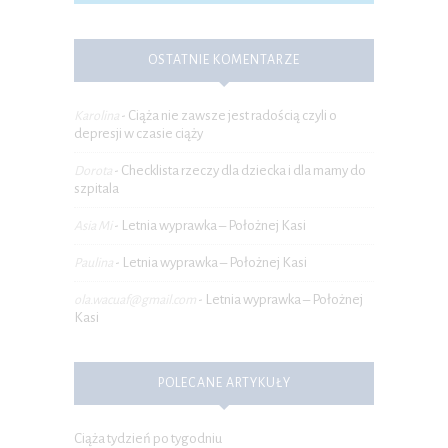
OSTATNIE KOMENTARZE
Ciąża nie zawsze jest radością czyli o
Karolina
-
depresji w czasie ciąży
Checklista rzeczy dla dziecka i dla mamy do
Dorota
-
szpitala
Letnia wyprawka – Położnej Kasi
Asia Mi
-
Letnia wyprawka – Położnej Kasi
Paulina
-
Letnia wyprawka – Położnej
ola.wacuaf@gmail.com
-
Kasi
POLECANE ARTYKUŁY
Ciąża tydzień po tygodniu