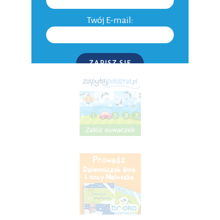
Niepłodność
Twój E-mail:
Do domu
Inne
ZAPISZ SIĘ
P.S. W każdej chwili możesz wypisać się z kursu.