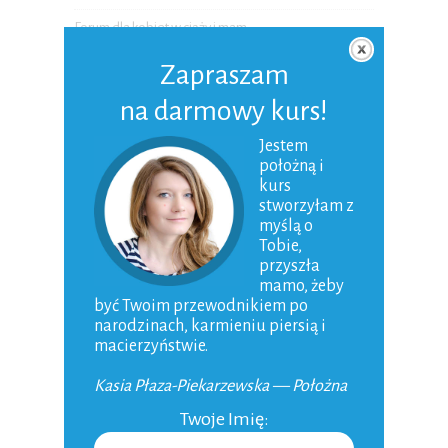
Forum dla kobiet w ciąży i mam
Zapraszam
KATEGORIE
na darmowy kurs!
Jestem
Planowanie ciąży
położną i
kurs
Ciąża
stworzyłam z
Poród
myślą o
Tobie,
Niemowlak
przyszła
mamo, żeby
Karmienie piersią
być Twoim przewodnikiem po
narodzinach, karmieniu piersią i
Dziecko
macierzyństwie.
Macierzyństwo
Kasia Płaza-Piekarzewska — Położna
Ojcostwo
Twoje Imię:
Aktualności