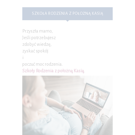
SZKOŁA RODZENIA Z POŁOŻNĄ KASIĄ
Przyszła mamo,
Jeśli potrzebujesz
zdobyć wiedzę,
zyskać spokój
i
poczuć moc rodzenia.
Szkoły Rodzenia z położną Kasią
.