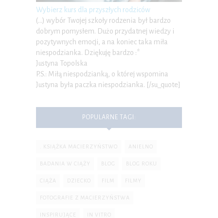
Wybierz kurs dla przyszłych rodziców
(…) wybór Twojej szkoły rodzenia był bardzo
dobrym pomysłem. Dużo przydatnej wiedzy i
pozytywnych emocji, a na koniec taka miła
niespodzianka. Dziękuję bardzo :*
Justyna Topolska
P.S.: Miłą niespodzianką, o której wspomina
Justyna była paczka niespodzianka. [/su_quote]
POPULARNE TAGI:
. KSIĄŻKA MACIERZYŃSTWO
ANIELNO
BADANIA W CIĄŻY
BLOG
BLOG ROKU
CIĄŻA
DZIECKO
FILM
FILMY
FOTOGRAFIE Z MACIERZYŃSTWA
INSPIRUJĄCE
IN VITRO