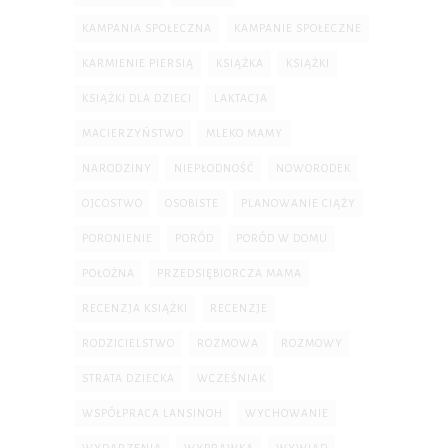
KAMPANIA SPOŁECZNA
KAMPANIE SPOŁECZNE
KARMIENIE PIERSIĄ
KSIĄŻKA
KSIĄŻKI
KSIĄŻKI DLA DZIECI
LAKTACJA
MACIERZYŃSTWO
MLEKO MAMY
NARODZINY
NIEPŁODNOŚĆ
NOWORODEK
OJCOSTWO
OSOBISTE
PLANOWANIE CIĄŻY
PORONIENIE
PORÓD
PORÓD W DOMU
POŁOŻNA
PRZEDSIĘBIORCZA MAMA
RECENZJA KSIĄŻKI
RECENZJE
RODZICIELSTWO
ROZMOWA
ROZMOWY
STRATA DZIECKA
WCZEŚNIAK
WSPÓŁPRACA LANSINOH
WYCHOWANIE
WYDARZENIA
WYPRAWKA
WYWIAD