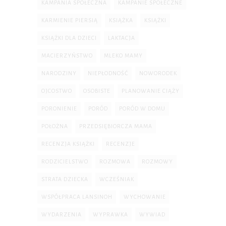
KAMPANIA SPOŁECZNA
KAMPANIE SPOŁECZNE
KARMIENIE PIERSIĄ
KSIĄŻKA
KSIĄŻKI
KSIĄŻKI DLA DZIECI
LAKTACJA
MACIERZYŃSTWO
MLEKO MAMY
NARODZINY
NIEPŁODNOŚĆ
NOWORODEK
OJCOSTWO
OSOBISTE
PLANOWANIE CIĄŻY
PORONIENIE
PORÓD
PORÓD W DOMU
POŁOŻNA
PRZEDSIĘBIORCZA MAMA
RECENZJA KSIĄŻKI
RECENZJE
RODZICIELSTWO
ROZMOWA
ROZMOWY
STRATA DZIECKA
WCZEŚNIAK
WSPÓŁPRACA LANSINOH
WYCHOWANIE
WYDARZENIA
WYPRAWKA
WYWIAD