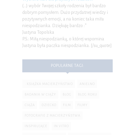
(…) wybór Twojej szkoły rodzenia był bardzo
dobrym pomysłem. Dużo przydatnej wiedzy i
pozytywnych emocji, a na koniec taka miła
niespodzianka. Dziękuję bardzo :*
Justyna Topolska
P.S.: Miłą niespodzianką, o której wspomina
Justyna była paczka niespodzianka. [/su_quote]
POPULARNE TAGI:
. KSIĄŻKA MACIERZYŃSTWO
ANIELNO
BADANIA W CIĄŻY
BLOG
BLOG ROKU
CIĄŻA
DZIECKO
FILM
FILMY
FOTOGRAFIE Z MACIERZYŃSTWA
INSPIRUJĄCE
IN VITRO