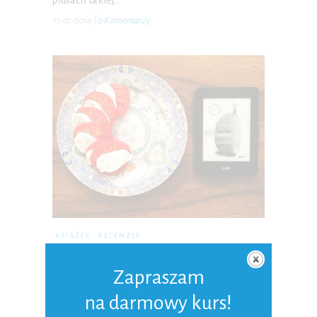
11-01-2016
|
0 Komentarzy
KSIĄŻEK
RECENZJE
Zamień chemię na jedzenie czyli
zacznij zwracać uwagę na to co
Zapraszam
jesz!
na darmowy kurs!
Pewnego wieczoru szczęśliwa, że mam zdrową