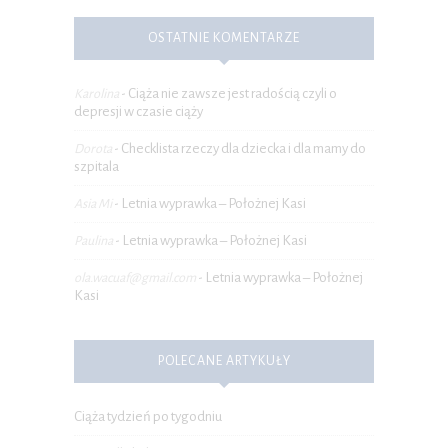
OSTATNIE KOMENTARZE
Ciąża nie zawsze jest radością czyli o
Karolina
-
depresji w czasie ciąży
Checklista rzeczy dla dziecka i dla mamy do
Dorota
-
szpitala
Letnia wyprawka – Położnej Kasi
Asia Mi
-
Letnia wyprawka – Położnej Kasi
Paulina
-
Letnia wyprawka – Położnej
ola.wacuaf@gmail.com
-
Kasi
POLECANE ARTYKUŁY
Ciąża tydzień po tygodniu