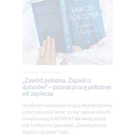
KSIĄŻEK
RECENZJE
„Zawód położna. Zapiski z
dyżurów” – poznaj pracę położnej
od zaplecza
Uwielbiam wyszukiwać książki do przeczytania
i choć mój stosik lektur „na już” pęka w szwach.
Gorąco wierzę w MOMENT dla danej pozycji.
Gdy trafiłam na zapowiedź „Zawód położna.
Zapiski z dyżurów” Leah…