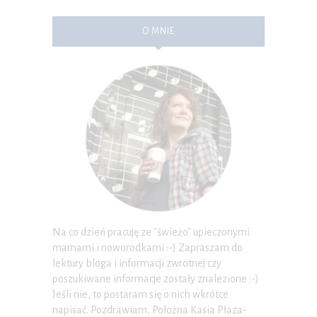
O MNIE
Na co dzień pracuję ze "świeżo" upieczonymi
mamami i noworodkami :-) Zapraszam do
lektury bloga i informacji zwrotnej czy
poszukiwane informacje zostały znalezione :-)
Jeśli nie, to postaram się o nich wkrótce
napisać. Pozdrawiam, Położna Kasia Płaza-