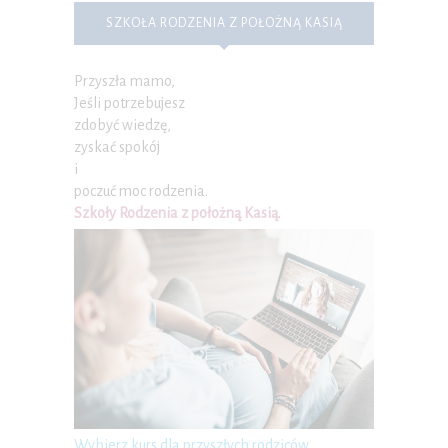
SZKOŁA RODZENIA Z POŁOŻNĄ KASIĄ
Przyszła mamo,
Jeśli potrzebujesz
zdobyć wiedzę,
zyskać spokój
i
poczuć moc rodzenia.
Szkoły Rodzenia z położną Kasią
.
Wybierz kurs dla przyszłych rodziców