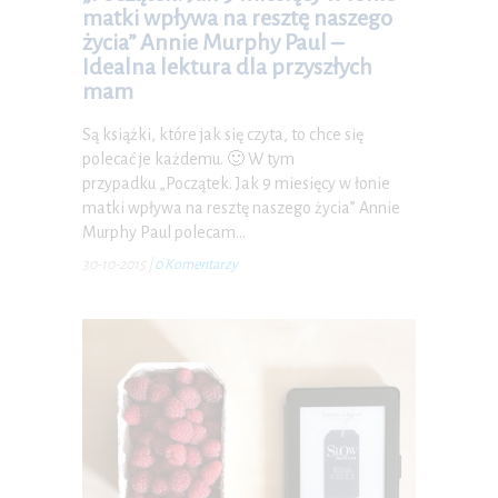
matki wpływa na resztę naszego
życia” Annie Murphy Paul –
P.S. W każdej chwili możesz wypisać się z kursu.
Idealna lektura dla przyszłych
mam
Są książki, które jak się czyta, to chce się
polecać je każdemu. 🙂 W tym
przypadku „Początek. Jak 9 miesięcy w łonie
matki wpływa na resztę naszego życia” Annie
Murphy Paul polecam…
30-10-2015
|
0 Komentarzy