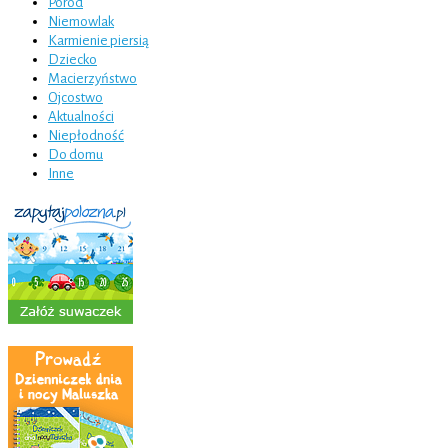
Poród
Niemowlak
Karmienie piersią
Dziecko
Macierzyństwo
Ojcostwo
Aktualności
Niepłodność
Do domu
Inne