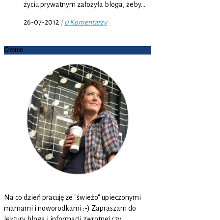
życiu prywatnym założyła bloga, żeby…
26-07-2012
|
0 Komentarzy
O mnie
Na co dzień pracuję ze "świeżo" upieczonymi
mamami i noworodkami :-) Zapraszam do
lektury bloga i informacji zwrotnej czy