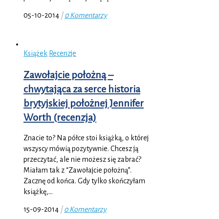
05-10-2014
|
0 Komentarzy
Książek
Recenzje
Zawołajcie położną –
chwytająca za serce historia
brytyjskiej położnej Jennifer
Worth (recenzja)
Znacie to? Na półce stoi książką, o której
wszyscy mówią pozytywnie. Chcesz ją
przeczytać, ale nie możesz się zabrać?
Miałam tak z “Zawołajcie położną”.
Zacznę od końca. Gdy tylko skończyłam
książkę,…
15-09-2014
|
0 Komentarzy