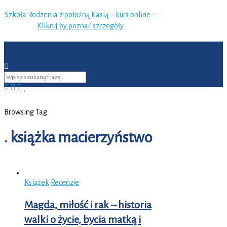
Szkoła Rodzenia z położną Kasią – kurs online –
Kliknij by poznać szczegóły
Browsing Tag
. książka macierzyństwo
Książek
Recenzje
Magda, miłość i rak – historia
walki o życie, bycia matką i