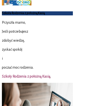
Szkoła Rodzenia z położną Kasią
Przyszła mamo,
Jeśli potrzebujesz
zdobyć wiedzę,
zyskać spokój
i
poczuć moc rodzenia.
Szkoły Rodzenia z położną Kasią
.