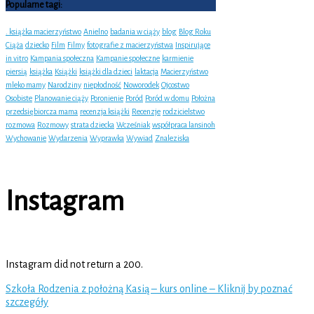
Popularne tagi:
. książka macierzyństwo
Anielno
badania w ciąży
blog
Blog Roku
Ciąża
dziecko
Film
Filmy
fotografie z macierzyństwa
Inspirujące
in vitro
Kampania społeczna
Kampanie społeczne
karmienie
piersią
książka
Książki
książki dla dzieci
laktacja
Macierzyństwo
mleko mamy
Narodziny
niepłodność
Noworodek
Ojcostwo
Osobiste
Planowanie ciąży
Poronienie
Poród
Poród w domu
Położna
przedsiębiorcza mama
recenzja książki
Recenzje
rodzicielstwo
rozmowa
Rozmowy
strata dziecka
Wcześniak
współpraca lansinoh
Wychowanie
Wydarzenia
Wyprawka
Wywiad
Znaleziska
Instagram
Instagram did not return a 200.
Szkoła Rodzenia z położną Kasią – kurs online – Kliknij by poznać
szczegóły