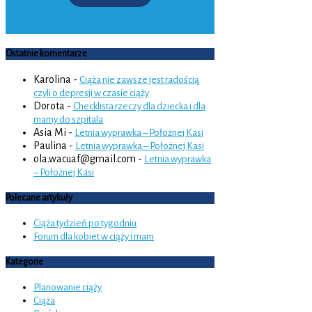
Ostatnie komentarze
Karolina
-
Ciąża nie zawsze jest radością
czyli o depresji w czasie ciąży
Dorota
-
Checklista rzeczy dla dziecka i dla
mamy do szpitala
Asia Mi
-
Letnia wyprawka – Położnej Kasi
Paulina
-
Letnia wyprawka – Położnej Kasi
ola.wacuaf@gmail.com
-
Letnia wyprawka
– Położnej Kasi
Polecane artykuły
Ciąża tydzień po tygodniu
Forum dla kobiet w ciąży i mam
Kategorie
Planowanie ciąży
Ciąża