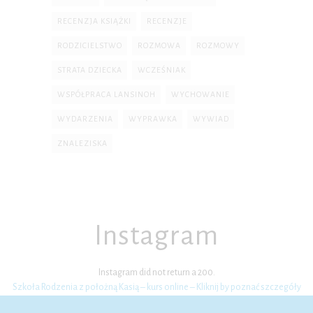
RECENZJA KSIĄŻKI
RECENZJE
RODZICIELSTWO
ROZMOWA
ROZMOWY
STRATA DZIECKA
WCZEŚNIAK
WSPÓŁPRACA LANSINOH
WYCHOWANIE
WYDARZENIA
WYPRAWKA
WYWIAD
ZNALEZISKA
Instagram
Instagram did not return a 200.
Szkoła Rodzenia z położną Kasią – kurs online – Kliknij by poznać szczegóły