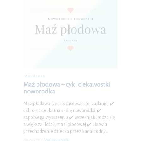
MALUSZEK
Maź płodowa – cykl ciekawostki
noworodka
Maź płodowa (vernix caseosa) i jej zadanie: ✔️
ochronić delikatna skórę noworodka ✔️
zapobiega wysuszeniu ✔️ wcześniaki rodzą się
z większa ilością mazi płodowej ✔️ ułatwia
przechodzenie dziecka przez kanał rodny…
08-04-2019
|
0 Komentarzy