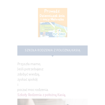
SZKOŁA RODZENIA Z POŁOŻNĄ KASIĄ
Przyszła mamo,
Jeśli potrzebujesz
zdobyć wiedzę,
zyskać spokój
i
poczuć moc rodzenia.
Szkoły Rodzenia z położną Kasią
.