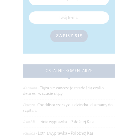
ZAPISZ SIĘ
OSTATNIE KOMENTARZE
Ciąża nie zawsze jest radością czyli o
Karolina
-
depresji w czasie ciąży
Checklista rzeczy dla dziecka i dla mamy do
Dorota
-
szpitala
Letnia wyprawka – Położnej Kasi
Asia Mi
-
Letnia wyprawka – Położnej Kasi
Paulina
-