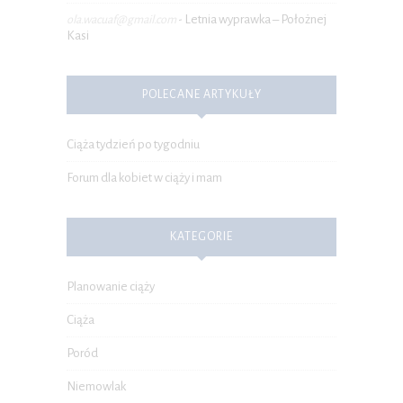
Letnia wyprawka – Położnej
ola.wacuaf@gmail.com
-
Kasi
POLECANE ARTYKUŁY
Ciąża tydzień po tygodniu
Forum dla kobiet w ciąży i mam
KATEGORIE
Planowanie ciąży
Ciąża
Poród
Niemowlak