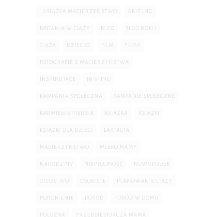
. KSIĄŻKA MACIERZYŃSTWO
ANIELNO
BADANIA W CIĄŻY
BLOG
BLOG ROKU
CIĄŻA
DZIECKO
FILM
FILMY
FOTOGRAFIE Z MACIERZYŃSTWA
INSPIRUJĄCE
IN VITRO
KAMPANIA SPOŁECZNA
KAMPANIE SPOŁECZNE
KARMIENIE PIERSIĄ
KSIĄŻKA
KSIĄŻKI
KSIĄŻKI DLA DZIECI
LAKTACJA
MACIERZYŃSTWO
MLEKO MAMY
NARODZINY
NIEPŁODNOŚĆ
NOWORODEK
OJCOSTWO
OSOBISTE
PLANOWANIE CIĄŻY
PORONIENIE
PORÓD
PORÓD W DOMU
POŁOŻNA
PRZEDSIĘBIORCZA MAMA