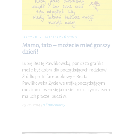
ARTYKUŁY
MACIERZYŃSTWO
Mamo, tato – możecie mieć gorszy
dzień!
Lubię Beatę Pawlikowską, poniższa grafika
może być dobra dla początkujących rodziców!
Źródło profil facebookowy – Beata
Pawlikowska Życie we trójkę początkującym
rodzicom jawiło się jako sielanka… Tymczasem
maluch płacze, budzi w…
05-06-2014
|
0 Komentarzy