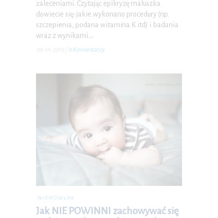
zaleceniami. Czytając epikryzę maluszka
dowiecie się: jakie wykonano procedury (np.
szczepienia, podana witamina K itd) i badania
wraz z wynikami.…
09-01-2015
|
0 Komentarzy
NIEMOWLAK
Jak NIE POWINNI zachowywać się