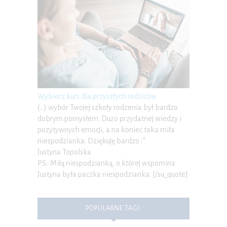
Wybierz kurs dla przyszłych rodziców
(…) wybór Twojej szkoły rodzenia był bardzo
dobrym pomysłem. Dużo przydatnej wiedzy i
pozytywnych emocji, a na koniec taka miła
niespodzianka. Dziękuję bardzo :*
Justyna Topolska
P.S.: Miłą niespodzianką, o której wspomina
Justyna była paczka niespodzianka. [/su_quote]
POPULARNE TAGI: