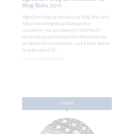
Blog Roku 2011
Zgłosiłam blog do konkursu na Blog Roku 2011:
http://www.blogroku.pl/kategorie/o-
ciazowych-i-po-porodowych-rozterkach-
opowiada-po,gwli6,blog.html Mam nadzieję,
że będziecie mi kibicować, a jak trzeba będzie
to zagłosujecie 🙂…
04-01-2012
|
0 Komentarzy
O MNIE