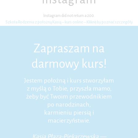
Instagram did not return a 200.
Szkoła Rodzenia z położną Kasią – kurs online – Kliknij by poznać szczegóły
Zapraszam na
darmowy kurs!
Jestem położną i kurs stworzyłam
z myślą o Tobie, przyszła mamo,
żeby być Twoim przewodnikiem
po narodzinach,
karmieniu piersią i
macierzyństwie.
Kasia Płaza-Piekarzewska —