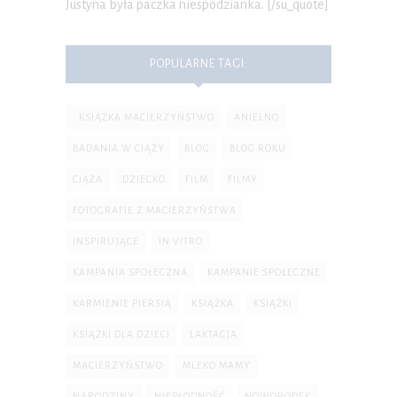
Justyna była paczka niespodzianka. [/su_quote]
POPULARNE TAGI:
. KSIĄŻKA MACIERZYŃSTWO
ANIELNO
BADANIA W CIĄŻY
BLOG
BLOG ROKU
CIĄŻA
DZIECKO
FILM
FILMY
FOTOGRAFIE Z MACIERZYŃSTWA
INSPIRUJĄCE
IN VITRO
KAMPANIA SPOŁECZNA
KAMPANIE SPOŁECZNE
KARMIENIE PIERSIĄ
KSIĄŻKA
KSIĄŻKI
KSIĄŻKI DLA DZIECI
LAKTACJA
MACIERZYŃSTWO
MLEKO MAMY
NARODZINY
NIEPŁODNOŚĆ
NOWORODEK