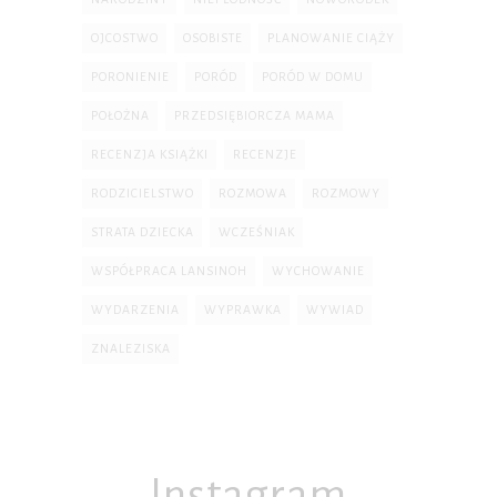
OJCOSTWO
OSOBISTE
PLANOWANIE CIĄŻY
PORONIENIE
PORÓD
PORÓD W DOMU
POŁOŻNA
PRZEDSIĘBIORCZA MAMA
RECENZJA KSIĄŻKI
RECENZJE
RODZICIELSTWO
ROZMOWA
ROZMOWY
STRATA DZIECKA
WCZEŚNIAK
WSPÓŁPRACA LANSINOH
WYCHOWANIE
WYDARZENIA
WYPRAWKA
WYWIAD
ZNALEZISKA
Instagram