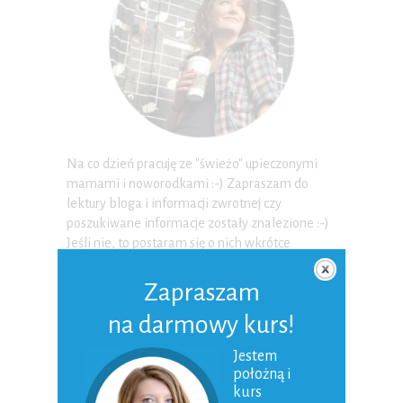
Na co dzień pracuję ze "świeżo" upieczonymi
mamami i noworodkami :-) Zapraszam do
lektury bloga i informacji zwrotnej czy
poszukiwane informacje zostały znalezione :-)
Jeśli nie, to postaram się o nich wkrótce
napisać. Pozdrawiam, Położna Kasia Płaza-
Piekarzewska
Zapraszam
Czytaj więcej
na darmowy kurs!
Jestem
NEWSLETTER
położną i
kurs