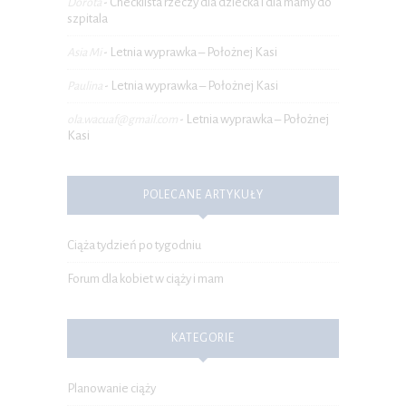
Checklista rzeczy dla dziecka i dla mamy do
Dorota
-
szpitala
Letnia wyprawka – Położnej Kasi
Asia Mi
-
Letnia wyprawka – Położnej Kasi
Paulina
-
Letnia wyprawka – Położnej
ola.wacuaf@gmail.com
-
Kasi
POLECANE ARTYKUŁY
Ciąża tydzień po tygodniu
Forum dla kobiet w ciąży i mam
KATEGORIE
Planowanie ciąży