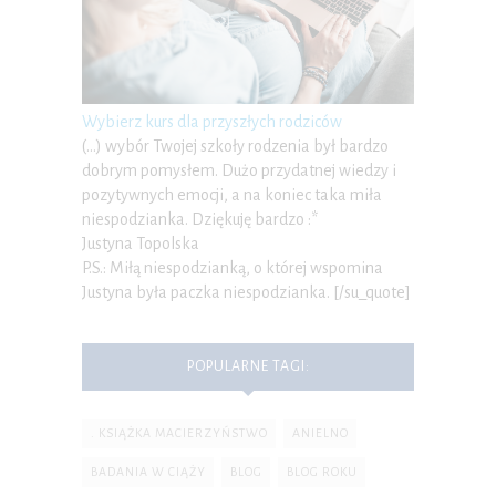
Wybierz kurs dla przyszłych rodziców
(…) wybór Twojej szkoły rodzenia był bardzo
dobrym pomysłem. Dużo przydatnej wiedzy i
pozytywnych emocji, a na koniec taka miła
niespodzianka. Dziękuję bardzo :*
Justyna Topolska
P.S.: Miłą niespodzianką, o której wspomina
Justyna była paczka niespodzianka. [/su_quote]
POPULARNE TAGI:
. KSIĄŻKA MACIERZYŃSTWO
ANIELNO
BADANIA W CIĄŻY
BLOG
BLOG ROKU