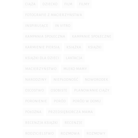
CIĄŻA
DZIECKO
FILM
FILMY
FOTOGRAFIE Z MACIERZYŃSTWA
INSPIRUJĄCE
IN VITRO
KAMPANIA SPOŁECZNA
KAMPANIE SPOŁECZNE
KARMIENIE PIERSIĄ
KSIĄŻKA
KSIĄŻKI
KSIĄŻKI DLA DZIECI
LAKTACJA
MACIERZYŃSTWO
MLEKO MAMY
NARODZINY
NIEPŁODNOŚĆ
NOWORODEK
OJCOSTWO
OSOBISTE
PLANOWANIE CIĄŻY
PORONIENIE
PORÓD
PORÓD W DOMU
POŁOŻNA
PRZEDSIĘBIORCZA MAMA
RECENZJA KSIĄŻKI
RECENZJE
RODZICIELSTWO
ROZMOWA
ROZMOWY