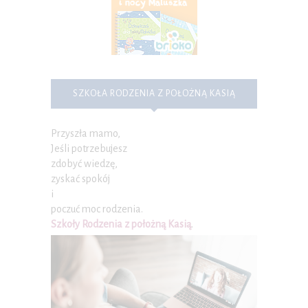
SZKOŁA RODZENIA Z POŁOŻNĄ KASIĄ
Przyszła mamo,
Jeśli potrzebujesz
zdobyć wiedzę,
zyskać spokój
i
poczuć moc rodzenia.
Szkoły Rodzenia z położną Kasią
.