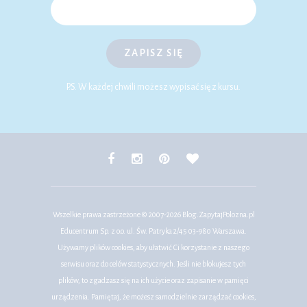
ZAPISZ SIĘ
P.S. W każdej chwili możesz wypisać się z kursu.
Wszelkie prawa zastrzeżone © 2007-2026
Blog.ZapytajPolozna.pl
Educentrum Sp. z o.o. ul. Św. Patryka 2/45 03-980 Warszawa.
Używamy plików cookies, aby ułatwić Ci korzystanie z naszego
serwisu oraz do celów statystycznych. Jeśli nie blokujesz tych
plików, to zgadzasz się na ich użycie oraz zapisanie w pamięci
urządzenia. Pamiętaj, że możesz samodzielnie zarządzać cookies,