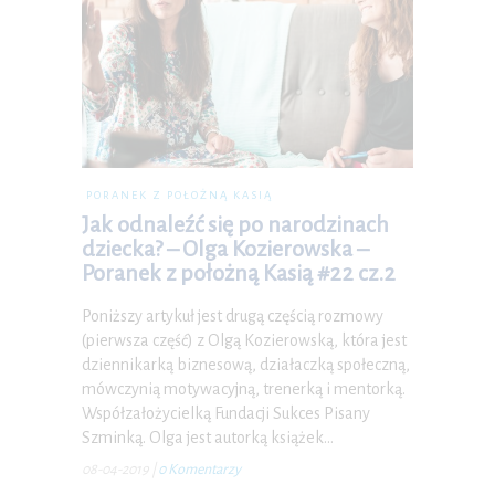
PORANEK Z POŁOŻNĄ KASIĄ
Jak odnaleźć się po narodzinach
dziecka? – Olga Kozierowska –
Poranek z położną Kasią #22 cz.2
Poniższy artykuł jest drugą częścią rozmowy
(pierwsza część) z Olgą Kozierowską, która jest
dziennikarką biznesową, działaczką społeczną,
mówczynią motywacyjną, trenerką i mentorką.
Współzałożycielką Fundacji Sukces Pisany
Szminką. Olga jest autorką książek…
08-04-2019
|
0 Komentarzy