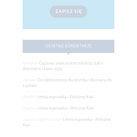
ZAPISZ SIĘ
OSTATNIE KOMENTARZE
Ciąża nie zawsze jest radością czyli o
Karolina
-
depresji w czasie ciąży
Checklista rzeczy dla dziecka i dla mamy do
Dorota
-
szpitala
Letnia wyprawka – Położnej Kasi
Asia Mi
-
Letnia wyprawka – Położnej Kasi
Paulina
-
Letnia wyprawka – Położnej
ola.wacuaf@gmail.com
-
Kasi