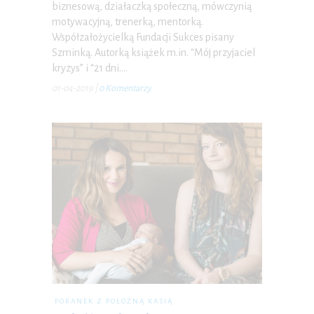
biznesową, działaczką społeczną, mówczynią
motywacyjną, trenerką, mentorką.
Współzałożycielką Fundacji Sukces pisany
Szminką. Autorką książek m.in. “Mój przyjaciel
kryzys” i “21 dni.…
01-04-2019
|
0 Komentarzy
PORANEK Z POŁOŻNĄ KASIĄ