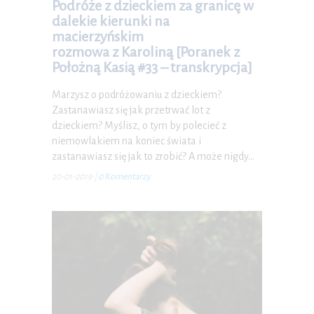
Podróże z dzieckiem za granicę w
dalekie kierunki na
macierzyńskim
rozmowa z Karoliną [Poranek z
Położną Kasią #33 – transkrypcja]
Marzysz o podróżowaniu z dzieckiem?
Zastanawiasz się jak przetrwać lot z
dzieckiem? Myślisz, o tym by polecieć z
niemowlakiem na koniec świata i
zastanawiasz się jak to zrobić? A może nigdy…
20-01-2019
|
0 Komentarzy