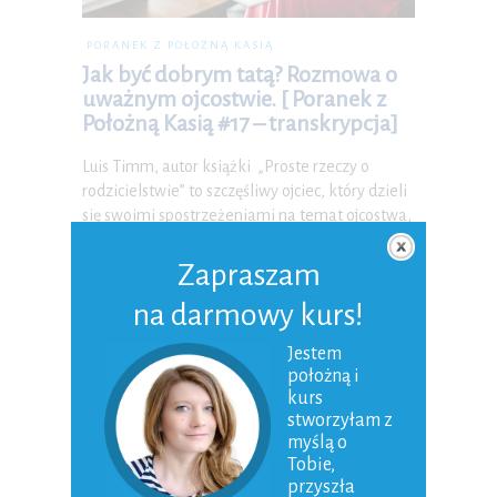
PORANEK Z POŁOŻNĄ KASIĄ
Jak być dobrym tatą? Rozmowa o
uważnym ojcostwie. [ Poranek z
Położną Kasią #17 – transkrypcja]
Luis Timm, autor książki „Proste rzeczy o
rodzicielstwie” to szczęśliwy ojciec, który dzieli
się swoimi spostrzeżeniami na temat ojcostwa,
rodzicielstwa, rodziny i wartości. Poznaj jego
przepis na udaną relację z dzieckiem…
Zapraszam
21-10-2018
|
0 Komentarzy
na darmowy kurs!
Jestem
położną i
kurs
stworzyłam z
myślą o
Tobie,
przyszła