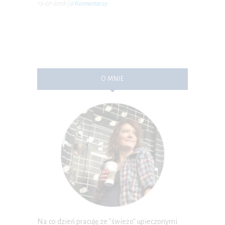
13-07-2018
|
0 Komentarzy
O MNIE
Na co dzień pracuję ze "świeżo" upieczonymi