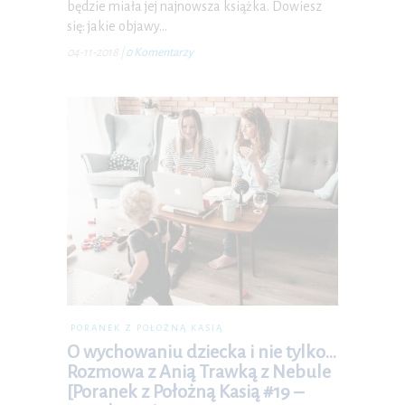
będzie miała jej najnowsza książka. Dowiesz
się: jakie objawy…
04-11-2018
|
0 Komentarzy
PORANEK Z POŁOŻNĄ KASIĄ
O wychowaniu dziecka i nie tylko…
Rozmowa z Anią Trawką z Nebule
[Poranek z Położną Kasią #19 –