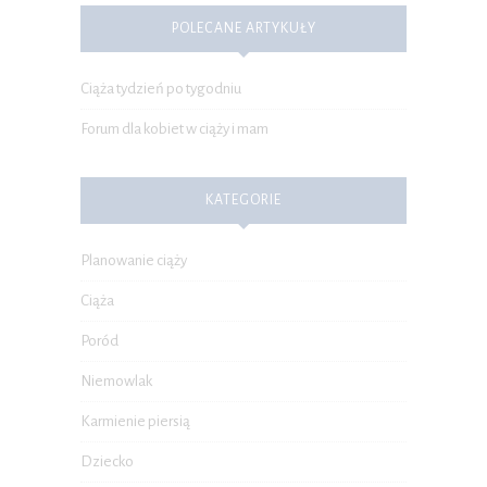
POLECANE ARTYKUŁY
Ciąża tydzień po tygodniu
Forum dla kobiet w ciąży i mam
KATEGORIE
Planowanie ciąży
Ciąża
Poród
Niemowlak
Karmienie piersią
Dziecko