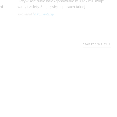
m
Oczywiście takie kolekcjonowanie książek ma swoje
ni
wady i zalety. Skupię się na plusach takiej…
11-01-2016
|
0 Komentarzy
STARSZE WPISY