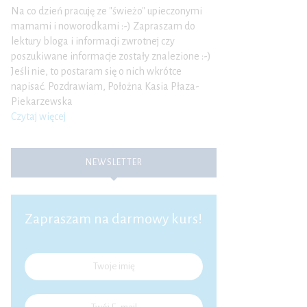
Na co dzień pracuję ze "świeżo" upieczonymi
mamami i noworodkami :-) Zapraszam do
lektury bloga i informacji zwrotnej czy
poszukiwane informacje zostały znalezione :-)
Jeśli nie, to postaram się o nich wkrótce
napisać. Pozdrawiam, Położna Kasia Płaza-
Piekarzewska
Czytaj więcej
NEWSLETTER
Zapraszam na darmowy kurs!