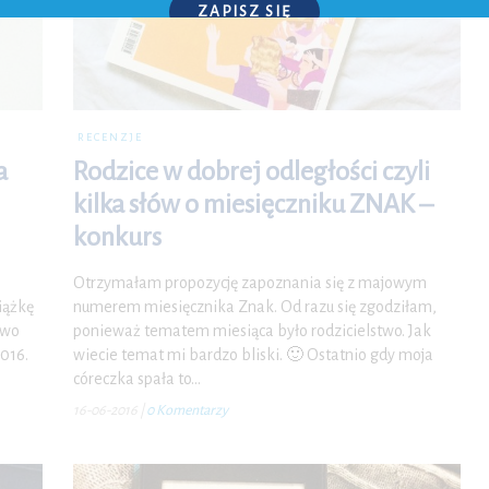
ZAPISZ SIĘ
P.S. W każdej chwili możesz wypisać się z kursu.
RECENZJE
a
Rodzice w dobrej odległości czyli
kilka słów o miesięczniku ZNAK –
konkurs
Otrzymałam propozycję zapoznania się z majowym
iążkę
numerem miesięcznika Znak. Od razu się zgodziłam,
two
ponieważ tematem miesiąca było rodzicielstwo. Jak
2016.
wiecie temat mi bardzo bliski. 🙂 Ostatnio gdy moja
córeczka spała to…
16-06-2016
|
0 Komentarzy