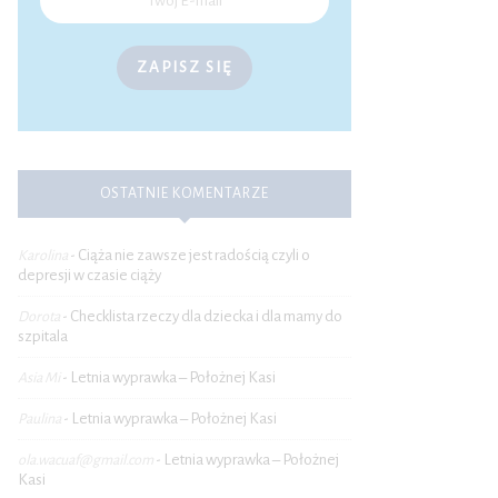
ZAPISZ SIĘ
OSTATNIE KOMENTARZE
Ciąża nie zawsze jest radością czyli o
Karolina
-
depresji w czasie ciąży
Checklista rzeczy dla dziecka i dla mamy do
Dorota
-
szpitala
Letnia wyprawka – Położnej Kasi
Asia Mi
-
Letnia wyprawka – Położnej Kasi
Paulina
-
Letnia wyprawka – Położnej
ola.wacuaf@gmail.com
-
Kasi