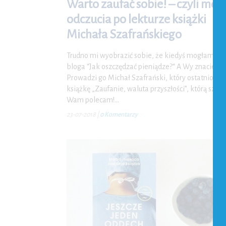
Warto zaufać sobie! – czyli moj
odczucia po lekturze książki
Michała Szafrańskiego
Trudno mi wyobrazić sobie, że kiedyś mogłam nie
bloga “Jak oszczędzać pieniądze?“ A Wy znacie?
Prowadzi go Michał Szafrański, który ostatnio wy
książkę „Zaufanie, waluta przyszłości”, którą szcz
Wam polecam!…
23-07-2018
|
0 Komentarzy