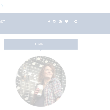
ły
AKT
O MNIE