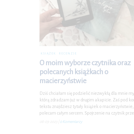
KSIĄŻEK
RECENZJE
O moim wyborze czytnika oraz
polecanych książkach o
macierzyństwie
Dziś chciałam się podzielić niezwykłą dla mnie my
którą zdradzam już w drugim akapicie. Zaś pod ko
tekstu znajdziesz tytuły książek o macierzyństwie,
polecam całym sercem. Spojrzenie na czytnik prz
08-03-2023
|
0 Komentarzy