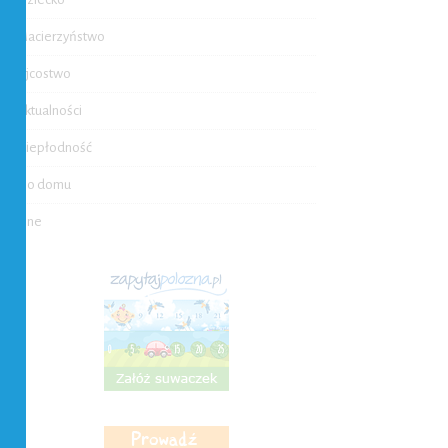
Macierzyństwo
Ojcostwo
Aktualności
Niepłodność
Do domu
Inne