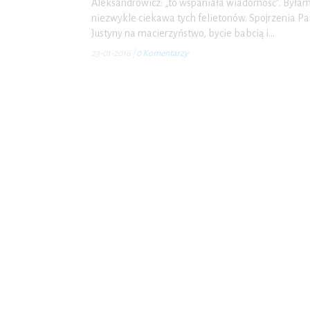
Aleksandrowicz: „to wspaniała wiadomość”. Była
niezwykle ciekawa tych felietonów. Spojrzenia Pa
Justyny na macierzyństwo, bycie babcią i…
23-01-2016
|
0 Komentarzy