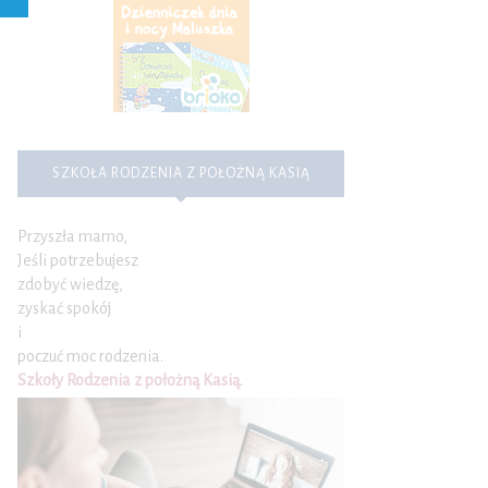
SZKOŁA RODZENIA Z POŁOŻNĄ KASIĄ
Przyszła mamo,
Jeśli potrzebujesz
zdobyć wiedzę,
zyskać spokój
i
poczuć moc rodzenia.
Szkoły Rodzenia z położną Kasią
.