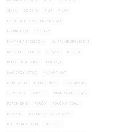
BADANIA W CIĄŻY
BLOG
BLOG ROKU
CIĄŻA
DZIECKO
FILM
FILMY
FOTOGRAFIE Z MACIERZYŃSTWA
INSPIRUJĄCE
IN VITRO
KAMPANIA SPOŁECZNA
KAMPANIE SPOŁECZNE
KARMIENIE PIERSIĄ
KSIĄŻKA
KSIĄŻKI
KSIĄŻKI DLA DZIECI
LAKTACJA
MACIERZYŃSTWO
MLEKO MAMY
NARODZINY
NIEPŁODNOŚĆ
NOWORODEK
OJCOSTWO
OSOBISTE
PLANOWANIE CIĄŻY
PORONIENIE
PORÓD
PORÓD W DOMU
POŁOŻNA
PRZEDSIĘBIORCZA MAMA
RECENZJA KSIĄŻKI
RECENZJE