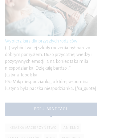
Wybierz kurs dla przyszłych rodziców
(…) wybór Twojej szkoły rodzenia był bardzo
dobrym pomysłem. Dużo przydatnej wiedzy i
pozytywnych emocji, a na koniec taka miła
niespodzianka. Dziękuję bardzo :*
Justyna Topolska
P.S.: Miłą niespodzianką, o której wspomina
Justyna była paczka niespodzianka. [/su_quote]
POPULARNE TAGI:
. KSIĄŻKA MACIERZYŃSTWO
ANIELNO