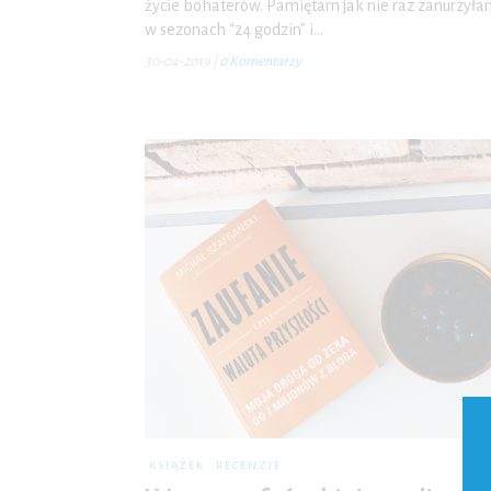
życie bohaterów. Pamiętam jak nie raz zanurzyła
w sezonach “24 godzin” i…
30-04-2019
|
0 Komentarzy
KSIĄŻEK
RECENZJE