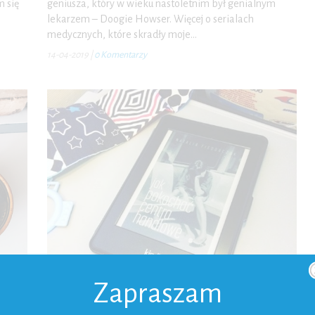
m się
geniusza, który w wieku nastoletnim był genialnym
lekarzem – Doogie Howser. Więcej o serialach
medycznych, które skradły moje…
14-04-2019
|
0 Komentarzy
Zapraszam
KSIĄŻEK
RECENZJE