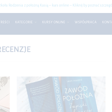
zkoła Rodzenia z położną Kasią – kurs online – Kliknij by poznać szczegó
TREŚCI
KATEGORIE
KURSY ONLINE
WSPÓŁPRACA
KONT
RECENZJE