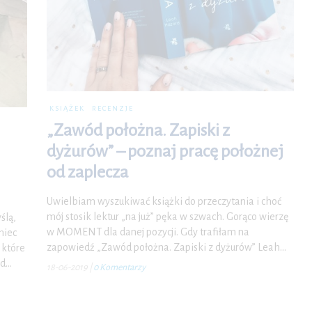
KSIĄŻEK
RECENZJE
„Zawód położna. Zapiski z
dyżurów” – poznaj pracę położnej
od zaplecza
Uwielbiam wyszukiwać książki do przeczytania i choć
mój stosik lektur „na już” pęka w szwach. Gorąco wierzę
ślą,
w MOMENT dla danej pozycji. Gdy trafiłam na
niec
zapowiedź „Zawód położna. Zapiski z dyżurów” Leah…
 które
ed…
18-06-2019
|
0 Komentarzy