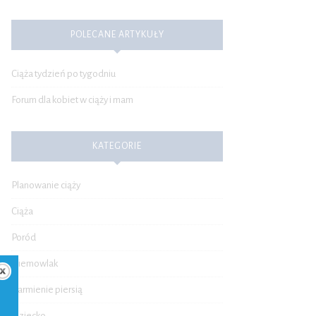
POLECANE ARTYKUŁY
Ciąża tydzień po tygodniu
Forum dla kobiet w ciąży i mam
KATEGORIE
Planowanie ciąży
Ciąża
Poród
Niemowlak
Karmienie piersią
Dziecko