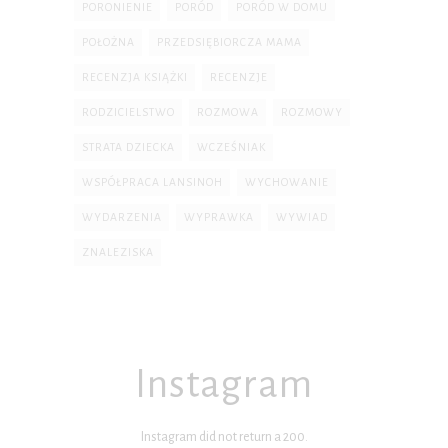
PORONIENIE
PORÓD
PORÓD W DOMU
POŁOŻNA
PRZEDSIĘBIORCZA MAMA
RECENZJA KSIĄŻKI
RECENZJE
RODZICIELSTWO
ROZMOWA
ROZMOWY
STRATA DZIECKA
WCZEŚNIAK
WSPÓŁPRACA LANSINOH
WYCHOWANIE
WYDARZENIA
WYPRAWKA
WYWIAD
ZNALEZISKA
Instagram
Instagram did not return a 200.