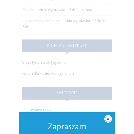
Letnia wyprawka – Położnej Kasi
Paulina
-
Letnia wyprawka – Położnej
ola.wacuaf@gmail.com
-
Kasi
POLECANE ARTYKUŁY
Ciąża tydzień po tygodniu
Forum dla kobiet w ciąży i mam
KATEGORIE
Planowanie ciąży
Ciąża
Zapraszam
Poród