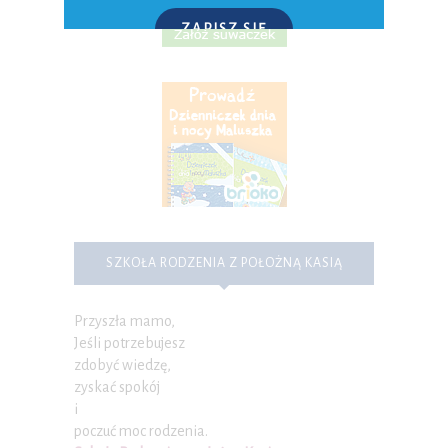
ZAPISZ SIĘ
P.S. W każdej chwili możesz wypisać się z kursu.
SZKOŁA RODZENIA Z POŁOŻNĄ KASIĄ
Przyszła mamo,
Jeśli potrzebujesz
zdobyć wiedzę,
zyskać spokój
i
poczuć moc rodzenia.