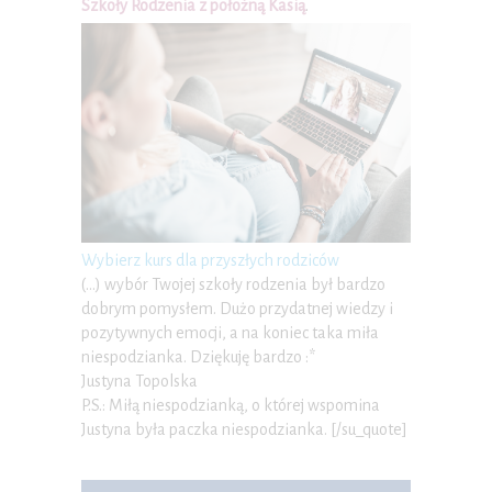
Szkoły Rodzenia z położną Kasią
.
Wybierz kurs dla przyszłych rodziców
(…) wybór Twojej szkoły rodzenia był bardzo
dobrym pomysłem. Dużo przydatnej wiedzy i
pozytywnych emocji, a na koniec taka miła
niespodzianka. Dziękuję bardzo :*
Justyna Topolska
P.S.: Miłą niespodzianką, o której wspomina
Justyna była paczka niespodzianka. [/su_quote]