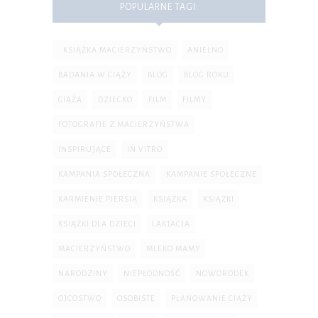
POPULARNE TAGI:
. KSIĄŻKA MACIERZYŃSTWO
ANIELNO
BADANIA W CIĄŻY
BLOG
BLOG ROKU
CIĄŻA
DZIECKO
FILM
FILMY
FOTOGRAFIE Z MACIERZYŃSTWA
INSPIRUJĄCE
IN VITRO
KAMPANIA SPOŁECZNA
KAMPANIE SPOŁECZNE
KARMIENIE PIERSIĄ
KSIĄŻKA
KSIĄŻKI
KSIĄŻKI DLA DZIECI
LAKTACJA
MACIERZYŃSTWO
MLEKO MAMY
NARODZINY
NIEPŁODNOŚĆ
NOWORODEK
OJCOSTWO
OSOBISTE
PLANOWANIE CIĄŻY