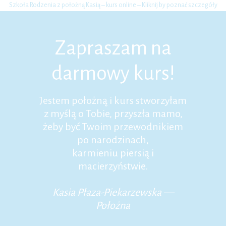
Szkoła Rodzenia z położną Kasią – kurs online – Kliknij by poznać szczegóły
Zapraszam na
darmowy kurs!
Jestem położną i kurs stworzyłam
z myślą o Tobie, przyszła mamo,
żeby być Twoim przewodnikiem
po narodzinach,
karmieniu piersią i
macierzyństwie.
Kasia Płaza-Piekarzewska —
Położna