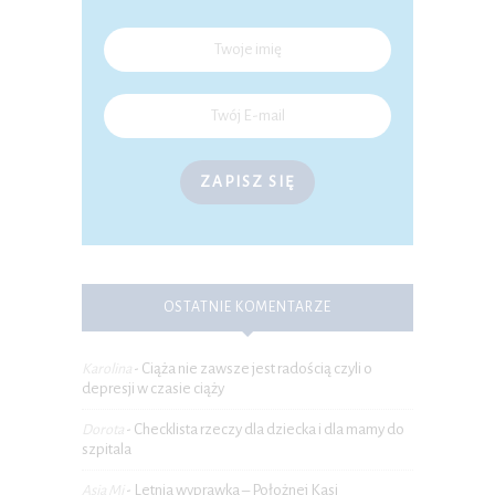
ZAPISZ SIĘ
OSTATNIE KOMENTARZE
Ciąża nie zawsze jest radością czyli o
Karolina
-
depresji w czasie ciąży
Checklista rzeczy dla dziecka i dla mamy do
Dorota
-
szpitala
Letnia wyprawka – Położnej Kasi
Asia Mi
-