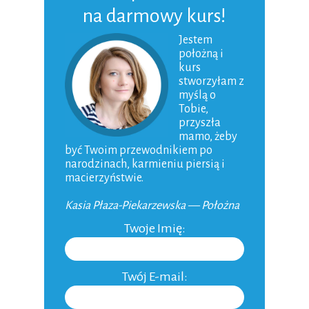
na darmowy kurs!
Poród
Niemowlak
Jestem
położną i
Karmienie piersią
kurs
stworzyłam z
Dziecko
myślą o
Tobie,
Macierzyństwo
przyszła
mamo, żeby
Ojcostwo
być Twoim przewodnikiem po
narodzinach, karmieniu piersią i
Aktualności
macierzyństwie.
Niepłodność
Kasia Płaza-Piekarzewska — Położna
Do domu
Twoje Imię:
Inne
Twój E-mail: