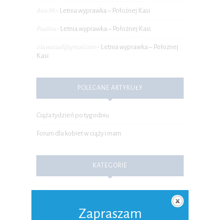
Letnia wyprawka – Położnej Kasi
Asia Mi
-
Letnia wyprawka – Położnej Kasi
Paulina
-
Letnia wyprawka – Położnej
ola.wacuaf@gmail.com
-
Kasi
POLECANE ARTYKUŁY
Ciąża tydzień po tygodniu
Forum dla kobiet w ciąży i mam
KATEGORIE
Planowanie ciąży
Zapraszam
Ciąża