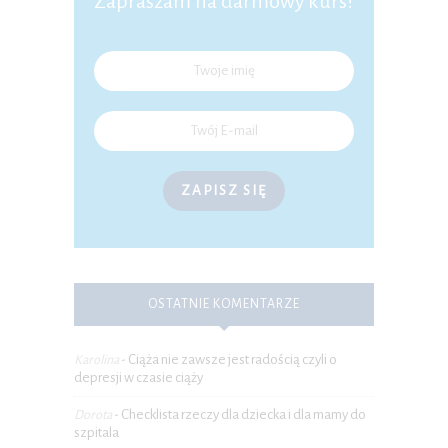
Zapraszam na darmowy kurs!
ZAPISZ SIĘ
OSTATNIE KOMENTARZE
Ciąża nie zawsze jest radością czyli o
Karolina
-
depresji w czasie ciąży
Checklista rzeczy dla dziecka i dla mamy do
Dorota
-
szpitala