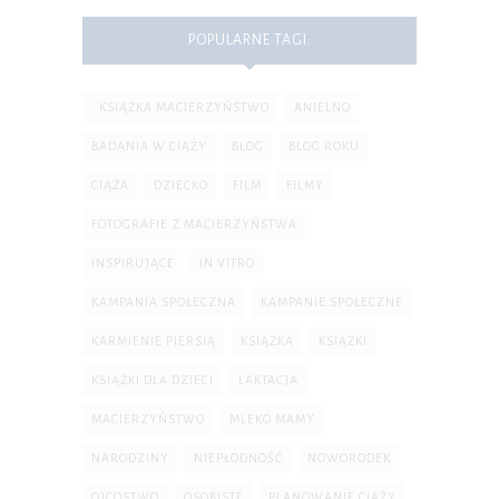
POPULARNE TAGI:
. KSIĄŻKA MACIERZYŃSTWO
ANIELNO
BADANIA W CIĄŻY
BLOG
BLOG ROKU
CIĄŻA
DZIECKO
FILM
FILMY
FOTOGRAFIE Z MACIERZYŃSTWA
INSPIRUJĄCE
IN VITRO
KAMPANIA SPOŁECZNA
KAMPANIE SPOŁECZNE
KARMIENIE PIERSIĄ
KSIĄŻKA
KSIĄŻKI
KSIĄŻKI DLA DZIECI
LAKTACJA
MACIERZYŃSTWO
MLEKO MAMY
NARODZINY
NIEPŁODNOŚĆ
NOWORODEK
OJCOSTWO
OSOBISTE
PLANOWANIE CIĄŻY