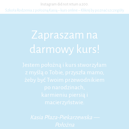
Instagram did not return a 200.
Szkoła Rodzenia z położną Kasią – kurs online – Kliknij by poznać szczegóły
Zapraszam na
darmowy kurs!
Jestem położną i kurs stworzyłam
z myślą o Tobie, przyszła mamo,
żeby być Twoim przewodnikiem
po narodzinach,
karmieniu piersią i
macierzyństwie.
Kasia Płaza-Piekarzewska —
Położna