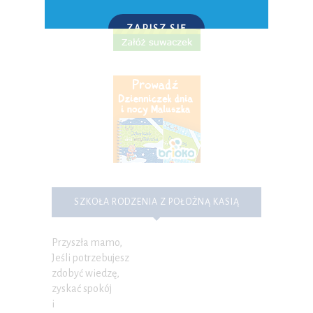
ZAPISZ SIĘ
P.S. W każdej chwili możesz wypisać się z kursu.
SZKOŁA RODZENIA Z POŁOŻNĄ KASIĄ
Przyszła mamo,
Jeśli potrzebujesz
zdobyć wiedzę,
zyskać spokój
i