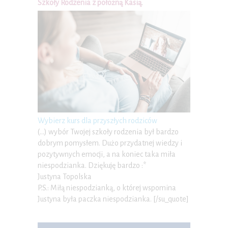
Szkoły Rodzenia z położną Kasią
.
Wybierz kurs dla przyszłych rodziców
(…) wybór Twojej szkoły rodzenia był bardzo
dobrym pomysłem. Dużo przydatnej wiedzy i
pozytywnych emocji, a na koniec taka miła
niespodzianka. Dziękuję bardzo :*
Justyna Topolska
P.S.: Miłą niespodzianką, o której wspomina
Justyna była paczka niespodzianka. [/su_quote]