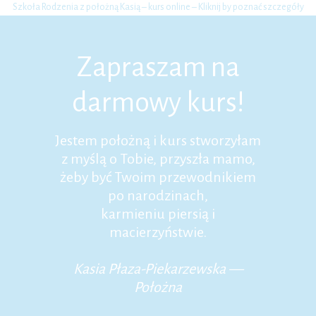
Szkoła Rodzenia z położną Kasią – kurs online – Kliknij by poznać szczegóły
Zapraszam na
darmowy kurs!
Jestem położną i kurs stworzyłam
z myślą o Tobie, przyszła mamo,
żeby być Twoim przewodnikiem
po narodzinach,
karmieniu piersią i
macierzyństwie.
Kasia Płaza-Piekarzewska —
Położna