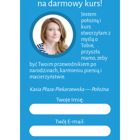
na darmowy kurs!
Niemowlak
Jestem
położną i
Karmienie piersią
kurs
Dziecko
stworzyłam z
myślą o
Macierzyństwo
Tobie,
przyszła
Ojcostwo
mamo, żeby
być Twoim przewodnikiem po
Aktualności
narodzinach, karmieniu piersią i
macierzyństwie.
Niepłodność
Kasia Płaza-Piekarzewska — Położna
Do domu
Twoje Imię:
Inne
Twój E-mail: