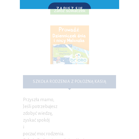
ZAPISZ SIĘ
P.S. W każdej chwili możesz wypisać się z kursu.
SZKOŁA RODZENIA Z POŁOŻNĄ KASIĄ
Przyszła mamo,
Jeśli potrzebujesz
zdobyć wiedzę,
zyskać spokój
i
poczuć moc rodzenia.