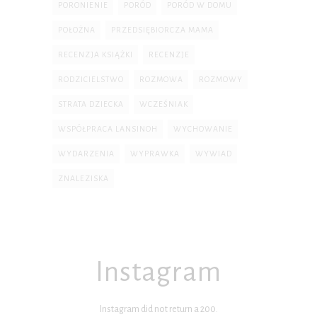
PORONIENIE
PORÓD
PORÓD W DOMU
POŁOŻNA
PRZEDSIĘBIORCZA MAMA
RECENZJA KSIĄŻKI
RECENZJE
RODZICIELSTWO
ROZMOWA
ROZMOWY
STRATA DZIECKA
WCZEŚNIAK
WSPÓŁPRACA LANSINOH
WYCHOWANIE
WYDARZENIA
WYPRAWKA
WYWIAD
ZNALEZISKA
Instagram
Instagram did not return a 200.