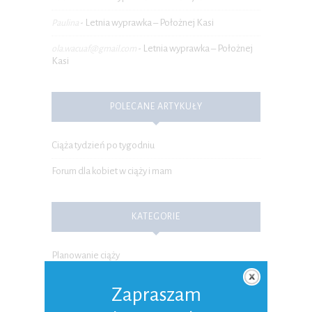
Letnia wyprawka – Położnej Kasi
Paulina
-
Letnia wyprawka – Położnej
ola.wacuaf@gmail.com
-
Kasi
POLECANE ARTYKUŁY
Ciąża tydzień po tygodniu
Forum dla kobiet w ciąży i mam
KATEGORIE
Planowanie ciąży
Ciąża
Zapraszam
Poród