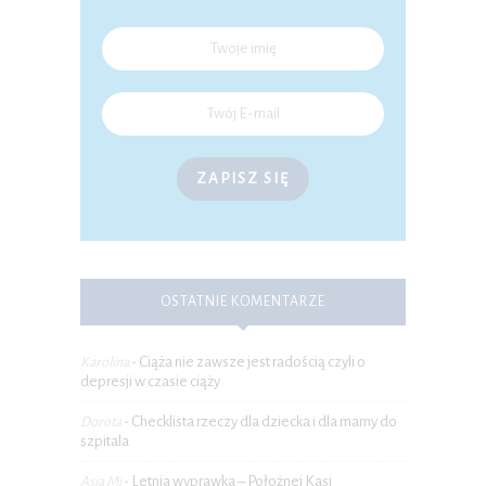
ZAPISZ SIĘ
OSTATNIE KOMENTARZE
Ciąża nie zawsze jest radością czyli o
Karolina
-
depresji w czasie ciąży
Checklista rzeczy dla dziecka i dla mamy do
Dorota
-
szpitala
Letnia wyprawka – Położnej Kasi
Asia Mi
-