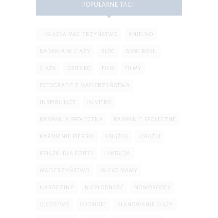
POPULARNE TAGI:
. KSIĄŻKA MACIERZYŃSTWO
ANIELNO
BADANIA W CIĄŻY
BLOG
BLOG ROKU
CIĄŻA
DZIECKO
FILM
FILMY
FOTOGRAFIE Z MACIERZYŃSTWA
INSPIRUJĄCE
IN VITRO
KAMPANIA SPOŁECZNA
KAMPANIE SPOŁECZNE
KARMIENIE PIERSIĄ
KSIĄŻKA
KSIĄŻKI
KSIĄŻKI DLA DZIECI
LAKTACJA
MACIERZYŃSTWO
MLEKO MAMY
NARODZINY
NIEPŁODNOŚĆ
NOWORODEK
OJCOSTWO
OSOBISTE
PLANOWANIE CIĄŻY