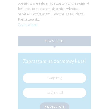
poszukiwane informacje zostały znalezione :-)
Jeśli nie, to postaram się o nich wkrótce
napisać. Pozdrawiam, Położna Kasia Płaza-
Piekarzewska
Czytaj więcej
NEWSLETTER
Zapraszam na darmowy kurs!
ZAPISZ SIĘ