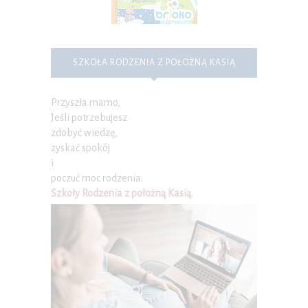
SZKOŁA RODZENIA Z POŁOŻNĄ KASIĄ
Przyszła mamo,
Jeśli potrzebujesz
zdobyć wiedzę,
zyskać spokój
i
poczuć moc rodzenia.
Szkoły Rodzenia z położną Kasią
.