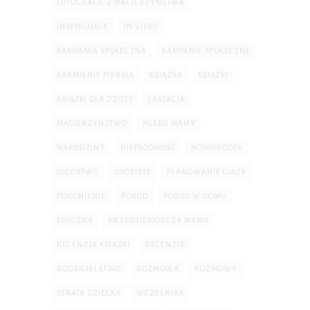
FOTOGRAFIE Z MACIERZYŃSTWA
INSPIRUJĄCE
IN VITRO
KAMPANIA SPOŁECZNA
KAMPANIE SPOŁECZNE
KARMIENIE PIERSIĄ
KSIĄŻKA
KSIĄŻKI
KSIĄŻKI DLA DZIECI
LAKTACJA
MACIERZYŃSTWO
MLEKO MAMY
NARODZINY
NIEPŁODNOŚĆ
NOWORODEK
OJCOSTWO
OSOBISTE
PLANOWANIE CIĄŻY
PORONIENIE
PORÓD
PORÓD W DOMU
POŁOŻNA
PRZEDSIĘBIORCZA MAMA
RECENZJA KSIĄŻKI
RECENZJE
RODZICIELSTWO
ROZMOWA
ROZMOWY
STRATA DZIECKA
WCZEŚNIAK