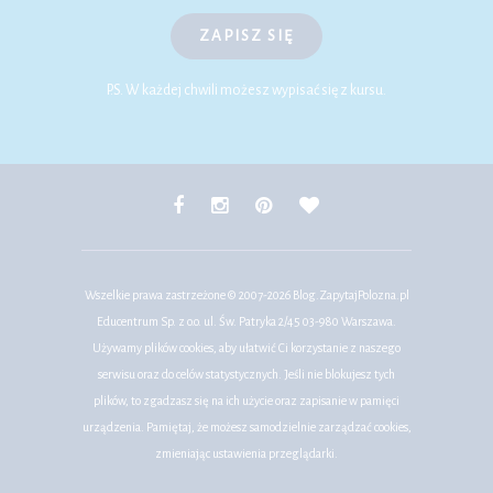
ZAPISZ SIĘ
P.S. W każdej chwili możesz wypisać się z kursu.
Wszelkie prawa zastrzeżone © 2007-2026
Blog.ZapytajPolozna.pl
Educentrum Sp. z o.o. ul. Św. Patryka 2/45 03-980 Warszawa.
Używamy plików cookies, aby ułatwić Ci korzystanie z naszego
serwisu oraz do celów statystycznych. Jeśli nie blokujesz tych
plików, to zgadzasz się na ich użycie oraz zapisanie w pamięci
urządzenia. Pamiętaj, że możesz samodzielnie zarządzać cookies,
zmieniając ustawienia przeglądarki.