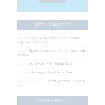
OSTATNIE KOMENTARZE
Ciąża nie zawsze jest radością czyli o
Karolina
-
depresji w czasie ciąży
Checklista rzeczy dla dziecka i dla mamy do
Dorota
-
szpitala
Letnia wyprawka – Położnej Kasi
Asia Mi
-
Letnia wyprawka – Położnej Kasi
Paulina
-
Letnia wyprawka – Położnej
ola.wacuaf@gmail.com
-
Kasi
POLECANE ARTYKUŁY