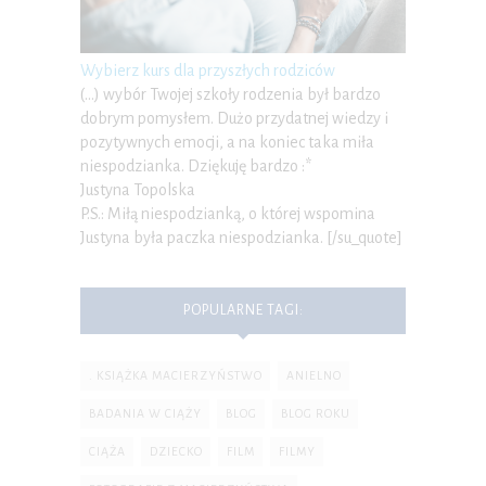
Wybierz kurs dla przyszłych rodziców
(…) wybór Twojej szkoły rodzenia był bardzo
dobrym pomysłem. Dużo przydatnej wiedzy i
pozytywnych emocji, a na koniec taka miła
niespodzianka. Dziękuję bardzo :*
Justyna Topolska
P.S.: Miłą niespodzianką, o której wspomina
Justyna była paczka niespodzianka. [/su_quote]
POPULARNE TAGI:
. KSIĄŻKA MACIERZYŃSTWO
ANIELNO
BADANIA W CIĄŻY
BLOG
BLOG ROKU
CIĄŻA
DZIECKO
FILM
FILMY