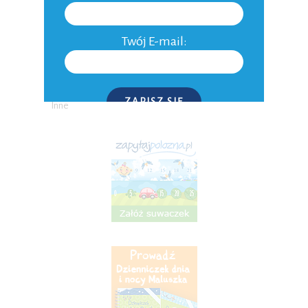
Ojcostwo
Aktualności
Twój E-mail:
Niepłodność
Do domu
ZAPISZ SIĘ
Inne
P.S. W każdej chwili możesz wypisać się z kursu.