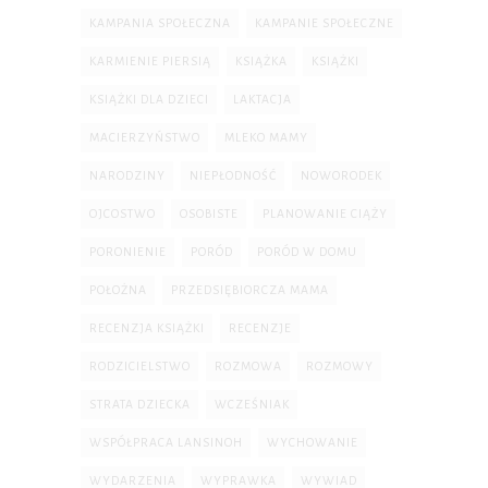
KAMPANIA SPOŁECZNA
KAMPANIE SPOŁECZNE
KARMIENIE PIERSIĄ
KSIĄŻKA
KSIĄŻKI
KSIĄŻKI DLA DZIECI
LAKTACJA
MACIERZYŃSTWO
MLEKO MAMY
NARODZINY
NIEPŁODNOŚĆ
NOWORODEK
OJCOSTWO
OSOBISTE
PLANOWANIE CIĄŻY
PORONIENIE
PORÓD
PORÓD W DOMU
POŁOŻNA
PRZEDSIĘBIORCZA MAMA
RECENZJA KSIĄŻKI
RECENZJE
RODZICIELSTWO
ROZMOWA
ROZMOWY
STRATA DZIECKA
WCZEŚNIAK
WSPÓŁPRACA LANSINOH
WYCHOWANIE
WYDARZENIA
WYPRAWKA
WYWIAD