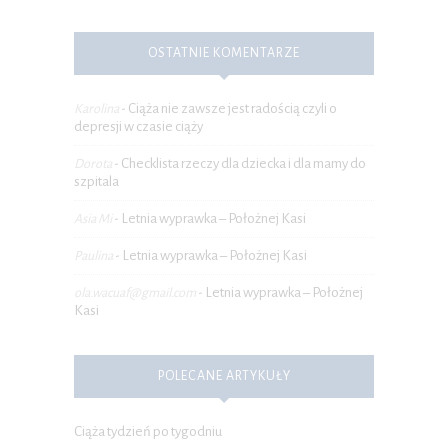
OSTATNIE KOMENTARZE
Ciąża nie zawsze jest radością czyli o
Karolina
-
depresji w czasie ciąży
Checklista rzeczy dla dziecka i dla mamy do
Dorota
-
szpitala
Letnia wyprawka – Położnej Kasi
Asia Mi
-
Letnia wyprawka – Położnej Kasi
Paulina
-
Letnia wyprawka – Położnej
ola.wacuaf@gmail.com
-
Kasi
POLECANE ARTYKUŁY
Ciąża tydzień po tygodniu