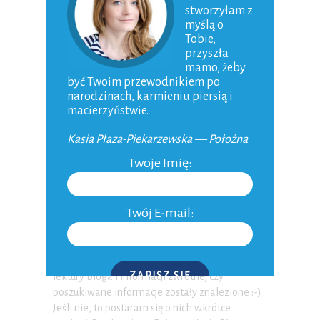
stworzyłam z
myślą o
Tobie,
O MNIE
przyszła
mamo, żeby
być Twoim przewodnikiem po
narodzinach, karmieniu piersią i
macierzyństwie.
Kasia Płaza-Piekarzewska — Położna
Twoje Imię:
Twój E-mail:
Na co dzień pracuję ze "świeżo" upieczonymi
mamami i noworodkami :-) Zapraszam do
ZAPISZ SIĘ
lektury bloga i informacji zwrotnej czy
poszukiwane informacje zostały znalezione :-)
Jeśli nie, to postaram się o nich wkrótce
P.S. W każdej chwili możesz wypisać się z kursu.