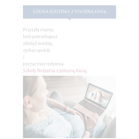
SZKOŁA RODZENIA Z POŁOŻNĄ KASIĄ
Przyszła mamo,
Jeśli potrzebujesz
zdobyć wiedzę,
zyskać spokój
i
poczuć moc rodzenia.
Szkoły Rodzenia z położną Kasią
.