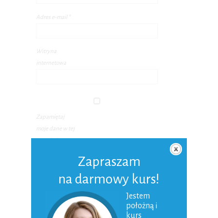
Adres e-mail
*
Witryna
internetowa
Zapamiętaj
moje dane w tej
przeglądarce
podczas pisania
Zapraszam
kolejnych
na darmowy kurs!
komentarzy.
Jestem
położną i
kurs