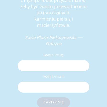
z myślą o Tobie, przyszła mamo,
żeby być Twoim przewodnikiem
po narodzinach,
karmieniu piersią i
macierzyństwie.
Kasia Płaza-Piekarzewska —
Położna
Twoje Imię:
Twój E-mail:
ZAPISZ SIĘ