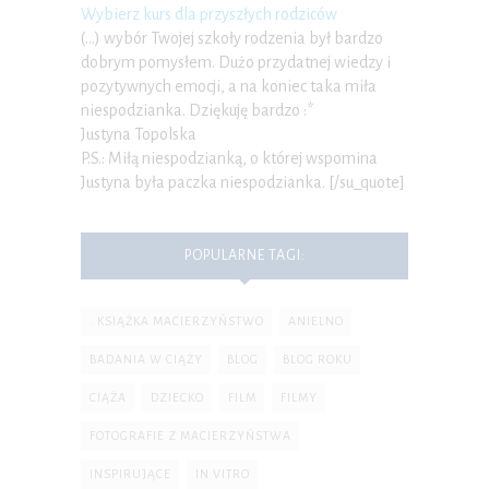
Wybierz kurs dla przyszłych rodziców
(…) wybór Twojej szkoły rodzenia był bardzo
dobrym pomysłem. Dużo przydatnej wiedzy i
pozytywnych emocji, a na koniec taka miła
niespodzianka. Dziękuję bardzo :*
Justyna Topolska
P.S.: Miłą niespodzianką, o której wspomina
Justyna była paczka niespodzianka. [/su_quote]
POPULARNE TAGI:
. KSIĄŻKA MACIERZYŃSTWO
ANIELNO
BADANIA W CIĄŻY
BLOG
BLOG ROKU
CIĄŻA
DZIECKO
FILM
FILMY
FOTOGRAFIE Z MACIERZYŃSTWA
INSPIRUJĄCE
IN VITRO