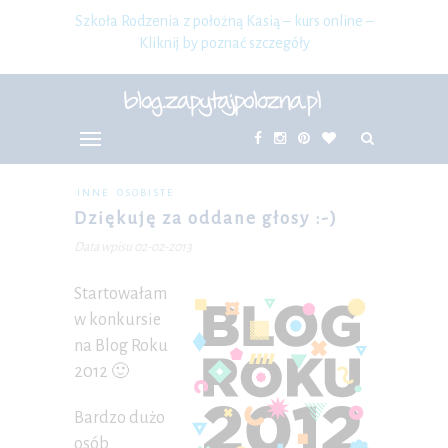
Szkoła Rodzenia z położną Kasią – kurs online –
Kliknij by poznać szczegóły
INNE
OSOBISTE
Dziękuję za oddane głosy :-)
Data wpisu 02-02-2013
Startowałam
w konkursie
na Blog Roku
2012 🙂
Bardzo dużo
osób