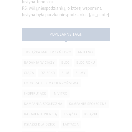
Justyna Topolska
P.S.: Miłą niespodzianką, o której wspomina
Justyna była paczka niespodzianka. [/su_quote]
POPULARNE TAGI:
. KSIĄŻKA MACIERZYŃSTWO
ANIELNO
BADANIA W CIĄŻY
BLOG
BLOG ROKU
CIĄŻA
DZIECKO
FILM
FILMY
FOTOGRAFIE Z MACIERZYŃSTWA
INSPIRUJĄCE
IN VITRO
KAMPANIA SPOŁECZNA
KAMPANIE SPOŁECZNE
KARMIENIE PIERSIĄ
KSIĄŻKA
KSIĄŻKI
KSIĄŻKI DLA DZIECI
LAKTACJA