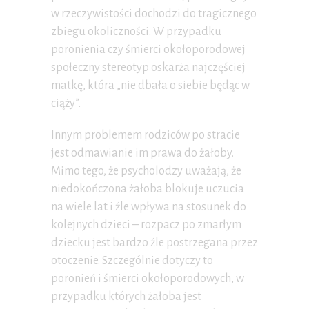
w rzeczywistości dochodzi do tragicznego
zbiegu okoliczności. W przypadku
poronienia czy śmierci okołoporodowej
społeczny stereotyp oskarża najczęściej
matkę, która „nie dbała o siebie będąc w
ciąży”.
Innym problemem rodziców po stracie
jest odmawianie im prawa do żałoby.
Mimo tego, że psycholodzy uważają, że
niedokończona żałoba blokuje uczucia
na wiele lat i źle wpływa na stosunek do
kolejnych dzieci – rozpacz po zmarłym
dziecku jest bardzo źle postrzegana przez
otoczenie. Szczególnie dotyczy to
poronień i śmierci okołoporodowych, w
przypadku których żałoba jest