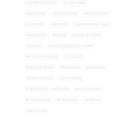
MACIERZYŃSTWO
MLEKO MAMY
NARODZINY
NIEPŁODNOŚĆ
NOWORODEK
OJCOSTWO
OSOBISTE
PLANOWANIE CIĄŻY
PORONIENIE
PORÓD
PORÓD W DOMU
POŁOŻNA
PRZEDSIĘBIORCZA MAMA
RECENZJA KSIĄŻKI
RECENZJE
RODZICIELSTWO
ROZMOWA
ROZMOWY
STRATA DZIECKA
WCZEŚNIAK
WSPÓŁPRACA LANSINOH
WYCHOWANIE
WYDARZENIA
WYPRAWKA
WYWIAD
ZNALEZISKA