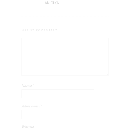
P.S. W każdej chwili możesz wypisać się z kursu.
ANIOLKA
NAPISZ KOMENTARZ
Nazwa
*
Adres e-mail
*
Witryna