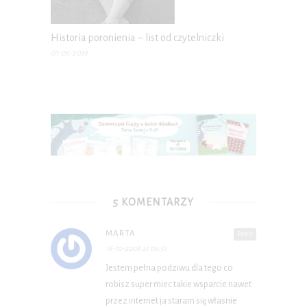
Historia poronienia – list od czytelniczki
01-05-2019
5 KOMENTARZY
MARTA
Reply
16-10-2008 at 09:51
Jestem pełna podziwu dla tego co
robisz super miec takie wsparcie nawet
przez internet ja staram się własnie