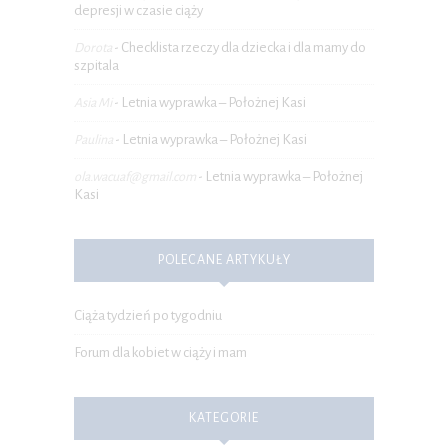
depresji w czasie ciąży
Checklista rzeczy dla dziecka i dla mamy do
Dorota
-
szpitala
Letnia wyprawka – Położnej Kasi
Asia Mi
-
Letnia wyprawka – Położnej Kasi
Paulina
-
Letnia wyprawka – Położnej
ola.wacuaf@gmail.com
-
Kasi
POLECANE ARTYKUŁY
Ciąża tydzień po tygodniu
Forum dla kobiet w ciąży i mam
KATEGORIE