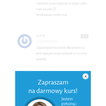
odziecko mam nadzieje że w tym cyklu
nam się uda 🙂
Pozdrawiam serdecznie
GOSIA
Reply
10-04-2011 at 16:54
Zapamiętam ten dzień. Niestety to co
jest napisane w tym artykule to szczera
prawda.
BARBARA
Zapraszam
Reply
29-08-2013 at 15:26
na darmowy kurs!
…niestety moja córeczka zmarła
tragicznie 07.082013 i od tego roku wraz
Jestem
z mężem mamy nowe niezbyt
położną i