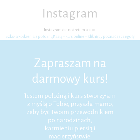
Instagram
Instagram did not return a 200.
Szkoła Rodzenia z położną Kasią – kurs online – Kliknij by poznać szczegóły
Zapraszam na
darmowy kurs!
Jestem położną i kurs stworzyłam
z myślą o Tobie, przyszła mamo,
żeby być Twoim przewodnikiem
po narodzinach,
karmieniu piersią i
macierzyństwie.