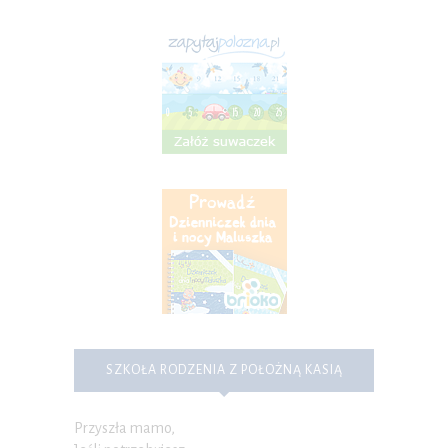
SZKOŁA RODZENIA Z POŁOŻNĄ KASIĄ
Przyszła mamo,