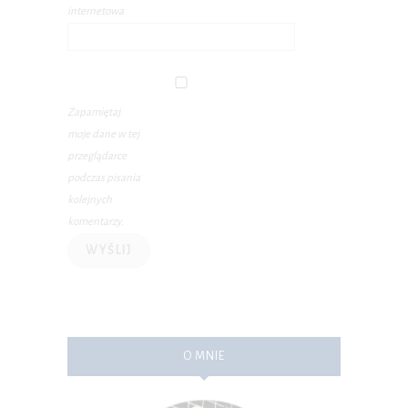
internetowa
Zapamiętaj
moje dane w tej
przeglądarce
podczas pisania
kolejnych
komentarzy.
O MNIE