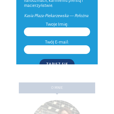
narodzinach, karmieniu piersią i
macierzyństwie.
Kasia Płaza-Piekarzewska — Położna
Zapamiętaj
Twoje Imię:
moje dane w tej
przeglądarce
podczas pisania
Twój E-mail:
kolejnych
komentarzy.
ZAPISZ SIĘ
P.S. W każdej chwili możesz wypisać się z kursu.
O MNIE