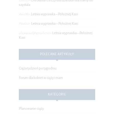
Checklista rzeczy dla dziecka i dla mamy do
Dorota
-
szpitala
Letnia wyprawka – Położnej Kasi
Asia Mi
-
Letnia wyprawka – Położnej Kasi
Paulina
-
Letnia wyprawka – Położnej
ola.wacuaf@gmail.com
-
Kasi
POLECANE ARTYKUŁY
Ciąża tydzień po tygodniu
Forum dla kobiet w ciąży i mam
KATEGORIE
Planowanie ciąży