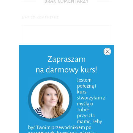
BRAK KOMENTARZY
NAPISZ KOMENTARZ
Zapraszam
na darmowy kurs!
Nazwa
*
Jestem
położną i
kurs
Adres e-mail
*
stworzyłam z
myślą o
Tobie,
przyszła
Witryna
mamo, żeby
internetowa
być Twoim przewodnikiem po