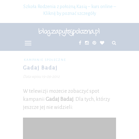
Szkoła Rodzenia z położną Kasią – kurs online –
Kliknij by poznać szczegóły
KAMPANIE SPOŁECZNE
Gadaj Badaj
Data wpisu 19-09-2012
W telewizji możecie zobaczyć spot
kampanii
Gadaj Badaj
. Dla tych, którzy
jeszcze jej nie widzieli: