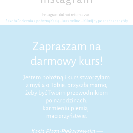
Instagram did not return a 200.
Szkoła Rodzenia z położną Kasią – kurs online – Kliknij by poznać szczegóły
Zapraszam na
darmowy kurs!
Jestem położną i kurs stworzyłam
z myślą o Tobie, przyszła mamo,
żeby być Twoim przewodnikiem
po narodzinach,
karmieniu piersią i
macierzyństwie.
Kasia Płaza-Piekarzewska —