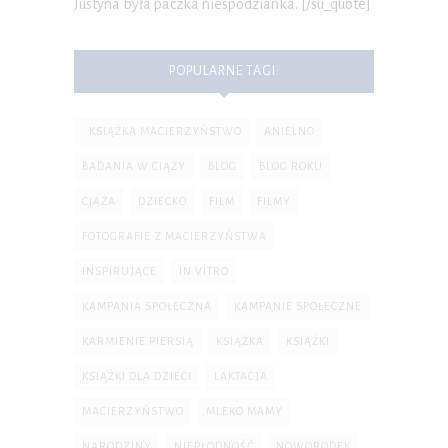
Justyna była paczka niespodzianka. [/su_quote]
POPULARNE TAGI:
. KSIĄŻKA MACIERZYŃSTWO
ANIELNO
BADANIA W CIĄŻY
BLOG
BLOG ROKU
CIĄŻA
DZIECKO
FILM
FILMY
FOTOGRAFIE Z MACIERZYŃSTWA
INSPIRUJĄCE
IN VITRO
KAMPANIA SPOŁECZNA
KAMPANIE SPOŁECZNE
KARMIENIE PIERSIĄ
KSIĄŻKA
KSIĄŻKI
KSIĄŻKI DLA DZIECI
LAKTACJA
MACIERZYŃSTWO
MLEKO MAMY
NARODZINY
NIEPŁODNOŚĆ
NOWORODEK