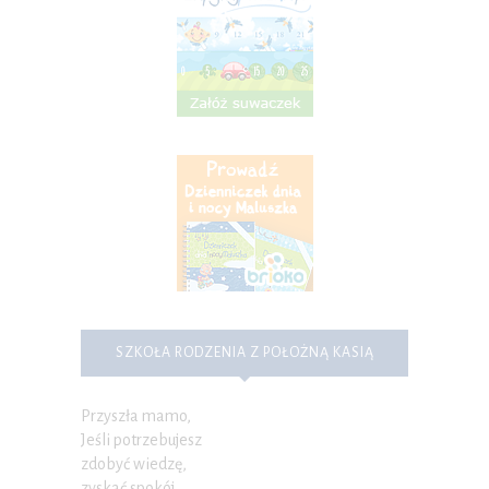
SZKOŁA RODZENIA Z POŁOŻNĄ KASIĄ
Przyszła mamo,
Jeśli potrzebujesz
zdobyć wiedzę,
zyskać spokój