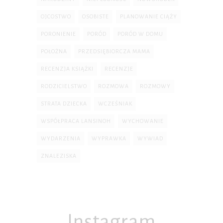
OJCOSTWO
OSOBISTE
PLANOWANIE CIĄŻY
PORONIENIE
PORÓD
PORÓD W DOMU
POŁOŻNA
PRZEDSIĘBIORCZA MAMA
RECENZJA KSIĄŻKI
RECENZJE
RODZICIELSTWO
ROZMOWA
ROZMOWY
STRATA DZIECKA
WCZEŚNIAK
WSPÓŁPRACA LANSINOH
WYCHOWANIE
WYDARZENIA
WYPRAWKA
WYWIAD
ZNALEZISKA
Instagram