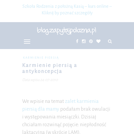
Szkoła Rodzenia z położną Kasią – kurs online –
Kliknij by poznać szczegóły
KARMIENIE PIERSIĄ
Karmienie piersią a
antykoncepcja
Data wpisu 24-07-2010
We wpisie na temat
zalet karmienia
piersią dla mamy
podałam brak owulacji
i występowania miesiączki. Dzisiaj
chciałam rozwinąć pojęcie: niepłodność
laktacyjna (w skrócie LAM).