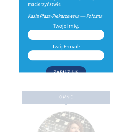
macierzyństwie.
Kasia Płaza-Piekarzewska — Położna
Zapamiętaj
Twoje Imię:
moje dane w tej
przeglądarce
podczas pisania
Twój E-mail:
kolejnych
komentarzy.
ZAPISZ SIĘ
P.S. W każdej chwili możesz wypisać się z kursu.
O MNIE