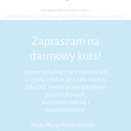
Instagram did not return a 200.
Szkoła Rodzenia z położną Kasią – kurs online – Kliknij by poznać szczegóły
Zapraszam na
darmowy kurs!
Jestem położną i kurs stworzyłam
z myślą o Tobie, przyszła mamo,
żeby być Twoim przewodnikiem
po narodzinach,
karmieniu piersią i
macierzyństwie.
Kasia Płaza-Piekarzewska —