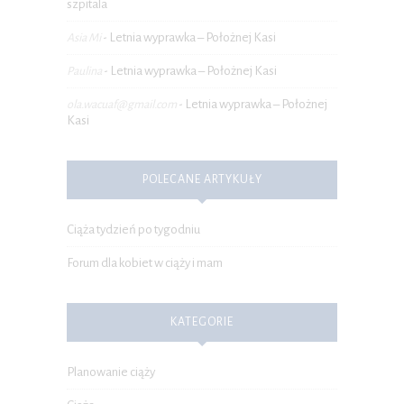
szpitala
Letnia wyprawka – Położnej Kasi
Asia Mi
-
Letnia wyprawka – Położnej Kasi
Paulina
-
Letnia wyprawka – Położnej
ola.wacuaf@gmail.com
-
Kasi
POLECANE ARTYKUŁY
Ciąża tydzień po tygodniu
Forum dla kobiet w ciąży i mam
KATEGORIE
Planowanie ciąży