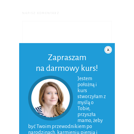
NAPISZ KOMENTARZ
Zapraszam
na darmowy kurs!
Nazwa
*
Jestem
położną i
kurs
Adres e-mail
*
stworzyłam z
myślą o
Tobie,
Witryna
przyszła
internetowa
mamo, żeby
być Twoim przewodnikiem po
narodzinach, karmieniu piersią i