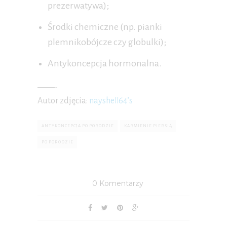
prezerwatywa);
Środki chemiczne (np. pianki
plemnikobójcze czy globulki);
Antykoncepcja hormonalna.
——-
Autor zdjęcia:
naysheℓℓ64’s
ANTYKONCEPCJA PO PORODZIE
KARMIENIE PIERSIĄ
PO PORODZIE
0 Komentarzy