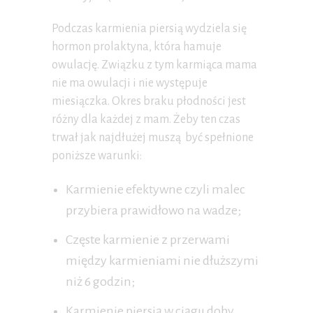
Podczas karmienia piersią wydziela się
hormon prolaktyna, która hamuje
owulację. Związku z tym karmiąca mama
nie ma owulacji i nie występuje
miesiączka. Okres braku płodności jest
różny dla każdej z mam. Żeby ten czas
trwał jak najdłużej muszą być spełnione
poniższe warunki:
Karmienie efektywne czyli malec
przybiera prawidłowo na wadze;
Częste karmienie z przerwami
między karmieniami nie dłuższymi
niż 6 godzin;
Karmienie piersią w ciągu doby