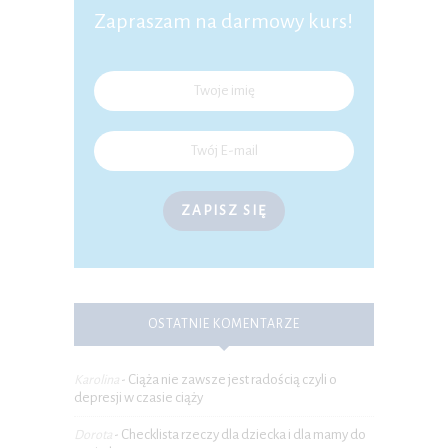
Zapraszam na darmowy kurs!
ZAPISZ SIĘ
OSTATNIE KOMENTARZE
Ciąża nie zawsze jest radością czyli o
Karolina
-
depresji w czasie ciąży
Checklista rzeczy dla dziecka i dla mamy do
Dorota
-