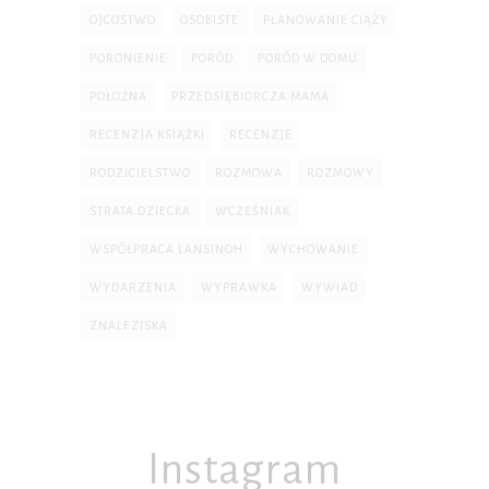
OJCOSTWO
OSOBISTE
PLANOWANIE CIĄŻY
PORONIENIE
PORÓD
PORÓD W DOMU
POŁOŻNA
PRZEDSIĘBIORCZA MAMA
RECENZJA KSIĄŻKI
RECENZJE
RODZICIELSTWO
ROZMOWA
ROZMOWY
STRATA DZIECKA
WCZEŚNIAK
WSPÓŁPRACA LANSINOH
WYCHOWANIE
WYDARZENIA
WYPRAWKA
WYWIAD
ZNALEZISKA
Instagram