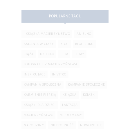
POPULARNE TAGI:
. KSIĄŻKA MACIERZYŃSTWO
ANIELNO
BADANIA W CIĄŻY
BLOG
BLOG ROKU
CIĄŻA
DZIECKO
FILM
FILMY
FOTOGRAFIE Z MACIERZYŃSTWA
INSPIRUJĄCE
IN VITRO
KAMPANIA SPOŁECZNA
KAMPANIE SPOŁECZNE
KARMIENIE PIERSIĄ
KSIĄŻKA
KSIĄŻKI
KSIĄŻKI DLA DZIECI
LAKTACJA
MACIERZYŃSTWO
MLEKO MAMY
NARODZINY
NIEPŁODNOŚĆ
NOWORODEK