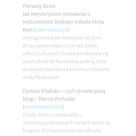
Pierwszy dzień:
Jak merytorycznie rozmawiać o
rodzicielstwie bliskości mówiła Alicja
Kost (
www.mataja.pl
).
Wystąpienie było niezwykle szczere i
Alicja opowiadała o tym jak dzięki
odkryciu licznych badań przekonała się
na przykład do karmienia piersią. Choć
wcześniej myślała o karmieniu mlekiem
modyfikowanym.
Dystans bliskości – czyli ojcowie piszą
blogi – Marcin Perfuński
(
www.supertata.tv
)
Z kolei Marcin opowiadał o
interesujących wpisach różnych ojców na
blogach. Przytaczał patenty odkryte