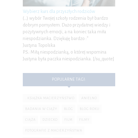
Wybierz kurs dla przyszłych rodziców
(…) wybór Twojej szkoły rodzenia był bardzo
dobrym pomysłem. Dużo przydatnej wiedzy i
pozytywnych emocji, a na koniec taka miła
niespodzianka. Dziękuję bardzo :*
Justyna Topolska
P.S.: Miłą niespodzianką, o której wspomina
Justyna była paczka niespodzianka. [/su_quote]
POPULARNE TAGI:
. KSIĄŻKA MACIERZYŃSTWO
ANIELNO
BADANIA W CIĄŻY
BLOG
BLOG ROKU
CIĄŻA
DZIECKO
FILM
FILMY
FOTOGRAFIE Z MACIERZYŃSTWA