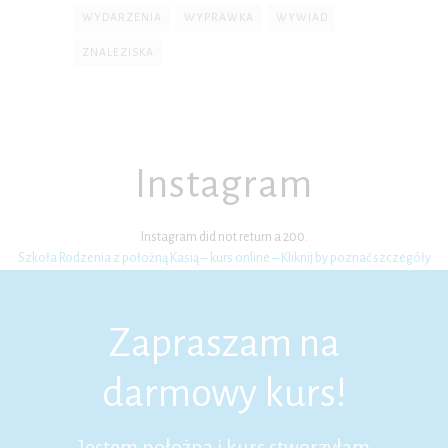
WYDARZENIA
WYPRAWKA
WYWIAD
ZNALEZISKA
Instagram
Instagram did not return a 200.
Szkoła Rodzenia z położną Kasią – kurs online – Kliknij by poznać szczegóły
Zapraszam na
darmowy kurs!
Jestem położną i kurs stworzyłam