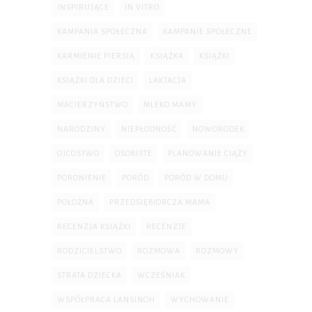
INSPIRUJĄCE
IN VITRO
KAMPANIA SPOŁECZNA
KAMPANIE SPOŁECZNE
KARMIENIE PIERSIĄ
KSIĄŻKA
KSIĄŻKI
KSIĄŻKI DLA DZIECI
LAKTACJA
MACIERZYŃSTWO
MLEKO MAMY
NARODZINY
NIEPŁODNOŚĆ
NOWORODEK
OJCOSTWO
OSOBISTE
PLANOWANIE CIĄŻY
PORONIENIE
PORÓD
PORÓD W DOMU
POŁOŻNA
PRZEDSIĘBIORCZA MAMA
RECENZJA KSIĄŻKI
RECENZJE
RODZICIELSTWO
ROZMOWA
ROZMOWY
STRATA DZIECKA
WCZEŚNIAK
WSPÓŁPRACA LANSINOH
WYCHOWANIE