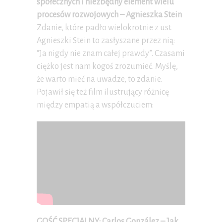
społecznych i niezbędny element wielu
procesów rozwojowych – Agnieszka Stein
Zdanie, które padło wielokrotnie z ust
Agnieszki Stein to zasłyszane przez nią:
“Ja nigdy nie znam całej prawdy”. Czasami
ciężko jest nam kogoś zrozumieć. Myślę,
że warto mieć na uwadze, to zdanie.
Pojawił się też film ilustrujący różnicę
między empatią a współczuciem:
GOŚĆ SPECJALNY: Carlos González – Jak