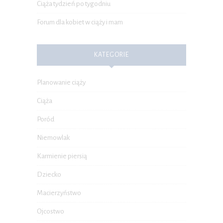
Ciąża tydzień po tygodniu
Forum dla kobiet w ciąży i mam
KATEGORIE
Planowanie ciąży
Ciąża
Poród
Niemowlak
Karmienie piersią
Dziecko
Macierzyństwo
Ojcostwo