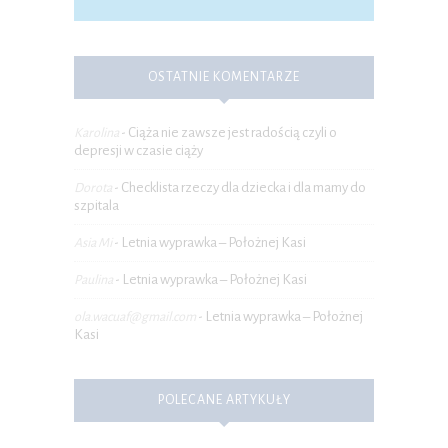
OSTATNIE KOMENTARZE
Ciąża nie zawsze jest radością czyli o
Karolina
-
depresji w czasie ciąży
Checklista rzeczy dla dziecka i dla mamy do
Dorota
-
szpitala
Letnia wyprawka – Położnej Kasi
Asia Mi
-
Letnia wyprawka – Położnej Kasi
Paulina
-
Letnia wyprawka – Położnej
ola.wacuaf@gmail.com
-
Kasi
POLECANE ARTYKUŁY