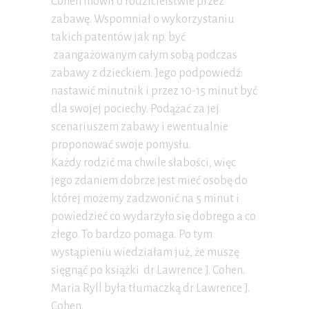
Cohen mówił o rodzicielstwie przez
zabawę. Wspomniał o wykorzystaniu
takich patentów jak np. być
zaangażowanym całym sobą podczas
zabawy z dzieckiem. Jego podpowiedź:
nastawić minutnik i przez 10-15 minut być
dla swojej pociechy. Podążać za jej
scenariuszem zabawy i ewentualnie
proponować swoje pomysłu.
Każdy rodzić ma chwile słabości, więc
jego zdaniem dobrze jest mieć osobę do
której możemy zadzwonić na 5 minut i
powiedzieć co wydarzyło się dobrego a co
złego. To bardzo pomaga. Po tym
wystąpieniu wiedziałam już, że muszę
sięgnąć po książki dr Lawrence J. Cohen.
Maria Ryll była tłumaczką dr Lawrence J.
Cohen.