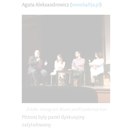
Agata Aleksandrowicz (
www.hafija.pl
)
Źródło: Instagram Biumi profil położnej Kasi
Później były panel dyskusyjny
zatytułowany: