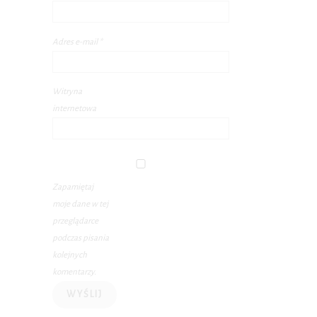
Adres e-mail
*
Witryna
internetowa
Zapamiętaj
moje dane w tej
przeglądarce
podczas pisania
kolejnych
komentarzy.