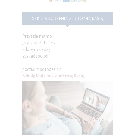
SZKOŁA RODZENIA Z POŁOŻNĄ KASIĄ
Przyszła mamo,
Jeśli potrzebujesz
zdobyć wiedzę,
zyskać spokój
i
poczuć moc rodzenia.
Szkoły Rodzenia z położną Kasią
.