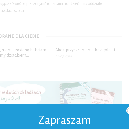
ąc ze "świeżo upieczonymi" rodzicami i ich dziećmi na oddziale
wskich szpitali.
RANE DLA CIEBIE
 mam… zostaną babciami
Akcja przyszła mama bez kolejki
amy dziadkiem…
08-07-2010
Zapraszam