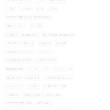
BADANIA W CIĄŻY
BLOG
BLOG ROKU
CIĄŻA
DZIECKO
FILM
FILMY
FOTOGRAFIE Z MACIERZYŃSTWA
INSPIRUJĄCE
IN VITRO
KAMPANIA SPOŁECZNA
KAMPANIE SPOŁECZNE
KARMIENIE PIERSIĄ
KSIĄŻKA
KSIĄŻKI
KSIĄŻKI DLA DZIECI
LAKTACJA
MACIERZYŃSTWO
MLEKO MAMY
NARODZINY
NIEPŁODNOŚĆ
NOWORODEK
OJCOSTWO
OSOBISTE
PLANOWANIE CIĄŻY
PORONIENIE
PORÓD
PORÓD W DOMU
POŁOŻNA
PRZEDSIĘBIORCZA MAMA
RECENZJA KSIĄŻKI
RECENZJE