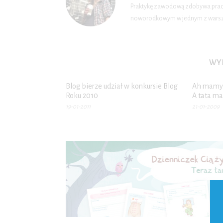
Praktykę zawodową zdobywa pracuj
noworodkowym w jednym z warsza
WYB
Blog bierze udział w konkursie Blog
Ah mamy,
Roku 2010
A tata m
19-01-2011
21-01-2009