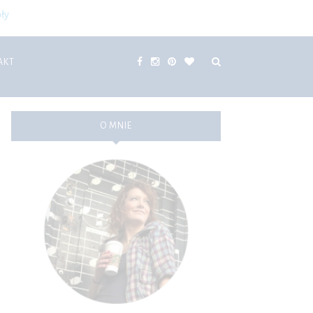
ły
AKT
O MNIE