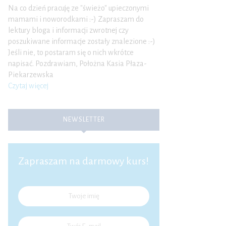
Na co dzień pracuję ze "świeżo" upieczonymi
mamami i noworodkami :-) Zapraszam do
lektury bloga i informacji zwrotnej czy
poszukiwane informacje zostały znalezione :-)
Jeśli nie, to postaram się o nich wkrótce
napisać. Pozdrawiam, Położna Kasia Płaza-
Piekarzewska
Czytaj więcej
NEWSLETTER
Zapraszam na darmowy kurs!