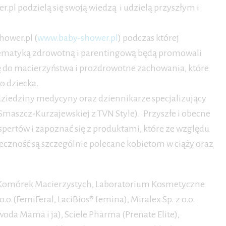
pl podzielą się swoją wiedzą i udzielą przyszłym i
hower.pl (
www.baby-shower.pl
) podczas której
ę tematyką zdrowotną i parentingową będą promowali
 do macierzyństwa i prozdrowotne zachowania, które
o dziecka.
 dziedziny medycyny oraz dziennikarze specjalizujący
 Smaszcz-Kurzajewskiej z TVN Style). Przyszłe i obecne
pertów i zapoznać się z produktami, które ze względu
eczność są szczególnie polecane kobietom w ciąży oraz
k Komórek Macierzystych, Laboratorium Kosmetyczne
o.o.(FemiFeral, LaciBios® femina), Miralex Sp. z o.o.
(woda Mama i ja), Sciele Pharma (Prenate Elite),