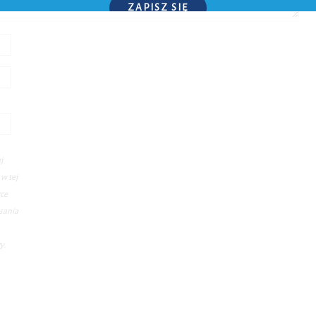
ZAPISZ SIĘ
P.S. W każdej chwili możesz wypisać się z kursu.
j
w tej
rce
sania
y.