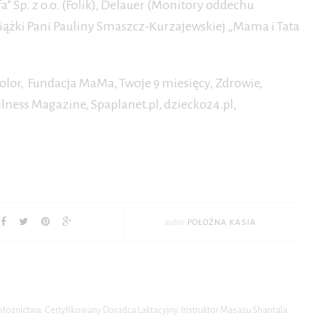
” Sp. z o.o. (Folik), Delauer (Monitory oddechu
iążki Pani Pauliny Smaszcz-Kurzajewskiej „Mama i Tata
olor, Fundacja MaMa, Twoje 9 miesięcy, Zdrowie,
lness Magazine, Spaplanet.pl, dziecko24.pl,
autor
POŁOŻNA KASIA
położnictwa. Certyfikowany Doradca Laktacyjny. Instruktor Masażu Shantala.