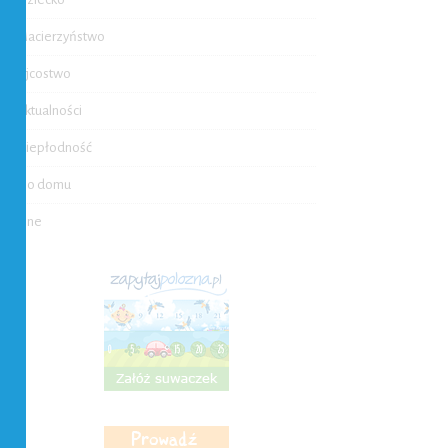
Macierzyństwo
Ojcostwo
Aktualności
Niepłodność
Do domu
Inne