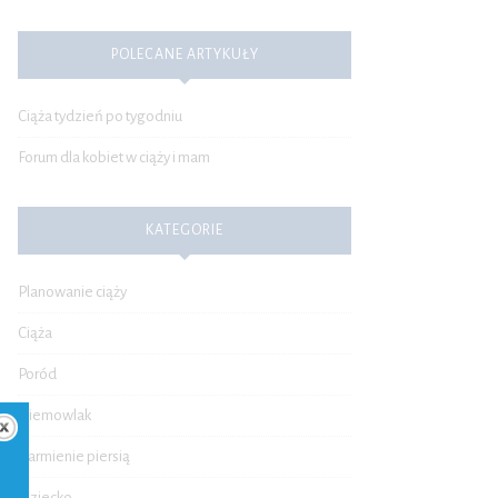
POLECANE ARTYKUŁY
Ciąża tydzień po tygodniu
Forum dla kobiet w ciąży i mam
KATEGORIE
Planowanie ciąży
Ciąża
Poród
Niemowlak
Karmienie piersią
Dziecko