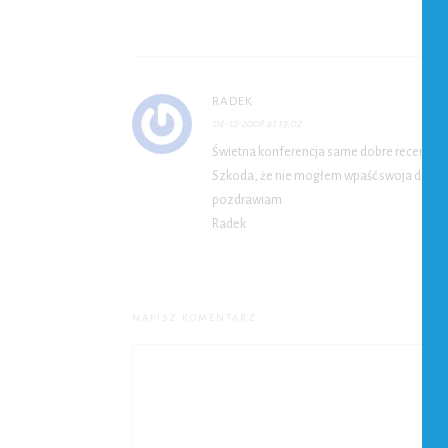
RADEK
04-12-2008 at 13:02
Świetna konferencja same dobre recenzje o
Szkoda, że nie mogłem wpaść swoja droga s
pozdrawiam
Radek
NAPISZ KOMENTARZ