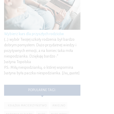
Wybierz kurs dla przyszłych rodziców
(…) wybór Twojej szkoły rodzenia był bardzo
dobrym pomysłem. Dużo przydatnej wiedzy i
pozytywnych emocji, a na koniec taka miła
niespodzianka. Dziękuję bardzo :*
Justyna Topolska
P.S.: Miłą niespodzianką, o której wspomina
Justyna była paczka niespodzianka. [/su_quote]
POPULARNE TAGI:
. KSIĄŻKA MACIERZYŃSTWO
ANIELNO