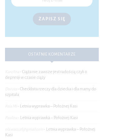
ZAPISZ SIĘ
OSTATNIE KOMENTARZE
Ciąża nie zawsze jest radością czyli o
Karolina
-
depresji w czasie ciąży
Checklista rzeczy dla dziecka i dla mamy do
Dorota
-
szpitala
Letnia wyprawka – Położnej Kasi
Asia Mi
-
Letnia wyprawka – Położnej Kasi
Paulina
-
Letnia wyprawka – Położnej
ola.wacuaf@gmail.com
-
Kasi