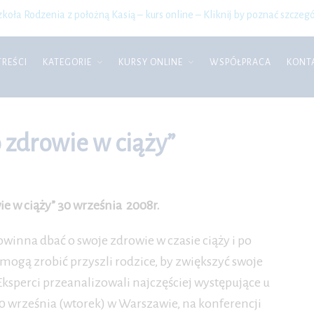
zkoła Rodzenia z położną Kasią – kurs online – Kliknij by poznać szczegó
TREŚCI
KATEGORIE
KURSY ONLINE
WSPÓŁPRACA
KONT
zdrowie w ciąży”
e w ciąży” 30 września 2008r.
owinna dbać o swoje zdrowie w czasie ciąży i po
mogą zrobić przyszli rodzice, by zwiększyć swoje
ksperci przeanalizowali najczęściej występujące u
września (wtorek) w Warszawie, na konferencji