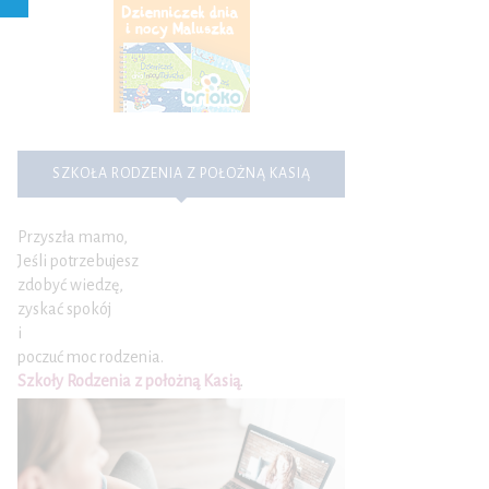
SZKOŁA RODZENIA Z POŁOŻNĄ KASIĄ
Przyszła mamo,
Jeśli potrzebujesz
zdobyć wiedzę,
zyskać spokój
i
poczuć moc rodzenia.
Szkoły Rodzenia z położną Kasią
.