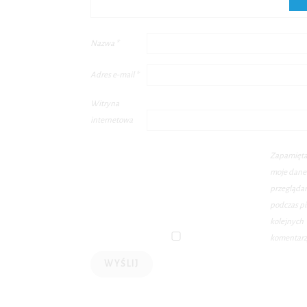
Nazwa
*
Adres e-mail
*
Witryna
internetowa
Zapamięta
moje dane 
przegląda
podczas pi
kolejnych
komentarz