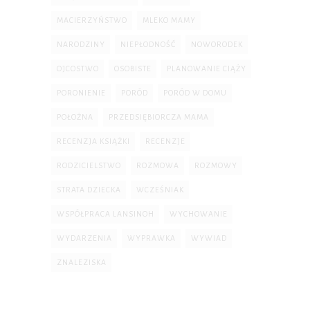
MACIERZYŃSTWO
MLEKO MAMY
NARODZINY
NIEPŁODNOŚĆ
NOWORODEK
OJCOSTWO
OSOBISTE
PLANOWANIE CIĄŻY
PORONIENIE
PORÓD
PORÓD W DOMU
POŁOŻNA
PRZEDSIĘBIORCZA MAMA
RECENZJA KSIĄŻKI
RECENZJE
RODZICIELSTWO
ROZMOWA
ROZMOWY
STRATA DZIECKA
WCZEŚNIAK
WSPÓŁPRACA LANSINOH
WYCHOWANIE
WYDARZENIA
WYPRAWKA
WYWIAD
ZNALEZISKA