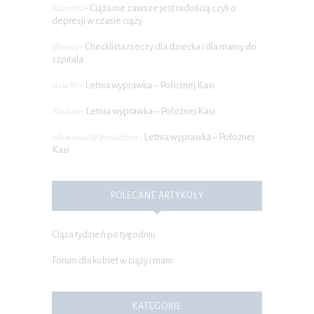
Ciąża nie zawsze jest radością czyli o
Karolina
-
depresji w czasie ciąży
Checklista rzeczy dla dziecka i dla mamy do
Dorota
-
szpitala
Letnia wyprawka – Położnej Kasi
Asia Mi
-
Letnia wyprawka – Położnej Kasi
Paulina
-
Letnia wyprawka – Położnej
ola.wacuaf@gmail.com
-
Kasi
POLECANE ARTYKUŁY
Ciąża tydzień po tygodniu
Forum dla kobiet w ciąży i mam
KATEGORIE