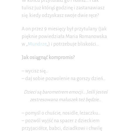
W końcu przytulasz go i nosisz… i tak
tulisz już którąś godzinę i zastanawiasz
się: kiedy odzyskasz swoje dwie ręce?
A on przez 9 miesięcy był przytulany (jak
pięknie powiedziała Maria Romanowska
w „
Mundrze
„) i potrzebuje bliskości…
Jak osiągnąć kompromis?
– wycisz się…
– daj sobie pozwolenie na gorszy dzień…
Dzieci są barometrem emocji… Jeśli jesteś
zestresowana maluszek też będzie…
– pomyśl o chuście, nosidle, leżaczku…
– pozwól wyjść na spacer z dzieckiem
przyjaciółce, babci, dziadkowi i chwilę