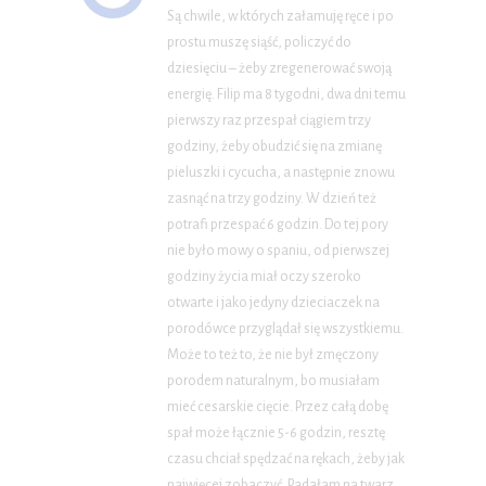
Są chwile, w których załamuję ręce i po
prostu muszę siąść, policzyć do
dziesięciu – żeby zregenerować swoją
energię. Filip ma 8 tygodni, dwa dni temu
pierwszy raz przespał ciągiem trzy
godziny, żeby obudzić się na zmianę
pieluszki i cycucha, a następnie znowu
zasnąć na trzy godziny. W dzień też
potrafi przespać 6 godzin. Do tej pory
nie było mowy o spaniu, od pierwszej
godziny życia miał oczy szeroko
otwarte i jako jedyny dzieciaczek na
porodówce przyglądał się wszystkiemu.
Może to też to, że nie był zmęczony
porodem naturalnym, bo musiałam
mieć cesarskie cięcie. Przez całą dobę
spał może łącznie 5-6 godzin, resztę
czasu chciał spędzać na rękach, żeby jak
najwięcej zobaczyć. Padałam na twarz,