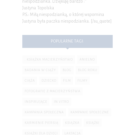
niespodzianka. Dziękuję bardzo :*
Justyna Topolska
P.S.: Miłą niespodzianką, o której wspomina
Justyna była paczka niespodzianka. [/su_quote]
POPULARNE TAGI:
. KSIĄŻKA MACIERZYŃSTWO
ANIELNO
BADANIA W CIĄŻY
BLOG
BLOG ROKU
CIĄŻA
DZIECKO
FILM
FILMY
FOTOGRAFIE Z MACIERZYŃSTWA
INSPIRUJĄCE
IN VITRO
KAMPANIA SPOŁECZNA
KAMPANIE SPOŁECZNE
KARMIENIE PIERSIĄ
KSIĄŻKA
KSIĄŻKI
KSIĄŻKI DLA DZIECI
LAKTACJA