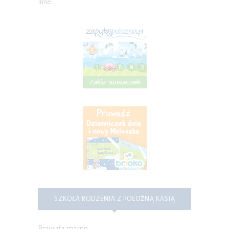
Inne
SZKOŁA RODZENIA Z POŁOŻNĄ KASIĄ
Przyszła mamo,