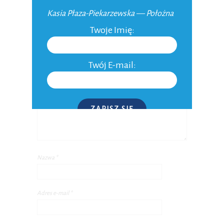
szczęśliwe, musi mieć szczęśliwą i
Kasia Płaza-Piekarzewska — Położna
wypoczętą mamę. 🙂
Twoje Imię:
NAPISZ KOMENTARZ
Twój E-mail:
ZAPISZ SIĘ
P.S. W każdej chwili możesz wypisać się z kursu.
Nazwa
*
Adres e-mail
*