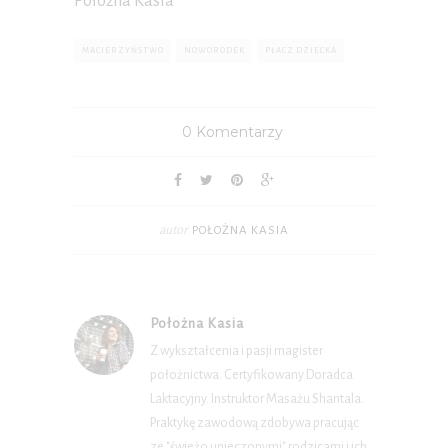
Położna Kasia
MACIERZYŃSTWO
NOWORODEK
PŁACZ DZIECKA
0 Komentarzy
autor
POŁOŻNA KASIA
Położna Kasia
Z wykształcenia i pasji magister
położnictwa. Certyfikowany Doradca
Laktacyjny. Instruktor Masażu Shantala.
Praktykę zawodową zdobywa pracując
ze "świeżo upieczonymi" rodzicami i ich