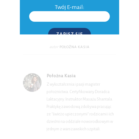
Twój E-mail:
0 Komentarzy
ZAPISZ SIĘ
autor
POŁOŻNA KASIA
P.S. W każdej chwili możesz wypisać się z kursu.
Położna Kasia
Z wykształcenia i pasji magister
położnictwa. Certyfikowany Doradca
Laktacyjny. Instruktor Masażu Shantala.
Praktykę zawodową zdobywa pracując
ze "świeżo upieczonymi" rodzicami i ich
dziećmi na oddziale noworodkowym w
jednym z warszawskich szpitali.