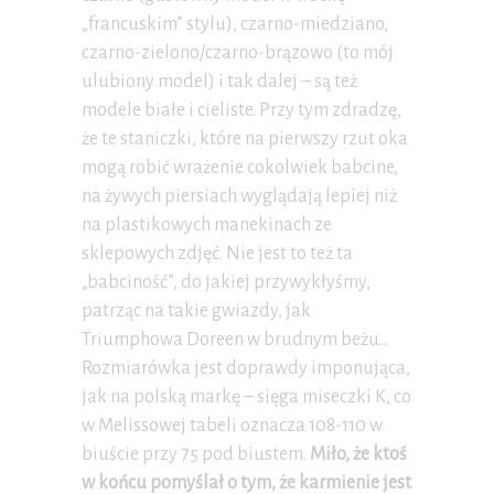
„francuskim” stylu), czarno-miedziano,
czarno-zielono/czarno-brązowo (to mój
ulubiony model) i tak dalej – są też
modele białe i cieliste. Przy tym zdradzę,
że te staniczki, które na pierwszy rzut oka
mogą robić wrażenie cokolwiek babcine,
na żywych piersiach wyglądają lepiej niż
na plastikowych manekinach ze
sklepowych zdjęć. Nie jest to też ta
„babciność”, do jakiej przywykłyśmy,
patrząc na takie gwiazdy, jak
Triumphowa Doreen w brudnym beżu…
Rozmiarówka jest doprawdy imponująca,
jak na polską markę – sięga miseczki K, co
w Melissowej tabeli oznacza 108-110 w
biuście przy 75 pod biustem.
Miło, że ktoś
w końcu pomyślał o tym, że karmienie jest