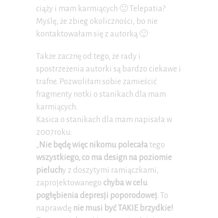
ciąży i mam karmiących 🙂 Telepatia?
Myślę, że zbieg okoliczności, bo nie
kontaktowałam się z autorką 🙂
Także zacznę od tego, że rady i
spostrzeżenia autorki są bardzo ciekawe i
trafne. Pozwoliłam sobie zamieścić
fragmenty notki o stanikach dla mam
karmiących.
Kasica o stanikach dla mam napisała w
2007roku:
„
Nie będę więc nikomu polecała
tego
wszystkiego, co ma design na poziomie
pieluch
y z doszytymi ramiączkami,
zaprojektowanego
chyba w celu
pogłębienia depresji poporodowej
. To
naprawdę
nie musi być TAKIE brzydkie!