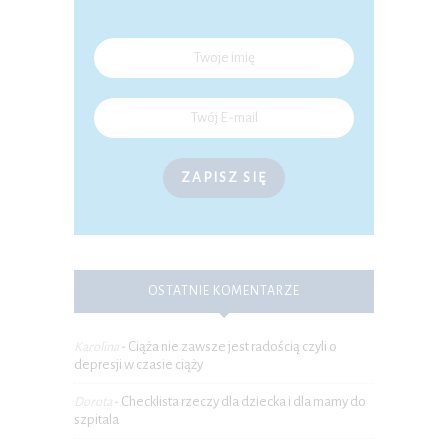
ZAPISZ SIĘ
OSTATNIE KOMENTARZE
Ciąża nie zawsze jest radością czyli o
Karolina
-
depresji w czasie ciąży
Checklista rzeczy dla dziecka i dla mamy do
Dorota
-
szpitala