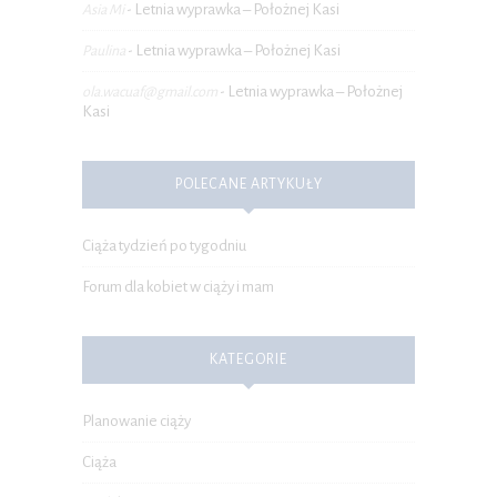
Letnia wyprawka – Położnej Kasi
Asia Mi
-
Letnia wyprawka – Położnej Kasi
Paulina
-
Letnia wyprawka – Położnej
ola.wacuaf@gmail.com
-
Kasi
POLECANE ARTYKUŁY
Ciąża tydzień po tygodniu
Forum dla kobiet w ciąży i mam
KATEGORIE
Planowanie ciąży
Ciąża