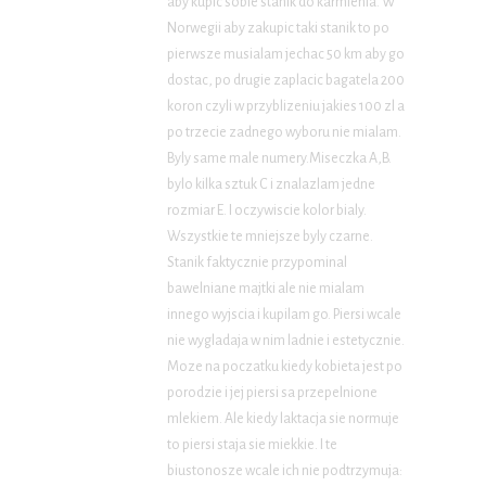
aby kupic sobie stanik do karmienia. W
Norwegii aby zakupic taki stanik to po
pierwsze musialam jechac 50 km aby go
dostac, po drugie zaplacic bagatela 200
koron czyli w przyblizeniu jakies 100 zl a
po trzecie zadnego wyboru nie mialam.
Byly same male numery.Miseczka A,B.
bylo kilka sztuk C i znalazlam jedne
rozmiar E. I oczywiscie kolor bialy.
Wszystkie te mniejsze byly czarne.
Stanik faktycznie przypominal
bawelniane majtki ale nie mialam
innego wyjscia i kupilam go. Piersi wcale
nie wygladaja w nim ladnie i estetycznie.
Moze na poczatku kiedy kobieta jest po
porodzie i jej piersi sa przepelnione
mlekiem. Ale kiedy laktacja sie normuje
to piersi staja sie miekkie. I te
biustonosze wcale ich nie podtrzymuja: