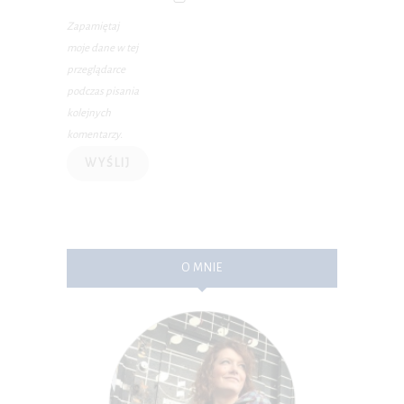
Zapamiętaj
moje dane w tej
przeglądarce
podczas pisania
kolejnych
komentarzy.
O MNIE