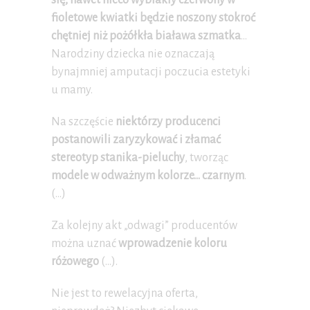
się, nawet nieco wyblakły czerwony w
fioletowe kwiatki będzie noszony stokroć
chętniej niż pożółkła biaława szmatka
…
Narodziny dziecka nie oznaczają
bynajmniej amputacji poczucia estetyki
u mamy.
Na szczęście
niektórzy producenci
postanowili zaryzykować i złamać
stereotyp stanika-pieluchy
, tworząc
modele w odważnym kolorze… czarnym
.
(…)
Za kolejny akt „odwagi” producentów
można uznać
wprowadzenie koloru
różowego
(…).
Nie jest to rewelacyjna oferta,