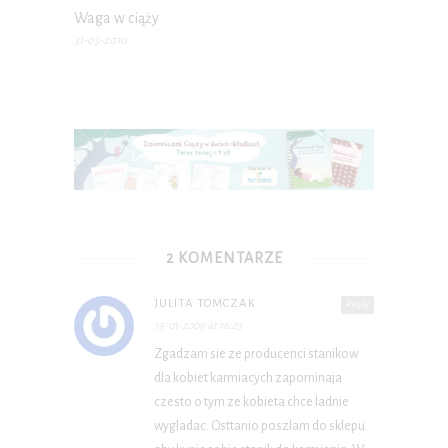
Waga w ciąży
31-05-2010
2 KOMENTARZE
JULITA TOMCZAK
Reply
19-01-2009 at 16:23
Zgadzam sie ze producenci stanikow
dla kobiet karmiacych zapominaja
czesto o tym ze kobieta chce ladnie
wygladac. Osttanio poszlam do sklepu