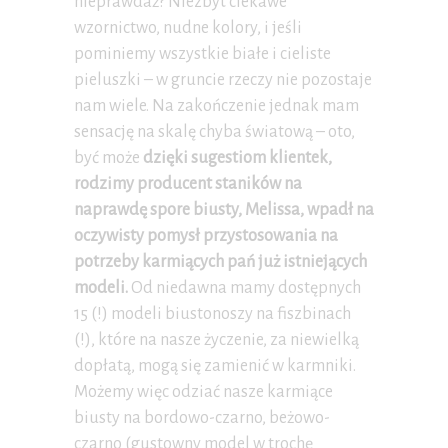
nieprawdaż? Niezbyt ciekawe
wzornictwo, nudne kolory, i jeśli
pominiemy wszystkie białe i cieliste
pieluszki – w gruncie rzeczy nie pozostaje
nam wiele. Na zakończenie jednak mam
sensację na skalę chyba światową – oto,
być może
dzi
ęki sugestiom klientek,
rodzimy producent staników na
naprawdę spore biusty, Melissa, wpadł na
oczywisty pomysł przystosowania na
potrzeby karmiących pań już istniejących
modeli.
Od niedawna mamy dostępnych
15 (!) modeli biustonoszy na fiszbinach
(!), które na nasze życzenie, za niewielką
dopłatą, mogą się zamienić w karmniki.
Możemy więc odziać nasze karmiące
biusty na bordowo-czarno, beżowo-
czarno (gustowny model w trochę