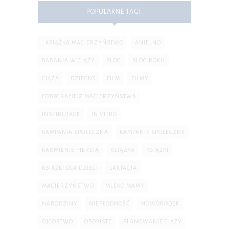
POPULARNE TAGI:
. KSIĄŻKA MACIERZYŃSTWO
ANIELNO
BADANIA W CIĄŻY
BLOG
BLOG ROKU
CIĄŻA
DZIECKO
FILM
FILMY
FOTOGRAFIE Z MACIERZYŃSTWA
INSPIRUJĄCE
IN VITRO
KAMPANIA SPOŁECZNA
KAMPANIE SPOŁECZNE
KARMIENIE PIERSIĄ
KSIĄŻKA
KSIĄŻKI
KSIĄŻKI DLA DZIECI
LAKTACJA
MACIERZYŃSTWO
MLEKO MAMY
NARODZINY
NIEPŁODNOŚĆ
NOWORODEK
OJCOSTWO
OSOBISTE
PLANOWANIE CIĄŻY