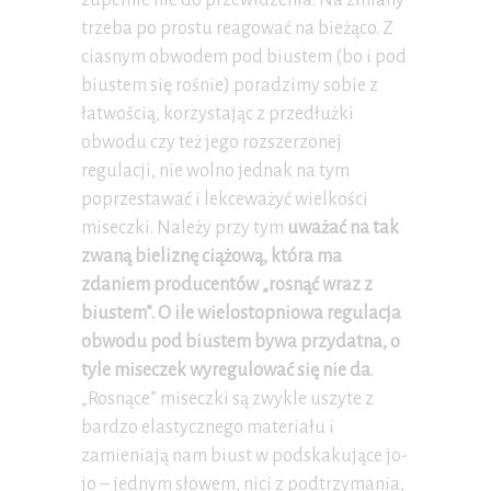
zupełnie nie do przewidzenia. Na zmiany
trzeba po prostu reagować na bieżąco. Z
ciasnym obwodem pod biustem (bo i pod
biustem się rośnie) poradzimy sobie z
łatwością, korzystając z przedłużki
obwodu czy też jego rozszerzonej
regulacji, nie wolno jednak na tym
poprzestawać i lekceważyć wielkości
miseczki. Należy przy tym
uważać na tak
zwaną bieliznę ciążową, która ma
zdaniem producentów „rosnąć wraz z
biustem”. O ile wielostopniowa regulacja
obwodu pod biustem bywa przydatna, o
tyle miseczek wyregulować się nie da
.
„Rosnące” miseczki są zwykle uszyte z
bardzo elastycznego materiału i
zamieniają nam biust w podskakujące jo-
jo – jednym słowem, nici z podtrzymania,