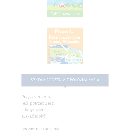
SZKOŁA RODZENIA Z POŁOŻNĄ KASIĄ
Przyszła mamo,
Jeśli potrzebujesz
zdobyć wiedzę,
zyskać spokój
i
poczuć moc rodzenia.