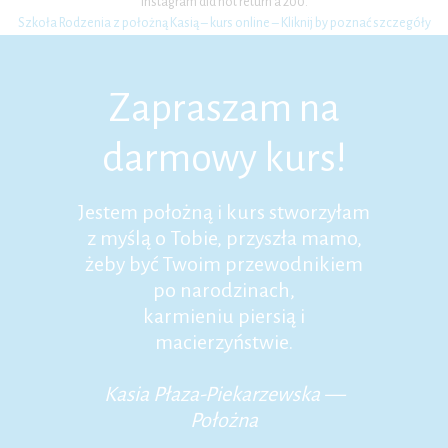
Instagram did not return a 200.
Szkoła Rodzenia z położną Kasią – kurs online – Kliknij by poznać szczegóły
Zapraszam na
darmowy kurs!
Jestem położną i kurs stworzyłam
z myślą o Tobie, przyszła mamo,
żeby być Twoim przewodnikiem
po narodzinach,
karmieniu piersią i
macierzyństwie.
Kasia Płaza-Piekarzewska —
Położna