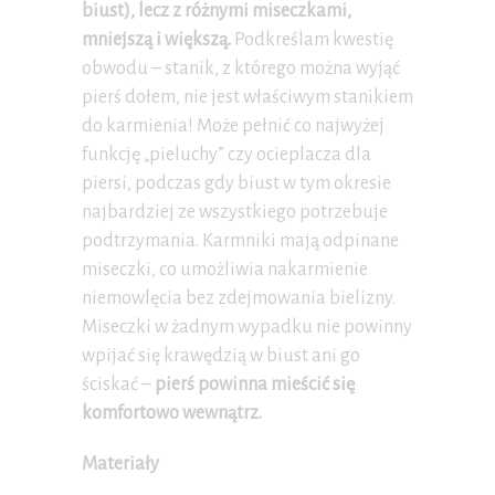
biust), lecz z różnymi miseczkami,
mniejszą i większą.
Podkreślam kwestię
obwodu – stanik, z którego można wyjąć
pierś dołem, nie jest właściwym stanikiem
do karmienia! Może pełnić co najwyżej
funkcję „pieluchy” czy ocieplacza dla
piersi, podczas gdy biust w tym okresie
najbardziej ze wszystkiego potrzebuje
podtrzymania. Karmniki mają odpinane
miseczki, co umożliwia nakarmienie
niemowlęcia bez zdejmowania bielizny.
Miseczki w żadnym wypadku nie powinny
wpijać się krawędzią w biust ani go
ściskać –
pierś powinna mieścić się
komfortowo wewnątrz.
Materiały