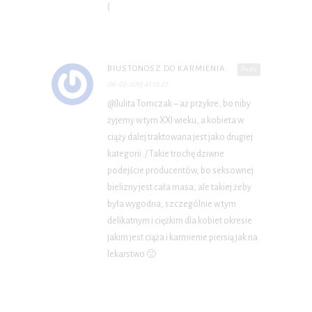
(
BIUSTONOSZ DO KARMIENIA
Reply
06-02-2015 at 12:27
@Julita Tomczak – aż przykre, bo niby
żyjemy w tym XXI wieku, a kobieta w
ciąży dalej traktowana jest jako drugiej
kategorii :/ Takie trochę dziwne
podejście producentów, bo seksownej
bielizny jest cała masa, ale takiej żeby
była wygodna, szczególnie w tym
delikatnym i ciężkim dla kobiet okresie
jakim jest ciąża i karmienie piersią jak na
lekarstwo 🙁