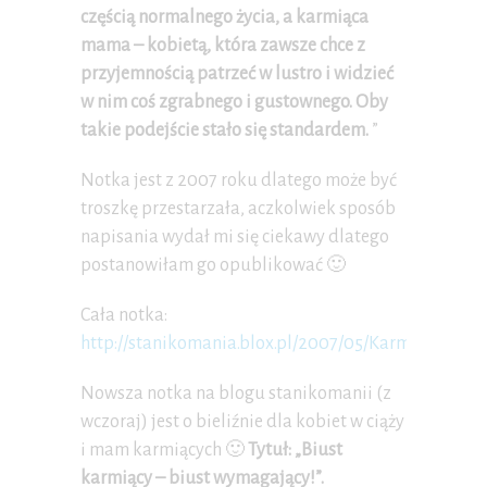
częścią normalnego życia, a karmiąca
mama – kobietą, która zawsze chce z
przyjemnością patrzeć w lustro i widzieć
w nim coś zgrabnego i gustownego. Oby
takie podejście stało się standardem.
”
Notka jest z 2007 roku dlatego może być
troszkę przestarzała, aczkolwiek sposób
napisania wydał mi się ciekawy dlatego
postanowiłam go opublikować 🙂
Cała notka:
http://stanikomania.blox.pl/2007/05/Karmniki.html
Nowsza notka na blogu stanikomanii (z
wczoraj) jest o bieliźnie dla kobiet w ciąży
i mam karmiących 🙂
Tytuł: „Biust
karmiący – biust wymagający!”.