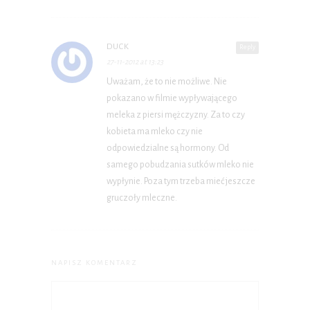
DUCK
Reply
27-11-2012 at 13:23
Uważam, że to nie możliwe. Nie
pokazano w filmie wypływającego
meleka z piersi mężczyzny. Za to czy
kobieta ma mleko czy nie
odpowiedzialne są hormony. Od
samego pobudzania sutków mleko nie
wypłynie. Poza tym trzeba mieć jeszcze
gruczoły mleczne.
NAPISZ KOMENTARZ