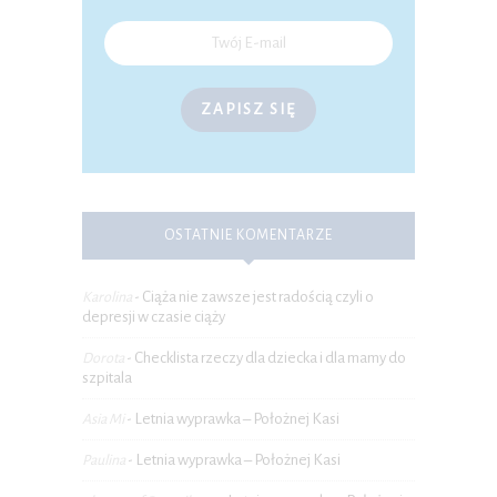
ZAPISZ SIĘ
OSTATNIE KOMENTARZE
Ciąża nie zawsze jest radością czyli o
Karolina
-
depresji w czasie ciąży
Checklista rzeczy dla dziecka i dla mamy do
Dorota
-
szpitala
Letnia wyprawka – Położnej Kasi
Asia Mi
-
Letnia wyprawka – Położnej Kasi
Paulina
-