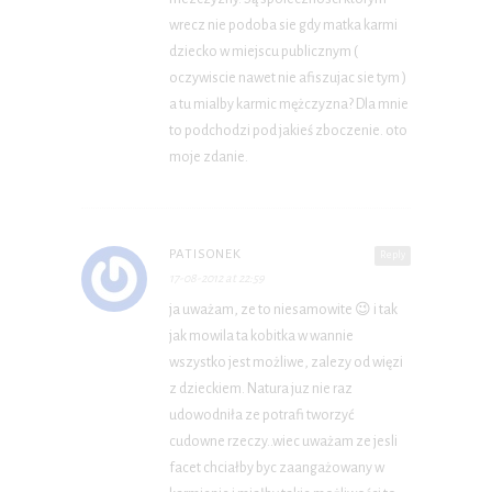
wrecz nie podoba sie gdy matka karmi
dziecko w miejscu publicznym (
oczywiscie nawet nie afiszujac sie tym )
a tu mialby karmic mężczyzna? Dla mnie
to podchodzi pod jakieś zboczenie. oto
moje zdanie.
PATISONEK
Reply
17-08-2012 at 22:59
ja uważam, ze to niesamowite 😉 i tak
jak mowila ta kobitka w wannie
wszystko jest możliwe, zalezy od więzi
z dzieckiem. Natura juz nie raz
udowodniła ze potrafi tworzyć
cudowne rzeczy..wiec uważam ze jesli
facet chciałby byc zaangażowany w