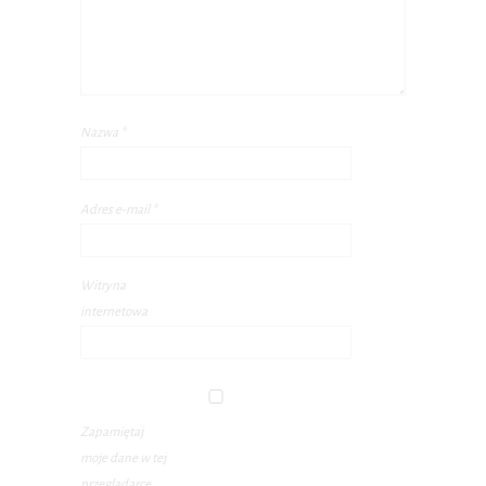
Nazwa
*
Adres e-mail
*
Witryna
internetowa
Zapamiętaj
moje dane w tej
przeglądarce