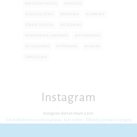
RECENZJA KSIĄŻKI
RECENZJE
RODZICIELSTWO
ROZMOWA
ROZMOWY
STRATA DZIECKA
WCZEŚNIAK
WSPÓŁPRACA LANSINOH
WYCHOWANIE
WYDARZENIA
WYPRAWKA
WYWIAD
ZNALEZISKA
Instagram
Instagram did not return a 200.
Szkoła Rodzenia z położną Kasią – kurs online – Kliknij by poznać szczegóły