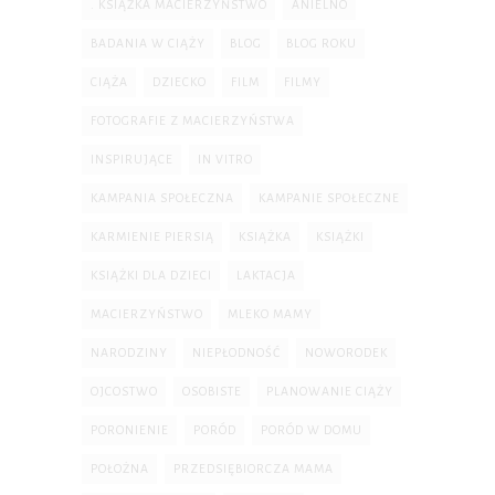
. KSIĄŻKA MACIERZYŃSTWO
ANIELNO
BADANIA W CIĄŻY
BLOG
BLOG ROKU
CIĄŻA
DZIECKO
FILM
FILMY
FOTOGRAFIE Z MACIERZYŃSTWA
INSPIRUJĄCE
IN VITRO
KAMPANIA SPOŁECZNA
KAMPANIE SPOŁECZNE
KARMIENIE PIERSIĄ
KSIĄŻKA
KSIĄŻKI
KSIĄŻKI DLA DZIECI
LAKTACJA
MACIERZYŃSTWO
MLEKO MAMY
NARODZINY
NIEPŁODNOŚĆ
NOWORODEK
OJCOSTWO
OSOBISTE
PLANOWANIE CIĄŻY
PORONIENIE
PORÓD
PORÓD W DOMU
POŁOŻNA
PRZEDSIĘBIORCZA MAMA