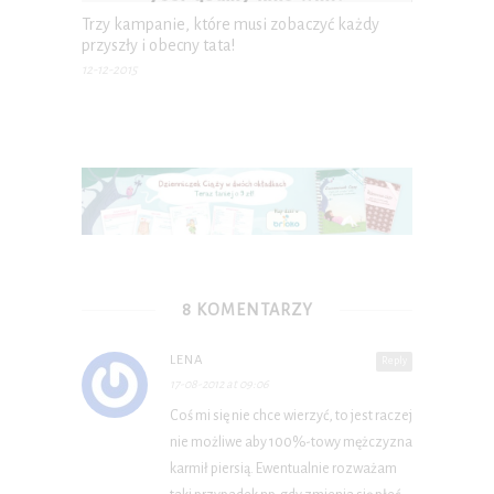
Trzy kampanie, które musi zobaczyć każdy
przyszły i obecny tata!
12-12-2015
8 KOMENTARZY
LENA
Reply
17-08-2012 at 09:06
Coś mi się nie chce wierzyć, to jest raczej
nie możliwe aby 100%-towy mężczyzna
karmił piersią. Ewentualnie rozważam