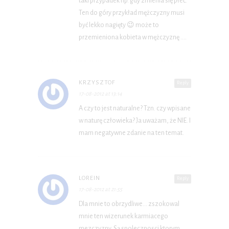
taki przypadek np. gdy zmienia się płeć.
Ten do góry przykład mężczyzny musi
być lekko nagięty 😉 może to
przemieniona kobieta w mężczyznę ….
KRZYSZTOF
Reply
17-08-2012 at 13:14
A czy to jest naturalne? Tzn. czy wpisane
w naturę człowieka? Ja uważam, że NIE. I
mam negatywne zdanie na ten temat.
LOREIN
Reply
17-08-2012 at 21:55
Dla mnie to obrzydliwe… zszokowal
mnie ten wizerunek karmiacego
mezczyzny. Są spolecznosci ktorym