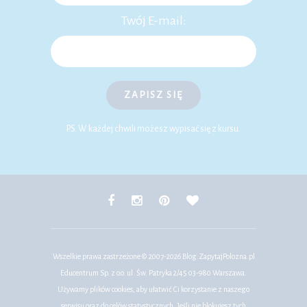
Twój E-mail:
ZAPISZ SIĘ
P.S. W każdej chwili możesz wypisać się z kursu.
Wszelkie prawa zastrzeżone © 2007-2026
Blog.ZapytajPolozna.pl
Educentrum Sp. z o.o. ul. Św. Patryka 2/45 03-980 Warszawa.
Używamy plików cookies, aby ułatwić Ci korzystanie z naszego
serwisu oraz do celów statystycznych. Jeśli nie blokujesz tych