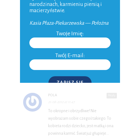
się nieswojo widząc swojego męża
narodzinach, karmieniu piersią i
karmiącego małego N. Ja nie jestem
macierzyństwie.
jeszcze gotowa na takie 'nowinki’.
Kasia Płaza-Piekarzewska — Położna
Twoje Imię:
CK
Reply
18-08-2012 at 20:08
Twój E-mail:
ja uważam, iż jest to niesamowite a tym
samym niemożliwe
ZAPISZ SIĘ
POLA
Reply
P.S. W każdej chwili możesz wypisać się z kursu.
21-08-2012 at 11:47
To okropne i obrzydliwe! Nie
wyobrażam sobie czegoś takiego. To
kobieta rodzi dziecko, jest matką i ona
powinna karmić. Świat już głupieje…