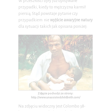
W przeszłości były już opisywane
przypadki, kiedy to mężczyzna karmił
piersią. Stąd powstaje pytanie czy
przypadkiem nie
wyjście awaryjne natury
dla sytuacji takich jak opisana poniżej:
Zdjęcie pochodzi ze strony:
http://www.unassistedchildbirth.com/
Na zdjęciu widoczny jest Colombo 38-