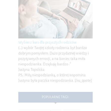
Wybierz kurs dla przyszłych rodziców
(…) wybór Twojej szkoły rodzenia był bardzo
dobrym pomysłem. Dużo przydatnej wiedzy i
pozytywnych emocji, a na koniec taka miła
niespodzianka. Dziękuję bardzo :*
Justyna Topolska
P.S.: Miłą niespodzianką, o której wspomina
Justyna była paczka niespodzianka. [/su_quote]
POPULARNE TAGI: