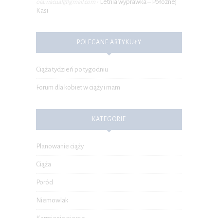
Letnia wyprawka – Położnej
ola.wacuaf@gmail.com
-
Kasi
POLECANE ARTYKUŁY
Ciąża tydzień po tygodniu
Forum dla kobiet w ciąży i mam
KATEGORIE
Planowanie ciąży
Ciąża
Poród
Niemowlak