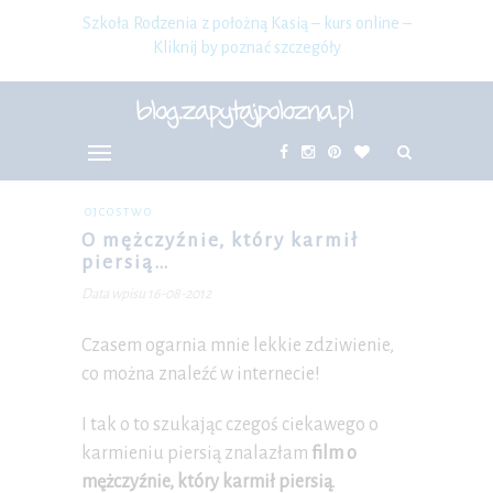
Szkoła Rodzenia z położną Kasią – kurs online –
Kliknij by poznać szczegóły
OJCOSTWO
O mężczyźnie, który karmił
piersią…
Data wpisu 16-08-2012
Czasem ogarnia mnie lekkie zdziwienie,
co można znaleźć w internecie!
I tak o to szukając czegoś ciekawego o
karmieniu piersią znalazłam
film o
mężczyźnie, który karmił piersią
.