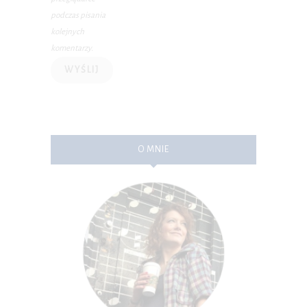
podczas pisania
kolejnych
komentarzy.
O MNIE