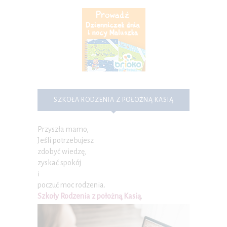
SZKOŁA RODZENIA Z POŁOŻNĄ KASIĄ
Przyszła mamo,
Jeśli potrzebujesz
zdobyć wiedzę,
zyskać spokój
i
poczuć moc rodzenia.
Szkoły Rodzenia z położną Kasią
.