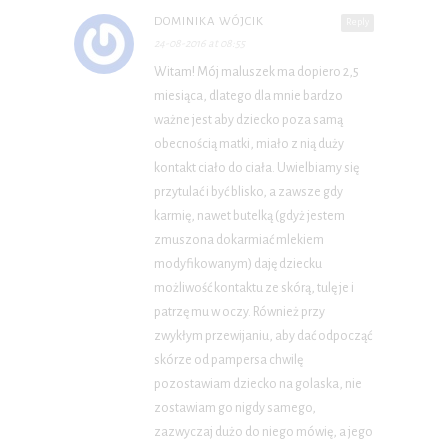
DOMINIKA WÓJCIK
Reply
24-08-2016 at 08:55
Witam! Mój maluszek ma dopiero 2,5
miesiąca, dlatego dla mnie bardzo
ważne jest aby dziecko poza samą
obecnością matki, miało z nią duży
kontakt ciało do ciała. Uwielbiamy się
przytulać i być blisko, a zawsze gdy
karmię, nawet butelką (gdyż jestem
zmuszona dokarmiać mlekiem
modyfikowanym) daję dziecku
możliwość kontaktu ze skórą, tulę je i
patrzę mu w oczy. Również przy
zwykłym przewijaniu, aby dać odpocząć
skórze od pampersa chwilę
pozostawiam dziecko na golaska, nie
zostawiam go nigdy samego,
zazwyczaj dużo do niego mówię, a jego