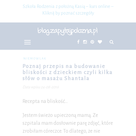
Szkoła Rodzenia z położną Kasią – kurs online –
Kliknij by poznać szczegóły
NIEMOWLAK
Poznaj przepis na budowanie
bliskości z dzieckiem czyli kilka
słów o masażu Shantala
Data wpisu 24-08-2016
Recepta na bliskość…
Jestem świeżo upieczoną mamą. Ze
szpitala mam dosłownie parę zdjęć, które
zrobiłam córeczce. To dlatego, że nie