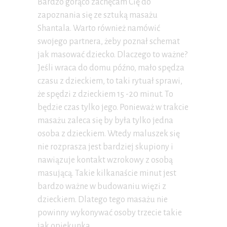
Bardzo gorąco zachęcam Cię do
zapoznania się ze sztuką masażu
Shantala. Warto również namówić
swojego partnera, żeby poznał schemat
jak masować dziecko. Dlaczego to ważne?
Jeśli wraca do domu późno, mało spędza
czasu z dzieckiem, to taki rytuał sprawi,
że spędzi z dzieckiem 15 -20 minut. To
będzie czas tylko jego. Ponieważ w trakcie
masażu zaleca się by była tylko jedna
osoba z dzieckiem. Wtedy maluszek się
nie rozprasza jest bardziej skupiony i
nawiązuje kontakt wzrokowy z osobą
masującą. Takie kilkanaście minut jest
bardzo ważne w budowaniu więzi z
dzieckiem. Dlatego tego masażu nie
powinny wykonywać osoby trzecie takie
jak opiekunka.