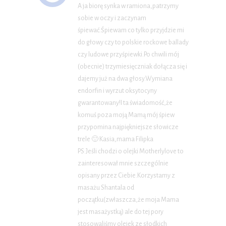
A ja biorę synka w ramiona,patrzymy
sobie w oczy i zaczynam
śpiewać.Śpiewam co tylko przyjdzie mi
do głowy czy to polskie rockowe ballady
czy ludowe przyśpiewki.Po chwili mój
(obecnie) trzymiesięczniak dołącza się i
dajemy już na dwa głosy.Wymiana
endorfin i wyrzut oksytocyny
gwarantowany!I ta świadomość,że
komuś poza moją Mamą mój śpiew
przypomina najpiękniejsze słowicze
trele 🙂 Kasia,mama Filipka
PS:Jeśli chodzi o olejki Motherlylove to
zainteresował mnie szczególnie
opisany przez Ciebie.Korzystamy z
masażu Shantala od
początku(zwłaszcza,że moja Mama
jest masażystką) ale do tej pory
stosowaliśmy olejek ze słodkich