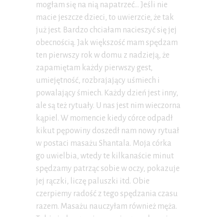
mogłam się na nią napatrzeć… Jeśli nie
macie jeszcze dzieci, to uwierzcie, że tak
już jest. Bardzo chciałam nacieszyć się jej
obecnością. Jak większość mam spędzam
ten pierwszy rok w domu z nadzieją, że
zapamiętam każdy pierwszy gest,
umiejętność, rozbrajający uśmiech i
powalający śmiech. Każdy dzień jest inny,
ale są też rytuały. U nas jest nim wieczorna
kąpiel. W momencie kiedy córce odpadł
kikut pępowiny doszedł nam nowy rytuał
w postaci masażu Shantala. Moja córka
go uwielbia, wtedy te kilkanaście minut
spędzamy patrząc sobie w oczy, pokazuje
jej rączki, liczę paluszki itd. Obie
czerpiemy radość z tego spędzania czasu
razem. Masażu nauczyłam również męża.