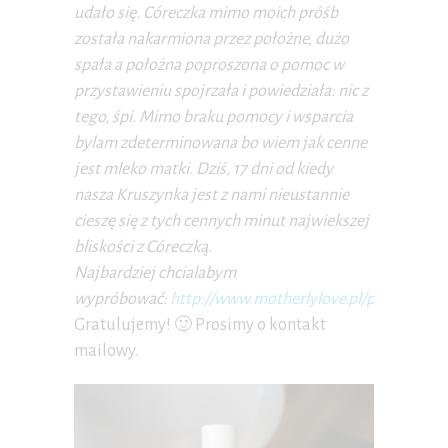
udało się. Córeczka mimo moich próśb
została nakarmiona przez położne, dużo
spała a położna poproszona o pomoc w
przystawieniu spojrzała i powiedziała: nic z
tego, śpi. Mimo braku pomocy i wsparcia
bylam zdeterminowana bo wiem jak cenne
jest mleko matki. Dziś, 17 dni od kiedy
nasza Kruszynka jest z nami nieustannie
cieszę się z tych cennych minut najwiekszej
bliskości z Córeczką.
Najbardziej chcialabym
wypróbować:
http://www.motherlylove.pl/pro…
”
Gratulujemy! 🙂 Prosimy o kontakt
mailowy.