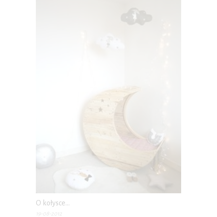
O kołysce…
19-08-2012