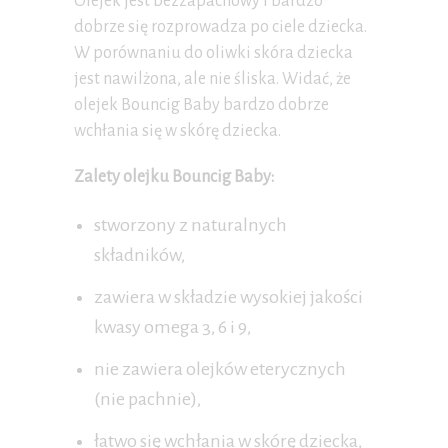
Olejek jest bezzapachowy i bardzo
dobrze się rozprowadza po ciele dziecka.
W porównaniu do oliwki skóra dziecka
jest nawilżona, ale nie śliska. Widać, że
olejek Bouncig Baby bardzo dobrze
wchłania się w skórę dziecka.
Zalety olejku Bouncig Baby:
stworzony z naturalnych
składników,
zawiera w składzie wysokiej jakości
kwasy omega 3, 6 i 9,
nie zawiera olejków eterycznych
(nie pachnie),
łatwo się wchłania w skórę dziecka,