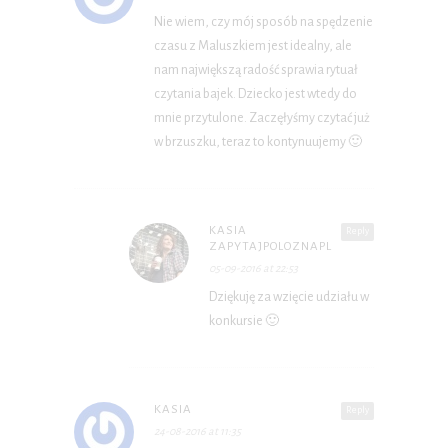
Nie wiem, czy mój sposób na spędzenie
czasu z Maluszkiem jest idealny, ale
nam największą radość sprawia rytuał
czytania bajek. Dziecko jest wtedy do
mnie przytulone. Zaczęłyśmy czytać już
w brzuszku, teraz to kontynuujemy 🙂
KASIA
Reply
ZAPYTAJPOLOZNAPL
05-09-2016 at 22:53
Dziękuję za wzięcie udziału w
konkursie 🙂
KASIA
Reply
24-08-2016 at 11:35