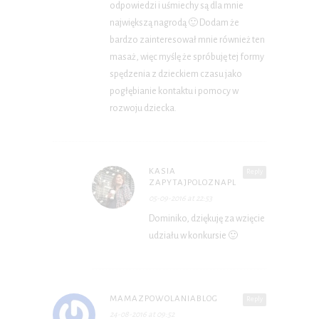
odpowiedzi i uśmiechy są dla mnie
największą nagrodą 🙂 Dodam że
bardzo zainteresował mnie również ten
masaż, więc myślę że spróbuję tej formy
spędzenia z dzieckiem czasu jako
pogłębianie kontaktu i pomocy w
rozwoju dziecka.
KASIA
Reply
ZAPYTAJPOLOZNAPL
05-09-2016 at 22:53
Dominiko, dziękuję za wzięcie
udziału w konkursie 🙂
MAMAZPOWOLANIABLOG
Reply
24-08-2016 at 09:52