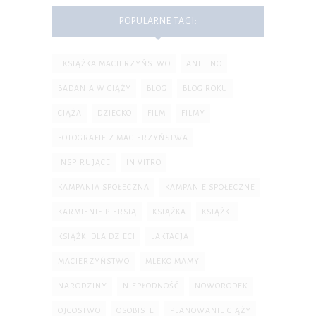
POPULARNE TAGI:
. KSIĄŻKA MACIERZYŃSTWO
ANIELNO
BADANIA W CIĄŻY
BLOG
BLOG ROKU
CIĄŻA
DZIECKO
FILM
FILMY
FOTOGRAFIE Z MACIERZYŃSTWA
INSPIRUJĄCE
IN VITRO
KAMPANIA SPOŁECZNA
KAMPANIE SPOŁECZNE
KARMIENIE PIERSIĄ
KSIĄŻKA
KSIĄŻKI
KSIĄŻKI DLA DZIECI
LAKTACJA
MACIERZYŃSTWO
MLEKO MAMY
NARODZINY
NIEPŁODNOŚĆ
NOWORODEK
OJCOSTWO
OSOBISTE
PLANOWANIE CIĄŻY