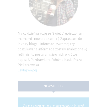
Na co dzień pracuję ze "świeżo" upieczonymi
mamami i noworodkami :-) Zapraszam do
lektury bloga i informacji zwrotnej czy
poszukiwane informacje zostały znalezione :-)
Jeśli nie, to postaram się o nich wkrótce
napisać. Pozdrawiam, Położna Kasia Płaza-
Piekarzewska
Czytaj więcej
NEWSLETTER
Zapraszam na darmowy kurs!