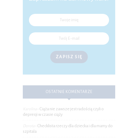
ZAPISZ SIĘ
OSTATNIE KOMENTARZE
Ciąża nie zawsze jest radością czyli o
Karolina
-
depresji w czasie ciąży
Checklista rzeczy dla dziecka i dla mamy do
Dorota
-
szpitala