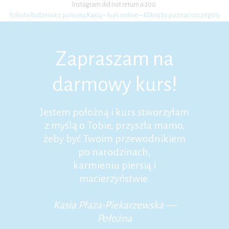
Instagram did not return a 200.
Szkoła Rodzenia z położną Kasią – kurs online – Kliknij by poznać szczegóły
Zapraszam na
darmowy kurs!
Jestem położną i kurs stworzyłam
z myślą o Tobie, przyszła mamo,
żeby być Twoim przewodnikiem
po narodzinach,
karmieniu piersią i
macierzyństwie.
Kasia Płaza-Piekarzewska —
Położna