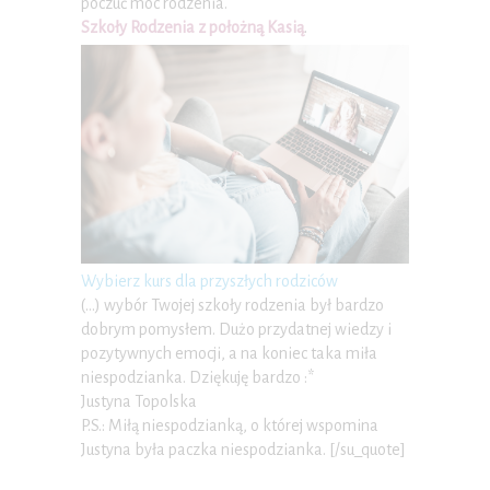
poczuć moc rodzenia.
Szkoły Rodzenia z położną Kasią
.
Wybierz kurs dla przyszłych rodziców
(…) wybór Twojej szkoły rodzenia był bardzo
dobrym pomysłem. Dużo przydatnej wiedzy i
pozytywnych emocji, a na koniec taka miła
niespodzianka. Dziękuję bardzo :*
Justyna Topolska
P.S.: Miłą niespodzianką, o której wspomina
Justyna była paczka niespodzianka. [/su_quote]