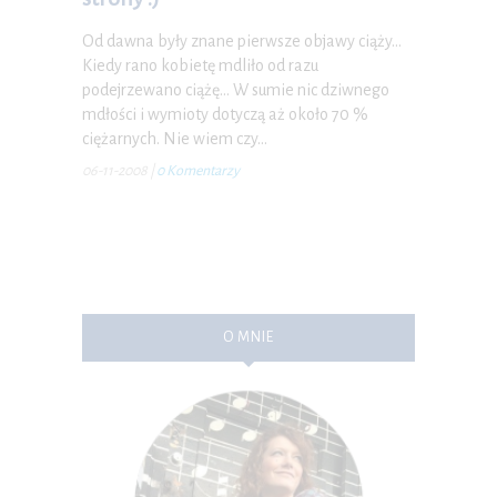
Od dawna były znane pierwsze objawy ciąży…
Kiedy rano kobietę mdliło od razu
podejrzewano ciążę… W sumie nic dziwnego
mdłości i wymioty dotyczą aż około 70 %
ciężarnych. Nie wiem czy…
06-11-2008
|
0 Komentarzy
O MNIE