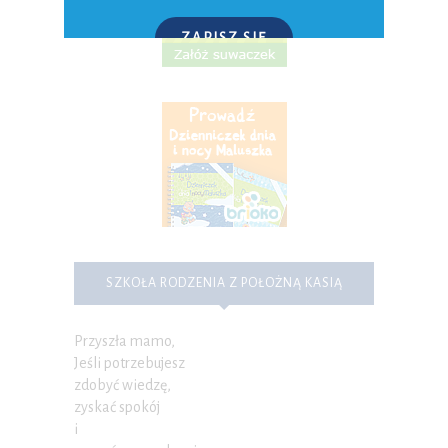
ZAPISZ SIĘ
P.S. W każdej chwili możesz wypisać się z kursu.
SZKOŁA RODZENIA Z POŁOŻNĄ KASIĄ
Przyszła mamo,
Jeśli potrzebujesz
zdobyć wiedzę,
zyskać spokój
i