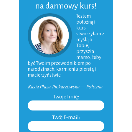
Poród
na darmowy kurs!
Niemowlak
Jestem
położną i
Karmienie piersią
kurs
stworzyłam z
Dziecko
myślą o
Tobie,
Macierzyństwo
przyszła
mamo, żeby
Ojcostwo
być Twoim przewodnikiem po
narodzinach, karmieniu piersią i
Aktualności
macierzyństwie.
Niepłodność
Kasia Płaza-Piekarzewska — Położna
Do domu
Twoje Imię:
Inne
Twój E-mail: