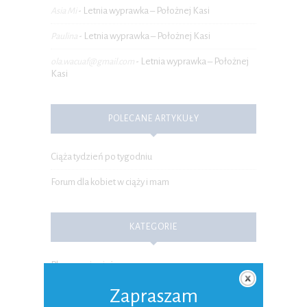
Letnia wyprawka – Położnej Kasi
Asia Mi
-
Letnia wyprawka – Położnej Kasi
Paulina
-
Letnia wyprawka – Położnej
ola.wacuaf@gmail.com
-
Kasi
POLECANE ARTYKUŁY
Ciąża tydzień po tygodniu
Forum dla kobiet w ciąży i mam
KATEGORIE
Planowanie ciąży
Ciąża
Zapraszam