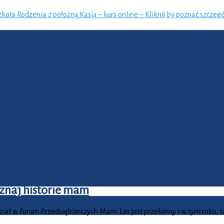
zkoła Rodzenia z położną Kasią – kurs online – Kliknij by poznać szczegó
oznaj historie mam
iał w Forum Przedsiębiorczych Mam. Los jest przekorny i w tym roku, to