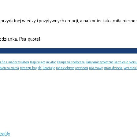
rzydatnej wiedzy i pozytywnych emocji, a na koniec taka miła niespod
odzianka. [/su_quote]
rafie z macierzyństwa
Inspirujące
in vitro
Kampania społeczna
Kampanie społeczne
karmienie piersi
ębiorcza mama
recenzja książki
Recenzje
rodzicielstwo
rozmowa
Rozmowy
strata dziecka
Wcześnia
zegóły