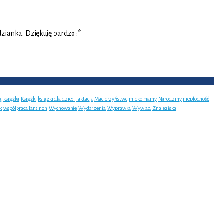
zianka. Dziękuję bardzo :*
ą
książka
Książki
książki dla dzieci
laktacja
Macierzyństwo
mleko mamy
Narodziny
niepłodność
k
współpraca lansinoh
Wychowanie
Wydarzenia
Wyprawka
Wywiad
Znaleziska