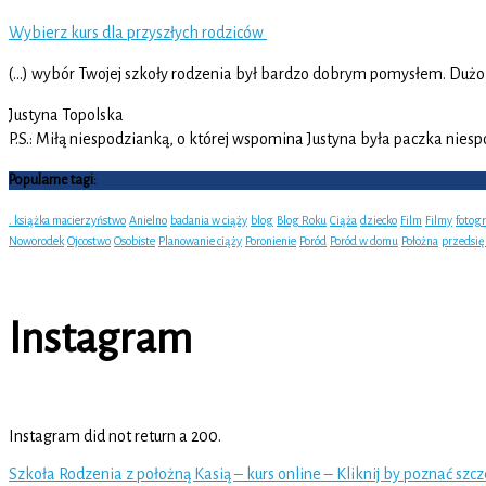
Wybierz kurs dla przyszłych rodziców
(…) wybór Twojej szkoły rodzenia był bardzo dobrym pomysłem. Dużo p
Justyna Topolska
P.S.: Miłą niespodzianką, o której wspomina Justyna była paczka niesp
Popularne tagi:
. książka macierzyństwo
Anielno
badania w ciąży
blog
Blog Roku
Ciąża
dziecko
Film
Filmy
fotog
Noworodek
Ojcostwo
Osobiste
Planowanie ciąży
Poronienie
Poród
Poród w domu
Położna
przedsi
Instagram
Instagram did not return a 200.
Szkoła Rodzenia z położną Kasią – kurs online – Kliknij by poznać szc