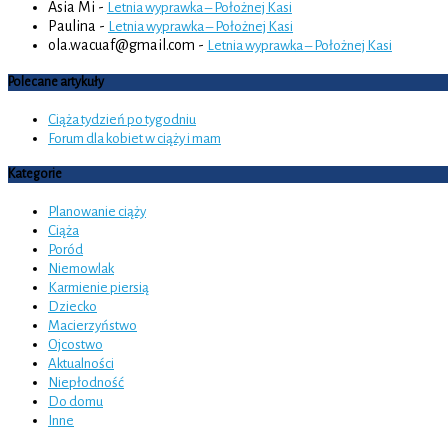
Asia Mi
-
Letnia wyprawka – Położnej Kasi
Paulina
-
Letnia wyprawka – Położnej Kasi
ola.wacuaf@gmail.com
-
Letnia wyprawka – Położnej Kasi
Polecane artykuły
Ciąża tydzień po tygodniu
Forum dla kobiet w ciąży i mam
Kategorie
Planowanie ciąży
Ciąża
Poród
Niemowlak
Karmienie piersią
Dziecko
Macierzyństwo
Ojcostwo
Aktualności
Niepłodność
Do domu
Inne