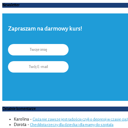
Newsletter
Zapraszam na darmowy kurs!
Ostatnie komentarze
Karolina
-
Ciąża nie zawsze jest radością czyli o depresji w czasie cią
Dorota
-
Checklista rzeczy dla dziecka i dla mamy do szpitala