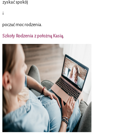
zyskać spokój
i
poczuć moc rodzenia.
Szkoły Rodzenia z położną Kasią
.