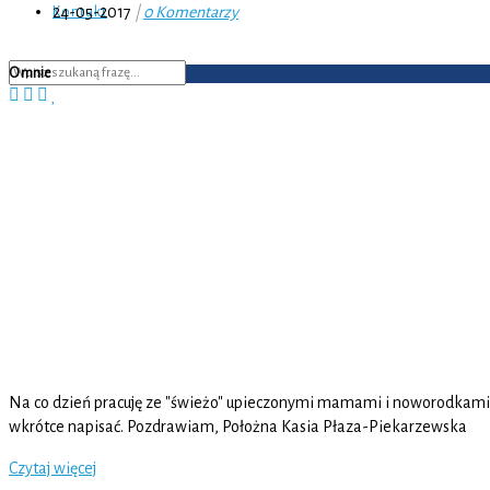
24-05-2017
|
0 Komentarzy
Kontakt
O mnie
Na co dzień pracuję ze "świeżo" upieczonymi mamami i noworodkami :-)
wkrótce napisać. Pozdrawiam, Położna Kasia Płaza-Piekarzewska
Czytaj więcej