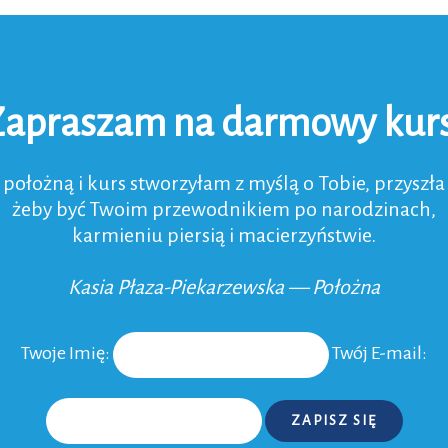
Zapraszam na darmowy kurs
 położną i kurs stworzyłam z myślą o Tobie, przyszł
żeby być Twoim przewodnikiem po narodzinach,
karmieniu piersią i macierzyństwie.
Kasia Płaza-Piekarzewska — Położna
Twoje Imię:
Twój E-mail:
ZAPISZ SIĘ