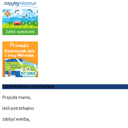
Szkoła Rodzenia z położną Kasią
Przyszła mamo,
Jeśli potrzebujesz
zdobyć wiedzę,