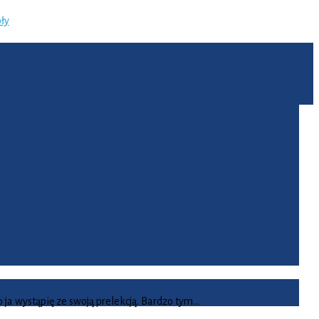
ły
 ja wystąpię ze swoją prelekcją. Bardzo tym…