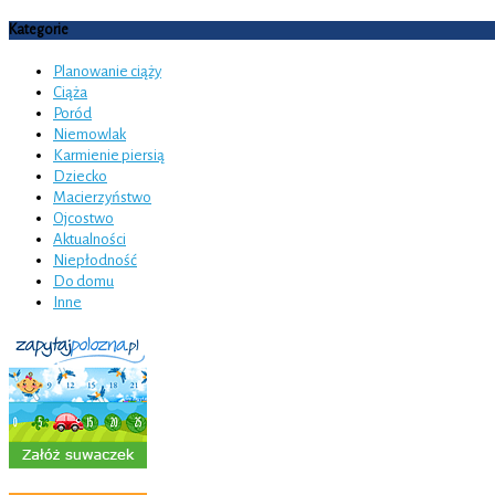
Kategorie
Planowanie ciąży
Ciąża
Poród
Niemowlak
Karmienie piersią
Dziecko
Macierzyństwo
Ojcostwo
Aktualności
Niepłodność
Do domu
Inne