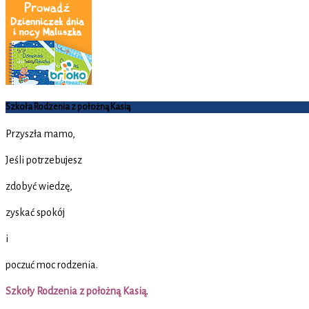
Szkoła Rodzenia z położną Kasią
Przyszła mamo,
Jeśli potrzebujesz
zdobyć wiedzę,
zyskać spokój
i
poczuć moc rodzenia.
Szkoły Rodzenia z położną Kasią
.