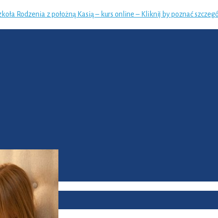
zkoła Rodzenia z położną Kasią – kurs online – Kliknij by poznać szczegó