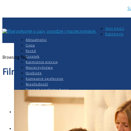
S
Spis treści
Kategorie
Aktualności
Ciąża
Poród
Książek
Browsing Tag
Karmienie piersią
Macierzyństwo
Film
Osobiste
Kampanie społeczne
Niepłodność
Poranek z położną Kasią
Recenzje
Do domu
Inne
Kursy online
Szkoła Rodzenia z położną Kasią
Dzienniczki dla rodziców
Współpraca