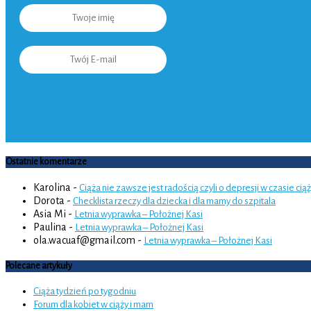
Ostatnie komentarze
Karolina
-
Ciąża nie zawsze jest radością czyli o depresji w czasie cią
Dorota
-
Checklista rzeczy dla dziecka i dla mamy do szpitala
Asia Mi
-
Letnia wyprawka – Położnej Kasi
Paulina
-
Letnia wyprawka – Położnej Kasi
ola.wacuaf@gmail.com
-
Letnia wyprawka – Położnej Kasi
Polecane artykuły
Ciąża tydzień po tygodniu
Forum dla kobiet w ciąży i mam