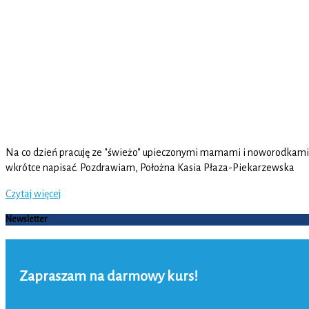
Na co dzień pracuję ze "świeżo" upieczonymi mamami i noworodkami :-)
wkrótce napisać. Pozdrawiam, Położna Kasia Płaza-Piekarzewska
Czytaj więcej
Newsletter
Zapraszam na darmowy kurs!