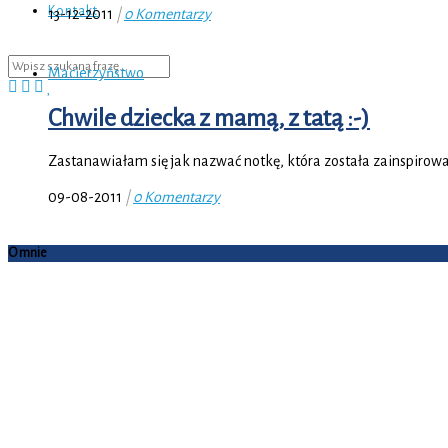
Kontakt
13-12-2011
|
0 Komentarzy
Macierzyństwo
Chwile dziecka z mamą, z tatą :-)
Zastanawiałam się jak nazwać notkę, która została zainspirowan
09-08-2011
|
0 Komentarzy
O mnie