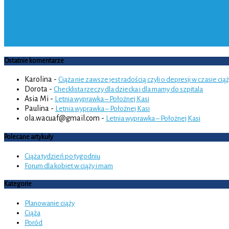
Ostatnie komentarze
Karolina
-
Ciąża nie zawsze jest radością czyli o depresji w czasie cią
Dorota
-
Checklista rzeczy dla dziecka i dla mamy do szpitala
Asia Mi
-
Letnia wyprawka – Położnej Kasi
Paulina
-
Letnia wyprawka – Położnej Kasi
ola.wacuaf@gmail.com
-
Letnia wyprawka – Położnej Kasi
Polecane artykuły
Ciąża tydzień po tygodniu
Forum dla kobiet w ciąży i mam
Kategorie
Planowanie ciąży
Ciąża
Poród