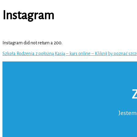
Instagram
Instagram did not return a 200.
Szkoła Rodzenia z położną Kasią – kurs online – Kliknij by poznać szc
Jestem