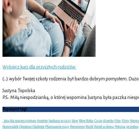
Wybierz kurs dla przyszłych rodziców
(…) wybór Twojej szkoły rodzenia był bardzo dobrym pomysłem. Dużo p
Justyna Topolska
P.S.: Miłą niespodzianką, o której wspomina Justyna była paczka niesp
Popularne tagi:
. książka macierzyństwo
Anielno
badania w ciąży
blog
Blog Roku
Ciąża
dziecko
Film
Filmy
fotog
Noworodek
Ojcostwo
Osobiste
Planowanie ciąży
Poronienie
Poród
Poród w domu
Położna
przedsi