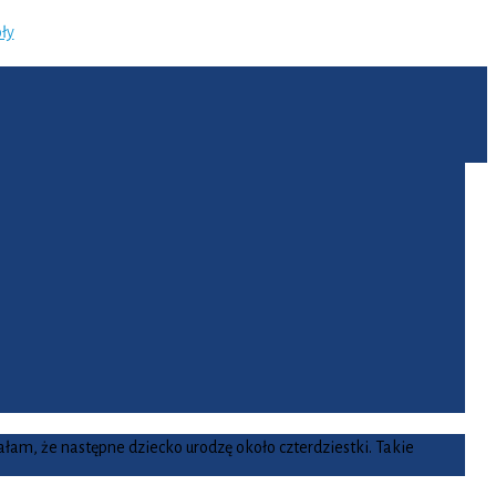
ły
am, że następne dziecko urodzę około czterdziestki. Takie