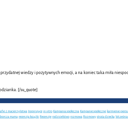
rzydatnej wiedzy i pozytywnych emocji, a na koniec taka miła niespod
odzianka. [/su_quote]
rafie z macierzyństwa
Inspirujące
in vitro
Kampania społeczna
Kampanie społeczne
karmienie piersi
ębiorcza mama
recenzja książki
Recenzje
rodzicielstwo
rozmowa
Rozmowy
strata dziecka
Wcześnia