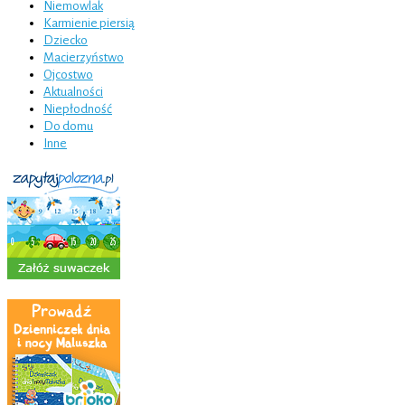
Niemowlak
Karmienie piersią
Dziecko
Macierzyństwo
Ojcostwo
Aktualności
Niepłodność
Do domu
Inne