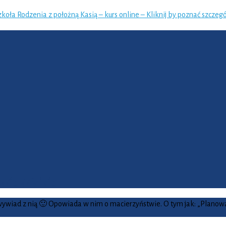
zkoła Rodzenia z położną Kasią – kurs online – Kliknij by poznać szczegó
wie w Vivie
wywiad z nią 🙂 Opowiada w nim o macierzyństwie. O tym jak: „Planował