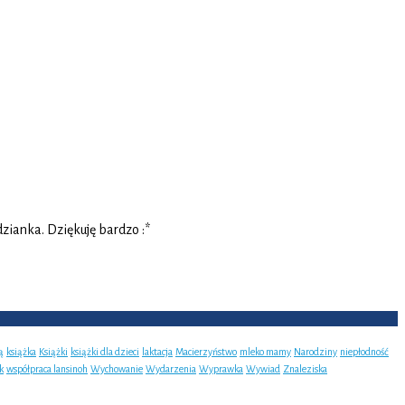
zianka. Dziękuję bardzo :*
ą
książka
Książki
książki dla dzieci
laktacja
Macierzyństwo
mleko mamy
Narodziny
niepłodność
k
współpraca lansinoh
Wychowanie
Wydarzenia
Wyprawka
Wywiad
Znaleziska