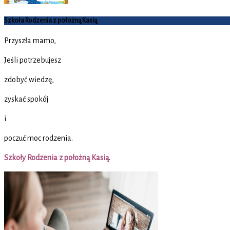
Szkoła Rodzenia z położną Kasią
Przyszła mamo,
Jeśli potrzebujesz
zdobyć wiedzę,
zyskać spokój
i
poczuć moc rodzenia.
Szkoły Rodzenia z położną Kasią
.