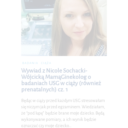
BADANIA
CIĄŻA
Wywiad z Nicole Sochacki-
Wójcicką MamąGinekolog o
badaniach USG w ciąży (również
prenatalnych) cz. 1
Będąc w ciąży przed każdym USG stresowałam
się niczym jak przed egzaminem. Wiedziałam,
że “pod lupę” będzie brane moje dziecko. Będą
wykonywane pomiary, a ich wynik będzie
oznaczać czy moje dziecko…