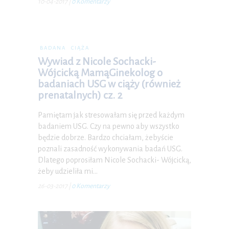
10-04-2017
|
0 Komentarzy
BADANA
CIĄŻA
Wywiad z Nicole Sochacki-
Wójcicką MamąGinekolog o
badaniach USG w ciąży (również
prenatalnych) cz. 2
Pamiętam jak stresowałam się przed każdym
badaniem USG. Czy na pewno aby wszystko
będzie dobrze. Bardzo chciałam, żebyście
poznali zasadność wykonywania badań USG.
Dlatego poprosiłam Nicole Sochacki- Wójcicką,
żeby udzieliła mi…
26-03-2017
|
0 Komentarzy