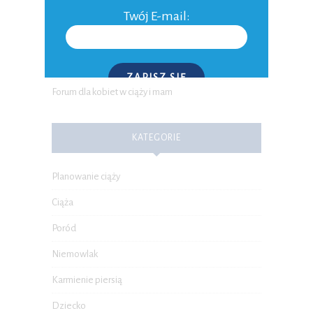
Twój E-mail:
POLECANE ARTYKUŁY
Ciąża tydzień po tygodniu
ZAPISZ SIĘ
Forum dla kobiet w ciąży i mam
P.S. W każdej chwili możesz wypisać się z kursu.
KATEGORIE
Planowanie ciąży
Ciąża
Poród
Niemowlak
Karmienie piersią
Dziecko