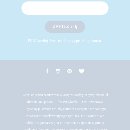
ZAPISZ SIĘ
P.S. W każdej chwili możesz wypisać się z kursu.
Wszelkie prawa zastrzeżone © 2007-2026
Blog.ZapytajPolozna.pl
Educentrum Sp. z o.o. ul. Św. Patryka 2/45 03-980 Warszawa.
Używamy plików cookies, aby ułatwić Ci korzystanie z naszego
serwisu oraz do celów statystycznych. Jeśli nie blokujesz tych
plików, to zgadzasz się na ich użycie oraz zapisanie w pamięci
urządzenia. Pamiętaj, że możesz samodzielnie zarządzać cookies,