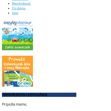
Niepłodność
Do domu
Inne
Szkoła Rodzenia z położną Kasią
Przyszła mamo,