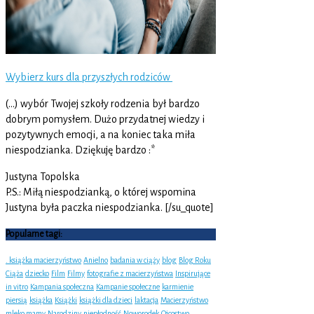
Wybierz kurs dla przyszłych rodziców
(…) wybór Twojej szkoły rodzenia był bardzo
dobrym pomysłem. Dużo przydatnej wiedzy i
pozytywnych emocji, a na koniec taka miła
niespodzianka. Dziękuję bardzo :*
Justyna Topolska
P.S.: Miłą niespodzianką, o której wspomina
Justyna była paczka niespodzianka. [/su_quote]
Popularne tagi:
. książka macierzyństwo
Anielno
badania w ciąży
blog
Blog Roku
Ciąża
dziecko
Film
Filmy
fotografie z macierzyństwa
Inspirujące
in vitro
Kampania społeczna
Kampanie społeczne
karmienie
piersią
książka
Książki
książki dla dzieci
laktacja
Macierzyństwo
mleko mamy
Narodziny
niepłodność
Noworodek
Ojcostwo