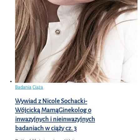
Badania
Ciąża
Wywiad z Nicole Sochacki-
Wójcicką MamąGinekolog o
inwazyjnych i nieinwazyjnych
badaniach w ciąży cz. 3