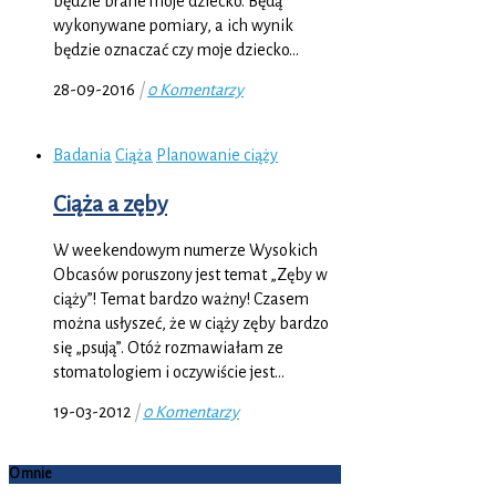
będzie brane moje dziecko. Będą
wykonywane pomiary, a ich wynik
będzie oznaczać czy moje dziecko…
28-09-2016
|
0 Komentarzy
Badania
Ciąża
Planowanie ciąży
Ciąża a zęby
W weekendowym numerze Wysokich
Obcasów poruszony jest temat „Zęby w
ciąży”! Temat bardzo ważny! Czasem
można usłyszeć, że w ciąży zęby bardzo
się „psują”. Otóż rozmawiałam ze
stomatologiem i oczywiście jest…
19-03-2012
|
0 Komentarzy
O mnie