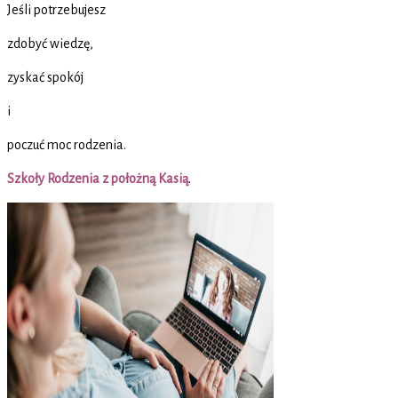
Jeśli potrzebujesz
zdobyć wiedzę,
zyskać spokój
i
poczuć moc rodzenia.
Szkoły Rodzenia z położną Kasią
.