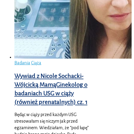
Badania
Ciąża
Wywiad z Nicole Sochacki-
Wójcicką MamąGinekolog o
badaniach USG w ciąży
(również prenatalnych) cz. 1
Będąc w ciąży przed każdym USG
stresowałam się niczym jak przed
egzaminem. Wiedziałam, że “pod lupę”