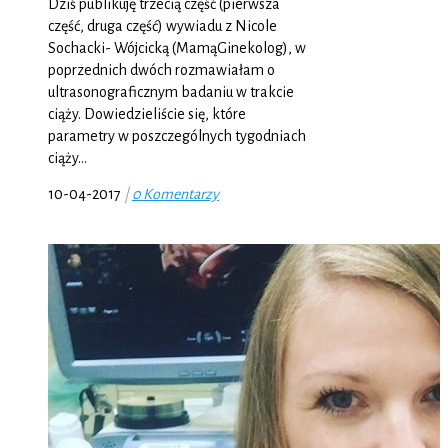
Dziś publikuję trzecią część (pierwsza
część, druga część) wywiadu z Nicole
Sochacki- Wójcicką (MamąGinekolog), w
poprzednich dwóch rozmawiałam o
ultrasonograficznym badaniu w trakcie
ciąży. Dowiedzieliście się, które
parametry w poszczególnych tygodniach
ciąży…
10-04-2017
|
0 Komentarzy