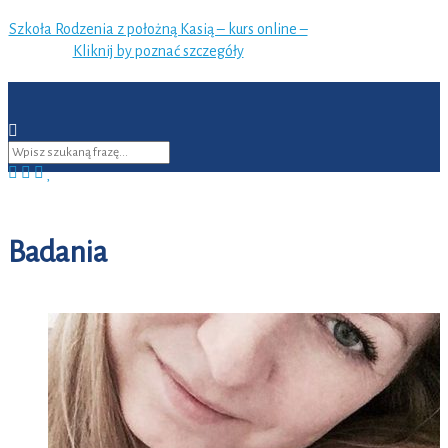
Szkoła Rodzenia z położną Kasią – kurs online –
Kliknij by poznać szczegóły
Badania