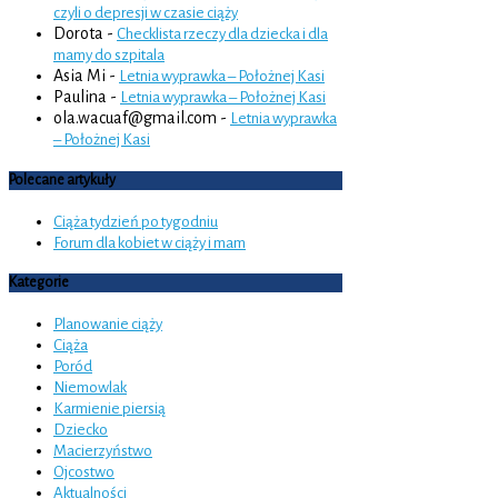
czyli o depresji w czasie ciąży
Dorota
-
Checklista rzeczy dla dziecka i dla
mamy do szpitala
Asia Mi
-
Letnia wyprawka – Położnej Kasi
Paulina
-
Letnia wyprawka – Położnej Kasi
ola.wacuaf@gmail.com
-
Letnia wyprawka
– Położnej Kasi
Polecane artykuły
Ciąża tydzień po tygodniu
Forum dla kobiet w ciąży i mam
Kategorie
Planowanie ciąży
Ciąża
Poród
Niemowlak
Karmienie piersią
Dziecko
Macierzyństwo
Ojcostwo
Aktualności