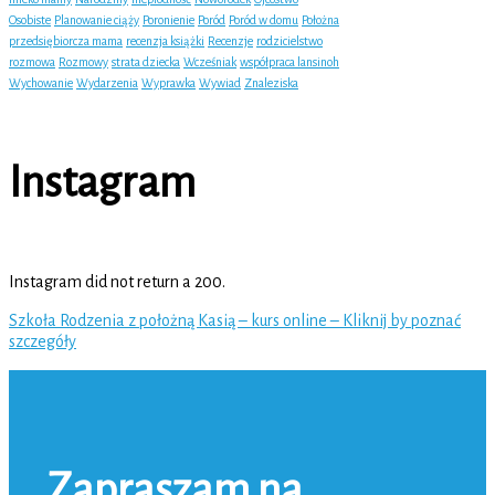
Osobiste
Planowanie ciąży
Poronienie
Poród
Poród w domu
Położna
przedsiębiorcza mama
recenzja książki
Recenzje
rodzicielstwo
rozmowa
Rozmowy
strata dziecka
Wcześniak
współpraca lansinoh
Wychowanie
Wydarzenia
Wyprawka
Wywiad
Znaleziska
Instagram
Instagram did not return a 200.
Szkoła Rodzenia z położną Kasią – kurs online – Kliknij by poznać
szczegóły
Zapraszam na