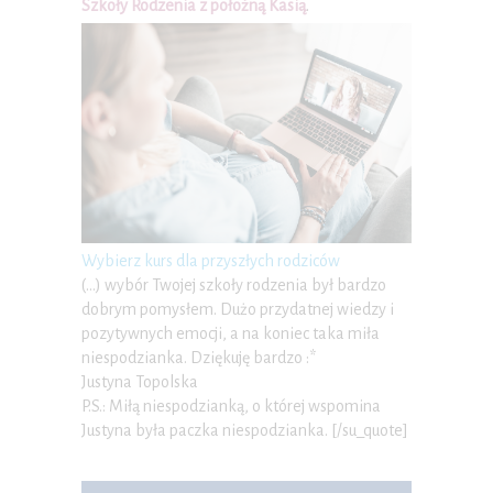
Szkoły Rodzenia z położną Kasią
.
Wybierz kurs dla przyszłych rodziców
(…) wybór Twojej szkoły rodzenia był bardzo
dobrym pomysłem. Dużo przydatnej wiedzy i
pozytywnych emocji, a na koniec taka miła
niespodzianka. Dziękuję bardzo :*
Justyna Topolska
P.S.: Miłą niespodzianką, o której wspomina
Justyna była paczka niespodzianka. [/su_quote]