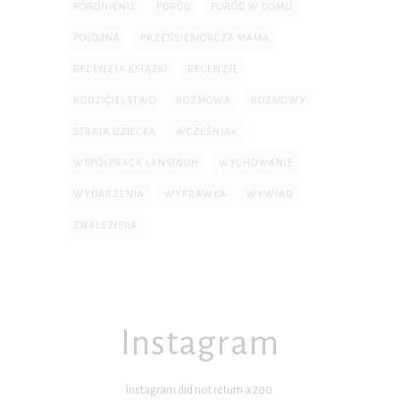
PORONIENIE
PORÓD
PORÓD W DOMU
POŁOŻNA
PRZEDSIĘBIORCZA MAMA
RECENZJA KSIĄŻKI
RECENZJE
RODZICIELSTWO
ROZMOWA
ROZMOWY
STRATA DZIECKA
WCZEŚNIAK
WSPÓŁPRACA LANSINOH
WYCHOWANIE
WYDARZENIA
WYPRAWKA
WYWIAD
ZNALEZISKA
Instagram
Instagram did not return a 200.