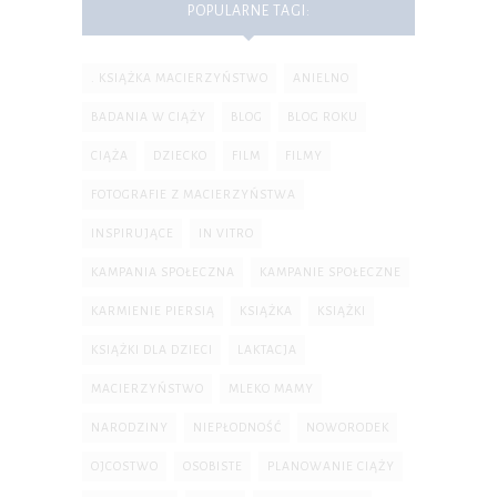
POPULARNE TAGI:
. KSIĄŻKA MACIERZYŃSTWO
ANIELNO
BADANIA W CIĄŻY
BLOG
BLOG ROKU
CIĄŻA
DZIECKO
FILM
FILMY
FOTOGRAFIE Z MACIERZYŃSTWA
INSPIRUJĄCE
IN VITRO
KAMPANIA SPOŁECZNA
KAMPANIE SPOŁECZNE
KARMIENIE PIERSIĄ
KSIĄŻKA
KSIĄŻKI
KSIĄŻKI DLA DZIECI
LAKTACJA
MACIERZYŃSTWO
MLEKO MAMY
NARODZINY
NIEPŁODNOŚĆ
NOWORODEK
OJCOSTWO
OSOBISTE
PLANOWANIE CIĄŻY