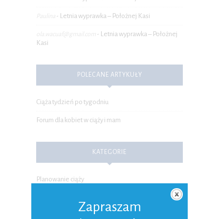
Letnia wyprawka – Położnej Kasi
Paulina
-
Letnia wyprawka – Położnej
ola.wacuaf@gmail.com
-
Kasi
POLECANE ARTYKUŁY
Ciąża tydzień po tygodniu
Forum dla kobiet w ciąży i mam
KATEGORIE
Planowanie ciąży
Ciąża
Zapraszam
Poród