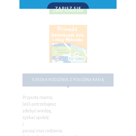
ZAPISZ SIĘ
P.S. W każdej chwili możesz wypisać się z kursu.
SZKOŁA RODZENIA Z POŁOŻNĄ KASIĄ
Przyszła mamo,
Jeśli potrzebujesz
zdobyć wiedzę,
zyskać spokój
i
poczuć moc rodzenia.