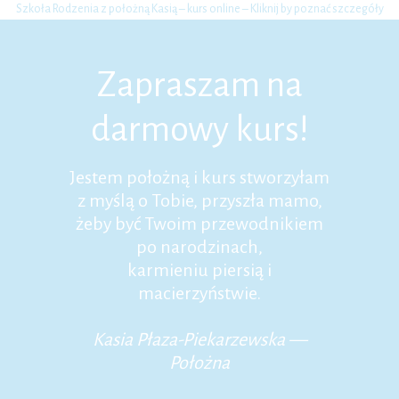
Szkoła Rodzenia z położną Kasią – kurs online – Kliknij by poznać szczegóły
Zapraszam na
darmowy kurs!
Jestem położną i kurs stworzyłam
z myślą o Tobie, przyszła mamo,
żeby być Twoim przewodnikiem
po narodzinach,
karmieniu piersią i
macierzyństwie.
Kasia Płaza-Piekarzewska —
Położna