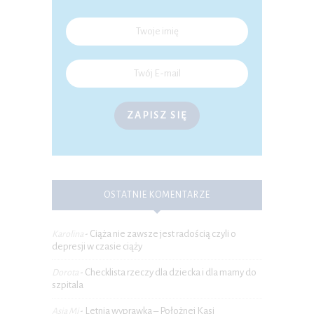
ZAPISZ SIĘ
OSTATNIE KOMENTARZE
Ciąża nie zawsze jest radością czyli o
Karolina
-
depresji w czasie ciąży
Checklista rzeczy dla dziecka i dla mamy do
Dorota
-
szpitala
Letnia wyprawka – Położnej Kasi
Asia Mi
-