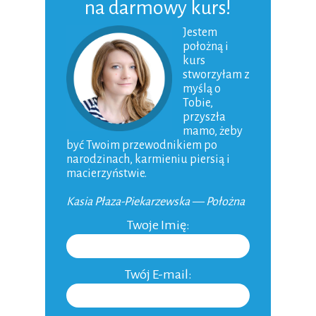
na darmowy kurs!
Niemowlak
Jestem
położną i
Karmienie piersią
kurs
Dziecko
stworzyłam z
myślą o
Macierzyństwo
Tobie,
przyszła
Ojcostwo
mamo, żeby
być Twoim przewodnikiem po
Aktualności
narodzinach, karmieniu piersią i
macierzyństwie.
Niepłodność
Kasia Płaza-Piekarzewska — Położna
Do domu
Twoje Imię:
Inne
Twój E-mail: