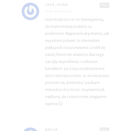
TAKA_JEDNA
Reply
10-08-2011 at 08:33
mój młody ma 2 m-ce. karmię piersią,
ale mam niestety problem za
problemem. Najpierw brak pokarmu, jak
się pokarm pojawił, to oberwałam
piętką podczas przewijania i zrobił się
zastój. Potem nie wiadomo dlaczego
zaczęły się problemy z zatkanym
kanalikiem. już 3 razy w jednej piersi a
dziś z rańca poczułam, że znowu prawa
pierś robi się „konkretna” a pokarm
niebardzo chce lecieć. chcę karmić jak
najdłużej, ale czasem mnie zwątpienie
ogarnia 🙁
ANGUA
Reply