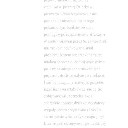
pojawic. Jak nie teraz to przy
cierpliwosci pozniej. Dziecko w
pierwszych dniach zycia wcale nie
potrzebuje niewiadomo ile tego
pokarmu. Tym bardziej, ze siara
pomaga w pozbyciu sie smolki (z czym
wlasnie moj synus przez to, ze wpychali
mu mleko modyfikowane, mial
problem). Jestem tez przekonana, ze
mialam szczescie, ze moj synus mimo
picia wczesniej przez smoczek, bez
problemu dostosowal sie do brodawki.
I karmic na żądanie, nawet co godzine,
jezeli jest akurat taki okres I nie dajcie
sobie wmowic, ze trzeba jakos
specjalnie dopajac dziecko. Wystarczy
w upaly czesto przystawiac (dziecko
samo pośsie tylko, zeby sie napic, czyli
kilka minut) i obserwowac pieluszki, czy