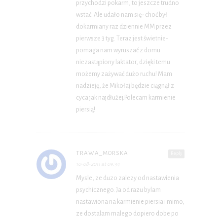
przychodzi pokarm, to jeszcze trudno
wstać. Ale udało nam się- choć był
dokarmiany raz dziennie MM przez
pierwsze 3 tyg. Teraz jest świetnie-
pomaga nam wyruszać z domu
niezastąpiony laktator, dzięki temu
możemy zażywać dużo ruchu! Mam
nadzieję, że Mikołaj będzie ciągnął z
cyca jak najdłużej.Polecam karmienie
piersią!
TRAWA_MORSKA
Reply
10-08-2011 at 09:34
Mysle, ze duzo zalezy od nastawienia
psychicznego. Ja od razu bylam
nastawiona na karmienie piersia i mimo,
ze dostalam malego dopiero dobe po