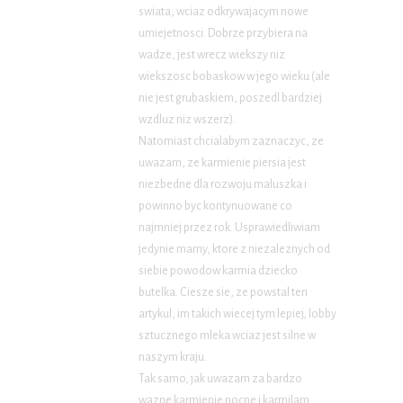
swiata, wciaz odkrywajacym nowe
umiejetnosci. Dobrze przybiera na
wadze, jest wrecz wiekszy niz
wiekszosc bobaskow w jego wieku (ale
nie jest grubaskiem, poszedl bardziej
wzdluz niz wszerz).
Natomiast chcialabym zaznaczyc, ze
uwazam, ze karmienie piersia jest
niezbedne dla rozwoju maluszka i
powinno byc kontynuowane co
najmniej przez rok. Usprawiedliwiam
jedynie mamy, ktore z niezaleznych od
siebie powodow karmia dziecko
butelka. Ciesze sie, ze powstal ten
artykul, im takich wiecej tym lepiej, lobby
sztucznego mleka wciaz jest silne w
naszym kraju.
Tak samo, jak uwazam za bardzo
wazne karmienie nocne i karmilam