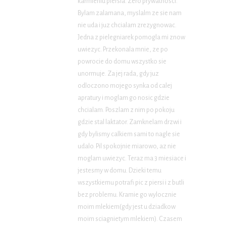
karmieniu piersia. Zero prywatnosci.
Bylam zalamana, myslalm ze sie nam
nie uda i juz chcialam zrezygnowac.
Jedna z pielegniarek pomogla mi znow
uwiezyc. Przekonala mnie, ze po
powrocie do domu wszystko sie
unormuje. Za jej rada, gdy juz
odloczono mojego synka od calej
apratury i moglam go nosic gdzie
chcialam. Poszlam z nim po pokoju
gdzie stal laktator. Zamknelam drzwi i
gdy bylismy calkiem sami to nagle sie
udalo. Pil spokojnie miarowo, az nie
moglam uwiezyc. Teraz ma 3 miesiace i
jestesmy w domu. Dzieki temu
wszystkiemu potrafi pic z piersi i z butli
bez problemu. Kramie go wylocznie
moim mlekiem(gdy jest u dziadkow
moim sciagnietym mlekiem). Czasem