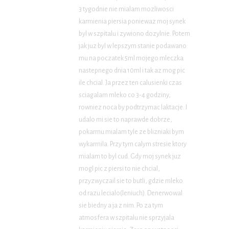
3 tygodnie nie mialam mozliwosci
karmienia piersia poniewaz moj synek
byl w szpitalu i zywiono dozylnie. Potem
jak juz byl w lepszym stanie podawano
mu na poczatek 5ml mojego mleczka
nastepnego dnia 10ml i tak az mog pic
ile chcial. Ja przez ten calusienki czas
sciagalam mleko co 3-4 godziny,
rowniez noca by podtrzymac laktacje. I
udalo mi sie to naprawde dobrze,
pokarmu mialam tyle ze blizniaki bym
wykarmila. Przy tym calym stresie ktory
mialam to byl cud. Gdy moj synek juz
mogl pic z piersi to nie chcial,
przyzwyczail sie to butli, gdzie mleko
od razu lecialo(leniuch). Denerwowal
sie biedny a ja z nim. Po za tym
atmosfera w szpitalu nie sprzyjala