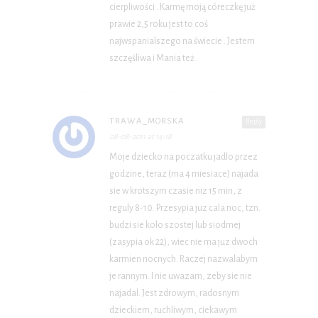
cierpliwości . Karmę moją córeczkę już
prawie 2,5 roku jest to coś
najwspanialszego na świecie . Jestem
szczęśliwa i Mania też .
TRAWA_MORSKA
Reply
08-08-2011 at 14:18
Moje dziecko na poczatku jadlo przez
godzine, teraz (ma 4 miesiace) najada
sie w krotszym czasie niz 15 min, z
reguly 8-10. Przesypia juz cala noc, tzn.
budzi sie kolo szostej lub siodmej
(zasypia ok 22), wiec nie ma juz dwoch
karmien nocnych. Raczej nazwalabym
je rannym. I nie uwazam, zeby sie nie
najadal. Jest zdrowym, radosnym
dzieckiem, ruchliwym, ciekawym