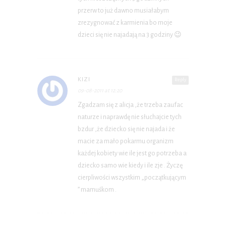
przerw to już dawno musiałabym
zrezygnować z karmienia bo moje
dzieci się nie najadają na 3 godziny 😉
KIZI
Reply
09-08-2011 at 12:20
Zgadzam się z alicja ,że trzeba zaufac
naturze i naprawdę nie słuchajcie tych
bzdur ,że dziecko się nie najada i że
macie za mało pokarmu organizm
każdej kobiety wie ile jest go potrzeba a
dziecko samo wie kiedy i ile zje . Życzę
cierpliwości wszystkim „początkującym
” mamuśkom .