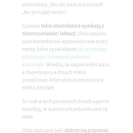
stwierdzają: „Nic nie mam w piersiach”,
„Nic jemu/jej nie leci”.
Czasami
takie stwierdzenia wynikają z
niezrozumiałości laktacji
. Choć czasami
są to stwierdzenia wypowiedziane przez
mamy, które są świadome
jak przebiega
produkcja i zmienność pokarmu
kobiecego
. Wiedzą, że najpierw jest siara,
a dopiero po 3-4 dniach mleko
przejściowe, które później zmieni się w
mleko dojrzałe.
To i tak w tych pierwszych dniach uparcie
twierdzą, że w piersiach pokarmu jest za
mało.
Otóż maluszek jeśli
dobrze się przystawi