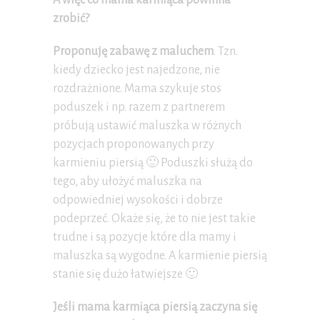
A więc co mama karmiąca powinna
zrobić?
Proponuję zabawę z maluchem
. Tzn.
kiedy dziecko jest najedzone, nie
rozdrażnione. Mama szykuje stos
poduszek i np. razem z partnerem
próbują ustawić maluszka w różnych
pozycjach proponowanych przy
karmieniu piersią 🙂 Poduszki służą do
tego, aby ułożyć maluszka na
odpowiedniej wysokości i dobrze
podeprzeć. Okaże się, że to nie jest takie
trudne i są pozycje które dla mamy i
maluszka są wygodne. A karmienie piersią
stanie się dużo łatwiejsze 🙂
Jeśli mama karmiąca piersią zaczyna się