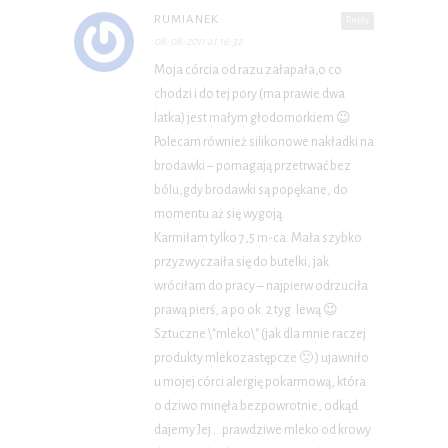
RUMIANEK
Reply
08-08-2011 at 16:32
Moja córcia od razu załapała,o co
chodzi i do tej pory (ma prawie dwa
latka) jest małym głodomorkiem 😉
Polecam również silikonowe nakładki na
brodawki – pomagają przetrwać bez
bólu,gdy brodawki są popękane, do
momentu aż się wygoją.
Karmiłam tylko 7,5 m-ca. Mała szybko
przyzwyczaiła się do butelki, jak
wróciłam do pracy – najpierw odrzuciła
prawą pierś, a po ok. 2 tyg. lewą 😉
Sztuczne \"mleko\" (jak dla mnie raczej
produkty mlekozastępcze 🙁 ) ujawniło
u mojej córci alergię pokarmową, która
o dziwo minęła bezpowrotnie, odkąd
dajemy Jej …prawdziwe mleko od krowy