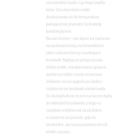
sa normalne siuski i czy maja zwykly
kolor. Zreszta mleko matki
dostosowuje sie do temperatury
panujacej na zewnatrz i jest wtedy
bardziej plynne.
Na sam koniec – nie dajcie sie namowic
na wydawanie kasy na niewiadomo
jakie cudowne kremy na pekajace
brodawki. Najlepsze jest po prostu
mleko matki, ma wlasciwosci gojace,
wystarczy sobie czesto smarowac
mlekiem, mi sie wygoilo po dobie i
szybko mi sie brodawki zahartowaly.
Co do kapturkow, to one sa raczej chyba
do wkleslych brodawek i z tego co
czytalam ostatnio nie sa za dobre,
oczywiscie sa sytuacje, gdy sa
niezbedne, ale raczej powinno sie ich
krotko uzywac.