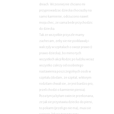
dniach. Wczesniej nie chciano mi
przyprowadzac dziecka chociazby na
samo karmienie, odrzucono nawet
moja chec, ze sama bede przychodzic
do dziecka.
Tak ze wszystkie przyszle mamy
zachecam, zeby sie nie poddawaly i
walczyly w szpitalach o swoje prawo (i
prawo dziecka), bo mimo tych
wszystkich akcji Rodzic po ludzku wciaz
wszystko zalezy od osobistego
nastawienia poszczegolnych osob w
szpitalu (dodam, ze szpital, w ktorym
rodzilam chwali sie, ze jest bardzo pro,
jezeli chodzi o karmienie piersia).
Poza tym ja byłam swiecie przekonana,
ze jak sie przystawia dziecko do piersi,
to pokarm (jezeli go nie ma), musi sie