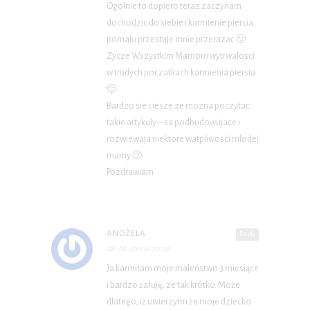
Ogolnie to dopiero teraz zaczynam
dochodzic do siebie i karmienie piersia
pomalu przestaje mnie przerazac 🙂
Zycze Wszystkim Mamom wytrwalosci
w trudych poczatkach karmienia piersia
🙂
Bardzo sie ciesze ze mozna poczytac
takie artykuly – sa podbudowujace i
rozwiewaja niektore watpliwosci mlodej
mamy 🙂
Pozdrawiam
ANDŻELA
Reply
08-08-2011 at 20:09
Ja karmiłam moje maleństwo 3 miesiące
i bardzo żałuję, ze tak krótko. Może
dlatego, iż uwierzyłm że moje dziecko