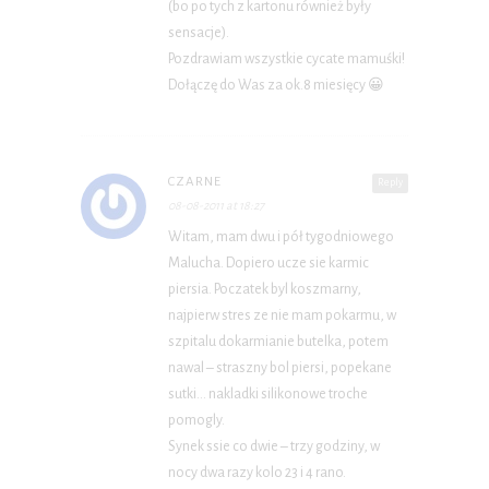
(bo po tych z kartonu również były
sensacje).
Pozdrawiam wszystkie cycate mamuśki!
Dołączę do Was za ok.8 miesięcy 😀
CZARNE
Reply
08-08-2011 at 18:27
Witam, mam dwu i pół tygodniowego
Malucha. Dopiero ucze sie karmic
piersia. Poczatek byl koszmarny,
najpierw stres ze nie mam pokarmu, w
szpitalu dokarmianie butelka, potem
nawal – straszny bol piersi, popekane
sutki… nakladki silikonowe troche
pomogly.
Synek ssie co dwie – trzy godziny, w
nocy dwa razy kolo 23 i 4 rano.