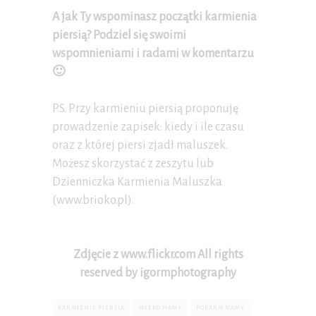
A jak Ty wspominasz początki karmienia
piersią? Podziel się swoimi
wspomnieniami i radami w komentarzu
🙂
P.S. Przy karmieniu piersią proponuję
prowadzenie zapisek: kiedy i ile czasu
oraz z której piersi zjadł maluszek.
Możesz skorzystać z zeszytu lub
Dzienniczka Karmienia Maluszka
(www.brioko.pl).
Zdjęcie z www.flickr.com All rights
reserved by igormphotography
KARMIENIE PIERSIĄ
MLEKO MAMY
POKARM MAMY