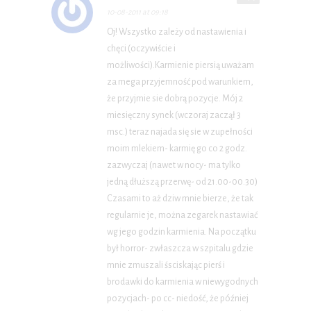
10-08-2011 at 09:18
Oj! Wszystko zależy od nastawienia i
chęci (oczywiście i
możliwości).Karmienie piersią uważam
za mega przyjemność pod warunkiem,
że przyjmie sie dobrą pozycje. Mój 2
miesięczny synek (wczoraj zaczął 3
msc.) teraz najada się sie w zupełności
moim mlekiem- karmię go co 2 godz.
zazwyczaj (nawet w nocy- ma tylko
jedną dłuższą przerwę- od 21.00-00.30)
Czasami to aż dziw mnie bierze, że tak
regularnie je, można zegarek nastawiać
wg jego godzin karmienia. Na początku
był horror- zwłaszcza w szpitalu gdzie
mnie zmuszali śsciskając pierś i
brodawki do karmienia w niewygodnych
pozycjach- po cc- niedość, że później