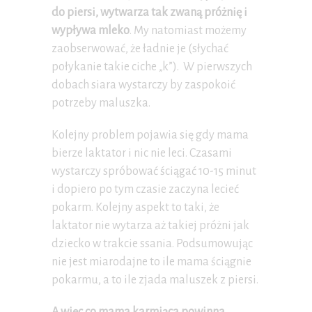
do piersi, wytwarza tak zwaną próżnię i
wypływa mleko
. My natomiast możemy
zaobserwować, że ładnie je (słychać
połykanie takie ciche „k”). W pierwszych
dobach siara wystarczy by zaspokoić
potrzeby maluszka.
Kolejny problem pojawia się gdy mama
bierze laktator i nic nie leci. Czasami
wystarczy spróbować ściągać 10-15 minut
i dopiero po tym czasie zaczyna lecieć
pokarm. Kolejny aspekt to taki, że
laktator nie wytarza aż takiej próżni jak
dziecko w trakcie ssania. Podsumowując
nie jest miarodajne to ile mama ściągnie
pokarmu, a to ile zjada maluszek z piersi.