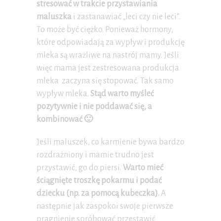
stresować w trakcie przystawiania
maluszka
i zastanawiać „leci czy nie leci”.
To może być ciężko. Ponieważ hormony,
które odpowiadają za wypływ i produkcję
mleka są wrażliwe na nastrój mamy. Jeśli
więc mama jest zestresowana produkcja
mleka zaczyna się stopować. Tak samo
wypływ mleka.
Stąd warto myśleć
pozytywnie i nie poddawać się, a
kombinować 🙂
Jeśli maluszek, co karmienie bywa bardzo
rozdrażniony i mamie trudno jest
przystawić, go do piersi.
Warto mieć
ściągnięte troszkę pokarmu i podać
dziecku (np. za pomocą kubeczka).
A
następnie jak zaspokoi swoje pierwsze
pragnienie spróbować przestawić