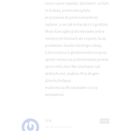
może się nie najadać. dziś wiem, ze było
to bzdurą, powinnam ją była
przystawiać do piersi na każde jej
żądanie, a nie jak mi kazali co 3 godziny.
Moje dzieciątko potrzebowało jeść w
mniejszych ilośćiach ale częściej. Ja się
poddałam i bardzo dziś tego żałuję.
Córcia nasza to głodomorek ma spory
apetyt i wówczas potzrebowała pewnie
sporo mleczka:) Nie słuchajcie rad
dobrych cioć, wujków. Przy drugim
dziecku bedę już
madrzejsza:)Pozdrawaim i życzę
wytrwałości.
ULA
Reply
08-08-2011 at 22:16