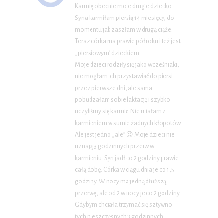
Karmię obecnie moje drugie dziecko.
Syna karmiłam piersią 14 miesięcy, do
momentu jak zaszłam w drugą ciąże.
Teraz córka ma prawie pół roku i też jest
„piersiowym” dzieckiem.
Moje dzieci rodziły się jako wcześniaki,
nie mogłam ich przystawiać do piersi
przez pierwsze dni, ale sama
pobudzałam sobie laktację i szybko
uczyliśmy się karmić. Nie miałam z
karmieniem w sumie żadnych kłopotów.
Ale jest jedno „ale” 😉 Moje dzieci nie
uznają 3 godzinnych przerw w
karmieniu. Syn jadł co 2 godziny prawie
całą dobę. Córka w ciągu dnia je co 1,5
godziny. W nocy ma jedną dłuższą
przerwę, ale od 2 w nocy je co 2 godziny.
Gdybym chciała trzymać się sztywno
tych nieszczęsnych 3 godzinnych