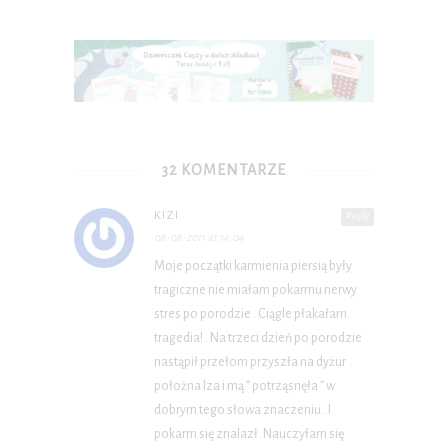
32 KOMENTARZE
KIZI
Reply
08-08-2011 at 14:04
Moje początki karmienia piersią były
tragiczne nie miałam pokarmu nerwy
stres po porodzie . Ciągle płakałam.
tragedia! . Na trzeci dzień po porodzie
nastąpił przełom przyszła na dyżur
położna Iza i mą ” potrząsnęła ” w
dobrym tego słowa znaczeniu . I
pokarm się znalazł .Nauczyłam się