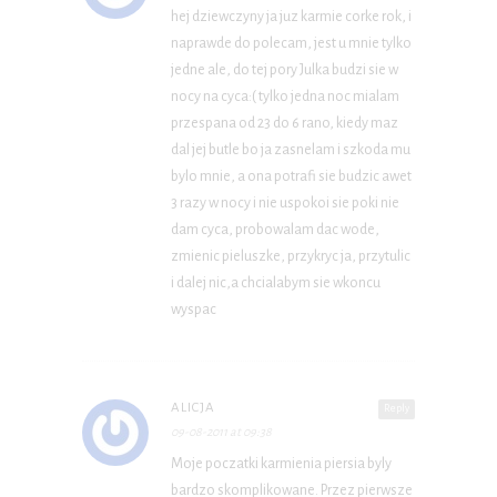
hej dziewczyny ja juz karmie corke rok, i
naprawde do polecam, jest u mnie tylko
jedne ale, do tej pory Julka budzi sie w
nocy na cyca:( tylko jedna noc mialam
przespana od 23 do 6 rano, kiedy maz
dal jej butle bo ja zasnelam i szkoda mu
bylo mnie, a ona potrafi sie budzic awet
3 razy w nocy i nie uspokoi sie poki nie
dam cyca, probowalam dac wode,
zmienic pieluszke, przykryc ja, przytulic
i dalej nic,a chcialabym sie wkoncu
wyspac
ALICJA
Reply
09-08-2011 at 09:38
Moje poczatki karmienia piersia byly
bardzo skomplikowane. Przez pierwsze