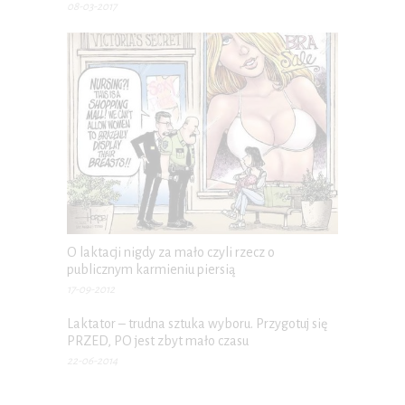
08-03-2017
O laktacji nigdy za mało czyli rzecz o
publicznym karmieniu piersią
17-09-2012
Laktator – trudna sztuka wyboru. Przygotuj się
PRZED, PO jest zbyt mało czasu
22-06-2014