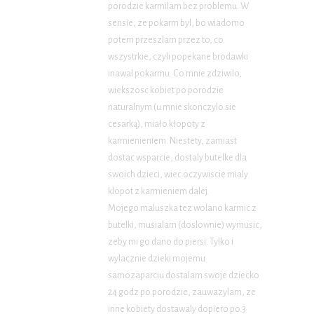
porodzie karmilam bez problemu. W
sensie, ze pokarm byl, bo wiadomo
potem przeszlam przez to, co
wszystrkie, czyli popekane brodawki
inawal pokarmu. Co mnie zdziwilo,
wiekszosc kobiet po porodzie
naturalnym (u mnie skonczylo sie
cesarką), miało kłopoty z
karmienieniem. Niestety, zamiast
dostac wsparcie, dostaly butelke dla
swoich dzieci, wiec oczywiscie mialy
klopot z karmieniem dalej.
Mojego maluszka tez wolano karmic z
butelki, musialam (doslownie) wymusic,
zeby mi go dano do piersi. Tylko i
wylacznie dzieki mojemu
samozaparciu dostalam swoje dziecko
24 godz po porodzie, zauwazylam, ze
inne kobiety dostawaly dopiero po 3