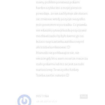
mamy problem poniewaz pokarm
bardzo szybko leci z mojej piersi co
powoduje, ze sie zachlystuje ale staram
sie zmieniac wtedy pozycje i wszystko
jest spowrotem w porzadku. Co prawda
nie w kazdej sytuacji kazda pozycja jest
mozliwa(ciazko by bylo karmic go na
lezaco na przastanku autobusowym)
ale trzeba kombinowac 🙂
Mamuski nie poddawajcie sie, nie
wiezcie gdy ktos wam mowi ze macie za
malo pokarmu lub tez ze jest za malo
wartosciowy. To wszystko bzdury.
Trzeba zaufac naturze 🙂
JUSTYNA
Reply
09-08-2011 at 10:22