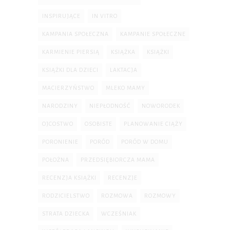
INSPIRUJĄCE
IN VITRO
KAMPANIA SPOŁECZNA
KAMPANIE SPOŁECZNE
KARMIENIE PIERSIĄ
KSIĄŻKA
KSIĄŻKI
KSIĄŻKI DLA DZIECI
LAKTACJA
MACIERZYŃSTWO
MLEKO MAMY
NARODZINY
NIEPŁODNOŚĆ
NOWORODEK
OJCOSTWO
OSOBISTE
PLANOWANIE CIĄŻY
PORONIENIE
PORÓD
PORÓD W DOMU
POŁOŻNA
PRZEDSIĘBIORCZA MAMA
RECENZJA KSIĄŻKI
RECENZJE
RODZICIELSTWO
ROZMOWA
ROZMOWY
STRATA DZIECKA
WCZEŚNIAK