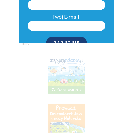
Aktualności
Twój E-mail:
Niepłodność
Do domu
ZAPISZ SIĘ
Inne
P.S. W każdej chwili możesz wypisać się z kursu.