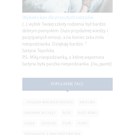
Wybierz kurs dla przyszłych rodziców
(…) wybór Twojej szkoły rodzenia był bardzo
dobrym pomysłem. Dużo przydatnej wiedzy i
pozytywnych emocji, a na koniec taka miła
niespodzianka. Dziękuję bardzo :*
Justyna Topolska
P.S.: Miłą niespodzianką, o której wspomina
Justyna była paczka niespodzianka. [/su_quote]
POPULARNE TAGI:
. KSIĄŻKA MACIERZYŃSTWO
ANIELNO
BADANIA W CIĄŻY
BLOG
BLOG ROKU
CIĄŻA
DZIECKO
FILM
FILMY
FOTOGRAFIE Z MACIERZYŃSTWA