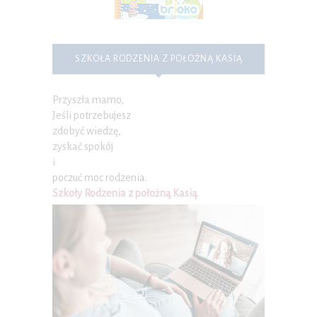
SZKOŁA RODZENIA Z POŁOŻNĄ KASIĄ
Przyszła mamo,
Jeśli potrzebujesz
zdobyć wiedzę,
zyskać spokój
i
poczuć moc rodzenia.
Szkoły Rodzenia z położną Kasią
.