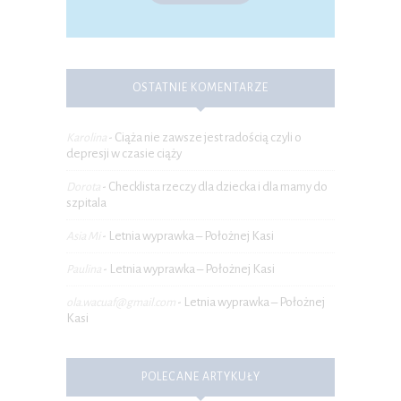
OSTATNIE KOMENTARZE
Ciąża nie zawsze jest radością czyli o
Karolina
-
depresji w czasie ciąży
Checklista rzeczy dla dziecka i dla mamy do
Dorota
-
szpitala
Letnia wyprawka – Położnej Kasi
Asia Mi
-
Letnia wyprawka – Położnej Kasi
Paulina
-
Letnia wyprawka – Położnej
ola.wacuaf@gmail.com
-
Kasi
POLECANE ARTYKUŁY