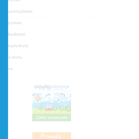
Macierzyństwo
Ojcostwo
Aktualności
Niepłodność
Do domu
Inne