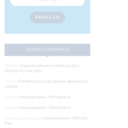
ZAPISZ SIĘ
OSTATNIE KOMENTARZE
Ciąża nie zawsze jest radością czyli o
Karolina
-
depresji w czasie ciąży
Checklista rzeczy dla dziecka i dla mamy do
Dorota
-
szpitala
Letnia wyprawka – Położnej Kasi
Asia Mi
-
Letnia wyprawka – Położnej Kasi
Paulina
-
Letnia wyprawka – Położnej
ola.wacuaf@gmail.com
-
Kasi