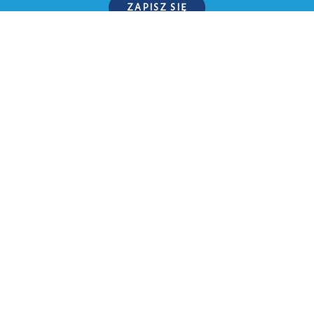
ZAPISZ SIĘ
P.S. W każdej chwili możesz wypisać się z kursu.