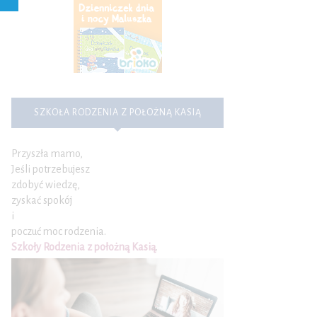
SZKOŁA RODZENIA Z POŁOŻNĄ KASIĄ
Przyszła mamo,
Jeśli potrzebujesz
zdobyć wiedzę,
zyskać spokój
i
poczuć moc rodzenia.
Szkoły Rodzenia z położną Kasią
.