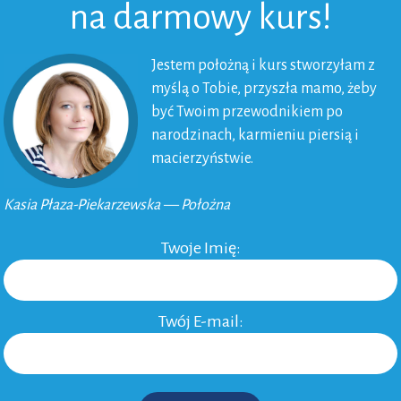
na darmowy kurs!
Jestem położną i kurs stworzyłam z
myślą o Tobie, przyszła mamo, żeby
być Twoim przewodnikiem po
narodzinach, karmieniu piersią i
macierzyństwie.
Kasia Płaza-Piekarzewska — Położna
Twoje Imię:
Twój E-mail: