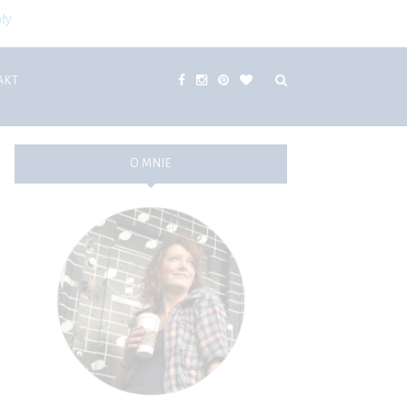
ły
AKT
O MNIE