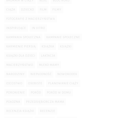
BADANIA W CIĄŻY
BLOG
BLOG ROKU
CIĄŻA
DZIECKO
FILM
FILMY
FOTOGRAFIE Z MACIERZYŃSTWA
INSPIRUJĄCE
IN VITRO
KAMPANIA SPOŁECZNA
KAMPANIE SPOŁECZNE
KARMIENIE PIERSIĄ
KSIĄŻKA
KSIĄŻKI
KSIĄŻKI DLA DZIECI
LAKTACJA
MACIERZYŃSTWO
MLEKO MAMY
NARODZINY
NIEPŁODNOŚĆ
NOWORODEK
OJCOSTWO
OSOBISTE
PLANOWANIE CIĄŻY
PORONIENIE
PORÓD
PORÓD W DOMU
POŁOŻNA
PRZEDSIĘBIORCZA MAMA
RECENZJA KSIĄŻKI
RECENZJE