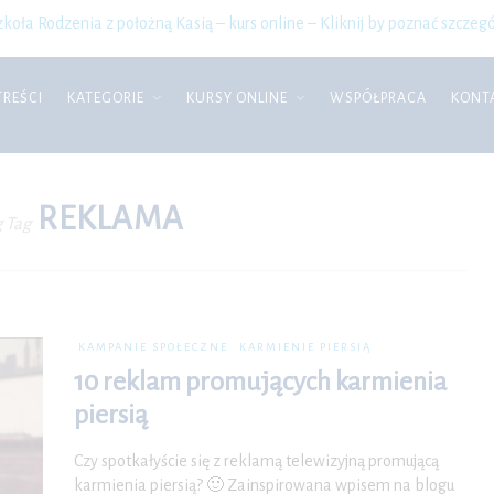
zkoła Rodzenia z położną Kasią – kurs online – Kliknij by poznać szczegó
TREŚCI
KATEGORIE
KURSY ONLINE
WSPÓŁPRACA
KONT
REKLAMA
 Tag
KAMPANIE SPOŁECZNE
KARMIENIE PIERSIĄ
10 reklam promujących karmienia
piersią
Czy spotkałyście się z reklamą telewizyjną promującą
karmienia piersią? 🙂 Zainspirowana wpisem na blogu