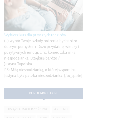
Wybierz kurs dla przyszłych rodziców
(…) wybór Twojej szkoły rodzenia był bardzo
dobrym pomysłem. Dużo przydatnej wiedzy i
pozytywnych emocji, a na koniec taka miła
niespodzianka. Dziękuję bardzo :*
Justyna Topolska
P.S.: Miłą niespodzianką, o której wspomina
Justyna była paczka niespodzianka. [/su_quote]
POPULARNE TAGI:
. KSIĄŻKA MACIERZYŃSTWO
ANIELNO