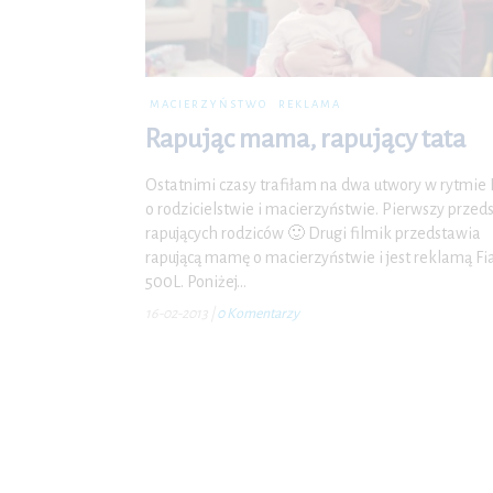
MACIERZYŃSTWO
REKLAMA
Rapując mama, rapujący tata
Ostatnimi czasy trafiłam na dwa utwory w rytmie
o rodzicielstwie i macierzyństwie. Pierwszy przed
rapujących rodziców 🙂 Drugi filmik przedstawia
rapującą mamę o macierzyństwie i jest reklamą Fi
500L. Poniżej…
16-02-2013
|
0 Komentarzy