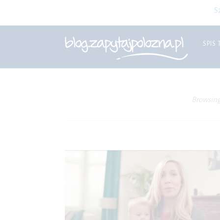
S
SPIS 
Browsing