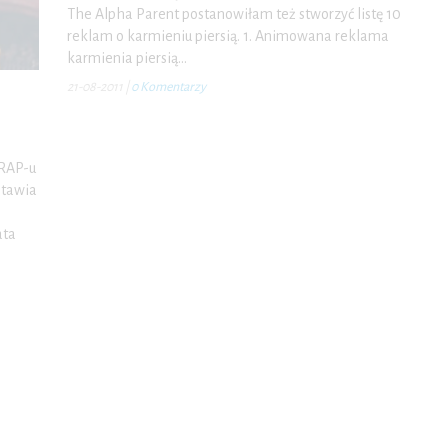
The Alpha Parent postanowiłam też stworzyć listę 10
reklam o karmieniu piersią. 1. Animowana reklama
karmienia piersią…
21-08-2011
|
0 Komentarzy
 RAP-u
stawia
ata