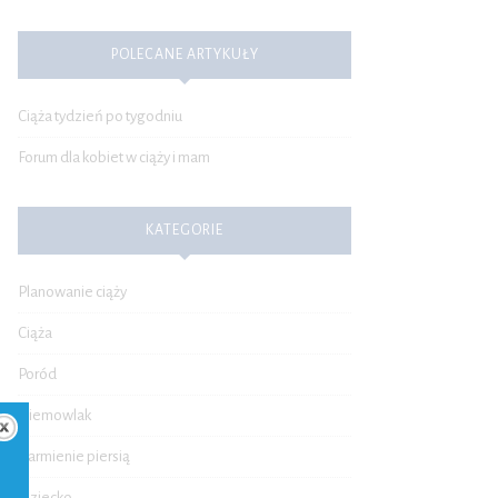
POLECANE ARTYKUŁY
Ciąża tydzień po tygodniu
Forum dla kobiet w ciąży i mam
KATEGORIE
Planowanie ciąży
Ciąża
Poród
Niemowlak
Karmienie piersią
Dziecko