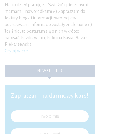
Na co dzień pracuję ze "świeżo" upieczonymi
mamami i noworodkami :-) Zapraszam do
lektury bloga i informacji zwrotnej czy
poszukiwane informacje zostały znalezione :-)
Jeśli nie, to postaram się o nich wkrótce
napisać. Pozdrawiam, Położna Kasia Płaza-
Piekarzewska
Czytaj więcej
NEWSLETTER
Zapraszam na darmowy kurs!