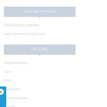
POLECANE ARTYKUŁY
Ciąża tydzień po tygodniu
Forum dla kobiet w ciąży i mam
KATEGORIE
Planowanie ciąży
Ciąża
Poród
Niemowlak
Karmienie piersią
Dziecko