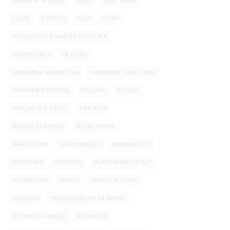
BADANIA W CIĄŻY
BLOG
BLOG ROKU
CIĄŻA
DZIECKO
FILM
FILMY
FOTOGRAFIE Z MACIERZYŃSTWA
INSPIRUJĄCE
IN VITRO
KAMPANIA SPOŁECZNA
KAMPANIE SPOŁECZNE
KARMIENIE PIERSIĄ
KSIĄŻKA
KSIĄŻKI
KSIĄŻKI DLA DZIECI
LAKTACJA
MACIERZYŃSTWO
MLEKO MAMY
NARODZINY
NIEPŁODNOŚĆ
NOWORODEK
OJCOSTWO
OSOBISTE
PLANOWANIE CIĄŻY
PORONIENIE
PORÓD
PORÓD W DOMU
POŁOŻNA
PRZEDSIĘBIORCZA MAMA
RECENZJA KSIĄŻKI
RECENZJE