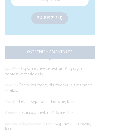
ZAPISZ SIĘ
OSTATNIE KOMENTARZE
Ciąża nie zawsze jest radością czyli o
Karolina
-
depresji w czasie ciąży
Checklista rzeczy dla dziecka i dla mamy do
Dorota
-
szpitala
Letnia wyprawka – Położnej Kasi
Asia Mi
-
Letnia wyprawka – Położnej Kasi
Paulina
-
Letnia wyprawka – Położnej
ola.wacuaf@gmail.com
-
Kasi