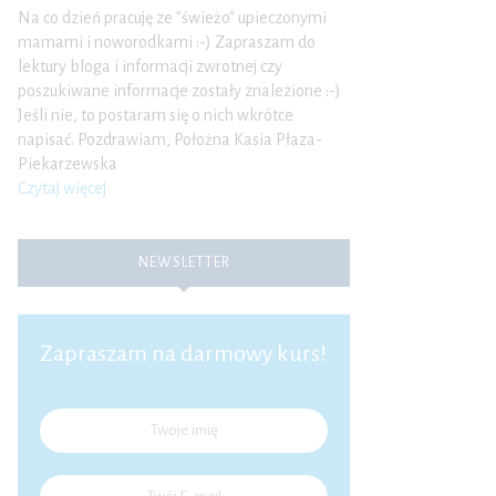
Na co dzień pracuję ze "świeżo" upieczonymi
mamami i noworodkami :-) Zapraszam do
lektury bloga i informacji zwrotnej czy
poszukiwane informacje zostały znalezione :-)
Jeśli nie, to postaram się o nich wkrótce
napisać. Pozdrawiam, Położna Kasia Płaza-
Piekarzewska
Czytaj więcej
NEWSLETTER
Zapraszam na darmowy kurs!