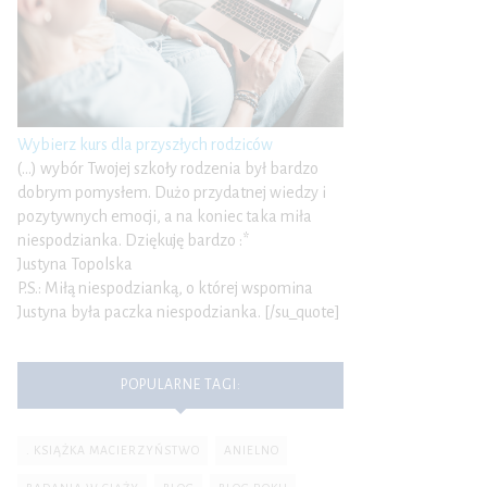
Wybierz kurs dla przyszłych rodziców
(…) wybór Twojej szkoły rodzenia był bardzo
dobrym pomysłem. Dużo przydatnej wiedzy i
pozytywnych emocji, a na koniec taka miła
niespodzianka. Dziękuję bardzo :*
Justyna Topolska
P.S.: Miłą niespodzianką, o której wspomina
Justyna była paczka niespodzianka. [/su_quote]
POPULARNE TAGI:
. KSIĄŻKA MACIERZYŃSTWO
ANIELNO