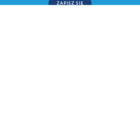
ZAPISZ SIĘ
P.S. W każdej chwili możesz wypisać się z kursu.