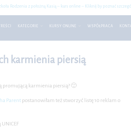
zkoła Rodzenia z położną Kasią – kurs online – Kliknij by poznać szczegó
TREŚCI
KATEGORIE
KURSY ONLINE
WSPÓŁPRACA
KONT
h karmienia piersią
ną promującą karmienia piersią? 🙂
ha Parent
postanowiłam też stworzyć listę 10 reklam o
ą UNICEF