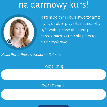
na darmowy kurs!
Jestem położną i kurs stworzyłam z
myślą o Tobie, przyszła mamo, żeby
być Twoim przewodnikiem po
narodzinach, karmieniu piersią i
macierzyństwie.
Kasia Płaza-Piekarzewska — Położna
Twoje Imię:
Twój E-mail: