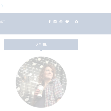
ły
AKT
O MNIE