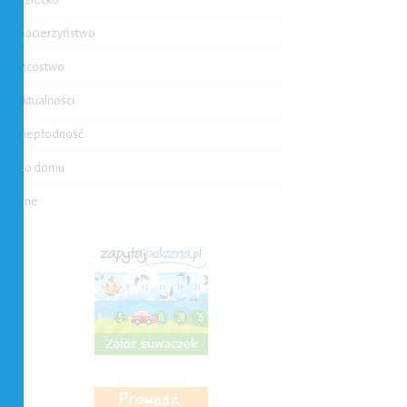
Macierzyństwo
Ojcostwo
Aktualności
Niepłodność
Do domu
Inne