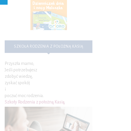
SZKOŁA RODZENIA Z POŁOŻNĄ KASIĄ
Przyszła mamo,
Jeśli potrzebujesz
zdobyć wiedzę,
zyskać spokój
i
poczuć moc rodzenia.
Szkoły Rodzenia z położną Kasią
.