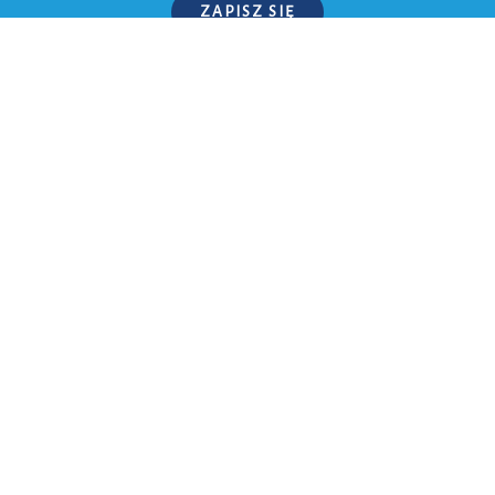
ZAPISZ SIĘ
P.S. W każdej chwili możesz wypisać się z kursu.