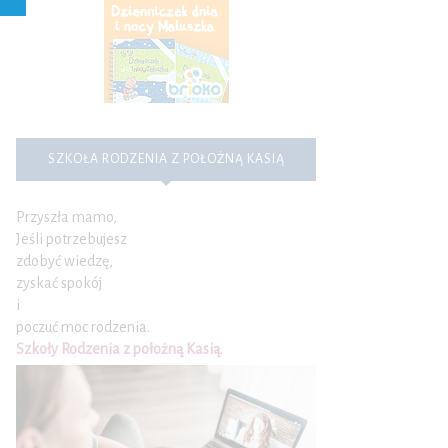
SZKOŁA RODZENIA Z POŁOŻNĄ KASIĄ
Przyszła mamo,
Jeśli potrzebujesz
zdobyć wiedzę,
zyskać spokój
i
poczuć moc rodzenia.
Szkoły Rodzenia z położną Kasią
.