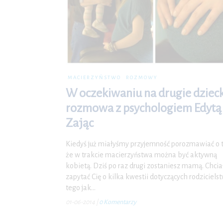
MACIERZYŃSTWO
ROZMOWY
W oczekiwaniu na drugie dziec
rozmowa z psychologiem Edytą
Zając
Kiedyś już miałyśmy przyjemność porozmawiać o 
że w trakcie macierzyństwa można być aktywną
kobietą. Dziś po raz drugi zostaniesz mamą. Chci
zapytać Cię o kilka kwestii dotyczących rodziciels
tego jak…
01-06-2014
|
0 Komentarzy