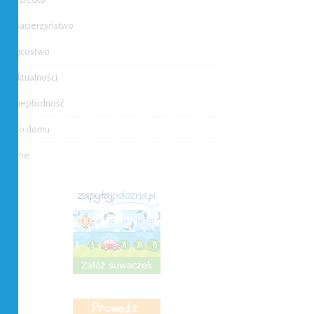
Macierzyństwo
Ojcostwo
Aktualności
Niepłodność
Do domu
Inne