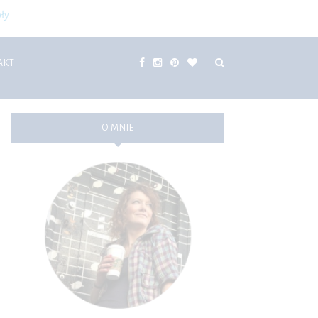
ły
AKT
O MNIE