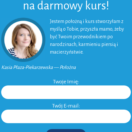
na darmowy kurs!
Jestem położną i kurs stworzyłam z
myślą o Tobie, przyszła mamo, żeby
być Twoim przewodnikiem po
narodzinach, karmieniu piersią i
macierzyństwie.
Kasia Płaza-Piekarzewska — Położna
Twoje Imię:
Twój E-mail: