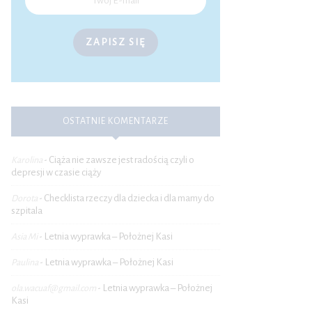
ZAPISZ SIĘ
OSTATNIE KOMENTARZE
Ciąża nie zawsze jest radością czyli o
Karolina
-
depresji w czasie ciąży
Checklista rzeczy dla dziecka i dla mamy do
Dorota
-
szpitala
Letnia wyprawka – Położnej Kasi
Asia Mi
-
Letnia wyprawka – Położnej Kasi
Paulina
-
Letnia wyprawka – Położnej
ola.wacuaf@gmail.com
-
Kasi