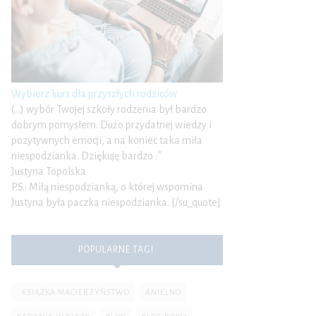
Wybierz kurs dla przyszłych rodziców
(…) wybór Twojej szkoły rodzenia był bardzo
dobrym pomysłem. Dużo przydatnej wiedzy i
pozytywnych emocji, a na koniec taka miła
niespodzianka. Dziękuję bardzo :*
Justyna Topolska
P.S.: Miłą niespodzianką, o której wspomina
Justyna była paczka niespodzianka. [/su_quote]
POPULARNE TAGI:
. KSIĄŻKA MACIERZYŃSTWO
ANIELNO