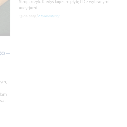
Stroparczyk. Kiedyś kupiłam płytę CD z wybranymi
audycjami…
15-02-2009
|
0 Komentarzy
ko –
tym,
ałam
twa,