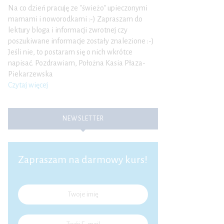
Na co dzień pracuję ze "świeżo" upieczonymi
mamami i noworodkami :-) Zapraszam do
lektury bloga i informacji zwrotnej czy
poszukiwane informacje zostały znalezione :-)
Jeśli nie, to postaram się o nich wkrótce
napisać. Pozdrawiam, Położna Kasia Płaza-
Piekarzewska
Czytaj więcej
NEWSLETTER
Zapraszam na darmowy kurs!