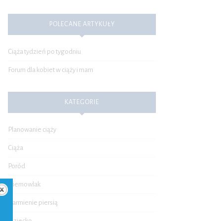
POLECANE ARTYKUŁY
Ciąża tydzień po tygodniu
Forum dla kobiet w ciąży i mam
KATEGORIE
Planowanie ciąży
Ciąża
Poród
Niemowlak
Karmienie piersią
Dziecko