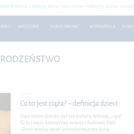
zkoła Rodzenia z położną Kasią – kurs online – Kliknij by poznać szczegó
TREŚCI
KATEGORIE
KURSY ONLINE
WSPÓŁPRACA
KONT
RODZEŃSTWO
CIĄŻA
Co to jest ciąża? – definicja dzieci
Ciąża okiem dziecka czyli jak maluchy definiują „ciążę”
🙂 Być może kojarzysz już audycję z Radiowej Trójki
„Dzieci wiedzą lepiej” prowadzonej przez Kasię