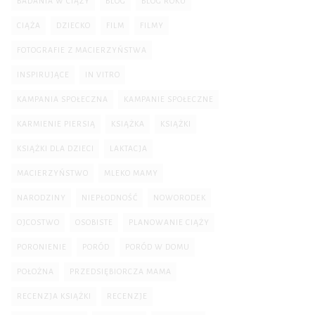
BADANIA W CIĄŻY
BLOG
BLOG ROKU
CIĄŻA
DZIECKO
FILM
FILMY
FOTOGRAFIE Z MACIERZYŃSTWA
INSPIRUJĄCE
IN VITRO
KAMPANIA SPOŁECZNA
KAMPANIE SPOŁECZNE
KARMIENIE PIERSIĄ
KSIĄŻKA
KSIĄŻKI
KSIĄŻKI DLA DZIECI
LAKTACJA
MACIERZYŃSTWO
MLEKO MAMY
NARODZINY
NIEPŁODNOŚĆ
NOWORODEK
OJCOSTWO
OSOBISTE
PLANOWANIE CIĄŻY
PORONIENIE
PORÓD
PORÓD W DOMU
POŁOŻNA
PRZEDSIĘBIORCZA MAMA
RECENZJA KSIĄŻKI
RECENZJE