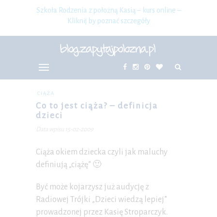
Szkoła Rodzenia z położną Kasią – kurs online –
Kliknij by poznać szczegóły
CIĄŻA
Co to jest ciąża? – definicja
dzieci
Data wpisu 15-02-2009
Ciąża okiem dziecka czyli jak maluchy
definiują „ciążę” 🙂
Być może kojarzysz już audycję z
Radiowej Trójki „Dzieci wiedzą lepiej”
prowadzonej przez Kasię Stroparczyk.