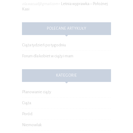
Letnia wyprawka – Położnej
ola.wacuaf@gmail.com
-
Kasi
POLECANE ARTYKUŁY
Ciąża tydzień po tygodniu
Forum dla kobiet w ciąży i mam
KATEGORIE
Planowanie ciąży
Ciąża
Poród
Niemowlak