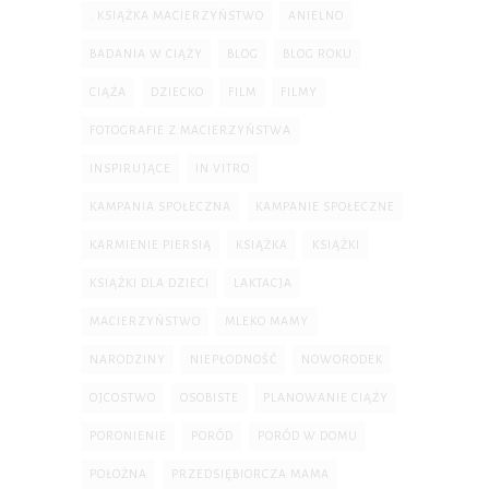
. KSIĄŻKA MACIERZYŃSTWO
ANIELNO
BADANIA W CIĄŻY
BLOG
BLOG ROKU
CIĄŻA
DZIECKO
FILM
FILMY
FOTOGRAFIE Z MACIERZYŃSTWA
INSPIRUJĄCE
IN VITRO
KAMPANIA SPOŁECZNA
KAMPANIE SPOŁECZNE
KARMIENIE PIERSIĄ
KSIĄŻKA
KSIĄŻKI
KSIĄŻKI DLA DZIECI
LAKTACJA
MACIERZYŃSTWO
MLEKO MAMY
NARODZINY
NIEPŁODNOŚĆ
NOWORODEK
OJCOSTWO
OSOBISTE
PLANOWANIE CIĄŻY
PORONIENIE
PORÓD
PORÓD W DOMU
POŁOŻNA
PRZEDSIĘBIORCZA MAMA