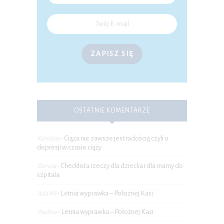
ZAPISZ SIĘ
OSTATNIE KOMENTARZE
Ciąża nie zawsze jest radością czyli o
Karolina
-
depresji w czasie ciąży
Checklista rzeczy dla dziecka i dla mamy do
Dorota
-
szpitala
Letnia wyprawka – Położnej Kasi
Asia Mi
-
Letnia wyprawka – Położnej Kasi
Paulina
-