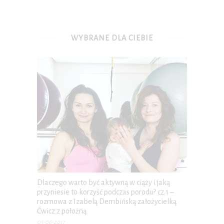
WYBRANE DLA CIEBIE
Dlaczego warto być aktywną w ciąży i jaką
przyniesie to korzyść podczas porodu? cz.1 –
rozmowa z Izabelą Dembińską założycielką
Ćwicz z położną
05-06-2017