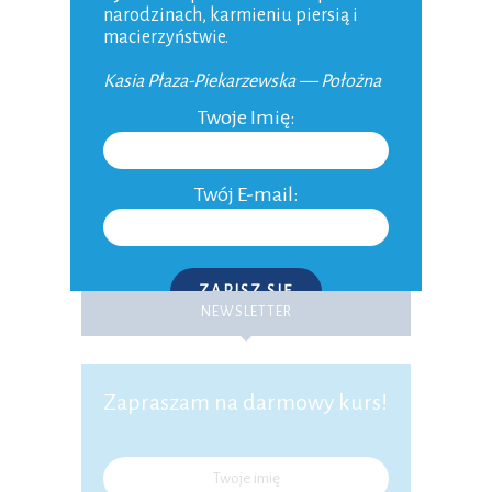
narodzinach, karmieniu piersią i
macierzyństwie.
Na co dzień pracuję ze "świeżo" upieczonymi
Kasia Płaza-Piekarzewska — Położna
mamami i noworodkami :-) Zapraszam do
Twoje Imię:
lektury bloga i informacji zwrotnej czy
poszukiwane informacje zostały znalezione :-)
Jeśli nie, to postaram się o nich wkrótce
napisać. Pozdrawiam, Położna Kasia Płaza-
Twój E-mail:
Piekarzewska
Czytaj więcej
ZAPISZ SIĘ
NEWSLETTER
P.S. W każdej chwili możesz wypisać się z kursu.
Zapraszam na darmowy kurs!