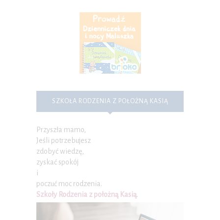
SZKOŁA RODZENIA Z POŁOŻNĄ KASIĄ
Przyszła mamo,
Jeśli potrzebujesz
zdobyć wiedzę,
zyskać spokój
i
poczuć moc rodzenia.
Szkoły Rodzenia z położną Kasią
.