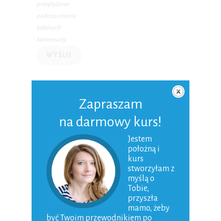
przeglądarce
podczas pisania
kolejnych
komentarzy.
Zapraszam
O MNIE
na darmowy kurs!
Jestem
położną i
kurs
stworzyłam z
myślą o
Tobie,
przyszła
mamo, żeby
być Twoim przewodnikiem po