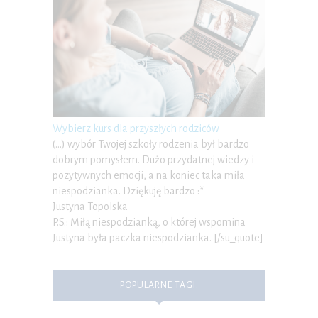
Wybierz kurs dla przyszłych rodziców
(…) wybór Twojej szkoły rodzenia był bardzo
dobrym pomysłem. Dużo przydatnej wiedzy i
pozytywnych emocji, a na koniec taka miła
niespodzianka. Dziękuję bardzo :*
Justyna Topolska
P.S.: Miłą niespodzianką, o której wspomina
Justyna była paczka niespodzianka. [/su_quote]
POPULARNE TAGI: