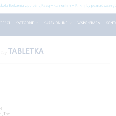
zkoła Rodzenia z położną Kasią – kurs online – Kliknij by poznać szczegó
TREŚCI
KATEGORIE
KURSY ONLINE
WSPÓŁPRACA
KONT
TABLETKA
 Tag
ie
ł: „The