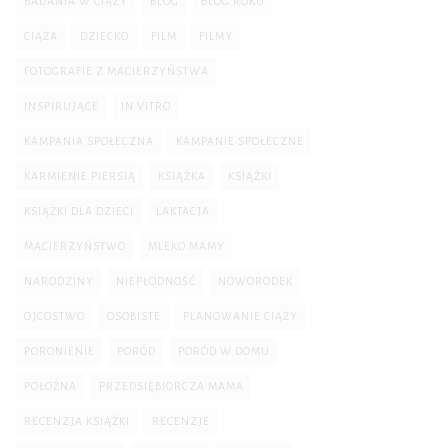
BADANIA W CIĄŻY
BLOG
BLOG ROKU
CIĄŻA
DZIECKO
FILM
FILMY
FOTOGRAFIE Z MACIERZYŃSTWA
INSPIRUJĄCE
IN VITRO
KAMPANIA SPOŁECZNA
KAMPANIE SPOŁECZNE
KARMIENIE PIERSIĄ
KSIĄŻKA
KSIĄŻKI
KSIĄŻKI DLA DZIECI
LAKTACJA
MACIERZYŃSTWO
MLEKO MAMY
NARODZINY
NIEPŁODNOŚĆ
NOWORODEK
OJCOSTWO
OSOBISTE
PLANOWANIE CIĄŻY
PORONIENIE
PORÓD
PORÓD W DOMU
POŁOŻNA
PRZEDSIĘBIORCZA MAMA
RECENZJA KSIĄŻKI
RECENZJE