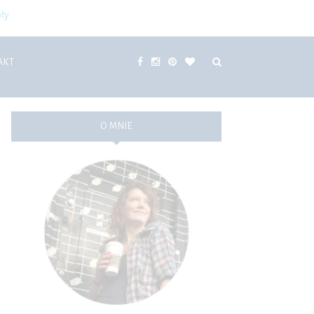
ły
AKT
O MNIE