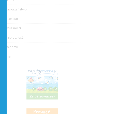
Macierzyństwo
Ojcostwo
Aktualności
Niepłodność
Do domu
Inne