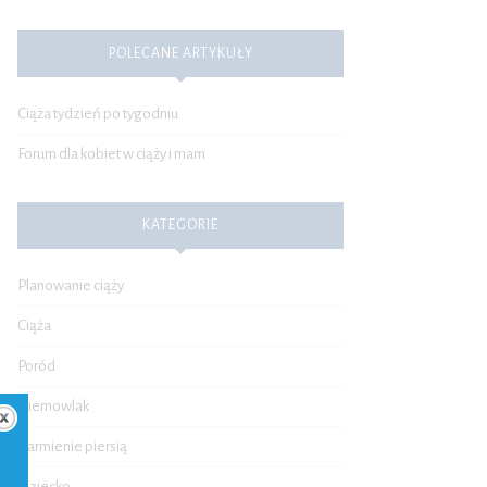
POLECANE ARTYKUŁY
Ciąża tydzień po tygodniu
Forum dla kobiet w ciąży i mam
KATEGORIE
Planowanie ciąży
Ciąża
Poród
Niemowlak
Karmienie piersią
Dziecko