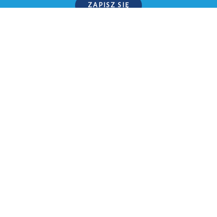
ZAPISZ SIĘ
P.S. W każdej chwili możesz wypisać się z kursu.