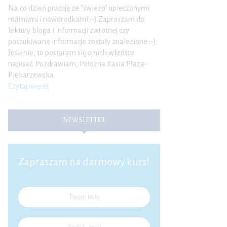
Na co dzień pracuję ze "świeżo" upieczonymi
mamami i noworodkami :-) Zapraszam do
lektury bloga i informacji zwrotnej czy
poszukiwane informacje zostały znalezione :-)
Jeśli nie, to postaram się o nich wkrótce
napisać. Pozdrawiam, Położna Kasia Płaza-
Piekarzewska
Czytaj więcej
NEWSLETTER
Zapraszam na darmowy kurs!