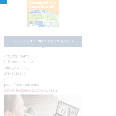
SZKOŁA RODZENIA Z POŁOŻNĄ KASIĄ
Przyszła mamo,
Jeśli potrzebujesz
zdobyć wiedzę,
zyskać spokój
i
poczuć moc rodzenia.
Szkoły Rodzenia z położną Kasią
.