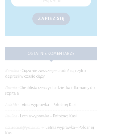
ZAPISZ SIĘ
OSTATNIE KOMENTARZE
Ciąża nie zawsze jest radością czyli o
Karolina
-
depresji w czasie ciąży
Checklista rzeczy dla dziecka i dla mamy do
Dorota
-
szpitala
Letnia wyprawka – Położnej Kasi
Asia Mi
-
Letnia wyprawka – Położnej Kasi
Paulina
-
Letnia wyprawka – Położnej
ola.wacuaf@gmail.com
-
Kasi