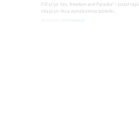
Pill at 50: Sex, Freedom and Paradox” i został nap
okazji 50-lecia wynalezienia tabletki…
25-07-2010
|
0 Komentarzy