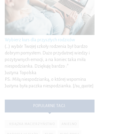
Wybierz kurs dla przyszłych rodziców
(…) wybór Twojej szkoły rodzenia był bardzo
dobrym pomysłem. Dużo przydatnej wiedzy i
pozytywnych emocji, a na koniec taka miła
niespodzianka. Dziękuję bardzo :*
Justyna Topolska
P.S.: Miłą niespodzianką, o której wspomina
Justyna była paczka niespodzianka. [/su_quote]
POPULARNE TAGI:
. KSIĄŻKA MACIERZYŃSTWO
ANIELNO