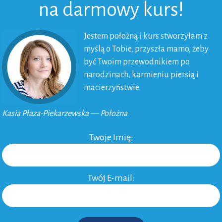
na darmowy kurs!
Jestem położną i kurs stworzyłam z
myślą o Tobie, przyszła mamo, żeby
być Twoim przewodnikiem po
narodzinach, karmieniu piersią i
macierzyństwie.
Kasia Płaza-Piekarzewska — Położna
Twoje Imię:
Twój E-mail: