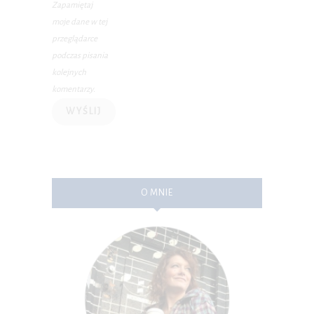
Zapamiętaj
moje dane w tej
przeglądarce
podczas pisania
kolejnych
komentarzy.
O MNIE