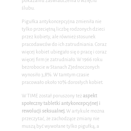
pokazaniu zaświadczenia o wzięciu
ślubu.
Pigułka antykoncepcyjna zmieniła nie
tylko przeciętną liczbę rodzonych dzieci
przez kobiety, ale również stosunek
pracodawców do ich zatrudniania. Coraz
więcej kobiet ubiegało się o pracę i coraz
więcej firm je zatrudniało. W 1966 roku
bezrobocie w Stanach Zjednoczonych
wynosiło 3,8%. W tamtym czasie
pracowało około 10% dorosłych kobiet.
W TIME został poruszony też
aspekt
społeczny tabletki antykoncepcyjnej i
rewolucji seksualnej.
W artykule można
przeczytać, że zachodzące zmiany nie
muszą być wywołane tylko pigułką, a