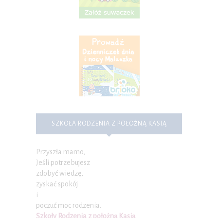
SZKOŁA RODZENIA Z POŁOŻNĄ KASIĄ
Przyszła mamo,
Jeśli potrzebujesz
zdobyć wiedzę,
zyskać spokój
i
poczuć moc rodzenia.
Szkoły Rodzenia z położną Kasią
.