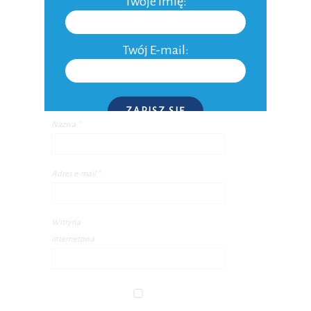
Twoje Imię:
Twój E-mail:
ZAPISZ SIĘ
Nazwa
*
P.S. W każdej chwili możesz wypisać się z kursu.
Adres e-mail
*
Witryna
internetowa