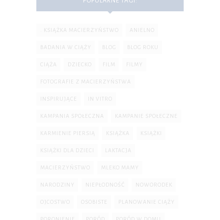
POPULARNE TAGI:
. KSIĄŻKA MACIERZYŃSTWO
ANIELNO
BADANIA W CIĄŻY
BLOG
BLOG ROKU
CIĄŻA
DZIECKO
FILM
FILMY
FOTOGRAFIE Z MACIERZYŃSTWA
INSPIRUJĄCE
IN VITRO
KAMPANIA SPOŁECZNA
KAMPANIE SPOŁECZNE
KARMIENIE PIERSIĄ
KSIĄŻKA
KSIĄŻKI
KSIĄŻKI DLA DZIECI
LAKTACJA
MACIERZYŃSTWO
MLEKO MAMY
NARODZINY
NIEPŁODNOŚĆ
NOWORODEK
OJCOSTWO
OSOBISTE
PLANOWANIE CIĄŻY
PORONIENIE
PORÓD
PORÓD W DOMU