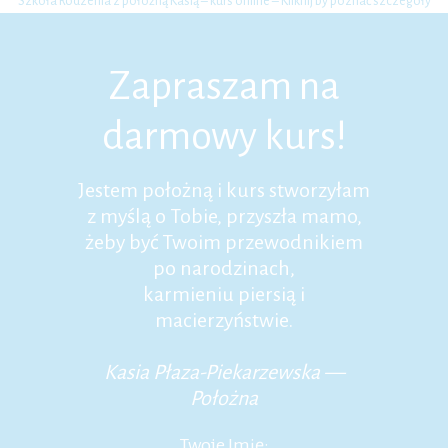
Szkoła Rodzenia z położną Kasią – kurs online – Kliknij by poznać szczegóły
Zapraszam na
darmowy kurs!
Jestem położną i kurs stworzyłam
z myślą o Tobie, przyszła mamo,
żeby być Twoim przewodnikiem
po narodzinach,
karmieniu piersią i
macierzyństwie.
Kasia Płaza-Piekarzewska —
Położna
Twoje Imię: