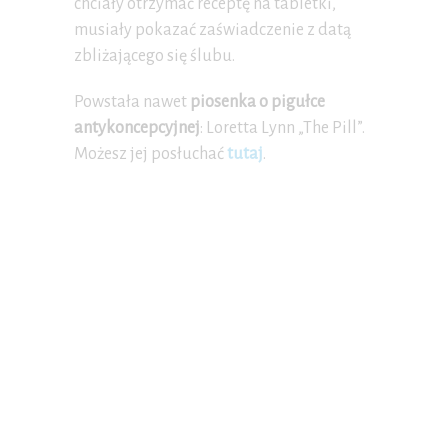
chciały otrzymać receptę na tabletki,
musiały pokazać zaświadczenie z datą
zbliżającego się ślubu.
Powstała nawet
piosenka o pigułce
antykoncepcyjnej
: Loretta Lynn „The Pill”.
Możesz jej posłuchać
tutaj
.