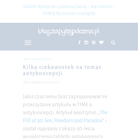
Szkoła Rodzenia z położną Kasią – kurs online –
Kliknij by poznać szczegóły
ANTYKOCEPCJA
Kilka ciekawostek na temat
antykoncepcji
Data wpisu 25-07-2010
Jakiś czas temu brat zaproponował mi
przeczytanie artykułu w TIME o
antykoncepcji. Artykuł nosił tytuł: „
The
Pill at 50: Sex, Freedom and Paradox
” i
został napisany z okazji 50-lecia
wynalezienia tabletki antykoncepcji.