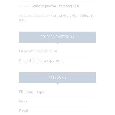
Letnia wyprawka – Położnej Kasi
Paulina
-
Letnia wyprawka – Położnej
ola.wacuaf@gmail.com
-
Kasi
POLECANE ARTYKUŁY
Ciąża tydzień po tygodniu
Forum dla kobiet w ciąży i mam
KATEGORIE
Planowanie ciąży
Ciąża
Poród