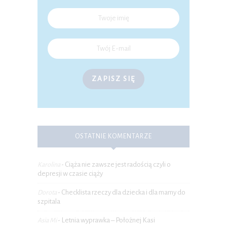
ZAPISZ SIĘ
OSTATNIE KOMENTARZE
Ciąża nie zawsze jest radością czyli o
Karolina
-
depresji w czasie ciąży
Checklista rzeczy dla dziecka i dla mamy do
Dorota
-
szpitala
Letnia wyprawka – Położnej Kasi
Asia Mi
-