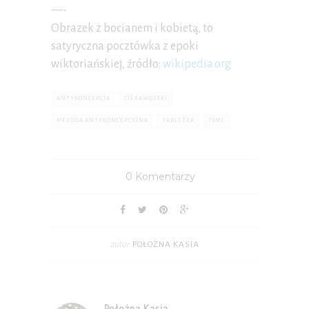
—-
Obrazek z bocianem i kobietą, to
satyryczna pocztówka z epoki
wiktoriańskiej, źródło:
wikipedia.org
ANTYKONCEPCJA
CIEKAWOSTKI
METODA ANTYKONCEPCYJNA
TABLETKA
TIME
0 Komentarzy
autor
POŁOŻNA KASIA
Położna Kasia