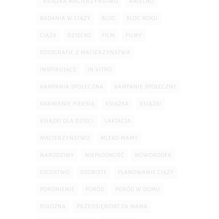
. KSIĄŻKA MACIERZYŃSTWO
ANIELNO
BADANIA W CIĄŻY
BLOG
BLOG ROKU
CIĄŻA
DZIECKO
FILM
FILMY
FOTOGRAFIE Z MACIERZYŃSTWA
INSPIRUJĄCE
IN VITRO
KAMPANIA SPOŁECZNA
KAMPANIE SPOŁECZNE
KARMIENIE PIERSIĄ
KSIĄŻKA
KSIĄŻKI
KSIĄŻKI DLA DZIECI
LAKTACJA
MACIERZYŃSTWO
MLEKO MAMY
NARODZINY
NIEPŁODNOŚĆ
NOWORODEK
OJCOSTWO
OSOBISTE
PLANOWANIE CIĄŻY
PORONIENIE
PORÓD
PORÓD W DOMU
POŁOŻNA
PRZEDSIĘBIORCZA MAMA