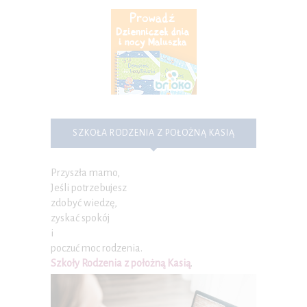
SZKOŁA RODZENIA Z POŁOŻNĄ KASIĄ
Przyszła mamo,
Jeśli potrzebujesz
zdobyć wiedzę,
zyskać spokój
i
poczuć moc rodzenia.
Szkoły Rodzenia z położną Kasią
.