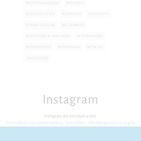
RECENZJA KSIĄŻKI
RECENZJE
RODZICIELSTWO
ROZMOWA
ROZMOWY
STRATA DZIECKA
WCZEŚNIAK
WSPÓŁPRACA LANSINOH
WYCHOWANIE
WYDARZENIA
WYPRAWKA
WYWIAD
ZNALEZISKA
Instagram
Instagram did not return a 200.
Szkoła Rodzenia z położną Kasią – kurs online – Kliknij by poznać szczegóły