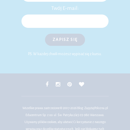
Twój E-mail:
ZAPISZ SIĘ
P.S. W każdej chwili możesz wypisać się z kursu.
Wszelkie prawa zastrzeżone © 2007-2026
Blog.ZapytajPolozna.pl
Educentrum Sp. z o.o. ul. Św. Patryka 2/45 03-980 Warszawa.
Używamy plików cookies, aby ułatwić Ci korzystanie z naszego
serwisu oraz do celów statystycznych. Jeśli nie blokujesz tych