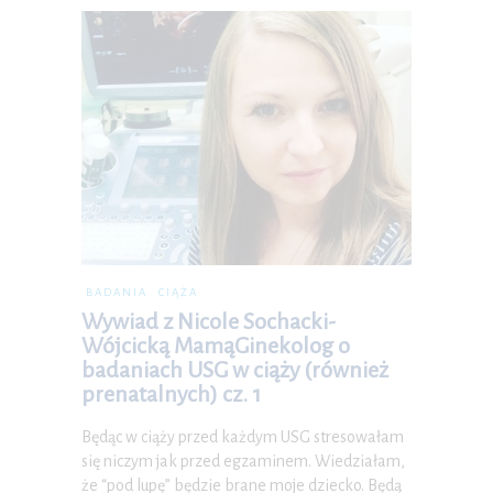
BADANIA
CIĄŻA
Wywiad z Nicole Sochacki-
Wójcicką MamąGinekolog o
badaniach USG w ciąży (również
prenatalnych) cz. 1
Będąc w ciąży przed każdym USG stresowałam
się niczym jak przed egzaminem. Wiedziałam,
że “pod lupę” będzie brane moje dziecko. Będą