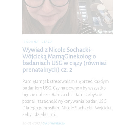
BADANA
CIĄŻA
Wywiad z Nicole Sochacki-
Wójcicką MamąGinekolog o
badaniach USG w ciąży (również
prenatalnych) cz. 2
Pamiętam jak stresowałam się przed każdym
badaniem USG. Czy na pewno aby wszystko
będzie dobrze. Bardzo chciałam, żebyście
poznali zasadność wykonywania badań USG.
Dlatego poprosiłam Nicole Sochacki- Wójcicką,
żeby udzieliła mi…
26-03-2017
|
0 Komentarzy