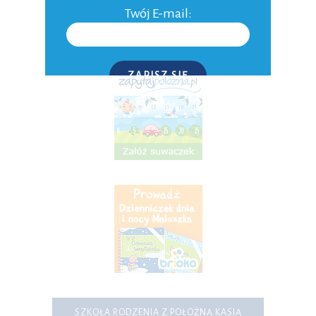
Twój E-mail:
Do domu
Inne
ZAPISZ SIĘ
P.S. W każdej chwili możesz wypisać się z kursu.
SZKOŁA RODZENIA Z POŁOŻNĄ KASIĄ