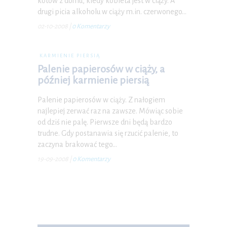
kotów z domu, kiedy kobieta jest w ciąży. A
drugi picia alkoholu w ciąży m.in. czerwonego…
02-10-2008
|
0 Komentarzy
KARMIENIE PIERSIĄ
Palenie papierosów w ciąży, a
później karmienie piersią
Palenie papierosów w ciąży. Z nałogiem
najlepiej zerwać raz na zawsze. Mówiąc sobie
od dziś nie palę. Pierwsze dni będą bardzo
trudne. Gdy postanawia się rzucić palenie, to
zaczyna brakować tego…
19-09-2008
|
0 Komentarzy