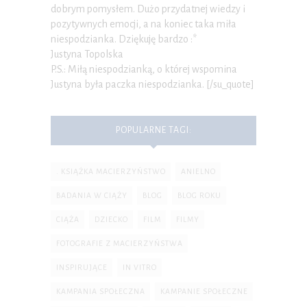
dobrym pomysłem. Dużo przydatnej wiedzy i
pozytywnych emocji, a na koniec taka miła
niespodzianka. Dziękuję bardzo :*
Justyna Topolska
P.S.: Miłą niespodzianką, o której wspomina
Justyna była paczka niespodzianka. [/su_quote]
POPULARNE TAGI:
. KSIĄŻKA MACIERZYŃSTWO
ANIELNO
BADANIA W CIĄŻY
BLOG
BLOG ROKU
CIĄŻA
DZIECKO
FILM
FILMY
FOTOGRAFIE Z MACIERZYŃSTWA
INSPIRUJĄCE
IN VITRO
KAMPANIA SPOŁECZNA
KAMPANIE SPOŁECZNE