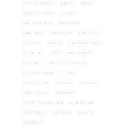
KARMIENIE PIERSIĄ
KSIĄŻKA
KSIĄŻKI
KSIĄŻKI DLA DZIECI
LAKTACJA
MACIERZYŃSTWO
MLEKO MAMY
NARODZINY
NIEPŁODNOŚĆ
NOWORODEK
OJCOSTWO
OSOBISTE
PLANOWANIE CIĄŻY
PORONIENIE
PORÓD
PORÓD W DOMU
POŁOŻNA
PRZEDSIĘBIORCZA MAMA
RECENZJA KSIĄŻKI
RECENZJE
RODZICIELSTWO
ROZMOWA
ROZMOWY
STRATA DZIECKA
WCZEŚNIAK
WSPÓŁPRACA LANSINOH
WYCHOWANIE
WYDARZENIA
WYPRAWKA
WYWIAD
ZNALEZISKA