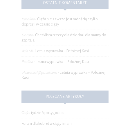
OSTATNIE KOMENTARZE
Ciąża nie zawsze jest radością czyli o
Karolina
-
depresji w czasie ciąży
Checklista rzeczy dla dziecka i dla mamy do
Dorota
-
szpitala
Letnia wyprawka – Położnej Kasi
Asia Mi
-
Letnia wyprawka – Położnej Kasi
Paulina
-
Letnia wyprawka – Położnej
ola.wacuaf@gmail.com
-
Kasi
POLECANE ARTYKUŁY
Ciąża tydzień po tygodniu
Forum dla kobiet w ciąży i mam