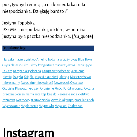
pozytywnych emocji, a na koniec taka miła
niespodzianka. Dziękuję bardzo :*
Justyna Topolska
P.S.: Miłą niespodzianką, o której wspomina
Justyna była paczka niespodzianka. [/su_quote]
Popularne tagi:
. książka macierzyństwo
Anielno
badania w ciąży
blog
Blog Roku
Ciąża
dziecko
Film
Filmy
fotografie z macierzyństwa
Inspirujące
in vitro
Kampania społeczna
Kampanie społeczne
karmienie
piersią
książka
Książki
książki dla dzieci
laktacja
Macierzyństwo
mleko mamy
Narodziny
niepłodność
Noworodek
Ojcostwo
Osobiste
Planowanie ciąży
Poronienie
Poród
Poród w domu
Położna
przedsiębiorcza mama
recenzja książki
Recenzje
rodzicielstwo
rozmowa
Rozmowy
strata dziecka
Wcześniak
współpraca lansinoh
Wychowanie
Wydarzenia
Wyprawka
Wywiad
Znaleziska
Instagram