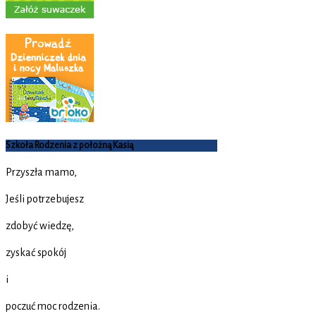
Szkoła Rodzenia z położną Kasią
Przyszła mamo,
Jeśli potrzebujesz
zdobyć wiedzę,
zyskać spokój
i
poczuć moc rodzenia.