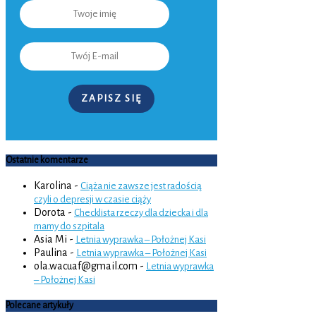
ZAPISZ SIĘ
Ostatnie komentarze
Karolina
-
Ciąża nie zawsze jest radością
czyli o depresji w czasie ciąży
Dorota
-
Checklista rzeczy dla dziecka i dla
mamy do szpitala
Asia Mi
-
Letnia wyprawka – Położnej Kasi
Paulina
-
Letnia wyprawka – Położnej Kasi
ola.wacuaf@gmail.com
-
Letnia wyprawka
– Położnej Kasi
Polecane artykuły