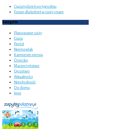
Ciąża tydzień po tygodniu
Forum dla kobiet w ciąży i mam
Kategorie
Planowanie ciąży
Ciąża
Poród
Niemowlak
Karmienie piersią
Dziecko
Macierzyństwo
Ojcostwo
Aktualności
Niepłodność
Do domu
Inne