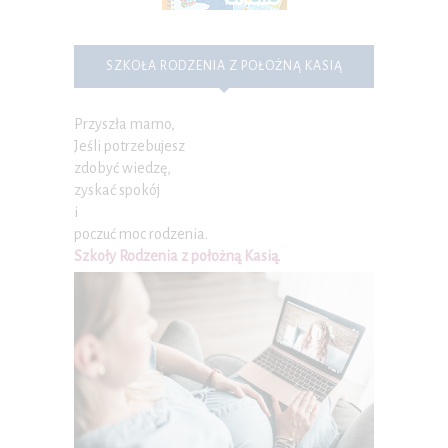
SZKOŁA RODZENIA Z POŁOŻNĄ KASIĄ
Przyszła mamo,
Jeśli potrzebujesz
zdobyć wiedzę,
zyskać spokój
i
poczuć moc rodzenia.
Szkoły Rodzenia z położną Kasią
.