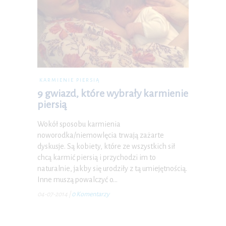
KARMIENIE PIERSIĄ
9 gwiazd, które wybrały karmienie
piersią
Wokół sposobu karmienia
noworodka/niemowlęcia trwają zażarte
dyskusje. Są kobiety, które ze wszystkich sił
chcą karmić piersią i przychodzi im to
naturalnie, jakby się urodziły z tą umiejętnością.
Inne muszą powalczyć o…
04-07-2014
|
0 Komentarzy