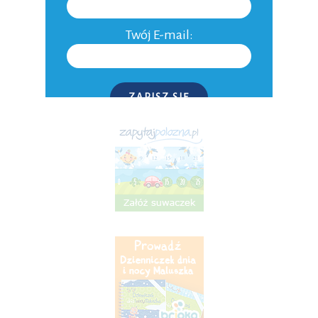
Aktualności
Twój E-mail:
Niepłodność
Do domu
Inne
ZAPISZ SIĘ
P.S. W każdej chwili możesz wypisać się z kursu.