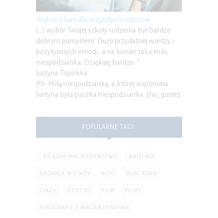
Wybierz kurs dla przyszłych rodziców
(…) wybór Twojej szkoły rodzenia był bardzo
dobrym pomysłem. Dużo przydatnej wiedzy i
pozytywnych emocji, a na koniec taka miła
niespodzianka. Dziękuję bardzo :*
Justyna Topolska
P.S.: Miłą niespodzianką, o której wspomina
Justyna była paczka niespodzianka. [/su_quote]
POPULARNE TAGI:
. KSIĄŻKA MACIERZYŃSTWO
ANIELNO
BADANIA W CIĄŻY
BLOG
BLOG ROKU
CIĄŻA
DZIECKO
FILM
FILMY
FOTOGRAFIE Z MACIERZYŃSTWA