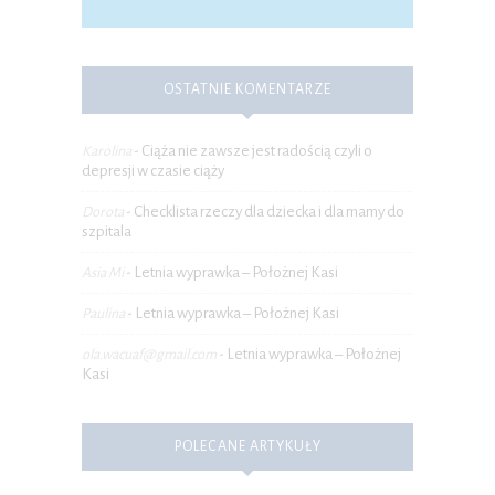
OSTATNIE KOMENTARZE
Ciąża nie zawsze jest radością czyli o
Karolina
-
depresji w czasie ciąży
Checklista rzeczy dla dziecka i dla mamy do
Dorota
-
szpitala
Letnia wyprawka – Położnej Kasi
Asia Mi
-
Letnia wyprawka – Położnej Kasi
Paulina
-
Letnia wyprawka – Położnej
ola.wacuaf@gmail.com
-
Kasi
POLECANE ARTYKUŁY