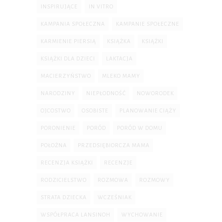
INSPIRUJĄCE
IN VITRO
KAMPANIA SPOŁECZNA
KAMPANIE SPOŁECZNE
KARMIENIE PIERSIĄ
KSIĄŻKA
KSIĄŻKI
KSIĄŻKI DLA DZIECI
LAKTACJA
MACIERZYŃSTWO
MLEKO MAMY
NARODZINY
NIEPŁODNOŚĆ
NOWORODEK
OJCOSTWO
OSOBISTE
PLANOWANIE CIĄŻY
PORONIENIE
PORÓD
PORÓD W DOMU
POŁOŻNA
PRZEDSIĘBIORCZA MAMA
RECENZJA KSIĄŻKI
RECENZJE
RODZICIELSTWO
ROZMOWA
ROZMOWY
STRATA DZIECKA
WCZEŚNIAK
WSPÓŁPRACA LANSINOH
WYCHOWANIE