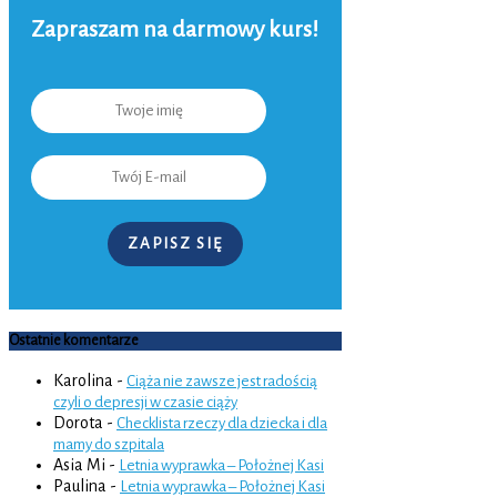
Zapraszam na darmowy kurs!
ZAPISZ SIĘ
Ostatnie komentarze
Karolina
-
Ciąża nie zawsze jest radością
czyli o depresji w czasie ciąży
Dorota
-
Checklista rzeczy dla dziecka i dla
mamy do szpitala
Asia Mi
-
Letnia wyprawka – Położnej Kasi
Paulina
-
Letnia wyprawka – Położnej Kasi