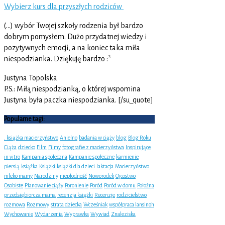
Wybierz kurs dla przyszłych rodziców
(…) wybór Twojej szkoły rodzenia był bardzo
dobrym pomysłem. Dużo przydatnej wiedzy i
pozytywnych emocji, a na koniec taka miła
niespodzianka. Dziękuję bardzo :*
Justyna Topolska
P.S.: Miłą niespodzianką, o której wspomina
Justyna była paczka niespodzianka. [/su_quote]
Popularne tagi:
. książka macierzyństwo
Anielno
badania w ciąży
blog
Blog Roku
Ciąża
dziecko
Film
Filmy
fotografie z macierzyństwa
Inspirujące
in vitro
Kampania społeczna
Kampanie społeczne
karmienie
piersią
książka
Książki
książki dla dzieci
laktacja
Macierzyństwo
mleko mamy
Narodziny
niepłodność
Noworodek
Ojcostwo
Osobiste
Planowanie ciąży
Poronienie
Poród
Poród w domu
Położna
przedsiębiorcza mama
recenzja książki
Recenzje
rodzicielstwo
rozmowa
Rozmowy
strata dziecka
Wcześniak
współpraca lansinoh
Wychowanie
Wydarzenia
Wyprawka
Wywiad
Znaleziska