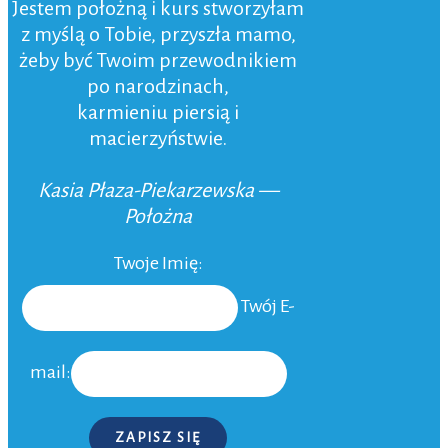
Jestem położną i kurs stworzyłam
z myślą o Tobie, przyszła mamo,
żeby być Twoim przewodnikiem
po narodzinach,
karmieniu piersią i
macierzyństwie.
Kasia Płaza-Piekarzewska —
Położna
Twoje Imię:
Twój E-
mail:
ZAPISZ SIĘ