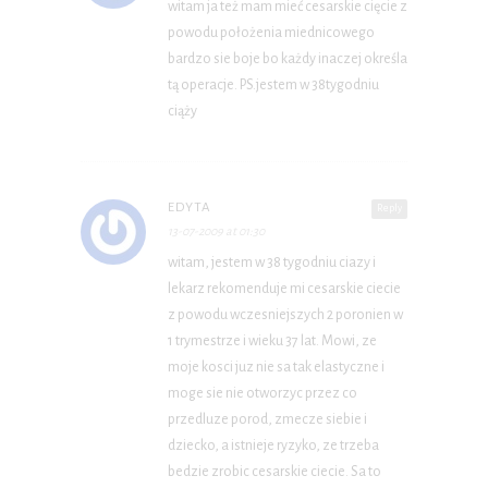
witam ja też mam mieć cesarskie cięcie z
powodu położenia miednicowego
bardzo sie boje bo każdy inaczej określa
tą operacje. PS.jestem w 38tygodniu
ciąży
EDYTA
Reply
13-07-2009 at 01:30
witam, jestem w 38 tygodniu ciazy i
lekarz rekomenduje mi cesarskie ciecie
z powodu wczesniejszych 2 poronien w
1 trymestrze i wieku 37 lat. Mowi, ze
moje kosci juz nie sa tak elastyczne i
moge sie nie otworzyc przez co
przedluze porod, zmecze siebie i
dziecko, a istnieje ryzyko, ze trzeba
bedzie zrobic cesarskie ciecie. Sa to