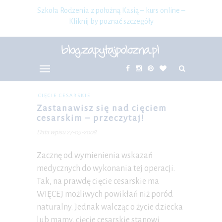
Szkoła Rodzenia z położną Kasią – kurs online –
Kliknij by poznać szczegóły
CIĘCIE CESARSKIE
Zastanawisz się nad cięciem
cesarskim – przeczytaj!
Data wpisu 27-09-2008
Zacznę od wymienienia wskazań
medycznych do wykonania tej operacji.
Tak, na prawdę cięcie cesarskie ma
WIĘCEJ możliwych powikłań niż poród
naturalny. Jednak walcząc o życie dziecka
lub mamy, cięcie cesarskie stanowi