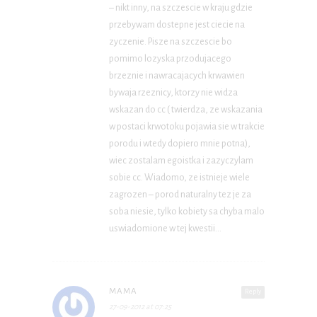
– nikt inny, na szczescie w kraju gdzie
przebywam dostepne jest ciecie na
zyczenie. Pisze na szczescie bo
pomimo lozyska przodujacego
brzeznie i nawracajacych krwawien
bywaja rzeznicy, ktorzy nie widza
wskazan do cc ( twierdza, ze wskazania
w postaci krwotoku pojawia sie w trakcie
porodu i wtedy dopiero mnie potna),
wiec zostalam egoistka i zazyczylam
sobie cc. Wiadomo, ze istnieje wiele
zagrozen – porod naturalny tez je za
soba niesie, tylko kobiety sa chyba malo
uswiadomione w tej kwestii…
MAMA
Reply
27-09-2012 at 07:25