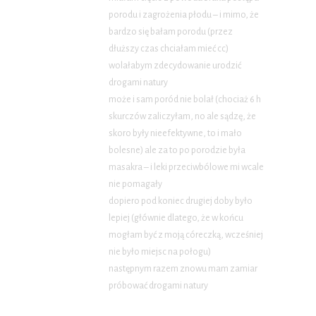
porodu i zagrożenia płodu – i mimo, że
bardzo się bałam porodu (przez
dłuższy czas chciałam mieć cc)
wolałabym zdecydowanie urodzić
drogami natury
może i sam poród nie bolał (chociaż 6 h
skurczów zaliczyłam, no ale sądzę, że
skoro były nieefektywne, to i mało
bolesne) ale za to po porodzie była
masakra – i leki przeciwbólowe mi wcale
nie pomagały
dopiero pod koniec drugiej doby było
lepiej (głównie dlatego, że w końcu
mogłam być z moją córeczką, wcześniej
nie było miejsc na połogu)
następnym razem znowu mam zamiar
próbować drogami natury