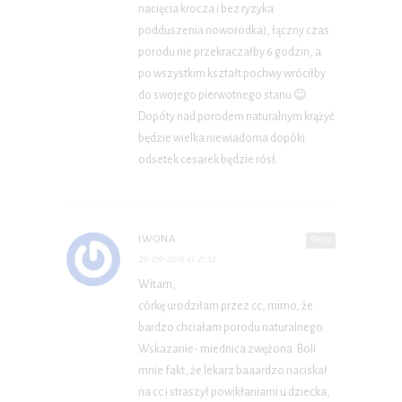
nacięcia krocza i bez ryzyka
podduszenia noworodka), łączny czas
porodu nie przekraczałby 6 godzin, a
po wszystkim kształt pochwy wróciłby
do swojego pierwotnego stanu 😉
Dopóty nad porodem naturalnym krążyć
będzie wielka niewiadoma dopóki
odsetek cesarek będzie rósł.
IWONA
Reply
29-09-2015 at 21:12
Witam,
córkę urodziłam przez cc, mimo, że
bardzo chciałam porodu naturalnego.
Wskazanie- miednica zwężona. Boli
mnie fakt, że lekarz baaardzo naciskał
na cc i straszył powikłaniami u dziecka,