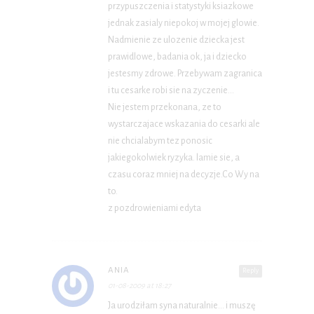
przypuszczenia i statystyki ksiazkowe
jednak zasialy niepokoj w mojej glowie.
Nadmienie ze ulozenie dziecka jest
prawidlowe, badania ok, ja i dziecko
jestesmy zdrowe. Przebywam zagranica
i tu cesarke robi sie na zyczenie…
Nie jestem przekonana, ze to
wystarczajace wskazania do cesarki ale
nie chcialabym tez ponosic
jakiegokolwiek ryzyka. lamie sie, a
czasu coraz mniej na decyzje.Co Wy na
to.
z pozdrowieniami edyta
ANIA
Reply
01-08-2009 at 18:27
Ja urodziłam syna naturalnie… i muszę