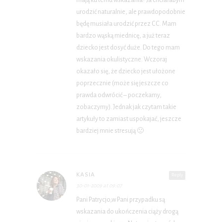
urodzić naturalnie, ale prawdopodobnie
będę musiała urodzić przez CC. Mam
bardzo wąską miednicę, a już teraz
dziecko jest dosyć duże. Do tego mam
wskazania okulistyczne. Wczoraj
okazało się, że dziecko jest ułożone
poprzecznie (może się jeszcze co
prawda odwrócić – poczekamy,
zobaczymy). Jednak jak czytam takie
artykuły to zamiast uspokajać, jeszcze
bardziej mnie stresują 🙁
KASIA
Reply
30-01-2009 at 09:07
Pani Patrycjo,w Pani przypadku są
wskazania do ukończenia ciąży drogą