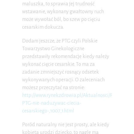
maluszka, to sprawia jej trudność
wstawanie, wykonany gwałtowny ruch
może wywołać ból, bo szew po cięciu
cesarskim dokucza.
Dodam jeszcze, że PTG czyli Polskie
Towarzystwo Ginekologiczne
przedstawiły rekomendacje kiedy należy
wykonać cięcie cesarskie. To ma za
zadanie zmniejszyć rosnący odsetek
wykonywanych operacji. O zaleceniach
możesz przeczytać na stronie:
http://www.rynekzdrowia.pl/Aktualnosci/Rekomenda
PTG-nie-naduzywac-ciecia-
cesarskiego-,1007,1.html
Poród naturalny nie jest prosty, ale kiedy
kobieta urodzi dziecko, to nagle ma