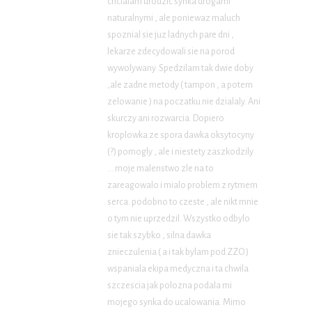
chcialam urodzic synka drogami
naturalnymi , ale poniewaz maluch
spoznial sie juz ladnych pare dni ,
lekarze zdecydowali sie na porod
wywolywany. Spedzilam tak dwie doby
,ale zadne metody ( tampon , a potem
zelowanie ) na poczatku nie dzialaly. Ani
skurczy ani rozwarcia. Dopiero
kroplowka ze spora dawka oksytocyny
(?) pomogly , ale i niestety zaszkodzily
… moje malenstwo zle na to
zareagowalo i mialo problem z rytmem
serca. podobno to czeste , ale nikt mnie
o tym nie uprzedzil. Wszystko odbylo
sie tak szybko , silna dawka
znieczulenia ( a i tak bylam pod ZZO )
wspaniala ekipa medyczna i ta chwila
szczescia jak polozna podala mi
mojego synka do ucalowania. Mimo