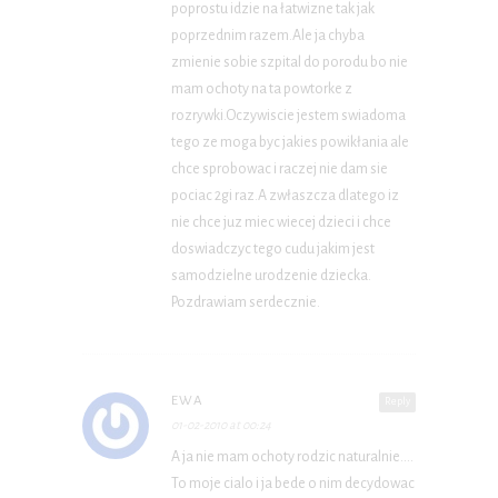
poprostu idzie na łatwizne tak jak
poprzednim razem.Ale ja chyba
zmienie sobie szpital do porodu bo nie
mam ochoty na ta powtorke z
rozrywki.Oczywiscie jestem swiadoma
tego ze moga byc jakies powikłania ale
chce sprobowac i raczej nie dam sie
pociac 2gi raz.A zwłaszcza dlatego iz
nie chce juz miec wiecej dzieci i chce
doswiadczyc tego cudu jakim jest
samodzielne urodzenie dziecka.
Pozdrawiam serdecznie.
EWA
Reply
01-02-2010 at 00:24
A ja nie mam ochoty rodzic naturalnie….
To moje cialo i ja bede o nim decydowac