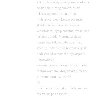
znieczulenia caly czas bylam swiadoma
co sie dzieje i moglam ^czuc^ jak
lekarze wyjmoja ze mnie moje
malenstwo; ale i tak mam poczucie
skradzionego macierzynstwa, a
wlasciwie tej jego pierwotnej czesci jaka
jest trud porodu. Mam nadzieje ze
nasze drugie dziecko bedzie mialo
szanse urodzic sie juz normalnie, jesli
bedzie to tylko mozliwe i sytuacja sie
nie powtorzy.
ale poki co musze sie nacieszyc miom
malym skarbem , ktory swiata ( i raczek
)poza mama nie widzi . 🙂
P.S
przepraszam za brak polskich znakow,
mieszkam poza krajem.