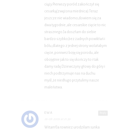
ciąży.Pierwszy poród zakończył się
cesarką(zwężona miednica).Teraz
jeszcze nie wiadomo,dowiem się za
dwa tygodnie,ale cesarskie cięcie to nic
strasznego.Ja doszłam do siebie
bardzo szybko,bez żadnych powikłań i
bólu,dlatego z jednej strony wolałabym
cięcie,poniweż boję się porodu,ale
obojętnie jak to się skończy to i tak
damy radę.Dziewczyny głowy do góry i
niech podtrzymuje nas na duchu
myśl,że niedługo przytulimy nasze
maleństwa.
EWA
Reply
26-08-2009 at 21:36
Witam!Ja rowniez urodzilam synka