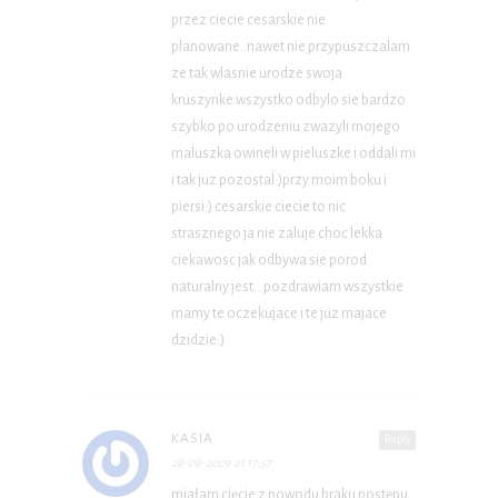
przez ciecie cesarskie nie
planowane..nawet nie przypuszczalam
ze tak wlasnie urodze swoja
kruszynke.wszystko odbylo sie bardzo
szybko po urodzeniu zwazyli mojego
maluszka owineli w pieluszke i oddali mi
i tak juz pozostal:)przy moim boku i
piersi:) cesarskie ciecie to nic
strasznego ja nie zaluje choc lekka
ciekawosc jak odbywa sie porod
naturalny jest…pozdrawiam wszystkie
mamy te oczekujace i te juz majace
dzidzie:)
KASIA
Reply
28-08-2009 at 17:57
miałam cięcie z powodu braku postępu