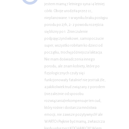
jestem mamą 7 letniego syna i 4 letniej
córki. Oboje urodziła przez cc,
nieplanowane: 1 w wyniku braku postępu
porodu po 27h, 2- z powodu rozejścia
się blizny po 1. Znieczulenie
podpajęczynówkowe, samopoczucie
super, wszystko robiłam ko dzieci od
początku, trochę późniejsza laktacja.
Nie mam doświadczenia innego
porodu, ale znam kobiety, które po
fizjologicznych czuły się i
funkcjonowały fatalnie! nie jest tak źle,
a jakikolwiek trud związany z porodem
(niezależnie od sposobu
rozwiązania)rekompensuje ten cud,
który rośnie i dostarcza mnóstwa
emocji, nie zawsze pozytywnych! ale
WARTO i Pięknie być mamą, zwłaszcza
kiedy usłyszysz KOCHAM CIĘ! Wiem,