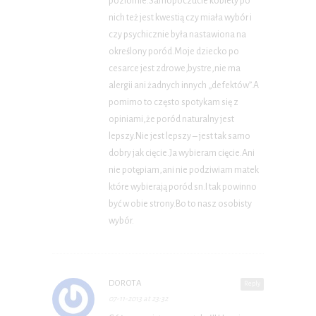
poziomie.Samopoczucie kobiety po
nich też jest kwestią czy miała wybór i
czy psychicznie była nastawiona na
określony poród.Moje dziecko po
cesarce jest zdrowe,bystre,nie ma
alergii ani żadnych innych „defektów”.A
pomimo to często spotykam się z
opiniami,że poród naturalny jest
lepszy.Nie jest lepszy – jest tak samo
dobry jak cięcie.Ja wybieram cięcie.Ani
nie potępiam,ani nie podziwiam matek
które wybierają poród sn.I tak powinno
być w obie strony.Bo to nasz osobisty
wybór.
DOROTA
Reply
07-11-2013 at 23:32