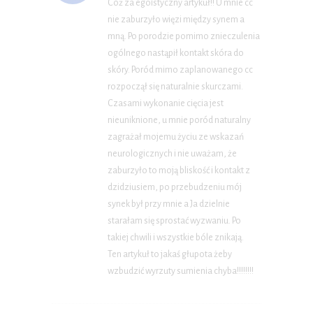
Cóż za egoistyczny artykuł!! U mnie cc
nie zaburzyło więzi między synem a
mną. Po porodzie pomimo znieczulenia
ogólnego nastąpił kontakt skóra do
skóry. Poród mimo zaplanowanego cc
rozpoczął się naturalnie skurczami.
Czasami wykonanie cięcia jest
nieuniknione, u mnie poród naturalny
zagrażał mojemu życiu ze wskazań
neurologicznych i nie uważam, że
zaburzyło to moją bliskość i kontakt z
dzidziusiem, po przebudzeniu mój
synek był przy mnie a Ja dzielnie
starałam się sprostać wyzwaniu. Po
takiej chwili i wszystkie bóle znikają.
Ten artykuł to jakaś głupota żeby
wzbudzić wyrzuty sumienia chyba!!!!!!!!