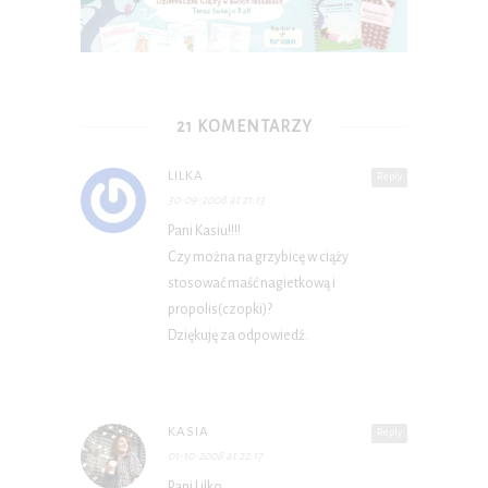
21 KOMENTARZY
LILKA
Reply
30-09-2008 at 21:13
Pani Kasiu!!!!
Czy można na grzybicę w ciąży
stosować maść nagietkową i
propolis(czopki)?
Dziękuję za odpowiedź.
KASIA
Reply
01-10-2008 at 22:17
Pani Lilko,