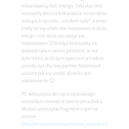
niesamowitą ilość energii. Taki stan jest
niezwykły jeszcze kilkanaście minut temu
rodząca krzyczała: „nie dam rady”, a teraz
kiedy jej się udało ma niesamowicie dużo
energii i nie może nacieszyć się
maleństwem 🙂 Kiedyś koleżanka mi
powiedziała o swoim porodzie, że nie
było lekko, że dużym oparciem w trakcie
porodu był dla niej partner. Natomiast
uczucie jak się urodzi dziecko jest
niesamowite. 🙂
P.S. Wskazania do cięcia cesarskiego
omówiłam również w swoim poradniku.
Możesz przeczytać fragment o tym na
stronie:
http://wzorowamama.pl/ciecie_cesarskie.html