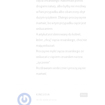
cięcia cesarskiego. Natomiast poród
drogami natury, albo byłby nie możliwy
w Pani przypadku albo obarczony zbyt
dużym ryzykiem. Dlatego proszę się nie
martwić, bo w tym przypadku cięcie jest
wskazaniem.
A artykuł jest skierowany do kobiet,
które „chcą” cięcia cesarskiego, choć nie
mają wskazań.
Proszę nie mylić cięcia cesarskiego ze
wskazań z cięciem cesarskim na tzw.
„życzenie”.
Pozdrawiam serdecznie i proszę się nie
martwić.
KINGUSIA
Reply
13-05-2009 at 12:14