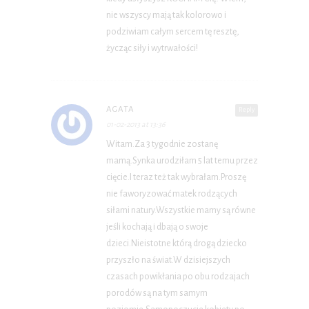
nie wszyscy mają tak kolorowo i
podziwiam całym sercem tę resztę,
życząc siły i wytrwałości!
AGATA
Reply
01-02-2013 at 13:36
Witam.Za 3 tygodnie zostanę
mamą.Synka urodziłam 5 lat temu przez
cięcie.I teraz też tak wybrałam.Proszę
nie faworyzować matek rodzących
siłami natury.Wszystkie mamy są równe
jeśli kochają i dbają o swoje
dzieci.Nieistotne którą drogą dziecko
przyszło na świat.W dzisiejszych
czasach powikłania po obu rodzajach
porodów są na tym samym