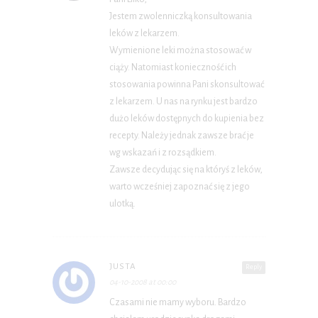
Jestem zwolenniczką konsultowania
leków z lekarzem.
Wymienione leki można stosować w
ciąży. Natomiast konieczność ich
stosowania powinna Pani skonsultować
z lekarzem. U nas na rynku jest bardzo
dużo leków dostępnych do kupienia bez
recepty. Należy jednak zawsze brać je
wg wskazań i z rozsądkiem.
Zawsze decydując się na któryś z leków,
warto wcześniej zapoznać się z jego
ulotką.
JUSTA
Reply
04-10-2008 at 00:00
Czasami nie mamy wyboru. Bardzo