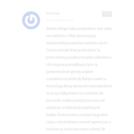
KRYSIA
Reply
05-10-2009 at 01:03
Witam.Moge tylko powiedziec tyle zeby
sie niektore z Was dziewczyny
zastanowiły powaznie nad tym czy to
Ciecie jest tak Wam potrzebne.Ja
przeszłam juz jedna cesarke 3 lata temu
i do tej pory pamiatka po tym sa
potworne bole głowy a takze
zasłabniecia niekiedy.Byłam nawet u
neurologa ktory wyraznie mi powiedział
ze to juz tak pewnie mi zostanie do
konca bo zadnej innej przyczyny nie
wykrył po zrobieniu kompletnych
badan.Teraz jestem w 40tym tygodniu
ciazy i znow lekarz na mnie wymusza cc
na ktore ja znow nie mam ochoty.On