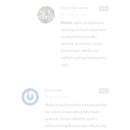
POŁOŻNA KASIA
Reply
08-11-2013 at 19:48
Doroto
cięcie cesarskie jest
operacją. Jeśli jest wykonane
na ratunek życia matki i
dziecka, to nie ma o czym
dyskutować. Wtedy jest
najlepszą drogą rozwiązania
ciąży.
KATARINA
Reply
09-08-2015 at 15:45
Myślę że każda kobieta zdecydowałaby
się na poród naturalny gdyby miała
pewność, że ten odbędzie się bez
żadnych komplikacji (w tym oksytocyny,