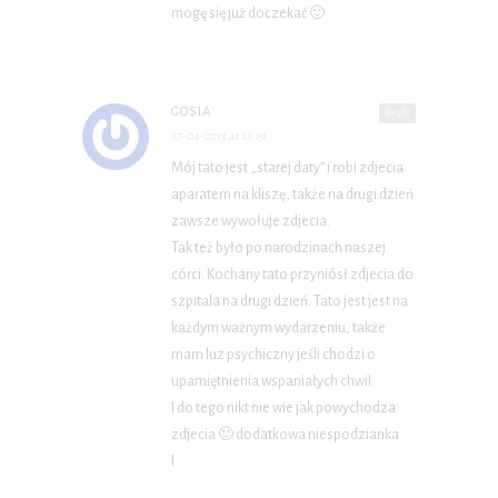
mogę się już doczekać 🙂
GOSIA
Reply
17-04-2013 at 12:19
Mój tato jest „starej daty” i robi zdjecia
aparatem na kliszę, także na drugi dzień
zawsze wywołuje zdjecia.
Tak też było po narodzinach naszej
córci. Kochany tato przyniósł zdjecia do
szpitala na drugi dzień. Tato jest jest na
każdym ważnym wydarzeniu, także
mam luz psychiczny jeśli chodzi o
upamiętnienia wspaniałych chwil.
I do tego nikt nie wie jak powychodza
zdjecia 🙂 dodatkowa niespodzianka
I