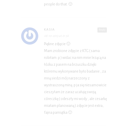
people do that. 🙂
KASIA
Reply
08-10-2013 at 21:56
Piękne zdjęcie 🙂
Mam zrobione zdjęcie z KTG ( sama
robiłam :p ) widac na nim mnie leżącą na
łóżku z pasem na brzuszku dzięki
któremu wykonywane było badanie , za
mną siedzi mój narzeczony z
wystraszoną miną :p ja się niesamowicie
cieszyłam że zaraz ucałuję swoją
córeczkę ( odeszły mi wody , ale cesarkę
miałam planowaną ) zdjęcie jest extra,
fajna pamiątka 🙂