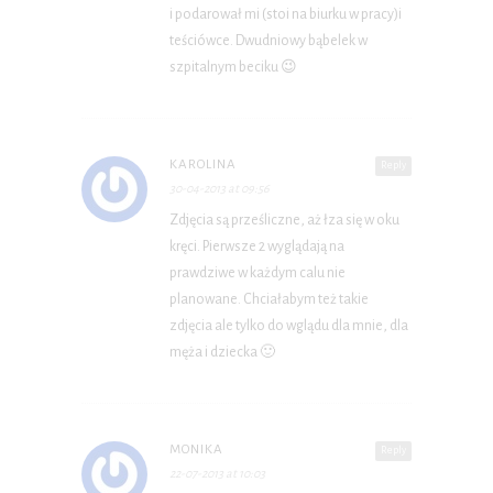
i podarował mi (stoi na biurku w pracy)i
teściówce. Dwudniowy bąbelek w
szpitalnym beciku 😉
KAROLINA
Reply
30-04-2013 at 09:56
Zdjęcia są prześliczne, aż łza się w oku
kręci. Pierwsze 2 wyglądają na
prawdziwe w każdym calu nie
planowane. Chciałabym też takie
zdjęcia ale tylko do wglądu dla mnie, dla
męża i dziecka 🙂
MONIKA
Reply
22-07-2013 at 10:03