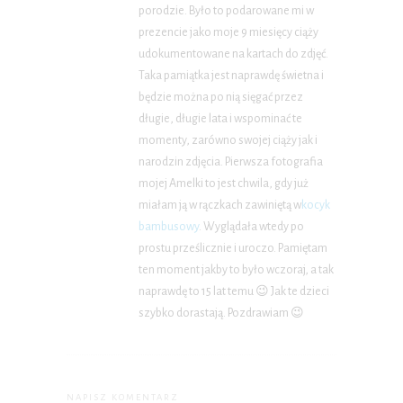
porodzie. Było to podarowane mi w
prezencie jako moje 9 miesięcy ciąży
udokumentowane na kartach do zdjęć.
Taka pamiątka jest naprawdę świetna i
będzie można po nią sięgać przez
długie, długie lata i wspominać te
momenty, zarówno swojej ciąży jak i
narodzin zdjęcia. Pierwsza fotografia
mojej Amelki to jest chwila, gdy już
miałam ją w rączkach zawiniętą w
kocyk
bambusowy
. Wyglądała wtedy po
prostu prześlicznie i uroczo. Pamiętam
ten moment jakby to było wczoraj, a tak
naprawdę to 15 lat temu 😉 Jak te dzieci
szybko dorastają. Pozdrawiam 😉
NAPISZ KOMENTARZ