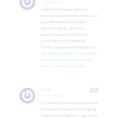
03-09-2013 at 22:36
Ciagle monitorowanie akcji serca
dziecka nie jest niezbedna w wiekszosci
przypadkow, wprost przeciwnie –
statystyki sugeruja, ze jest ono
powodem wielu niepotrzebnych
cesarek albo innych interwencji
Tu jeden z artykulow o tych badaniach:
http://www.cfah.org/hbns/2012/popular-
fetal-monitoring-method-leads-to-
more-c-sections#.UiZjYTashlw
KEILA
Reply
11-09-2013 at 03:29
I don’t understand what you have written
but I wanted to say thank you for giving
credit to the photographers, not a lot of