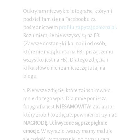
Odkryłam niezwykłe fotografie, którymi
podzieliłam się na Facebooku za
pośrednictwem
profilu zapytajpołożna.pl
.
Rozumiem, że nie wszyscy są na FB.
(Zawsze dostanę kilka maili od osób,
które nie mają konta na FB i piszą czemu
wszystko jest na FB). Dlatego zdjęcia i
kilka słów o nich zamieszczę tutaj na
blogu.
1. Pierwsze zdjęcie, które zainspirowało
mnie do tego wpis. Dla mnie poniższa
fotografia jest
NIESAMOWITA
! Zaś autor,
który zrobił to zdjęcie, powinien otrzymać
NAGRODĘ
.
Uchwycone są przepięknie
emocje
. W wyrazie twarzy mamy maluje
się radość, wyczerpanie, po prostu cała