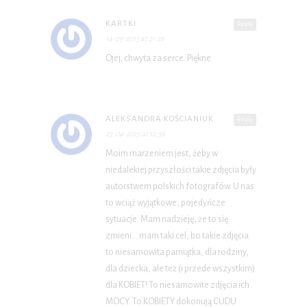
KARTKI
Reply
14-03-2015 at 21:26
Ojej, chwyta za serce. Piękne
ALEKSANDRA KOŚCIANIUK
Reply
23-04-2015 at 12:36
Moim marzeniem jest, żeby w
niedalekiej przyszłości takie zdjęcia były
autorstwem polskich fotografów. U nas
to wciąż wyjątkowe, pojedyńcze
sytuacje. Mam nadzieję, że to się
zmieni… mam taki cel, bo takie zdjęcia
to niesamowita pamiątka, dla rodziny,
dla dziecka, ale też (i przede wszystkim)
dla KOBIET! To niesamowite zdjęcia ich
MOCY. To KOBIETY dokonują CUDU