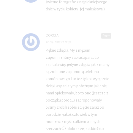
świetne fotografie z najpiekniejszego
dnie w zyciu kobiety i jej maleństwa:)
DORCIA
Reply
12-04-2013 at 17:35
Piękne zdjęcia. My z mężem
zapomnieliśmy zabrać aparat do
szpitala więc jedyne zdjęcia jakie mamy
są zrobione za pomocą telefonu
komórkowego. I to tez tylko i wyłącznie
dzięki wspaniałym położnym jakie się
nami opiekowały, bo to one (jeszcze z
początku porodu) zaproponowały
byśmy zrobili sobie zdjęcie zaraz po
porodzie -jakoś człowiek w tym
momencie myśli całkiem o innych
rzeczach 🙂 -dobrze że jest ktoś kto