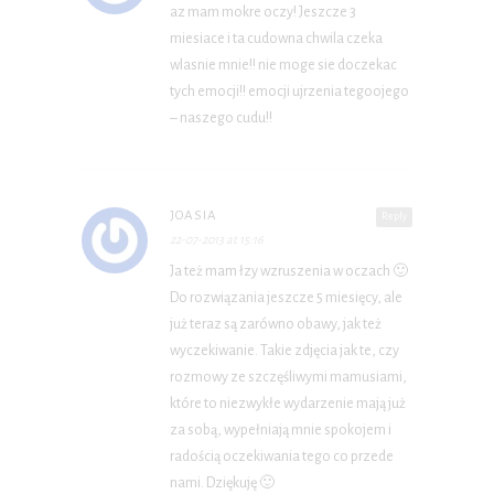
az mam mokre oczy! Jeszcze 3
miesiace i ta cudowna chwila czeka
wlasnie mnie!! nie moge sie doczekac
tych emocji!! emocji ujrzenia tegoojego
– naszego cudu!!
JOASIA
Reply
22-07-2013 at 15:16
Ja też mam łzy wzruszenia w oczach 🙂
Do rozwiązania jeszcze 5 miesięcy, ale
już teraz są zarówno obawy, jak też
wyczekiwanie. Takie zdjęcia jak te, czy
rozmowy ze szczęśliwymi mamusiami,
które to niezwykłe wydarzenie mają już
za sobą, wypełniają mnie spokojem i
radością oczekiwania tego co przede
nami. Dziękuję 🙂