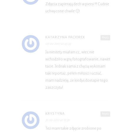
Zdjęcia zapierają dech w piersi !!! Cudnie
uchwycone chwile 🙂
KATARZYNA PACIOREK
Reply
07-02-2017 at 23:33
Ja niestety miałam cc, wiec nie
wchodziło w grę fotografowanie, nawet
tacie. Jednak sama z chęcią wykonam
taki reportaż, pełen miłości i uczuć,
mam nadzieję, że kiedyś dostapie tego
zaszczytu!
KRYSTYNA
Reply
31-10-2017 at 17:31
Też mam takie zdjęcie zrobione po