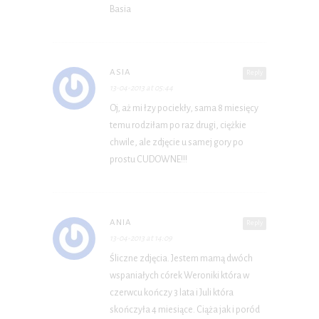
Basia
ASIA
Reply
13-04-2013 at 05:44
Oj, aż mi łzy pociekły, sama 8 miesięcy
temu rodziłam po raz drugi, ciężkie
chwile, ale zdjęcie u samej gory po
prostu CUDOWNE!!!
ANIA
Reply
13-04-2013 at 14:09
Śliczne zdjęcia. Jestem mamą dwóch
wspaniałych córek Weroniki która w
czerwcu kończy 3 lata i Juli która
skończyła 4 miesiące. Ciąża jak i poród