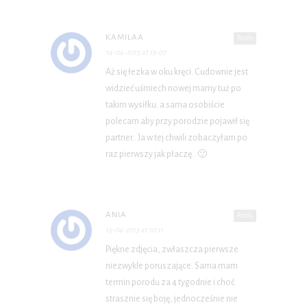
KAMILAA
Reply
14-04-2013 at 19:07
Aż się łezka w oku kręci. Cudownie jest
widzieć uśmiech nowej mamy tuż po
takim wysiłku. a sama osobiście
polecam aby przy porodzie pojawił się
partner.. Ja w tej chwili zobaczyłam po
raz pierwszy jak płaczę.. 🙂
ANIA
Reply
15-04-2013 at 10:11
Piękne zdjęcia, zwłaszcza pierwsze
niezwykle poruszające. Sama mam
termin porodu za 4 tygodnie i choć
strasznie się boję, jednocześnie nie