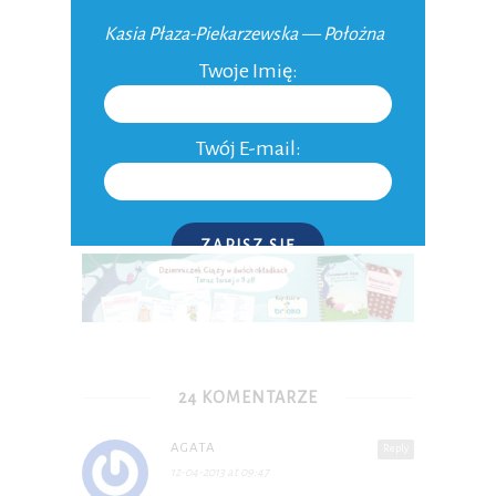
Kasia Płaza-Piekarzewska — Położna
Narodziny maleństwa w formie historyjki
Twoje Imię:
30-11-2012
Poród jaki będzie?
Twój E-mail:
06-11-2009
ZAPISZ SIĘ
P.S. W każdej chwili możesz wypisać się z kursu.
24 KOMENTARZE
AGATA
Reply
12-04-2013 at 09:47