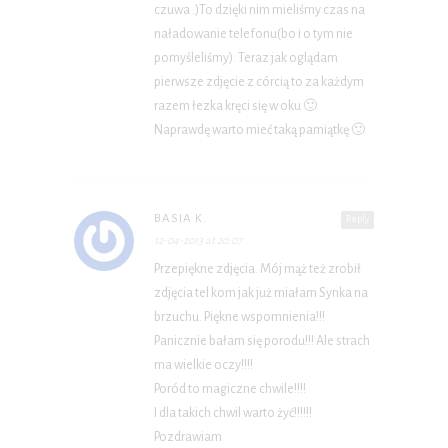
czuwa :)To dzięki nim mieliśmy czas na
naładowanie telefonu(bo i o tym nie
pomyśleliśmy). Teraz jak oglądam
pierwsze zdjęcie z córcią to za każdym
razem łezka kręci się w oku 🙂
Naprawdę warto mieć taką pamiątkę 🙂
BASIA K.
Reply
12-04-2013 at 20:07
Przepiękne zdjęcia. Mój mąż też zrobił
zdjęcia tel kom jak już miałam Synka na
brzuchu. Piękne wspomnienia!!!
Panicznie bałam się porodu!!! Ale strach
ma wielkie oczy!!!!
Poród to magiczne chwile!!!!
I dla takich chwil warto żyć!!!!!!
Pozdrawiam