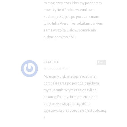
to magiczny czas. Nosimy pod serem
nowe życie które bezwarunkowo
kochamy. Zdjęcia po porodzie mam
tylko Juli a Weronike rodziłam całkiem
sama w szpitalu ale wspomnienia
piękne pomimo bólu.
KLAUDIA
Reply
13-04-2013 at 18:27
My mamy piękne zdjęcie rozdartej
córeczki zaraz po porodzie jak była
myta, a mnie w tym czasie szyli po
cesarce. Po umyciu miała zrobione
zdjęcie ze swoją babcią, która
asystowała przy porodzie ( jest położną
)