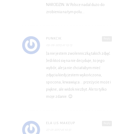
NARODZIN. W Polsce nadal dużo do
zrobienia na tym polu…
PUNKCIK
Reply
09-06-2015 at 13:13
Ja nie jestem zwolenniczką takich zdjęć.
Jeśli ktoś się na nie decyduje, to jego
wybór, ale ja nie chciałabym mieć
zdjęcia kiedy jestem wykończona,
spocona, krwawiąca … przeżycie może i
piękne, ale widok niezbyt. Ale to tylko
moje zdanie. 😉
ELA LIS MAKEUP
Reply
27-01-2017 at 10:51