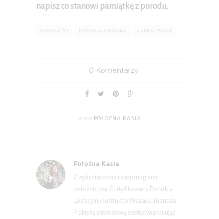
napisz co stanowi pamiątkę z porodu.
NARODZINY
PAMIĄTKA Z PORODU
ZDJĘCIA PORÓD
0 Komentarzy
autor
POŁOŻNA KASIA
Położna Kasia
Z wykształcenia i pasji magister
położnictwa. Certyfikowany Doradca
Laktacyjny. Instruktor Masażu Shantala.
Praktykę zawodową zdobywa pracując