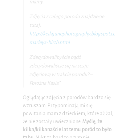
mamy.
Zdjęcia z całego porodu znajdziecie
tutaj:
http://keilajunephotography.blogspot.com/2012/11
marleys-birth.html
Zdecydowalibyście bądź
zdecydowaliście się na sesje
zdjęciową w trakcie porodu? –
Położna Kasia”
Oglądając zdjęcia z porodów bardzo się
wzruszam. Przypominają mi się
powitania mam z dzieckiem, które aż żal,
że nie zostały uwiecznione.
Myślę, że
kilka/kilkanaście lat temu poród to było
tabu.
Nikt za bardzo o tym nie