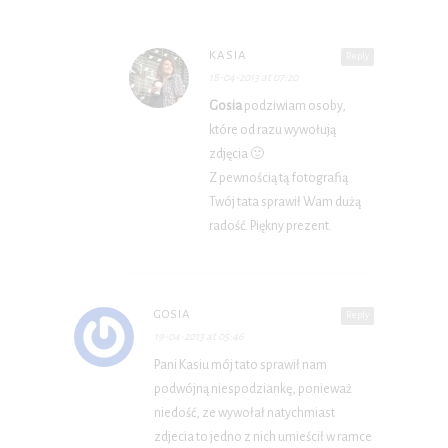
KASIA
Reply
18-04-2013 at 07:20
Gosia
podziwiam osoby,
które od razu wywołują
zdjęcia 🙂
Z pewnością tą fotografią
Twój tata sprawił Wam dużą
radość. Piękny prezent.
GOSIA
Reply
19-04-2013 at 05:46
Pani Kasiu mój tato sprawił nam
podwójną niespodziankę, ponieważ
niedość, ze wywołał natychmiast
zdjecia to jedno z nich umieścił w ramce