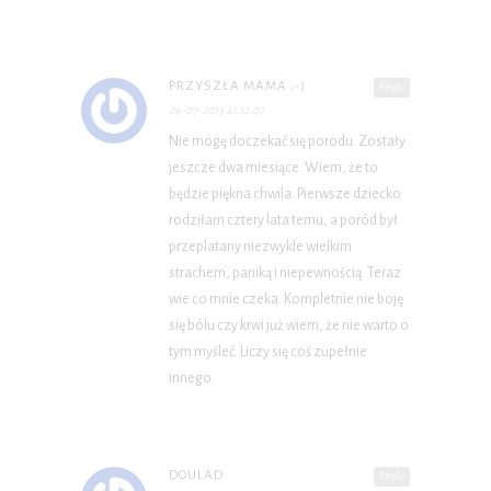
PRZYSZŁA MAMA ;-)
Reply
24-07-2013 at 12:07
Nie mogę doczekać się porodu. Zostały
jeszcze dwa miesiące. Wiem, że to
będzie piękna chwila. Pierwsze dziecko
rodziłam cztery lata temu, a poród był
przeplatany niezwykle wielkim
strachem, paniką i niepewnością. Teraz
wie co mnie czeka. Kompletnie nie boję
się bólu czy krwi już wiem, że nie warto o
tym myśleć. Liczy się coś zupełnie
innego.
DOULAD
Reply