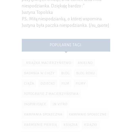
niespodzianka. Dziękuję bardzo :*
Justyna Topolska
P.S.: Miłą niespodzianką, o której wspomina
Justyna była paczka niespodzianka. [/su_quote]
POPULARNE TAGI:
. KSIĄŻKA MACIERZYŃSTWO
ANIELNO
BADANIA W CIĄŻY
BLOG
BLOG ROKU
CIĄŻA
DZIECKO
FILM
FILMY
FOTOGRAFIE Z MACIERZYŃSTWA
INSPIRUJĄCE
IN VITRO
KAMPANIA SPOŁECZNA
KAMPANIE SPOŁECZNE
KARMIENIE PIERSIĄ
KSIĄŻKA
KSIĄŻKI