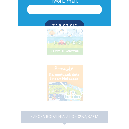
Twój E-mail:
Inne
ZAPISZ SIĘ
P.S. W każdej chwili możesz wypisać się z kursu.
SZKOŁA RODZENIA Z POŁOŻNĄ KASIĄ