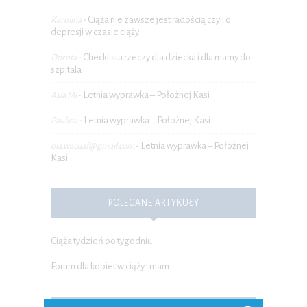
Ciąża nie zawsze jest radością czyli o
Karolina
-
depresji w czasie ciąży
Checklista rzeczy dla dziecka i dla mamy do
Dorota
-
szpitala
Letnia wyprawka – Położnej Kasi
Asia Mi
-
Letnia wyprawka – Położnej Kasi
Paulina
-
Letnia wyprawka – Położnej
ola.wacuaf@gmail.com
-
Kasi
POLECANE ARTYKUŁY
Ciąża tydzień po tygodniu
Forum dla kobiet w ciąży i mam