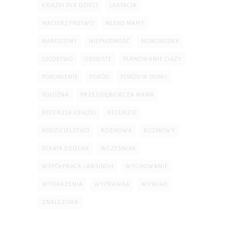
KSIĄŻKI DLA DZIECI
LAKTACJA
MACIERZYŃSTWO
MLEKO MAMY
NARODZINY
NIEPŁODNOŚĆ
NOWORODEK
OJCOSTWO
OSOBISTE
PLANOWANIE CIĄŻY
PORONIENIE
PORÓD
PORÓD W DOMU
POŁOŻNA
PRZEDSIĘBIORCZA MAMA
RECENZJA KSIĄŻKI
RECENZJE
RODZICIELSTWO
ROZMOWA
ROZMOWY
STRATA DZIECKA
WCZEŚNIAK
WSPÓŁPRACA LANSINOH
WYCHOWANIE
WYDARZENIA
WYPRAWKA
WYWIAD
ZNALEZISKA