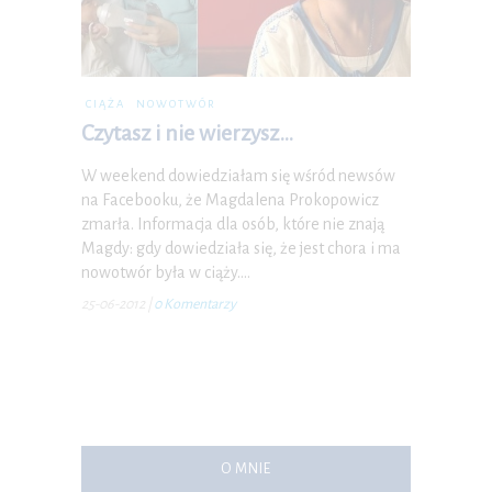
CIĄŻA
NOWOTWÓR
Czytasz i nie wierzysz…
W weekend dowiedziałam się wśród newsów
na Facebooku, że Magdalena Prokopowicz
zmarła. Informacja dla osób, które nie znają
Magdy: gdy dowiedziała się, że jest chora i ma
nowotwór była w ciąży.…
25-06-2012
|
0 Komentarzy
O MNIE