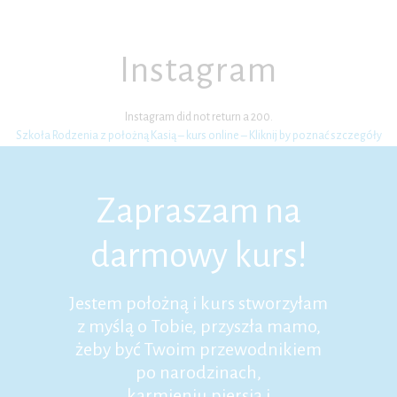
Instagram
Instagram did not return a 200.
Szkoła Rodzenia z położną Kasią – kurs online – Kliknij by poznać szczegóły
Zapraszam na
darmowy kurs!
Jestem położną i kurs stworzyłam
z myślą o Tobie, przyszła mamo,
żeby być Twoim przewodnikiem
po narodzinach,
karmieniu piersią i