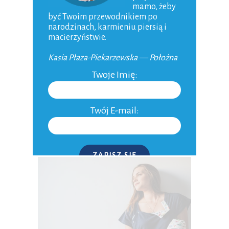
mamo, żeby
być Twoim przewodnikiem po
narodzinach, karmieniu piersią i
macierzyństwie.
Kasia Płaza-Piekarzewska — Położna
Twoje Imię:
Twój E-mail:
Nasza klątwa – szansą na Oskara – o
rodzicielstwie
04-02-2015
ZAPISZ SIĘ
P.S. W każdej chwili możesz wypisać się z kursu.