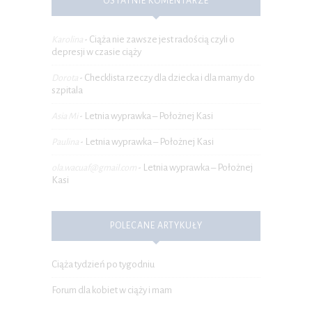
OSTATNIE KOMENTARZE
Ciąża nie zawsze jest radością czyli o
Karolina
-
depresji w czasie ciąży
Checklista rzeczy dla dziecka i dla mamy do
Dorota
-
szpitala
Letnia wyprawka – Położnej Kasi
Asia Mi
-
Letnia wyprawka – Położnej Kasi
Paulina
-
Letnia wyprawka – Położnej
ola.wacuaf@gmail.com
-
Kasi
POLECANE ARTYKUŁY
Ciąża tydzień po tygodniu
Forum dla kobiet w ciąży i mam