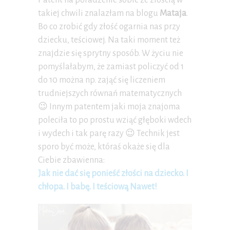
Patent na poradzenie sobie ze złością w
takiej chwili znalazłam na blogu
Mataja
.
Bo co zrobić gdy złość ogarnia nas przy
dziecku, teściowej. Na taki moment też
znajdzie się sprytny sposób. W życiu nie
pomyślałabym, że zamiast policzyć od 1
do 10 można np. zająć się liczeniem
trudniejszych równań matematycznych
😉 Innym patentem jaki moja znajoma
poleciła to po prostu wziąć głęboki wdech
i wydech i tak parę razy 😉 Technik jest
sporo być może, któraś okaże się dla
Ciebie zbawienna:
Jak nie dać się ponieść złości na dziecko. I
chłopa. I babę. I teściową Nawet!