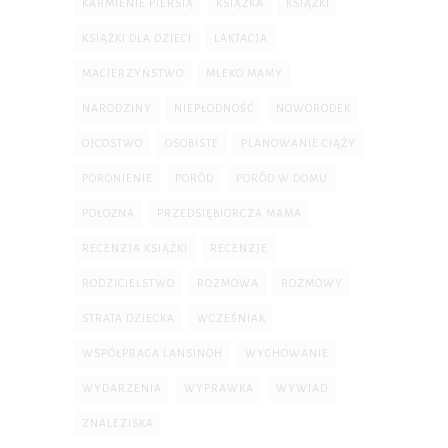
KARMIENIE PIERSIĄ
KSIĄŻKA
KSIĄŻKI
KSIĄŻKI DLA DZIECI
LAKTACJA
MACIERZYŃSTWO
MLEKO MAMY
NARODZINY
NIEPŁODNOŚĆ
NOWORODEK
OJCOSTWO
OSOBISTE
PLANOWANIE CIĄŻY
PORONIENIE
PORÓD
PORÓD W DOMU
POŁOŻNA
PRZEDSIĘBIORCZA MAMA
RECENZJA KSIĄŻKI
RECENZJE
RODZICIELSTWO
ROZMOWA
ROZMOWY
STRATA DZIECKA
WCZEŚNIAK
WSPÓŁPRACA LANSINOH
WYCHOWANIE
WYDARZENIA
WYPRAWKA
WYWIAD
ZNALEZISKA