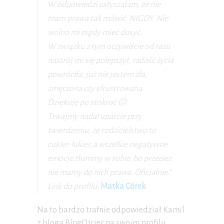
W odpowiedzi usłyszałam, ze nie
mam prawa tak mówić. NIGDY. Nie
wolno mi nigdy mieć dosyć.
W związku z tym oczywiście od razu
nastrój mi się polepszył, radość życia
powróciła, już nie jestem zła,
zmęczona czy sfrustrowana.
Dziękuję po stokroć 😐
Trwajmy nadal uparcie przy
twierdzeniu, że rodzicielstwo to
cukier-lukier, a wszelkie negatywne
emocje tłummy w sobie, bo przeciez
nie mamy do nich prawa. Oficjalnie.“
Link do profilu:
Matka Córek
Na to bardzo trafnie odpowiedział Kamil
z bloga BlogOjciec na swoim profilu