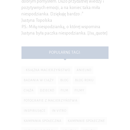
dobrym pomysłem. Dużo przydatnej wiedzy i
pozytywnych emocji, a na koniec taka miła
niespodzianka. Dziękuję bardzo :*
Justyna Topolska
P.S.: Miłą niespodzianką, o której wspomina
Justyna była paczka niespodzianka. [/su_quote]
POPULARNE TAGI:
. KSIĄŻKA MACIERZYŃSTWO
ANIELNO
BADANIA W CIĄŻY
BLOG
BLOG ROKU
CIĄŻA
DZIECKO
FILM
FILMY
FOTOGRAFIE Z MACIERZYŃSTWA
INSPIRUJĄCE
IN VITRO
KAMPANIA SPOŁECZNA
KAMPANIE SPOŁECZNE