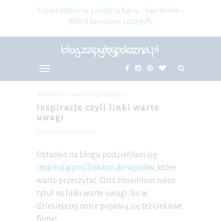
Szkoła Rodzenia z położną Kasią – kurs online –
Kliknij by poznać szczegóły
ARTYKUŁY
MACIERZYŃSTWO
Inspiracje czyli linki warte
uwagi
Data wpisu 16-07-2016
Ostatnio na blogu podzieliłam się
inspirującymi linkami do wpisów
, które
warto przeczytać. Dziś zmieniłam nieco
tytuł na linki warte uwagi, bo w
dziesiejszej notce pojawią się też ciekawe
filmy!