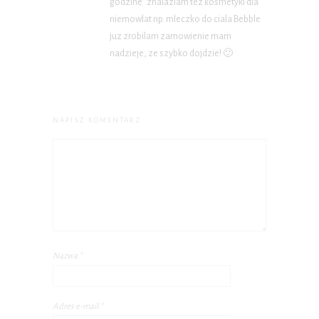
godzine” znalazlam tez kosmetyki dla
niemowlat np. mleczko do ciala Bebble
juz zrobilam zamowienie mam
nadzieje, ze szybko dojdzie! 🙂
NAPISZ KOMENTARZ
Nazwa
*
Adres e-mail
*