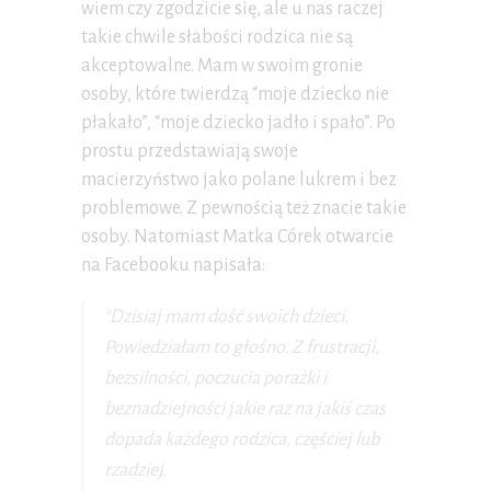
wiem czy zgodzicie się, ale u nas raczej
takie chwile słabości rodzica nie są
akceptowalne. Mam w swoim gronie
osoby, które twierdzą “moje dziecko nie
płakało”, “moje dziecko jadło i spało”. Po
prostu przedstawiają swoje
macierzyństwo jako polane lukrem i bez
problemowe. Z pewnością też znacie takie
osoby. Natomiast Matka Córek otwarcie
na Facebooku napisała:
“Dzisiaj mam dość swoich dzieci.
Powiedziałam to głośno. Z frustracji,
bezsilności, poczucia porażki i
beznadziejności jakie raz na jakiś czas
dopada każdego rodzica, częściej lub
rzadziej.