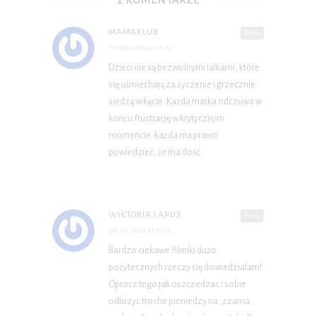
2 KOMENTARZE
MAMAKLUB
Reply
18-09-2016 at 16:49
Dzieci nie są bezwolnymi lalkami, które
się uśmiechają za życzenie i grzecznie
siedzą w kącie. Każda matka odczuwa w
końcu frustrację w krytycznym
momencie. każda ma prawo
powiedzieć, że ma dość.
WIKTORIA LARUS
Reply
08-03-2018 at 11:35
Bardzo ciekawe filmiki dużo
pożytecznych rzeczy się dowiedzialam!
Oprocz tego jak oszczedzac i sobie
odlozyc troche pieniedzy na „czarna