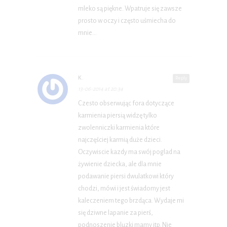
mleko są piękne. Wpatruje się zawsze
prosto w oczy i często uśmiecha do
mnie…
K.
Reply
13-06-2014 at 20:34
Czesto obserwując fora dotyczące
karmienia piersią widzę tylko
zwolenniczki karmienia które
najczęściej karmią duże dzieci.
Oczywiscie kazdy ma swój poglad na
żywienie dziecka, ale dla mnie
podawanie piersi dwulatkowi który
chodzi, mówi i jest świadomy jest
kaleczeniem tego brzdąca. Wydaje mi
się dziwne lapanie za pierś,
podnoszenie bluzki mamy itp. Nie