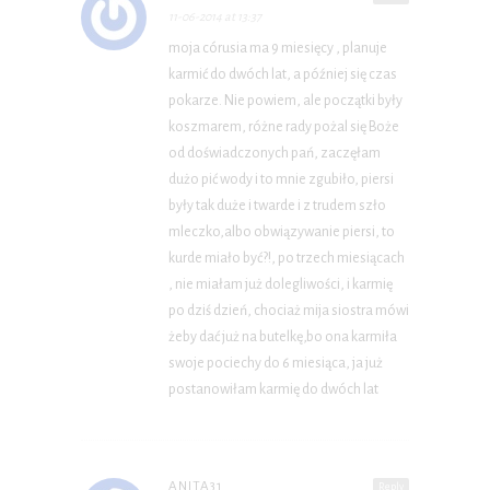
11-06-2014 at 13:37
moja córusia ma 9 miesięcy , planuje
karmić do dwóch lat, a później się czas
pokarze. Nie powiem, ale początki były
koszmarem, różne rady pożal się Boże
od doświadczonych pań, zaczęłam
dużo pić wody i to mnie zgubiło, piersi
były tak duże i twarde i z trudem szło
mleczko,albo obwiązywanie piersi, to
kurde miało być?!, po trzech miesiącach
, nie miałam już dolegliwości, i karmię
po dziś dzień, chociaż mija siostra mówi
żeby dać już na butelkę,bo ona karmiła
swoje pociechy do 6 miesiąca, ja już
postanowiłam karmię do dwóch lat
ANITA31
Reply