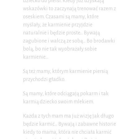
dziecko do piersi. Kiedy już uzyskają
wskazówki to zaczynają trenować razem z
oseskiem. Czasami są mamy, które
myślały, że karmienie przyjdzie
naturalnie i będzie proste… Bywają
zagubione i walczą ze sobą… Bo brodawki
bolą, bo nie tak wyobrażały sobie
karmienie…
Są też mamy, którym karmienie piersią
przychodzi gładko.
Są mamy, które odciągają pokarm i tak
karmią dziecko swoim mlekiem.
Każda z tych mam ma już wizję jak długo
będzie karmić… Bywają i zabawne historie
kiedy to mama, która nie chciała karmić