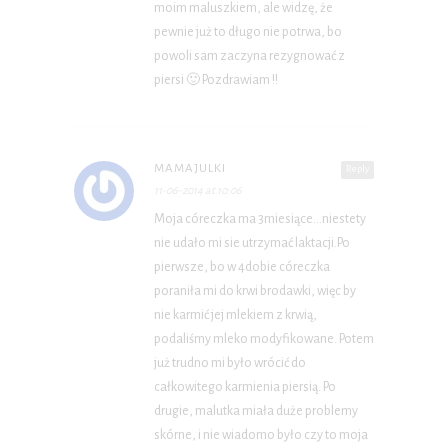
moim maluszkiem, ale widzę, że
pewnie już to długo nie potrwa, bo
powoli sam zaczyna rezygnować z
piersi 🙂 Pozdrawiam !!
MAMAJULKI
Reply
11-06-2014 at 10:06
Moja córeczka ma 3miesiące…niestety
nie udało mi sie utrzymać laktacji.Po
pierwsze, bo w 4dobie córeczka
poraniła mi do krwi brodawki, więc by
nie karmić jej mlekiem z krwią,
podaliśmy mleko modyfikowane. Potem
już trudno mi było wrócić do
całkowitego karmienia piersią. Po
drugie, malutka miała duże problemy
skórne, i nie wiadomo było czy to moja