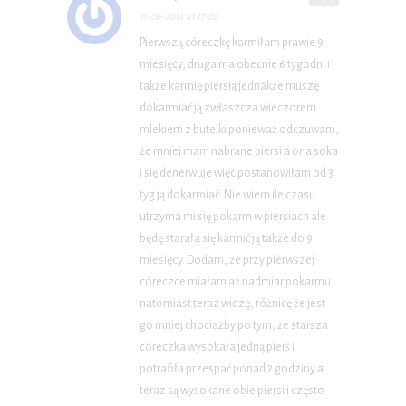
11-06-2014 at 17:02
Pierwszą córeczkę karmiłam prawie 9
miesięcy, druga ma obecnie 6 tygodni i
także karmię piersią jednakże muszę
dokarmiać ją zwłaszcza wieczorem
mlekiem z butelki ponieważ odczuwam,
że mniej mam nabrane piersi a ona soka
i się denerwuje więc postanowiłam od 3
tyg ją dokarmiać. Nie wiem ile czasu
utrzyma mi się pokarm w piersiach ale
będę starała się karmić ją także do 9
miesięcy. Dodam, że przy pierwszej
córeczce miałam aż nadmiar pokarmu
natomiast teraz widzę, różnicę że jest
go mniej chociażby po tym, że starsza
córeczka wysokała jedną pierś i
potrafiła przespać ponad 2 godziny a
teraz są wysokane obie piersi i często