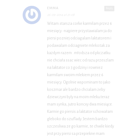
EMMA
Reply
26-09-2014 at 21:08
Witam.starsza corke karmilam przez 6
miesięcy -najpiere przystawialam ja do
piersi pozniej odciagalam laktatorem i
podawalam odciagniete mleko.tak za
każdym razem . młodsza od pkczatku
nie chciała ssac wiec od razu przeszlam
na laktator co 3 godziny i rowniez
karmilam swoim mlekiem przez 6
miesięcy. Ogolnie wspominam to jako
koszmar ale bardzo chcialam żeby
dziewczyni byly na moim mleku.teraz
mam synka, jutro koncxy dwa miesiące.
Karmie go piersis a laktator schowałam
gleboko do szuflady. Jestem bardzo
szczesliwa ze go karmie, te chwile kiedy
jest przy piersi sa przepiekne mam