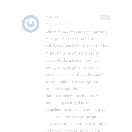
MAGDA
Reply
11-06-2014 at 09:35
Witam. Syna karmiłam piersią prawie 3
miesiące. Mleko zanikało a ja nie
walczyłam, uznałam, że widocznie brak
mi pokarmu i na tym zakończyłam
przygodę z karmieniem. Również
samego przebiegu karmienia nie
wspominam miło – bolały brodawki,
krwawiły, nikt mi nie pomógł, nie
wyjaśnił co i jak robić.
Natomiast kiedy urodziłam córkę
karmienie piersią wydało mi się
„banalnie proste i naturalne” – nikt nie
musiał mnie instruować – po prostu
przyłożyłam sobie sama córcię i tak już
na tej piersi została – ponad 2 lata !