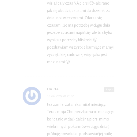
wisiał cały czas NA piersi 🙂 -ale rano
jak się obudzi, czasami do drzemki za
dnia, no i wieczorami. Zdarza się
czasami, że ma potrzebę w ciągu dnia
jeszcze czasami napić się- ale to chyba
wynika z potrzeby bliskości 🙂
pozdrawiam wszystkie karmiące mamy i
życzę takiej cudownej więzi jaka jest
mdz. nami 🙂
DARIA
Reply
12-06-2014 at 21:27
też zamierzałam karmić 6 miesięcy.
Teraz moja Chrupeczka ma 10 miesięcy i
końca nie widać- dalej na piersi mimo
wielu innych pokarmów w ciągu dnia:)
próbuję powolutku podstawiać jej butlę