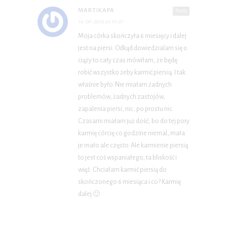
MARTIKAPA
Reply
14-06-2014 at 10:01
Moja córka skończyła 6 miesięcy i dalej
jest na piersi. Odkąd dowiedzialam się o
ciąży to cały czas mówiłam, że będę
robić wszystko żeby karmić piersią. I tak
właśnie było. Nie miałam żadnych
problemów, żadnych zastojów,
zapalenia piersi, nic, po prostu nic.
Czasami miałam już dość, bo do tej pory
karmię córcię co godzine niemal, mała
je mało ale często. Ale karmienie piersią
to jest coś wspaniałego, ta bliskość i
więź. Chciałam karmić piersią do
skończonego 6 miesiąca i co? Karmię
dalej 🙂