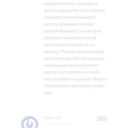
jednak problem (byc moze tylko w
glowie) ciagle martwie sie ze zabraknie
mi pokarmu, ze mi za malo piersi
nabieraja itd wypijam litry wody i
herbatek laktacyjnych, jem wiecej niż
potrzebuje i za kazfym razem jak
ksrmie synka martwie sie cxy mu
wystarczy. Mimo ze zazwyczaj najada
sie jedna piersią co kilks dni moje piersi
wydaja sie puste.prosze o porade i
wsparcie czy to normalne i co zrobic
zeby nie zabrwklo mi pokarmu. Marze o
tym zeby karmic synka az skoncxy dwa
latka
MAMA ZU
Reply
23-10-2014 at 09:49