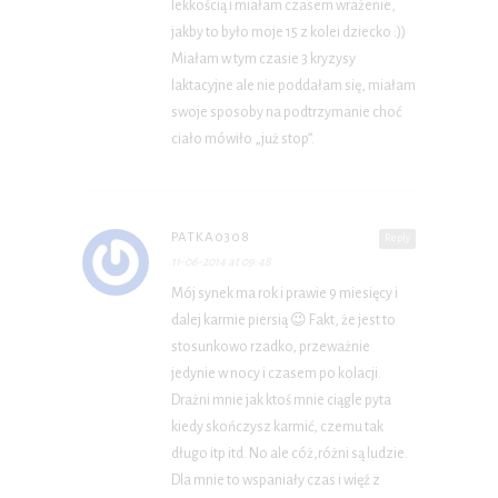
lekkością i miałam czasem wrażenie,
jakby to było moje 15 z kolei dziecko :))
Miałam w tym czasie 3 kryzysy
laktacyjne ale nie poddałam się, miałam
swoje sposoby na podtrzymanie choć
ciało mówiło „już stop”.
PATKA0308
Reply
11-06-2014 at 09:48
Mój synek ma rok i prawie 9 miesięcy i
dalej karmie piersią 😉 Fakt, że jest to
stosunkowo rzadko, przeważnie
jedynie w nocy i czasem po kolacji.
Drażni mnie jak ktoś mnie ciągle pyta
kiedy skończysz karmić, czemu tak
długo itp itd. No ale cóż,różni są ludzie.
Dla mnie to wspaniały czas i więź z