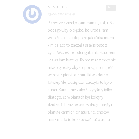
NENUPHER
Reply
23-06-2014 at 14:41
Pierwsze dziecko karmiłam 1,5 roku. Na
początku było ciężko, bo urodziłam
wcześniaczka i dopiero jak córka miała
3 miesiace to zaczęła ssać prosto z
cyca. Wcześniej odciągałam laktatorem
i dawałam butelką. Po prostu dziecko nie
miało tyle siły aby sie porządnie najeść
wprost z piersi, a z butelki wiadomo
łatwiej. Ale jak się juz nauczyła to było
super. Karmienie zakończyłyśmy tylko
dlatego, że w planach był kolejny
dzidziuś. Teraz jestem w drugiej ciąży i
planuję karmienie naturalne, choćby
mnie miało to kosztować dużo trudu.