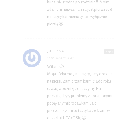
budzi się głodna po godzinie !!! Moim
zdaniem najważniejsze jest pierwsze 6
miesięcy karmienia tylko i wyłącznie
piersią 🙂
JUSTYNA
Reply
11-06-2014 at 21:43
Witam 🙂
Moja córka ma 5 miesięcy, cały czas jest
na piersi. Zamierzam karmić ją do roku
czasu, a później zobaczymy. Na
początku były problemy z poranionymi
popękanymi brodawkami, ale
przewalczyłam to ( często ze łzami w
oczach) i UDAŁO SIĘ 🙂