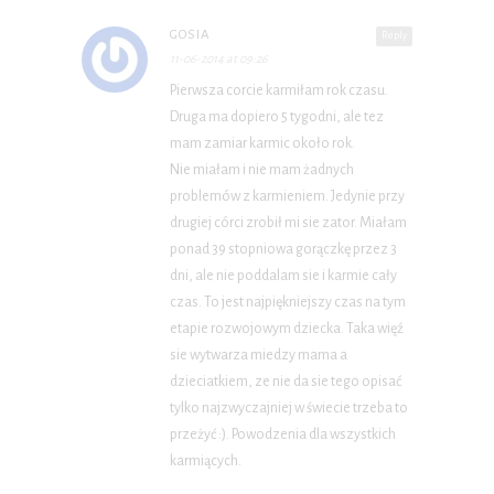
GOSIA
Reply
11-06-2014 at 09:26
Pierwsza corcie karmiłam rok czasu.
Druga ma dopiero 5 tygodni, ale tez
mam zamiar karmic około rok.
Nie miałam i nie mam żadnych
problemów z karmieniem. Jedynie przy
drugiej córci zrobił mi sie zator. Miałam
ponad 39 stopniowa gorączkę przez 3
dni, ale nie poddalam sie i karmie cały
czas. To jest najpiękniejszy czas na tym
etapie rozwojowym dziecka. Taka więź
sie wytwarza miedzy mama a
dzieciatkiem, ze nie da sie tego opisać
tylko najzwyczajniej w świecie trzeba to
przeżyć :). Powodzenia dla wszystkich
karmiących.