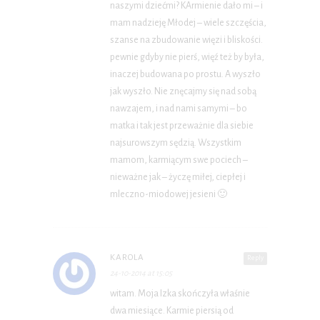
naszymi dziećmi? KArmienie dało mi – i
mam nadzieję Młodej – wiele szczęścia,
szanse na zbudowanie więzi i bliskości.
pewnie gdyby nie pierś, więź też by była,
inaczej budowana po prostu. A wyszło
jak wyszło. Nie znęcajmy się nad sobą
nawzajem, i nad nami samymi – bo
matka i tak jest przeważnie dla siebie
najsurowszym sędzią. Wszystkim
mamom, karmiącym swe pociech –
nieważne jak – życzę miłej, ciepłej i
mleczno-miodowej jesieni 🙂
KAROLA
Reply
24-10-2014 at 15:05
witam. Moja Izka skończyła właśnie
dwa miesiące. Karmie piersią od