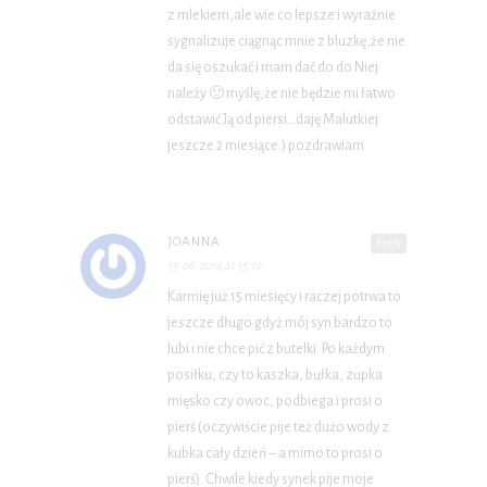
z mlekiem,ale wie co lepsze i wyraźnie
sygnalizuje ciągnąc mnie z bluzkę,że nie
da się oszukać i mam dać do do Niej
należy 🙂 myślę,że nie będzie mi łatwo
odstawić Ją od piersi…daję Malutkiej
jeszcze 2 miesiące:) pozdrawiam
JOANNA
Reply
13-06-2014 at 15:10
Karmię już 15 miesięcy i raczej potrwa to
jeszcze długo gdyż mój syn bardzo to
lubi i nie chce pić z butelki. Po każdym
posiłku, czy to kaszka, bułka, zupka
mięsko czy owoc, podbiega i prosi o
pierś (oczywiście pije też dużo wody z
kubka cały dzień – a mimo to prosi o
pierś). Chwile kiedy synek pije moje