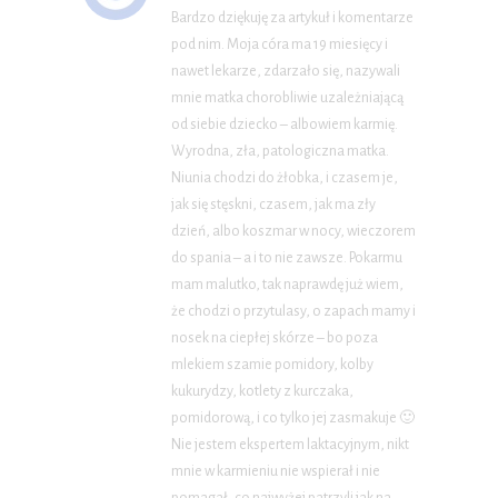
Bardzo dziękuję za artykuł i komentarze
pod nim. Moja córa ma 19 miesięcy i
nawet lekarze, zdarzało się, nazywali
mnie matka chorobliwie uzależniającą
od siebie dziecko – albowiem karmię.
Wyrodna, zła, patologiczna matka.
Niunia chodzi do żłobka, i czasem je,
jak się stęskni, czasem, jak ma zły
dzień, albo koszmar w nocy, wieczorem
do spania – a i to nie zawsze. Pokarmu
mam malutko, tak naprawdę już wiem,
że chodzi o przytulasy, o zapach mamy i
nosek na ciepłej skórze – bo poza
mlekiem szamie pomidory, kolby
kukurydzy, kotlety z kurczaka,
pomidorową, i co tylko jej zasmakuje 🙂
Nie jestem ekspertem laktacyjnym, nikt
mnie w karmieniu nie wspierał i nie