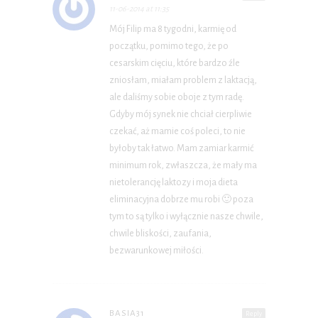
11-06-2014 at 11:35
Mój Filip ma 8 tygodni, karmię od
początku, pomimo tego, że po
cesarskim cięciu, które bardzo źle
zniosłam, miałam problem z laktacją,
ale daliśmy sobie oboje z tym radę.
Gdyby mój synek nie chciał cierpliwie
czekać, aż mamie coś poleci, to nie
byłoby tak łatwo. Mam zamiar karmić
minimum rok, zwłaszcza, że mały ma
nietolerancję laktozy i moja dieta
eliminacyjna dobrze mu robi 🙂 poza
tym to są tylko i wyłącznie nasze chwile,
chwile bliskości, zaufania,
bezwarunkowej miłości.
BASIA31
Reply