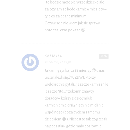
i to bedzie moje pierwsze dziecko ale
zalozylam ze bede karmic 6 miesiecy –
tyle co zalecane minimum.
Oczywiscie nie wiem jak sie sprawy
potocza, czas pokaze 🙂
KASIA764
Reply
12-06-2014 at 20:38
Ja karmię synka już 18 miesiąc 🙂 u nas
też znaleźli się ŻYCZLIWI, którzy
wielokrotnie pytali…jeszcze karmisz? ile
jeszcze? itd…”rzekomi” znawcy i
doradcy – którzy z dziećmi lub
karmieniem piersią nigdy nie mieli nic
wspólnego (poza byciem samemu
dzieckiem 😛 ). Nie jest to tak częste jak
na początku- gdzie mały dosłownie