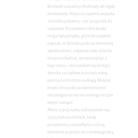
Brodawki czasami pobolewały ale nigdy
nie krwawiły. Moja córcia piersi uważała
za źródło pokarmu – nie za sposób do
usypiania. Poczytałam sobie kiedyś
mega fajną książkę, gdzie ktoś pięknie
napisał, że dziecko podczas karmienia
wpada w trans, odpływa i żeby dziecku
nie przeszkadzać, nie wyrywać go z
tego stanu – stosowałam się do tego,
dziecko szczęśliwie kończyło jedną
pierś i przechodziło na drugą. Bliskość
mojej córci podczas karmienia jest
niezastąpiona i nie można tego niczym
innym zastąpić.
Mimo, iż przy synku wzbraniałam się i
cieszyłam na moment, kiedy
przejdziemy na butelkę to z córcią
karmienie przyszło mi z niewiarygodną