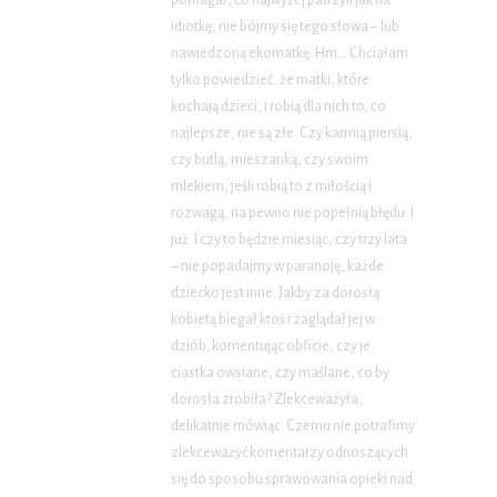
pomagał, co najwyżej patrzyli jak na
idiotkę, nie bójmy się tego słowa – lub
nawiedzoną ekomatkę. Hm… Chciałam
tylko powiedzieć, że matki, które
kochają dzieci, i robią dla nich to, co
najlepsze, nie są złe. Czy karmią piersią,
czy butlą, mieszanką, czy swoim
mlekiem, jeśli robią to z miłością i
rozwagą, na pewno nie popełnią błędu. I
już. I czy to będzie miesiąc, czy trzy lata
– nie popadajmy w paranoję, każde
dziecko jest inne. Jakby za dorosłą
kobietą biegał ktoś i zaglądał jej w
dziób, komentując obficie, czy je
ciastka owsiane, czy maślane, co by
dorosła zrobiła? Zlekceważyła,
delikatnie mówiąc. Czemu nie potrafimy
zlekceważyć komentarzy odnoszących
się do sposobu sprawowania opieki nad