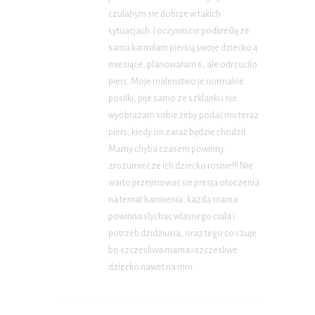
czulabym sie dobrze w takich
sytuacjach. I oczywiscie podkreślę ze
sama karmilam piersią swoje dziecko 4
miesiące, planowałam 6, ale odrzucilo
piers. Moje malenstwo je normalne
posilki, pije samo ze szklanki i nie
wyobrazam sobie żeby podać mu teraz
piers, kiedy on zaraz będzie chodzil.
Mamy chyba czasem powinny
zrozumieć ze ich dziecko rosnie!!! Nie
warto przejmować sie presja otoczenia
na temat karmienia, kazda mama
powinna slychac wlasnego ciala i
potrzeb dzidziusia, oraz tego co czuje
bo szczesliwa mama=szczesliwe
dziecko nawet na mm.