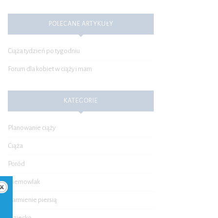
POLECANE ARTYKUŁY
Ciąża tydzień po tygodniu
Forum dla kobiet w ciąży i mam
KATEGORIE
Planowanie ciąży
Ciąża
Poród
Niemowlak
Karmienie piersią
Dziecko