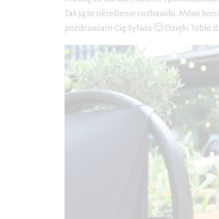
Tak ją to określenie rozbawiło. Mówi kon
pozdrawiam Cię Sylwia 🙂 Dzięki Tobie dz