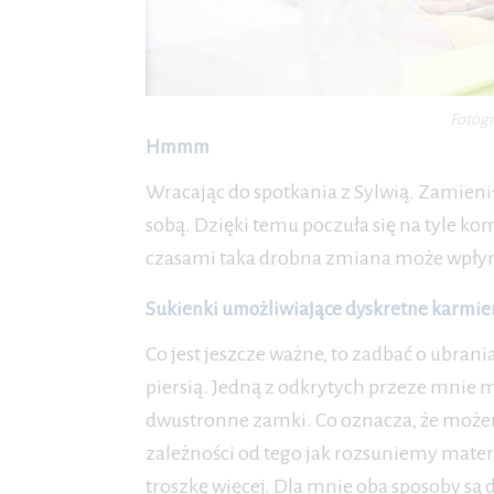
Fotogr
Hmmm
Wracając do spotkania z Sylwią. Zamieni
sobą. Dzięki temu poczuła się na tyle k
czasami taka drobna zmiana może wpłyn
Sukienki umożliwiające dyskretne karmien
Co jest jeszcze ważne, to zadbać o ubra
piersią. Jedną z odkrytych przeze mnie m
dwustronne zamki. Co oznacza, że możemy
zależności od tego jak rozsuniemy materi
troszkę więcej. Dla mnie oba sposoby są 