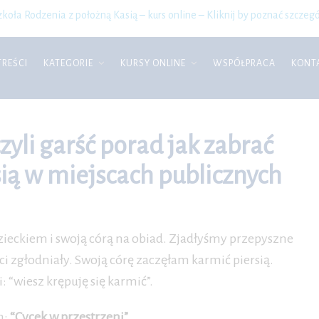
zkoła Rodzenia z położną Kasią – kurs online – Kliknij by poznać szczegó
TREŚCI
KATEGORIE
KURSY ONLINE
WSPÓŁPRACA
KONT
zyli garść porad jak zabrać
sią w miejscach publicznych
zieckiem i swoją córą na obiad. Zjadłyśmy przepyszne
zgłodniały. Swoją córę zaczęłam karmić piersią.
 “wiesz krępuję się karmić”.
m:
“Cycek w przestrzeni”