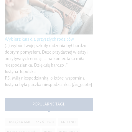
Wybierz kurs dla przyszłych rodziców
(…) wybór Twojej szkoły rodzenia był bardzo
dobrym pomysłem. Dużo przydatnej wiedzy i
pozytywnych emocji, a na koniec taka miła
niespodzianka. Dziękuję bardzo :*
Justyna Topolska
P.S.: Miłą niespodzianką, o której wspomina
Justyna była paczka niespodzianka. [/su_quote]
POPULARNE TAGI:
. KSIĄŻKA MACIERZYŃSTWO
ANIELNO