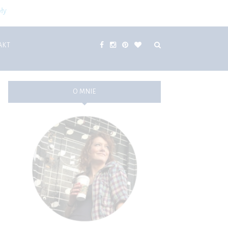
ły
AKT
O MNIE