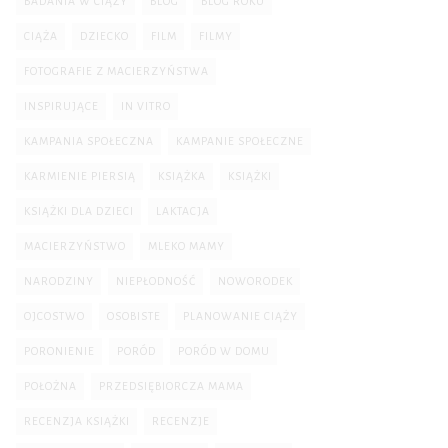
BADANIA W CIĄŻY
BLOG
BLOG ROKU
CIĄŻA
DZIECKO
FILM
FILMY
FOTOGRAFIE Z MACIERZYŃSTWA
INSPIRUJĄCE
IN VITRO
KAMPANIA SPOŁECZNA
KAMPANIE SPOŁECZNE
KARMIENIE PIERSIĄ
KSIĄŻKA
KSIĄŻKI
KSIĄŻKI DLA DZIECI
LAKTACJA
MACIERZYŃSTWO
MLEKO MAMY
NARODZINY
NIEPŁODNOŚĆ
NOWORODEK
OJCOSTWO
OSOBISTE
PLANOWANIE CIĄŻY
PORONIENIE
PORÓD
PORÓD W DOMU
POŁOŻNA
PRZEDSIĘBIORCZA MAMA
RECENZJA KSIĄŻKI
RECENZJE