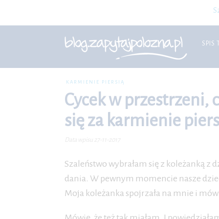
S
SPIS 
KARMIENIE PIERSIĄ
Cycek w przestrzeni, c
się za karmienie pier
Data wpisu 27-11-2017
Szaleństwo wybrałam się z koleżanką z d
dania. W pewnym momencie nasze dzieci 
Moja koleżanka spojrzała na mnie i mówi:
Mówię, że też tak miałam. I powiedziała