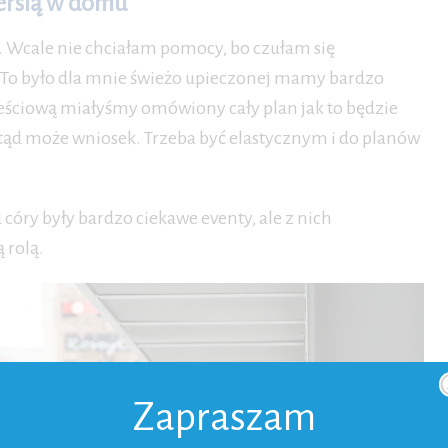
iersią w domu
. Wcale nie chciałam pomocy, bo czułam się
 To było dla mnie świeżo upieczonej mamy bardzo
eściową miałyśmy omówiony cały plan jak to będzie
tąd może wniosek. Trzeba być elastycznym i do planów
córy były bardzo ciekawe eventy, ale z nich
 rolą.
Zapraszam