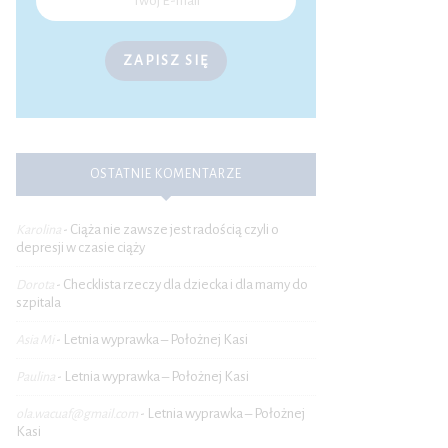
ZAPISZ SIĘ
OSTATNIE KOMENTARZE
Ciąża nie zawsze jest radością czyli o
Karolina
-
depresji w czasie ciąży
Checklista rzeczy dla dziecka i dla mamy do
Dorota
-
szpitala
Letnia wyprawka – Położnej Kasi
Asia Mi
-
Letnia wyprawka – Położnej Kasi
Paulina
-
Letnia wyprawka – Położnej
ola.wacuaf@gmail.com
-
Kasi