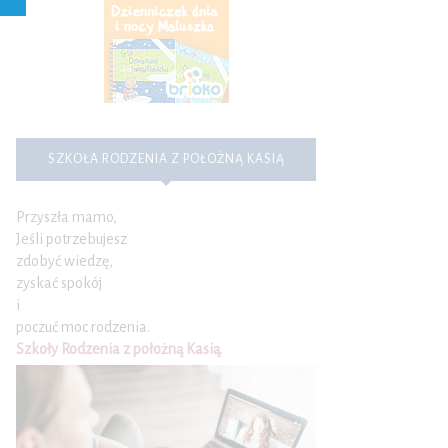
SZKOŁA RODZENIA Z POŁOŻNĄ KASIĄ
Przyszła mamo,
Jeśli potrzebujesz
zdobyć wiedzę,
zyskać spokój
i
poczuć moc rodzenia.
Szkoły Rodzenia z położną Kasią
.