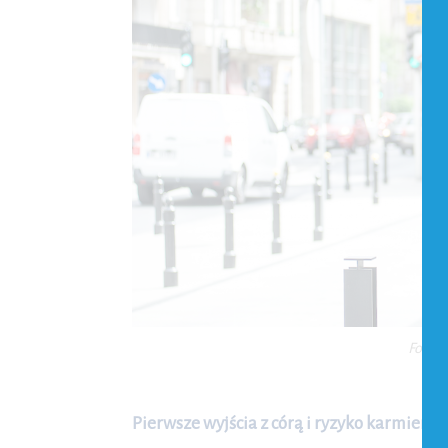
Fotogr
Pierwsze wyjścia z córą i ryzyko karmieni