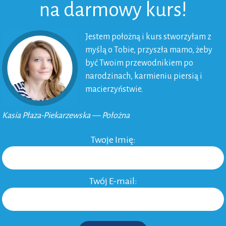
na darmowy kurs!
Jestem położną i kurs stworzyłam z
myślą o Tobie, przyszła mamo, żeby
być Twoim przewodnikiem po
narodzinach, karmieniu piersią i
macierzyństwie.
Kasia Płaza-Piekarzewska — Położna
Twoje Imię:
af Kryspin Andrzejewski
Twój E-mail:
a piersią w miejscu publicznym