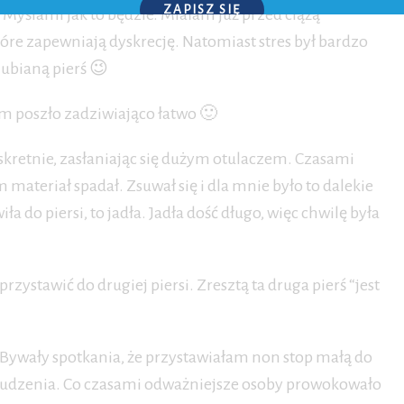
ZAPISZ SIĘ
Myślami jak to będzie. Miałam już przed ciążą
óre zapewniają dyskrecję. Natomiast stres był bardzo
P.S. W każdej chwili możesz wypisać się z kursu.
lubianą pierś 😉
m poszło zadziwiająco łatwo 🙂
skretnie, zasłaniając się dużym otulaczem. Czasami
 materiał spadał. Zsuwał się i dla mnie było to dalekie
ła do piersi, to jadła. Jadła dość długo, więc chwilę była
przystawić do drugiej piersi. Zresztą ta druga pierś “jest
ć. Bywały spotkania, że przystawiałam non stop małą do
marudzenia. Co czasami odważniejsze osoby prowokowało