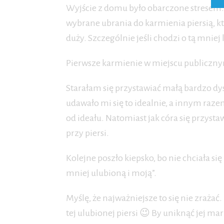
Wyjście z domu było obarczone stresem. 
wybrane ubrania do karmienia piersią, kt
duży. Szczególnie jeśli chodzi o tą mniej 
Pierwsze karmienie w miejscu publiczny
Starałam się przystawiać małą bardzo dy
udawało mi się to idealnie, a innym razem
od ideału. Natomiast jak córa się przystawi
przy piersi.
Kolejne poszło kiepsko, bo nie chciała się 
mniej ulubioną i moją”.
Myślę, że najważniejsze to się nie zraża
tej ulubionej piersi 😉 By uniknąć jej 