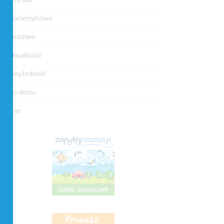
Macierzyństwo
Ojcostwo
Aktualności
Niepłodność
Do domu
Inne