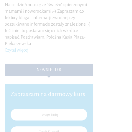
Na co dzień pracuję ze "świeżo" upieczonymi
mamami i noworodkami :-) Zapraszam do
lektury bloga i informacji zwrotnej czy
poszukiwane informacje zostały znalezione :-)
Jeśli nie, to postaram się o nich wkrótce
napisać. Pozdrawiam, Położna Kasia Płaza-
Piekarzewska
Czytaj więcej
NEWSLETTER
Zapraszam na darmowy kurs!