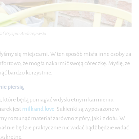
af Kryspin Andrzejewski
łyśmy się miejscami. W ten sposób miała inne osoby za
omfortowo, że mogła nakarmić swoją córeczkę. Myślę, że
ąć bardzo korzystnie.
ie piersią
nia, które będą pomagać w dyskretnym karmieniu
arek jest
milk and love
. Sukienki są wyposażone w
 rozsunąć materiał zarówno z góry, jak i z dołu. W
ał nie będzie praktycznie nic widać bądź będzie widać
dyskretne.