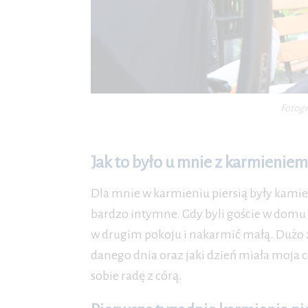
Fotogr
Jak to było u mnie z karmienie
Dla mnie w karmieniu piersią były kamien
bardzo intymne. Gdy byli goście w domu 
w drugim pokoju i nakarmić małą. Dużo za
danego dnia oraz jaki dzień miała moja 
sobie radę z córą.