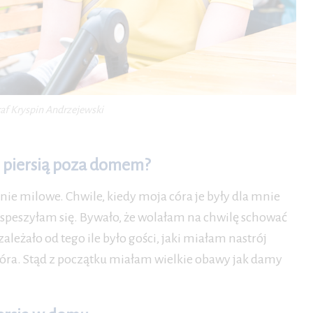
af Kryspin Andrzejewski
m piersią poza domem?
ie milowe. Chwile, kiedy moja córa je były dla mnie
speszyłam się. Bywało, że wolałam na chwilę schować
leżało od tego ile było gości, jaki miałam nastrój
córa. Stąd z początku miałam wielkie obawy jak damy