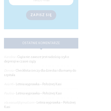
ZAPISZ SIĘ
OSTATNIE KOMENTARZE
Ciąża nie zawsze jest radością czyli o
Karolina
-
depresji w czasie ciąży
Checklista rzeczy dla dziecka i dla mamy do
Dorota
-
szpitala
Letnia wyprawka – Położnej Kasi
Asia Mi
-
Letnia wyprawka – Położnej Kasi
Paulina
-
Letnia wyprawka – Położnej
ola.wacuaf@gmail.com
-
Kasi