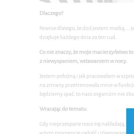
Dlaczego?
Pewnie dlatego, że dziś jestem matką…. je
dziękuje każdego dnia za ten cud.
Co nie znaczy, że moje macierzyństwo to
z niewyspaniem, wstawaniem w nocy.
Jestem położną i jak pracowałam w szpita
na zmiany przetrenowała mnie w funkcjon
będziemy spać, to nasz organizm nie zbun
Wracając do tematu:
Gdy nieprzespane noce się nakładają, lod
w tym momencie radość i równowagę. Nar