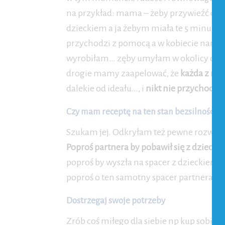
na przykład: mama – żeby przywieźć obia
dzieckiem a ja żebym miała te 5 minut s
przychodzi z pomocą a w kobiecie naras
wyrobiłam… zęby umyłam w okolicy obiad
drogie mamy zaapelować, że
każda z nas
dalekie od ideału…, i
nikt nie przychodz
Czy mam receptę na ten stan bezsilności?
Szukam jej. Odkryłam też pewne rozwiązan
Poproś partnera by pobawił się z dziecki
poproś by wyszła na spacer z dzieckiem.
poproś o ten samotny spacer partnera, a T
Dostrzegaj swoje potrzeby
Zrób coś miłego dla siebie np kup sobie k