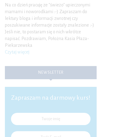
Na co dzień pracuję ze "świeżo" upieczonymi
mamami i noworodkami :-) Zapraszam do
lektury bloga i informacji zwrotnej czy
poszukiwane informacje zostały znalezione :-)
Jeśli nie, to postaram się o nich wkrótce
napisać. Pozdrawiam, Położna Kasia Płaza-
Piekarzewska
Czytaj więcej
NEWSLETTER
Zapraszam na darmowy kurs!