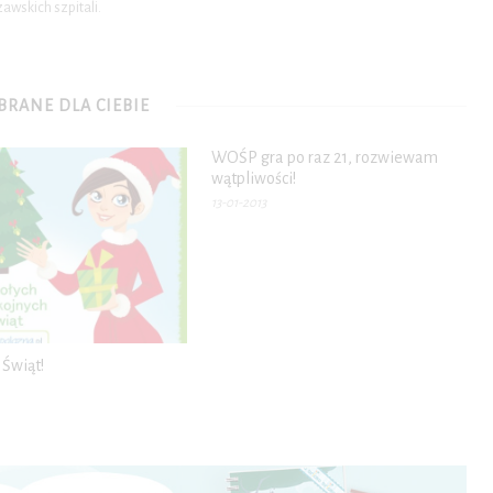
wskich szpitali.
RANE DLA CIEBIE
WOŚP gra po raz 21, rozwiewam
wątpliwości!
13-01-2013
Świąt!