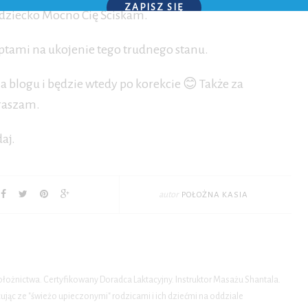
ZAPISZ SIĘ
 dziecko Mocno Cię Ściskam.
P.S. W każdej chwili możesz wypisać się z kursu.
eptami na ukojenie tego trudnego stanu.
na blogu i będzie wtedy po korekcie 😊 Także za
praszam.
daj.
autor
POŁOŻNA KASIA
położnictwa. Certyfikowany Doradca Laktacyjny. Instruktor Masażu Shantala.
ąc ze "świeżo upieczonymi" rodzicami i ich dziećmi na oddziale