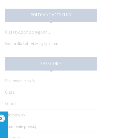
POLECANE ARTYKUŁY
Ciąża tydzień po tygodniu
Forum dla kobiet w ciąży i mam
KATEGORIE
Planowanie ciąży
Ciąża
Poród
Niemowlak
Karmienie piersią
Dziecko