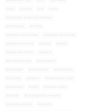
BADANIA W CIĄŻY
BLOG
BLOG ROKU
CIĄŻA
DZIECKO
FILM
FILMY
FOTOGRAFIE Z MACIERZYŃSTWA
INSPIRUJĄCE
IN VITRO
KAMPANIA SPOŁECZNA
KAMPANIE SPOŁECZNE
KARMIENIE PIERSIĄ
KSIĄŻKA
KSIĄŻKI
KSIĄŻKI DLA DZIECI
LAKTACJA
MACIERZYŃSTWO
MLEKO MAMY
NARODZINY
NIEPŁODNOŚĆ
NOWORODEK
OJCOSTWO
OSOBISTE
PLANOWANIE CIĄŻY
PORONIENIE
PORÓD
PORÓD W DOMU
POŁOŻNA
PRZEDSIĘBIORCZA MAMA
RECENZJA KSIĄŻKI
RECENZJE