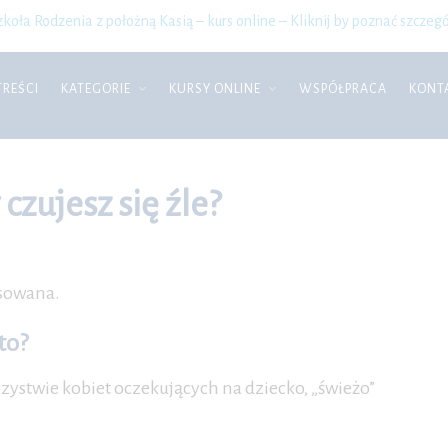
zkoła Rodzenia z położną Kasią – kurs online – Kliknij by poznać szczegó
TREŚCI
KATEGORIE
KURSY ONLINE
WSPÓŁPRACA
KONT
zujesz się źle?
esowana.
to?
zystwie kobiet oczekujących na dziecko, „świeżo”