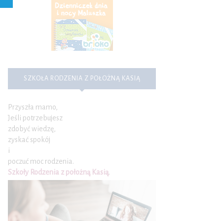
SZKOŁA RODZENIA Z POŁOŻNĄ KASIĄ
Przyszła mamo,
Jeśli potrzebujesz
zdobyć wiedzę,
zyskać spokój
i
poczuć moc rodzenia.
Szkoły Rodzenia z położną Kasią
.