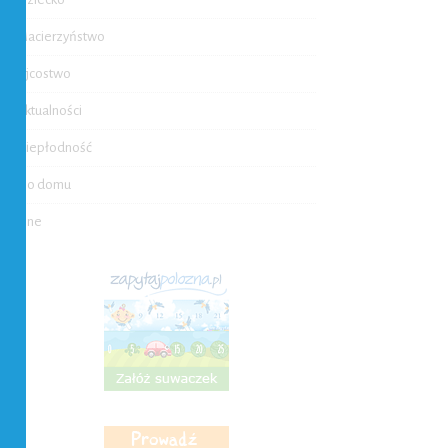
Macierzyństwo
Ojcostwo
Aktualności
Niepłodność
Do domu
Inne