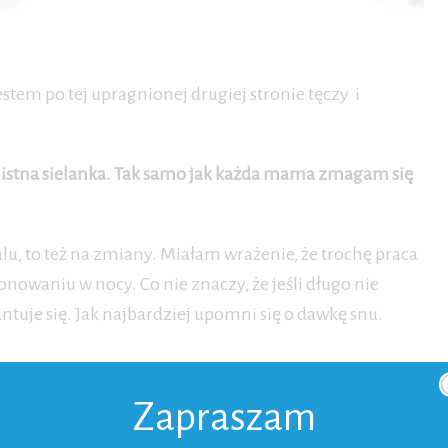
stem po tej upragnionej drugiej stronie tęczy i
 istna sielanka. Tak samo jak każda mama zmagam się
lu, to też na zmiany. Miałam wrażenie, że trochę praca
owaniu w nocy. Co nie znaczy, że jeśli długo nie
tuje się. Jak najbardziej upomni się o dawkę snu.
Zapraszam
ówka jest pusta, a dom nieogarnięty to ciężko odnaleźć
asta frustracja. W końcu to inni powinni się domyśleć