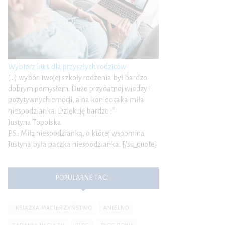
Wybierz kurs dla przyszłych rodziców
(…) wybór Twojej szkoły rodzenia był bardzo
dobrym pomysłem. Dużo przydatnej wiedzy i
pozytywnych emocji, a na koniec taka miła
niespodzianka. Dziękuję bardzo :*
Justyna Topolska
P.S.: Miłą niespodzianką, o której wspomina
Justyna była paczka niespodzianka. [/su_quote]
POPULARNE TAGI:
. KSIĄŻKA MACIERZYŃSTWO
ANIELNO