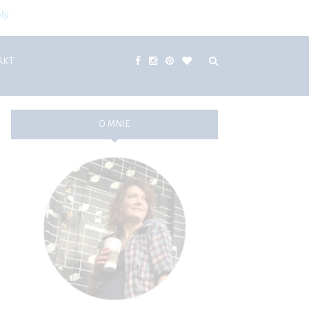
ły
AKT
O MNIE