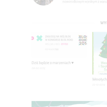
noworodkowym w jednym z warsza
WYB
Dziś będzie o marzeniach ♥
06-02-2015
Wesołych 
22-12-2014