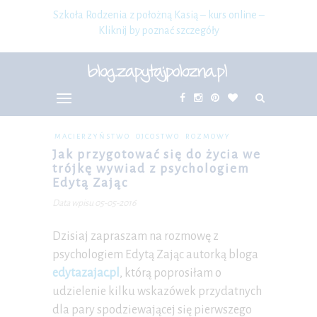
Szkoła Rodzenia z położną Kasią – kurs online –
Kliknij by poznać szczegóły
MACIERZYŃSTWO
OJCOSTWO
ROZMOWY
Jak przygotować się do życia we
trójkę wywiad z psychologiem
Edytą Zając
Data wpisu 05-05-2016
Dzisiaj zapraszam na rozmowę z
psychologiem Edytą Zając autorką bloga
edytazajac.pl
, którą poprosiłam o
udzielenie kilku wskazówek przydatnych
dla pary spodziewającej się pierwszego