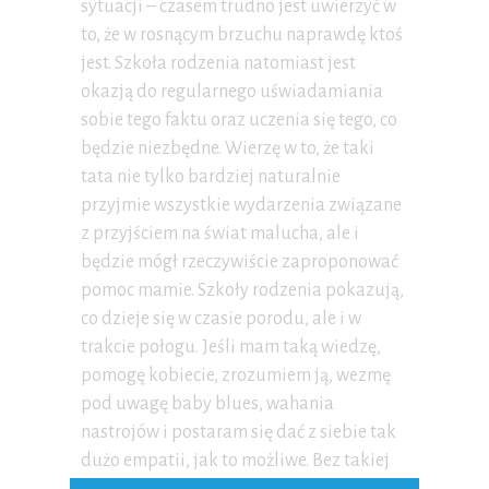
sytuacji – czasem trudno jest uwierzyć w
to, że w rosnącym brzuchu naprawdę ktoś
jest. Szkoła rodzenia natomiast jest
okazją do regularnego uświadamiania
sobie tego faktu oraz uczenia się tego, co
będzie niezbędne. Wierzę w to, że taki
tata nie tylko bardziej naturalnie
przyjmie wszystkie wydarzenia związane
z przyjściem na świat malucha, ale i
będzie mógł rzeczywiście zaproponować
pomoc mamie. Szkoły rodzenia pokazują,
co dzieje się w czasie porodu, ale i w
trakcie połogu. Jeśli mam taką wiedzę,
pomogę kobiecie, zrozumiem ją, wezmę
pod uwagę baby blues, wahania
nastrojów i postaram się dać z siebie tak
dużo empatii, jak to możliwe. Bez takiej
wiedzy trudno dawać adekwatne