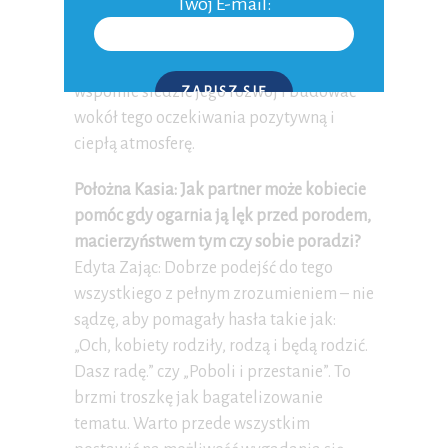
Twój E-mail:
nawet te, które nie do końca poważnie
pokazują rolę taty (np.
książkę Leszka
Talko
). Warto rozmawiać o dziecku,
wspólnie śledzić jego rozwój i budować
ZAPISZ SIĘ
wokół tego oczekiwania pozytywną i
P.S. W każdej chwili możesz wypisać się z kursu.
ciepłą atmosferę.
Położna Kasia: Jak partner może kobiecie
pomóc gdy ogarnia ją lęk przed porodem,
macierzyństwem tym czy sobie poradzi?
Edyta Zając: Dobrze podejść do tego
wszystkiego z pełnym zrozumieniem – nie
sądzę, aby pomagały hasła takie jak:
„Och, kobiety rodziły, rodzą i będą rodzić.
Dasz radę.” czy „Poboli i przestanie”. To
brzmi troszkę jak bagatelizowanie
tematu. Warto przede wszystkim