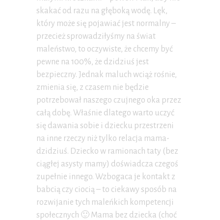
skakać od razu na głęboką wodę. Lęk,
który może się pojawiać jest normalny –
przecież sprowadziłyśmy na świat
maleństwo, to oczywiste, że chcemy być
pewne na 100%, że dzidziuś jest
bezpieczny. Jednak maluch wciąż rośnie,
zmienia się, z czasem nie będzie
potrzebował naszego czujnego oka przez
całą dobę. Właśnie dlatego warto uczyć
się dawania sobie i dziecku przestrzeni
na inne rzeczy niż tylko relacja mama-
dzidziuś. Dziecko w ramionach taty (bez
ciągłej asysty mamy) doświadcza czegoś
zupełnie innego. Wzbogaca je kontakt z
babcią czy ciocią – to ciekawy sposób na
rozwijanie tych maleńkich kompetencji
społecznych 🙂 Mama bez dziecka (choć