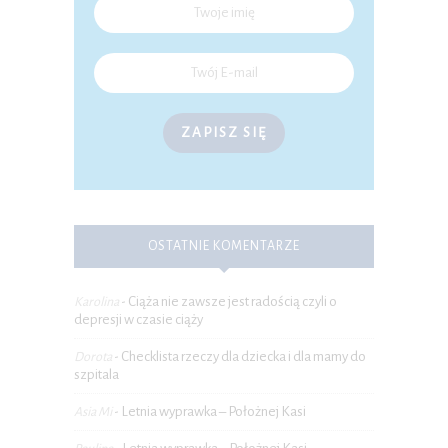
ZAPISZ SIĘ
OSTATNIE KOMENTARZE
Ciąża nie zawsze jest radością czyli o
Karolina
-
depresji w czasie ciąży
Checklista rzeczy dla dziecka i dla mamy do
Dorota
-
szpitala
Letnia wyprawka – Położnej Kasi
Asia Mi
-