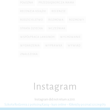
POŁOŻNA
PRZEDSIĘBIORCZA MAMA
RECENZJA KSIĄŻKI
RECENZJE
RODZICIELSTWO
ROZMOWA
ROZMOWY
STRATA DZIECKA
WCZEŚNIAK
WSPÓŁPRACA LANSINOH
WYCHOWANIE
WYDARZENIA
WYPRAWKA
WYWIAD
ZNALEZISKA
Instagram
Instagram did not return a 200.
Szkoła Rodzenia z położną Kasią – kurs online – Kliknij by poznać szczegóły