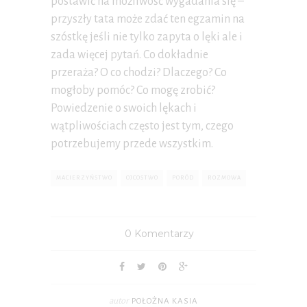
postawić na możliwość wygadania się –
przyszły tata może zdać ten egzamin na
szóstkę jeśli nie tylko zapyta o lęki ale i
zada więcej pytań. Co dokładnie
przeraża? O co chodzi? Dlaczego? Co
mogłoby pomóc? Co mogę zrobić?
Powiedzenie o swoich lękach i
wątpliwościach często jest tym, czego
potrzebujemy przede wszystkim.
MACIERZYŃSTWO
OJCOSTWO
PORÓD
ROZMOWA
0 Komentarzy
autor
POŁOŻNA KASIA