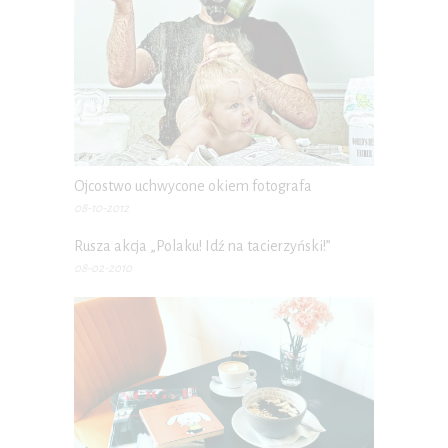
Ojcostwo uchwycone okiem fotografa
08-10-2012
Rusza akcja „Polaku! Idź na tacierzyński!”
08-02-2010