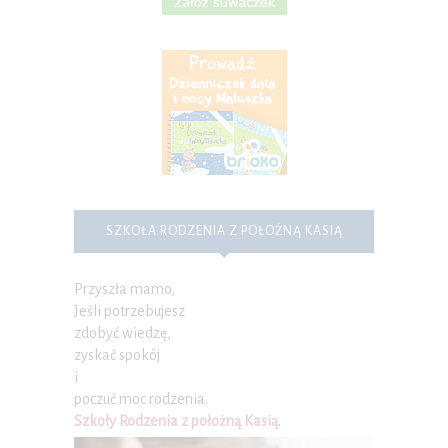
SZKOŁA RODZENIA Z POŁOŻNĄ KASIĄ
Przyszła mamo,
Jeśli potrzebujesz
zdobyć wiedzę,
zyskać spokój
i
poczuć moc rodzenia.
Szkoły Rodzenia z położną Kasią
.