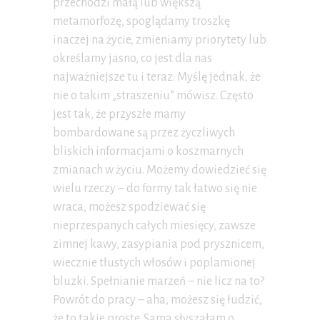
przechodzi małą lub większą
metamorfozę, spoglądamy troszkę
inaczej na życie, zmieniamy priorytety lub
określamy jasno, co jest dla nas
najważniejsze tu i teraz. Myślę jednak, że
nie o takim „straszeniu” mówisz. Często
jest tak, że przyszłe mamy
bombardowane są przez życzliwych
bliskich informacjami o koszmarnych
zmianach w życiu. Możemy dowiedzieć się
wielu rzeczy – do formy tak łatwo się nie
wraca, możesz spodziewać się
nieprzespanych całych miesięcy, zawsze
zimnej kawy, zasypiania pod prysznicem,
wiecznie tłustych włosów i poplamionej
bluzki. Spełnianie marzeń – nie licz na to?
Powrót do pracy – aha, możesz się łudzić,
że to takie proste. Sama słyszałam o