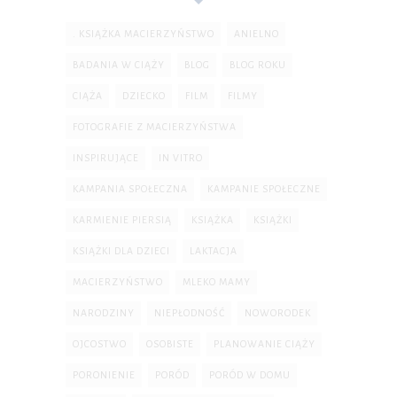
. KSIĄŻKA MACIERZYŃSTWO
ANIELNO
BADANIA W CIĄŻY
BLOG
BLOG ROKU
CIĄŻA
DZIECKO
FILM
FILMY
FOTOGRAFIE Z MACIERZYŃSTWA
INSPIRUJĄCE
IN VITRO
KAMPANIA SPOŁECZNA
KAMPANIE SPOŁECZNE
KARMIENIE PIERSIĄ
KSIĄŻKA
KSIĄŻKI
KSIĄŻKI DLA DZIECI
LAKTACJA
MACIERZYŃSTWO
MLEKO MAMY
NARODZINY
NIEPŁODNOŚĆ
NOWORODEK
OJCOSTWO
OSOBISTE
PLANOWANIE CIĄŻY
PORONIENIE
PORÓD
PORÓD W DOMU