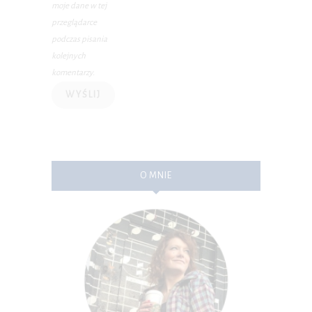
moje dane w tej
przeglądarce
podczas pisania
kolejnych
komentarzy.
O MNIE