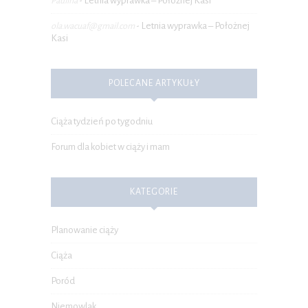
Letnia wyprawka – Położnej Kasi
Paulina
-
Letnia wyprawka – Położnej
ola.wacuaf@gmail.com
-
Kasi
POLECANE ARTYKUŁY
Ciąża tydzień po tygodniu
Forum dla kobiet w ciąży i mam
KATEGORIE
Planowanie ciąży
Ciąża
Poród
Niemowlak