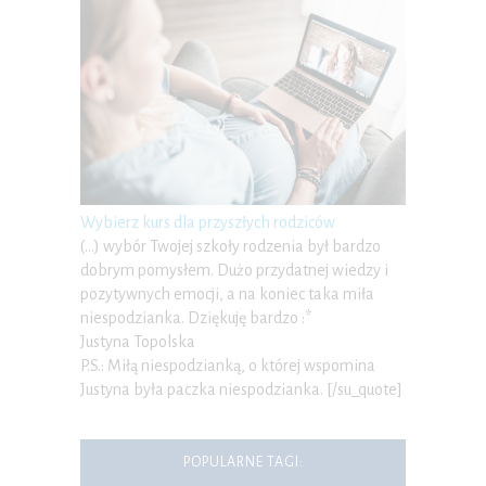
Wybierz kurs dla przyszłych rodziców
(…) wybór Twojej szkoły rodzenia był bardzo
dobrym pomysłem. Dużo przydatnej wiedzy i
pozytywnych emocji, a na koniec taka miła
niespodzianka. Dziękuję bardzo :*
Justyna Topolska
P.S.: Miłą niespodzianką, o której wspomina
Justyna była paczka niespodzianka. [/su_quote]
POPULARNE TAGI: