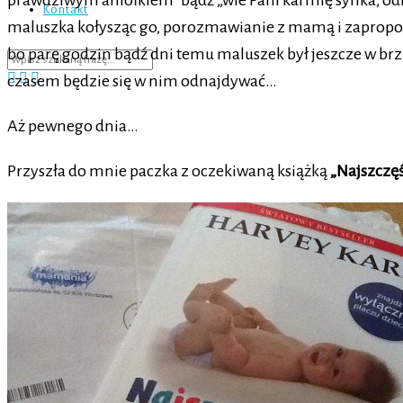
prawdziwym aniołkiem” bądź „wie Pani karmię synka, odk
Kontakt
maluszka kołysząc go, porozmawianie z mamą i zapropono
bo parę godzin bądź dni temu maluszek był jeszcze w brzus
czasem będzie się w nim odnajdywać…
Aż pewnego dnia…
Przyszła do mnie paczka z oczekiwaną książką
„Najszczę