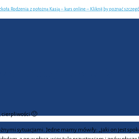
zkoła Rodzenia z położną Kasią – kurs online – Kliknij by poznać szczegó
yło najszczęśliwsze w okolicy?
 cierpliwości 🙂
mi sytuacjami. Jedne mamy mówiły: „jaki on jest spokojny śp