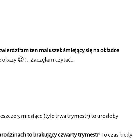
stwierdziłam ten maluszek śmiejący się na okładce
kie okazy 😉 ). Zaczęłam czytać…
eszcze 3 miesiące (tyle trwa trymestr) to urosłoby
arodzinach to brakujący czwarty trymestr!
To czas kiedy