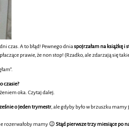
dni czas. A to błąd! Pewnego dnia
spojrzałam na książkę i 
 płaczące prawie, że non stop! (Rzadko, ale zdarzają się ta
ęłam”.
o czasie?
eniem oka. Czytaj dalej.
cześnie o jeden trymestr
, ale gdyby było w brzuszku mamy j
j nie rozerwałoby mamy 😉
Stąd pierwsze trzy miesiące po n