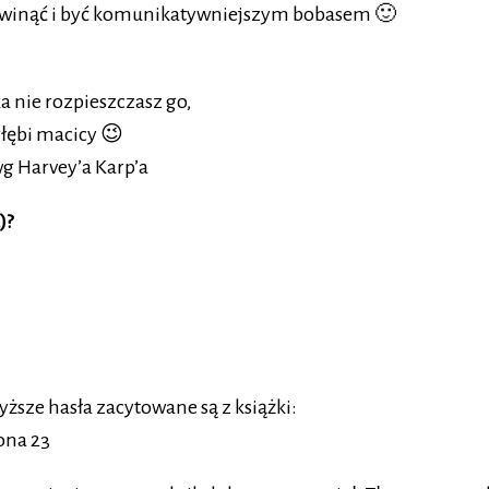
ę rozwinąć i być komunikatywniejszym bobasem 🙂
a nie rozpieszczasz go,
łębi macicy 😉
wg Harvey’a Karp’a
)?
ższe hasła zacytowane są z książki:
ona 23