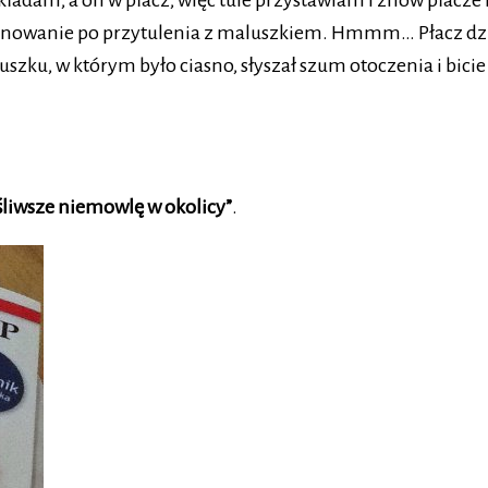
ładam, a on w płacz, więc tule przystawiam i znów płacze
wanie po przytulenia z maluszkiem. Hmmm… Płacz dziecka b
zku, w którym było ciasno, słyszał szum otoczenia i bicie s
śliwsze niemowlę w okolicy”
.