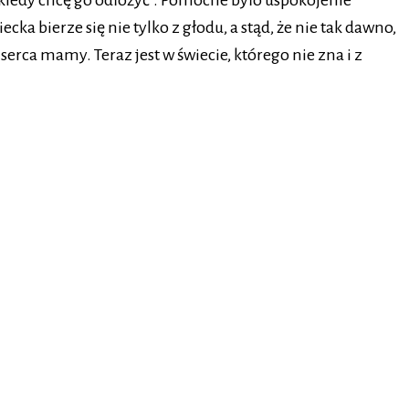
 kiedy chcę go odłożyć”. Pomocne było uspokojenie
ierze się nie tylko z głodu, a stąd, że nie tak dawno,
erca mamy. Teraz jest w świecie, którego nie zna i z