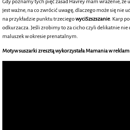
Gdy poznamy tych pięć zasad Havrey mam wrażenie, że u
jest ważne, na co zwrócić uwagę, dlaczego może się nie 
na przykładzie punktu trzeciego
wyciSzszszanie
. Karp p
odkurzacza. Jeśli zrobimy to za cicho czyli delikatnie 
maluszek w okresie prenatalnym.
Motyw suszarki zresztą wykorzystała Mamania w reklamie