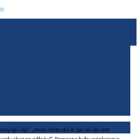
ły
i i śpi”. „moja córeczka je, śpi, je i śpi jest