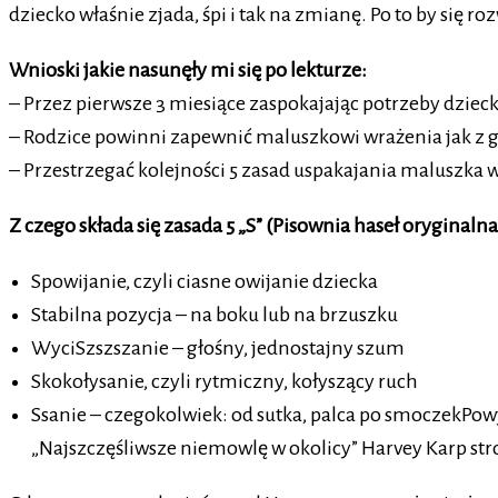
dziecko właśnie zjada, śpi i tak na zmianę. Po to by si
Wnioski jakie nasunęły mi się po lekturze:
– Przez pierwsze 3 miesiące zaspokajając potrzeby dzieck
– Rodzice powinni zapewnić maluszkowi wrażenia jak z g
– Przestrzegać kolejności 5 zasad uspakajania maluszka 
Z czego składa się zasada 5 „S” (Pisownia haseł oryginalna
Spowijanie, czyli ciasne owijanie dziecka
Stabilna pozycja – na boku lub na brzuszku
WyciSzszszanie – głośny, jednostajny szum
Skokołysanie, czyli rytmiczny, kołyszący ruch
Ssanie – czegokolwiek: od sutka, palca po smoczekPowy
„Najszczęśliwsze niemowlę w okolicy” Harvey Karp str